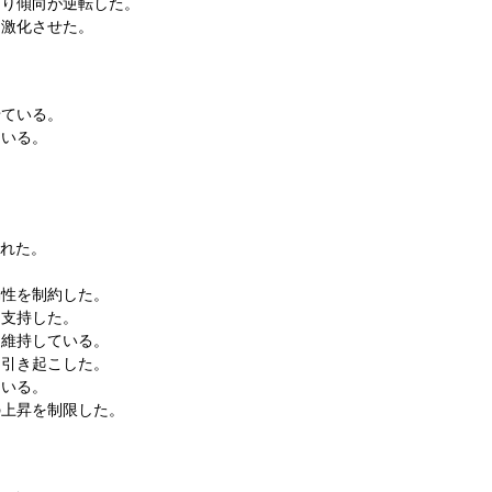
より傾向が逆転した。
を激化させた。
せている。
ている。
られた。
動性を制約した。
を支持した。
を維持している。
を引き起こした。
ている。
の上昇を制限した。