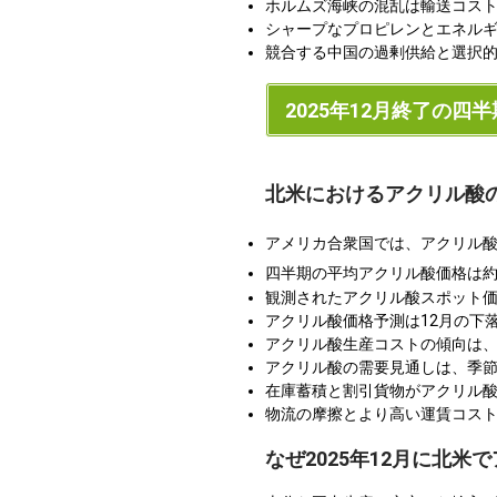
ホルムズ海峡の混乱は輸送コスト
シャープなプロピレンとエネル
競合する中国の過剰供給と選択
2025年12月終了の四半
北米におけるアクリル酸
アメリカ合衆国では、アクリル
四半期の平均アクリル酸価格は
観測されたアクリル酸スポット価
アクリル酸価格予測は12月の下
アクリル酸生産コストの傾向は
アクリル酸の需要見通しは、季
在庫蓄積と割引貨物がアクリル
物流の摩擦とより高い運賃コス
なぜ2025年12月に北