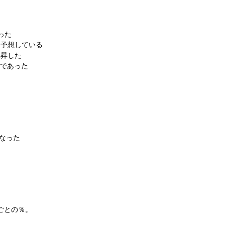
った
を予想している
上昇した
ちであった
なった
た
ごとの％。