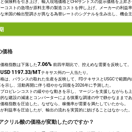
と保険料を引き上げ、輸入現地価格とCFRサントスの提示価格を上昇さ
ギーコストの急増が原料主導の製造コストを押し上げ、メーカーの利益
的な米国の輸出堅調さが異なる為替レートのシグナルを生み出し、機会
期
の価格
7.06%
酸価格指数は下落した
前四半期比で、控えめな需要を反映して。
USD 1197.33/MT
約
テキサス州の一人当たり。
格は、バランスの取れた生産を反映して、FDテキサスとUSGCで範囲
落を示し、活動再開に伴う穏やかな回復を2026年に予測した。
、プロピレンコストの緩やかな動きを示し、マージンを支援しながらも
節的な建設の減速とコンバーターによる慎重な調達の中で静かなままで
酸価格指数を圧迫した。なぜなら、稼働率が需要を満たしていたから。
トが利益率を圧迫したが、輸出の流れを実質的に妨げることはなかった
米でアクリル酸の価格が変動したのですか？