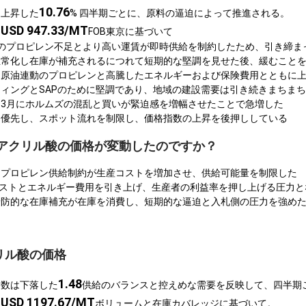
10.76
は上昇した
% 四半期ごとに、原料の逼迫によって推進される。
USD 947.33/MT
約
FOB東京に基づいて
のプロピレン不足とより高い運賃が即時供給を制約したため、引き締ま
正常化し在庫が補充されるにつれて短期的な堅調を見せた後、緩むこと
、原油連動のプロピレンと高騰したエネルギーおよび保険費用とともに
ィングとSAPのために堅調であり、地域の建設需要は引き続きまちま
3月にホルムズの混乱と買いが緊迫感を増幅させたことで急増した
を優先し、スポット流れを制限し、価格指数の上昇を後押ししている
Cでアクリル酸の価格が変動したのですか？
なプロピレン供給制約が生産コストを増加させ、供給可能量を制限した
コストとエネルギー費用を引き上げ、生産者の利益率を押し上げる圧力と
予防的な在庫補充が在庫を消費し、短期的な逼迫と入札側の圧力を強め
リル酸の価格
1.48
指数は下落した
供給のバランスと控えめな需要を反映して、四半期
USD 1197.67/MT
約
ボリュームと在庫カバレッジに基づいて。