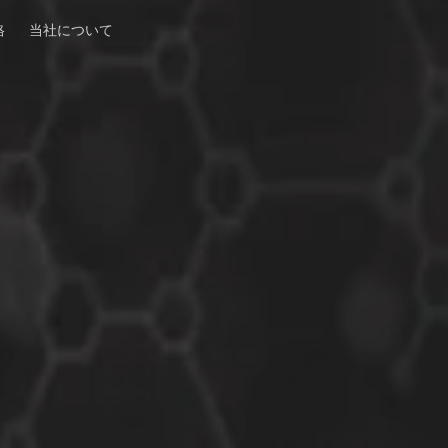
格
当社について