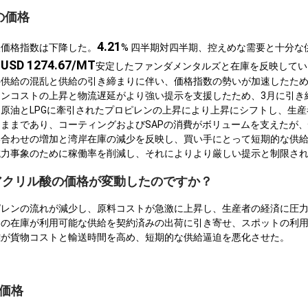
の価格
4.21
酸価格指数は下降した。
% 四半期対四半期、控えめな需要と十分な
USD 1274.67/MT
約
安定したファンダメンタルズと在庫を反映してい
供給の混乱と供給の引き締まりに伴い、価格指数の勢いが加速したため
ンコストの上昇と物流遅延がより強い提示を支援したため、3月に引き
原油とLPGに牽引されたプロピレンの上昇により上昇にシフトし、生
ままであり、コーティングおよびSAPの消費がボリュームを支えたが
い合わせの増加と湾岸在庫の減少を反映し、買い手にとって短期的な供
抗力事象のために稼働率を削減し、それによりより厳しい提示と制限さ
でアクリル酸の価格が変動したのですか？
ピレンの流れが減少し、原料コストが急激に上昇し、生産者の経済に圧
フの在庫が利用可能な供給を契約済みの出荷に引き寄せ、スポットの利
雑が貨物コストと輸送時間を高め、短期的な供給逼迫を悪化させた。
酸価格