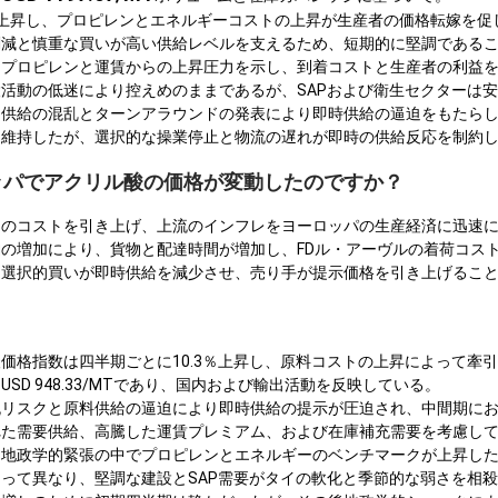
上昇し、プロピレンとエネルギーコストの上昇が生産者の価格転嫁を促
削減と慎重な買いが高い供給レベルを支えるため、短期的に堅調である
、プロピレンと運賃からの上昇圧力を示し、到着コストと生産者の利益
活動の低迷により控えめのままであるが、SAPおよび衛生セクターは
供給の混乱とターンアラウンドの発表により即時供給の逼迫をもたらし
を維持したが、選択的な操業停止と物流の遅れが即時の供給反応を制約
ロッパでアクリル酸の価格が変動したのですか？
ンのコストを引き上げ、上流のインフレをヨーロッパの生産経済に迅速
の増加により、貨物と配達時間が増加し、FDル・アーヴルの着荷コス
る選択的買いが即時供給を減少させ、売り手が提示価格を引き上げるこ
価格指数は四半期ごとに10.3％上昇し、原料コストの上昇によって牽
SD 948.33/MTであり、国内および輸出活動を反映している。
流リスクと原料供給の逼迫により即時供給の提示が圧迫され、中間期に
れた需要供給、高騰した運賃プレミアム、および在庫補充需要を考慮し
、地政学的緊張の中でプロピレンとエネルギーのベンチマークが上昇し
って異なり、堅調な建設とSAP需要がタイの軟化と季節的な弱さを相