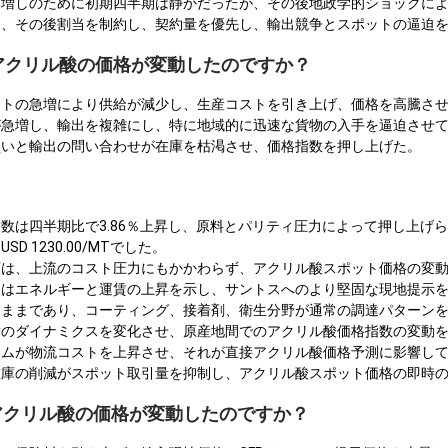
み増しのために初期四半期は静かだったが、その後地政学的ショックに
し、その後割当を制約し、契約量を優先し、輸出競争とスポットの逼迫
Aでアクリル酸の価格が変動したのですか？
ストの急増により供給が減少し、生産コストを引き上げ、価格を高騰さ
が急増し、輸出を複雑にし、特に地域的に迅速な貨物の入手を逼迫させ
買いと輸出の問い合わせが在庫を枯渇させ、価格指数を押し上げた。
数は四半期比で3.86％上昇し、原料とパリティ圧力によって押し上げ
 1230.00/MTでした。
庫は、上流のコスト圧力にもかかわらず、アクリル酸スポット価格の変
向はエネルギーと運賃の上昇を示し、サントスへのより堅固な現地提示
たままであり、コーティング、接着剤、衛生分野が通常の調達パターン
替のダイナミクスを変化させ、原産地間でのアクリル酸価格指数の変動
アムが物流コストを上昇させ、それが直接アクリル酸価格予測に影響し
在庫の削減がスポット取引量を抑制し、アクリル酸スポット価格の即時
でアクリル酸の価格が変動したのですか？