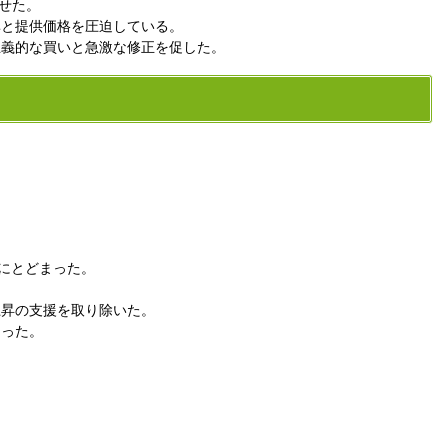
せた。
率と提供価格を圧迫している。
主義的な買いと急激な修正を促した。
内にとどまった。
上昇の支援を取り除いた。
あった。
。