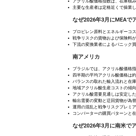
アクリル酸価格指数は、在庫積
主要な生産者は定格近くで操業
なぜ2026年3月にME
プロピレン原料とエネルギーコ
戦争リスクの貨物および保険料
下流の変換業者によるパニック
南アメリカ
ブラジルでは、アクリル酸価格指
四半期の平均アクリル酸価格は約USD
バランスの取れた輸入流れと在
地域アクリル酸生産コストの傾
アクリル酸需要見通しは安定し
輸出需要の変動と迂回貨物が為
運用の混乱と戦争リスクプレミ
コンバーターの購買パターンと
なぜ2026年3月に南米