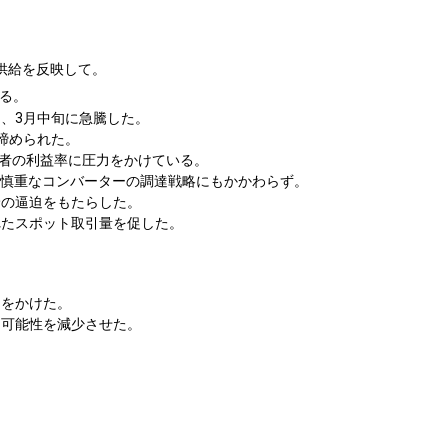
供給を反映して。
る。
、3月中旬に急騰した。
締められた。
産者の利益率に圧力をかけている。
、慎重なコンバーターの調達戦略にもかかわらず。
給の逼迫をもたらした。
れたスポット取引量を促した。
力をかけた。
用可能性を減少させた。