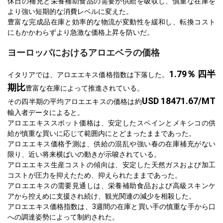
休日の補充と栄養補助食品の需要が供給を吸収し、慎重な在庫を
より強い短期的な消費レベルに変えた。
豊富な完成品在庫と効率的な物流が変動性を緩和し、転換コスト
にもかかわらずより急激な価格上昇を防いだ。
ヨーロッパにおけるアロエベラの価格
1.79％ 四半
イタリアでは、アロエエキス価格指数は下落した。
期比
豊富な在庫によって推進されている。
USD 18471.67/MT
その四半期の平均アロエエキスの価格は約
輸入者データによると。
アロエエキススポット価格は、安定したスペインとメキシコの供
給が慎重な買いに応じて範囲内にとどまったままであった。
アロエエキス価格予測は、供給の混乱や強い春の在庫補充がない
限り、近い将来横ばいの動きが示唆されている。
アロエエキス生産コストの傾向は、安定した天然ガスおよび加工
コストが圧力を抑えたため、抑えられたままであった。
アロエエキスの需要見通しは、栄養補助食品および高級スキンケ
アから控えめに支援され続け、観光関連の減少を相殺した。
アロエエキス価格指数は、3週間の在庫と買い手の慎重な手から口
への調達姿勢によって制約された。