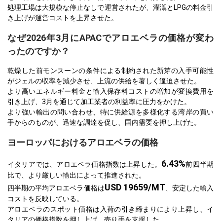
処理工場は大規模な停止なしで運営されたが、灌漑とLPGの料金引
き上げが運営コストを上昇させた。
なぜ2026年3月にAPACでアロエベラの価格が変わ
ったのですか？
乾燥した前モンスーンの条件による制約された新芽の入手可能性
がジェルの収率を減少させ、上流の供給を著しく逼迫させた。
より高いエネルギー料金と輸入保存料コストの増加が変換費用を
引き上げ、3月を通じて加工業者の利益率に圧力をかけた。
より強い輸出の問い合わせ、特に供給源を多様化する湾岸の買い
手からのものが、迅速な調達を促し、国内需要を押し上げた。
ヨーロッパにおけるアロエベラの価格
6.43%
イタリアでは、アロエベラ価格指数は上昇した。
前四半期
比で、より厳しい輸出によって推進された。
USD 19659/MT
四半期の平均アロエベラ価格は
、安定した輸入
コストを反映している。
アロエベラのスポット価格は入荷の引き締まりにより上昇し、イ
タリアの価格指数を押し上げ、売り手を支援した。