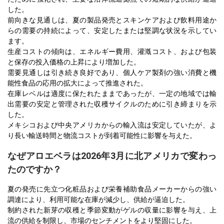
した。
前向きな見通しは、夏の製品発売とスキンケアおよび飲料用途か
らの需要の持続によって、安定したまたは堅調な状況を示してい
ます。
生産コストの傾向は、エネルギー費用、灌漑コスト、および包装
と保存の投入価格の上昇により増加した。
需要見通しは引き続き良好であり、個人ケア製剤の強い消費と機
能性食品の応用の拡大によって推進された。
在庫レベルは適度に保たれたままであったが、一定の地域では輸
出需要の安定と管理された収穫サイクルのために引き締まりを示
した。
メキシコおよび中央アメリカからの輸入流は安定していたが、よ
り長い輸送時間と物流コストが到着可能性に影響を与えた。
なぜアロエベラは2026年3月に北アメリカで変わっ
たのですか？
夏の発売に先立つ化粧品および栄養補助食品メーカーからの強い
調達により、利用可能な在庫が減少し、供給が逼迫した。
制約された新芽の収穫と季節変動がゲルの収量に影響を与え、上
流の供給を制限し、市場のセンチメントをより堅固にした。