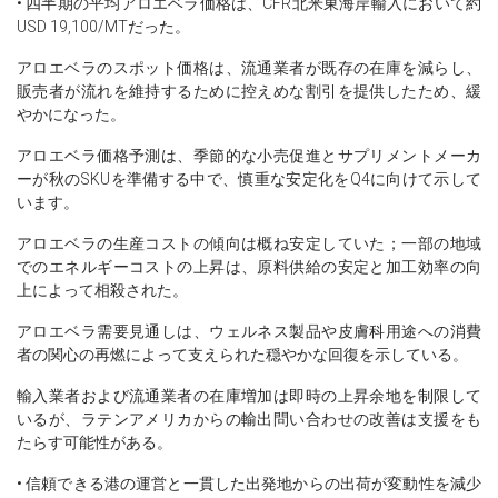
• 四半期の平均アロエベラ価格は、CFR北米東海岸輸入において約
USD 19,100/MTだった。
アロエベラのスポット価格は、流通業者が既存の在庫を減らし、
販売者が流れを維持するために控えめな割引を提供したため、緩
やかになった。
アロエベラ価格予測は、季節的な小売促進とサプリメントメーカ
ーが秋のSKUを準備する中で、慎重な安定化をQ4に向けて示して
います。
アロエベラの生産コストの傾向は概ね安定していた；一部の地域
でのエネルギーコストの上昇は、原料供給の安定と加工効率の向
上によって相殺された。
アロエベラ需要見通しは、ウェルネス製品や皮膚科用途への消費
者の関心の再燃によって支えられた穏やかな回復を示している。
輸入業者および流通業者の在庫増加は即時の上昇余地を制限して
いるが、ラテンアメリカからの輸出問い合わせの改善は支援をも
たらす可能性がある。
• 信頼できる港の運営と一貫した出発地からの出荷が変動性を減少