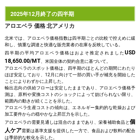
2025年12月終了の四半期
アロエベラ 価格 北アメリカ
北米では、アロエベラ価格指数は四半期ごとの比較で控えめに緩
和し、慎重な調達と快適な販売業者の在庫を反映している。
USD
四半期の平均アロエベラ価格はおよそ推定されました
18,650.00/MT
、米国全体の契約合意に基づいて。
アロエベラのスポット価格は、四半期のほとんどの期間にわたり
ほぼ安定しており、12月に向けて一部の買い手が補充を開始した
ことによりわずかに上昇した。
輸出志向の供給フローは安定したままであり、アロエベラ価格予
測は、原料や変換コストのショックによって妨げられない限り、
範囲内の動きが続くことを示した。
アロエベラ生産コストの傾向は、エネルギー集約的な乾燥および
加工要件からの穏やかな上昇圧力を示した。
個
アロエベラの需要見通しは混合のままであり、栄養補助食品と
人ケア
需要は基準支援を提供した一方で、食品および飲料の配合
は季節的な軟化を示した。