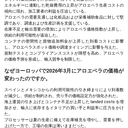
エネルギーに連動した乾燥費用の上昇がアロエベラ生産コストの
傾向に現れ、加工業者の利益を圧迫している。
アロエベラの需要見通しは化粧品および栄養補助食品に対して堅
調であり、調達および生産計画を支援している。
在庫不足と輸出需要の増加によりアロエベラ価格指数が上昇し、
供給の利用可能性が逼迫した。
コンテナの密閉性と貨物追加料金が上昇した到着コストに影響
し、アロエベラスポット価格や調達タイミングに影響を与えた。
規制テストとコンプライアンスコストが障壁を高め、アロエベラ
の価格予測を形成し、輸入競争を制限した。
なぜヨーロッパで2026年3月にアロエベラの価格が
変わったのですか。
スペインとメキシコからの利用可能性の引き締まりにより到着数
が減少し、供給が制約され、売り手の価格設定力が強化された。
海上運賃の引き上げとコンテナ不足が上昇した landed costs を増
加させ、輸入に依存するイタリアの買い手と利益率に圧力をかけ
た。
プロセッサーは夏の生産に備えて在庫補充を増やし、需要を押し
上げた一方で、工場の在庫は薄いままだった。