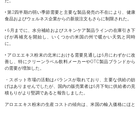
た。
• 第2四半期の弱い季節需要と主要な製品発売の不在により、健康
食品およびウェルネス企業からの新規注文もさらに制限された。
• 6月までに、水分補給およびスキンケア製品ラインの在庫引き下
げが再補充を開始し、いくつかの米国の州で暖かい天気と同時
に。
• アロエエキス粉末の北米における需要見通しは6月にわずかに改
善し、特にクリーンラベル飲料メーカーやOTC製品ブランドから
の需要が増加した。
・スポット市場の活動はバランスが取れており、主要な供給の妨
げはありませんでしたが、国内の販売業者は6月下旬に供給者の見
積もりがより堅調であると報告しました。
アロエエキス粉末の生産コストの傾向は、米国の輸入価格にほと
んど影響を与えなかった。なぜなら、海外の好調な価格設定が内
陸の運賃の安定を相殺したからである。
6月の供給と需要の均衡は、特にウェルネス分野での小売プロモー
ションが拡大する場合、Q3における潜在的な上昇価格リスクを示