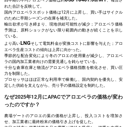
れた合計を反映して。
国内アロエベラスポット価格は12月に上昇し、買い手はサイクル
のために早期シーズンの在庫を補充した。
輸出欲求が引き締まり、現地供給可能性が減少；アロエベラ価格
予測は、原料ショックがない限り範囲内の動きが続くことを示し
ている。
LNG
より高い
そして電気料金が変換コストに影響を与えた；アロ
エベラ生産コストの傾向は上昇に向かった。
季節的な配合変化により冬のアロエの使用量が減少し、アロエベ
ラの国内加工業者向けの需要見通しを鈍らせている。
十分な倉庫在庫と物流がアロエベラ価格指数を軟化させ、買い圧
力を制限した。
プロセッサはほぼ正常な利用率で稼働し、国内契約を優先し、安
定した供給を支えながら、売り手の価格設定を制約した。
なぜ2025年12月にAPACでアロエベラの価格が変わ
ったのですか？
農場ゲートのアロエの葉の価格が上昇し、投入コストを増加さ
せ、加工業者に最終粉末の価格引き上げを促した。