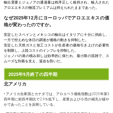
輸出需要とジェノアの通過量は秩序正しく維持され、輸入された
アロエエキスの物流プレミアムは抑えられたままであった。
なぜ2025年12月にヨーロッパでアロエエキスの価
格が変わったのですか。
安定したスペインとメキシコの輸出はイタリアに十分に供給し、
一方で控えめな休日の調達が価格の動きを抑制した。
安定した天然ガスと加工コストが生産者の価格引き上げの必要性
を制限し、上陸コストのインフレを抑制した。
ジェノバの港の積み卸しは効率的に保たれ、最小限の混雑で、ス
ムーズな到着を支え、逼迫を防いだ。
2025年9月終了の四半期
北アメリカ
• アメリカ合衆国とカナダでは、アロエベラ価格指数は2025年第3
四半期に前四半期比で2.9％低下し、産業および小売の補充が緩や
かであったことを反映している。