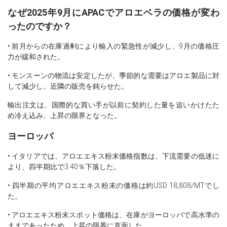
なぜ2025年9月にAPACでアロエベラの価格が変わ
ったのですか？
• 前月からの在庫過剰により輸入の緊急性が減少し、9月の価格圧
力が緩和された。
• モンスーンの物流は安定したが、季節的な需要はアロエ製品に対
して減少し、近隣の販売を鈍らせた。
輸出注文は、国際的な買い手が以前に契約した量を追いかけたた
め冷え込み、上昇の限界となった。
ヨーロッパ
• イタリアでは、アロエエキス粉末価格指数は、下流需要の低迷に
より、四半期比で3.40％下落した。
• 四半期の平均アロエエキス粉末の価格は約USD 18,808/MTでし
た。
• アロエエキス粉末スポット価格は、在庫がヨーロッパで高水準の
ままであったため、上昇の限界に直面した。