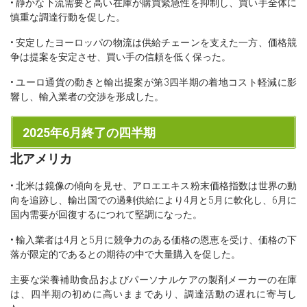
• 静かな下流需要と高い在庫が購買緊急性を抑制し、買い手全体に
慎重な調達行動を促した。
• 安定したヨーロッパの物流は供給チェーンを支えた一方、価格競
争は提案を安定させ、買い手の信頼を低く保った。
• ユーロ通貨の動きと輸出提案が第3四半期の着地コスト軽減に影
響し、輸入業者の交渉を形成した。
2025年6月終了の四半期
北アメリカ
• 北米は鏡像の傾向を見せ、アロエエキス粉末価格指数は世界の動
向を追跡し、輸出国での過剰供給により4月と5月に軟化し、6月に
国内需要が回復するにつれて堅調になった。
• 輸入業者は4月と5月に競争力のある価格の恩恵を受け、価格の下
落が限定的であるとの期待の中で大量購入を促した。
主要な栄養補助食品およびパーソナルケアの製剤メーカーの在庫
は、四半期の初めに高いままであり、調達活動の遅れに寄与し