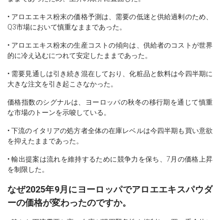
• アロエエキス粉末の価格予測は、需要の低迷と供給過剰のため、
Q3市場において慎重なままであった。
• アロエエキス粉末の生産コストの傾向は、供給者のコストが世界
的に冷え込むにつれて安定したままであった。
• 需要見通しは引き続き混在しており、化粧品と飲料は今四半期に
大きな注文を引き起こさなかった。
価格指数のシグナルは、ヨーロッパの秋冬の移行期を通じて慎重
な市場のトーンを示唆している。
• 下流のイタリアの処方者全体の在庫レベルは今四半期も買い意欲
を抑えたままであった。
• 輸出提案は流れを維持するために競争力を保ち、7月の価格上昇
を制限した。
なぜ2025年9月にヨーロッパでアロエエキスパウダ
ーの価格が変わったのですか。