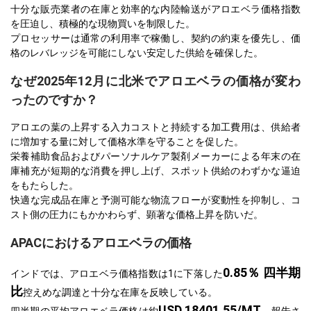
十分な販売業者の在庫と効率的な内陸輸送がアロエベラ価格指数
を圧迫し、積極的な現物買いを制限した。
プロセッサーは通常の利用率で稼働し、契約の約束を優先し、価
格のレバレッジを可能にしない安定した供給を確保した。
なぜ2025年12月に北米でアロエベラの価格が変わ
ったのですか？
アロエの葉の上昇する入力コストと持続する加工費用は、供給者
に増加する量に対して価格水準を守ることを促した。
栄養補助食品およびパーソナルケア製剤メーカーによる年末の在
庫補充が短期的な消費を押し上げ、スポット供給のわずかな逼迫
をもたらした。
快適な完成品在庫と予測可能な物流フローが変動性を抑制し、コ
スト側の圧力にもかかわらず、顕著な価格上昇を防いだ。
APACにおけるアロエベラの価格
0.85％ 四半期
インドでは、アロエベラ価格指数は1に下落した
比
控えめな調達と十分な在庫を反映している。
USD 18401.55/MT
四半期の平均アロエベラ価格は約
、報告さ