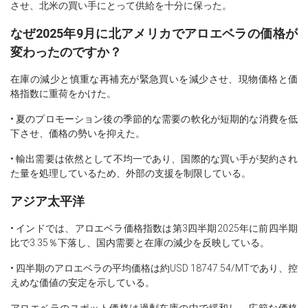
させ、北米の買い手にとって供給を十分に保った。
なぜ2025年9月に北アメリカでアロエベラの価格が
変わったのですか？
在庫の減少と慎重な再補充が緊急買いを減少させ、現物価格と価
格指数に重荷をかけた。
• 夏のプロモーション後の季節的な需要の軟化が短期的な消費を低
下させ、価格の勢いを抑えた。
• 輸出需要は依然として不均一であり、国際的な買い手が契約され
た量を処理しているため、外部の支援を制限している。
アジア太平洋
• インドでは、アロエベラ価格指数は第3四半期2025年に前四半期
比で3.35％下落し、国内需要と在庫の減少を反映している。
• 四半期のアロエベラの平均価格は約USD 18747.54/MTであり、控
えめな価値の安定を示している。
アロエベラのスポット価格は過剰在庫の中で緩和し、広範な価格