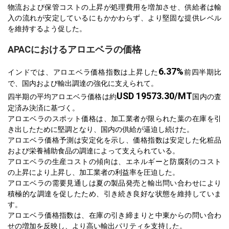
物流および保管コストの上昇が処理費用を増加させ、供給者は輸
入の流れが安定しているにもかかわらず、より堅固な提供レベル
を維持するよう促した。
APACにおけるアロエベラの価格
6.37%
インドでは、アロエベラ価格指数は上昇した
前四半期比
で、国内および輸出調達の強化に支えられて。
USD 19573.30/MT
四半期の平均アロエベラ価格は約
国内の査
定済み決済に基づく。
アロエベラのスポット価格は、加工業者が限られた葉の在庫を引
き出したために堅調となり、国内の供給が逼迫し続けた。
アロエベラ価格予測は安定化を示し、価格指数は安定した化粧品
および栄養補助食品の調達によって支えられている。
アロエベラの生産コストの傾向は、エネルギーと防腐剤のコスト
の上昇により上昇し、加工業者の利益率を圧迫した。
アロエベラの需要見通しは夏の製品発売と輸出問い合わせにより
積極的な調達を促したため、引き続き良好な状態を維持していま
す。
アロエベラ価格指数は、在庫の引き締まりと中東からの問い合わ
せの増加を反映し、より高い輸出パリティを支持した。