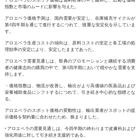
指数と市場のムードに影響を与えた。
アロエベラ価格予測は、国内需要が安定し、在庫補充サイクルが
第4四半期を通じて進行するにつれて、慎重な安定化を示していま
す。
アロエベラ生産コストの傾向は、原料コストの安定と各工場の処
理効率の安定により、安定したままであった。
アロエベラ需要見通しは、祭典のプロモーションと継続する消費
者の健康志向の購買の中で、第4四半期において穏やかな需要を支
持します。
・価格指数は、物流が改善し、輸出がより高価値の医薬品および
栄養補助食品にシフトするにつれて、引き続き中心的な指標とな
る。
アロエベラのスポット価格の変動性は、輸出業者がスポットの提
示価格を契約量に合わせたため、狭まりました。
• アロエベラの需要見通しは、今四半期の終わりまで皮膚科および
強化用途に対して引き続き支援的である。