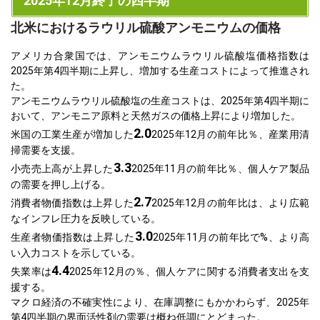
2025年12月終了の四半期
北米におけるラウリル硫酸アンモニウムの価格
アメリカ合衆国では、アンモニウムラウリル硫酸塩価格指数は
2025年第4四半期に上昇し、増加する生産コストによって推進され
た。
アンモニウムラウリル硫酸塩の生産コストは、2025年第4四半期に
おいて、アンモニア原料と天然ガスの価格上昇により増加した。
2.0
米国の工業生産が増加した
2025年12月の前年比％、産業用清
掃需要を支援。
3.3
小売売上高が上昇した
2025年11月の前年比％、個人ケア製品
の需要を押し上げる。
2.7
消費者物価指数は上昇した
2025年12月の前年比は、より広範
なインフレ圧力を反映している。
3.0
生産者物価指数は上昇した
2025年11月の前年比で%、より高
い入力コストを示している。
4.4
失業率は
2025年12月の％、個人ケアに関する消費者支出を支
援する。
マクロ経済の不確実性により、在庫調整にもかかわらず、2025年
第4四半期の界面活性剤の需要は概ね低調にとどまった。