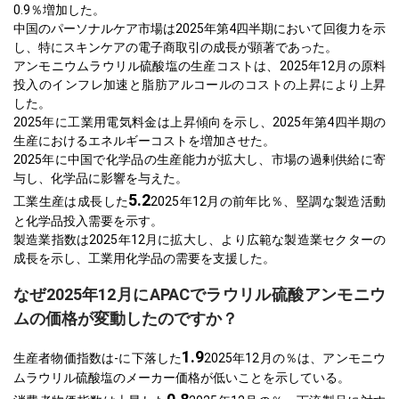
0.9％増加した。
中国のパーソナルケア市場は2025年第4四半期において回復力を示
し、特にスキンケアの電子商取引の成長が顕著であった。
アンモニウムラウリル硫酸塩の生産コストは、2025年12月の原料
投入のインフレ加速と脂肪アルコールのコストの上昇により上昇
した。
2025年に工業用電気料金は上昇傾向を示し、2025年第4四半期の
生産におけるエネルギーコストを増加させた。
2025年に中国で化学品の生産能力が拡大し、市場の過剰供給に寄
与し、化学品に影響を与えた。
5.2
工業生産は成長した
2025年12月の前年比％、堅調な製造活動
と化学品投入需要を示す。
製造業指数は2025年12月に拡大し、より広範な製造業セクターの
成長を示し、工業用化学品の需要を支援した。
なぜ2025年12月にAPACでラウリル硫酸アンモニウ
ムの価格が変動したのですか？
1.9
生産者物価指数は-に下落した
2025年12月の％は、アンモニウ
ムラウリル硫酸塩のメーカー価格が低いことを示している。