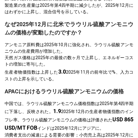
製造業の生産量は2025年第4四半期に減少したが、2025年12月に
はわずかに上昇し、混合信号を示している。
なぜ2025年12月に北米でラウリル硫酸アンモニウ
ムの価格が変動したのですか？
アンモニア原料費は2025年10月に強化され、ラウリル硫酸アンモ
ニウムの生産費用が増加した。
天然ガス価格は2025年の最後の数ヶ月で上昇し、エネルギーコス
トの増加に寄与した。
3.0
生産者物価指数は上昇した
2025年11月の前年比で%、入力コ
ストの上昇を示している。
APACにおけるラウリル硫酸アンモニウムの価格
中国では、ラウリル硫酸アンモニウム価格指数は2025年第4四半期
1.9
に下落し、反映された。
2025年12月の生産者物価指数のイン
USD 865
フレ率。ラウリル硫酸アンモニウムの価格は評価された
USD/MT FOB
インドは2025年12月にアジアに。
消費者支出の減速による需要の影響；小売売上高は2025年12月に