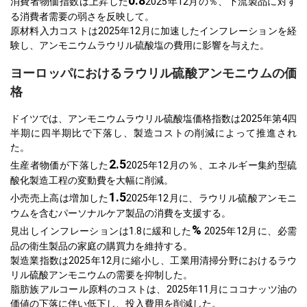
0.8
消費者物価指数は上昇した
2025年12月の％、下流製品に対す
る消費者需要の弱さを反映して。
原材料入力コストは2025年12月に加速したインフレーションを経
験し、アンモニウムラウリル硫酸塩の費用に影響を与えた。
ヨーロッパにおけるラウリル硫酸アンモニウムの価
格
ドイツでは、アンモニウムラウリル硫酸塩価格指数は2025年第4四
半期に四半期比で下落し、製造コストの削減によって推進され
た。
2.5
生産者物価が下落した
2025年12月の％、エネルギー集約型硫
酸化製造工程の変動費を大幅に削減。
1.5
小売売上高は増加した
2025年12月に、ラウリル硫酸アンモニ
ウムを含むパーソナルケア製品の消費を支援する。
%
見出しインフレーションは1.8に緩和した
2025年12月に、必需
品の衛生製品の家庭の購買力を維持する。
製造業指数は2025年12月に縮小し、工業用清掃分野におけるラウ
リル硫酸アンモニウムの需要を抑制した。
脂肪族アルコール原料のコストは、2025年11月にココナッツ油の
価値の下落に伴い低下し、投入費用を削減した。