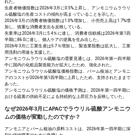
れた。
生産者物価指数は2026年3月に0.5%上昇し、アンモニウムラウリ
ル硫酸塩の生産コストの傾向が高まっていることを示した。
2026年3月の消費者物価指数は1.0%増加し、小売売上高は1.7%増
加し、慎重な消費者支出を反映している。
失業率は2026年3月に5.4％に達し、消費者信頼感は2026年第1四
半期に86.0に達し、個人ケアの逆風を生み出した。
2026年3月に工業生産は5.7％増加し、製造業指数は拡大し、工業
用洗剤の用途を支援した。
アンモニウムラウリル硫酸塩の需要見通しは、2026年第一四半期
中に国内の化粧品製造能力が拡大したため、強化された。
アンモニウムラウリル硫酸塩価格指数は、パーム核油とアンモニ
アのコストが2026年第1四半期に上昇したため、支持されたままで
あった。
アンモニウムラウリル硫酸塩の価格予測は、2026年第一四半期に
おける硫黄の供給不足による持続的な上昇圧力を反映していた。
なぜ2026年3月にAPACでラウリル硫酸アンモニウ
ムの価格が変動したのですか？
アンモニアとパーム核油の原料コストは、2026年第一四半期に深
刻な供給障害のために急増した。