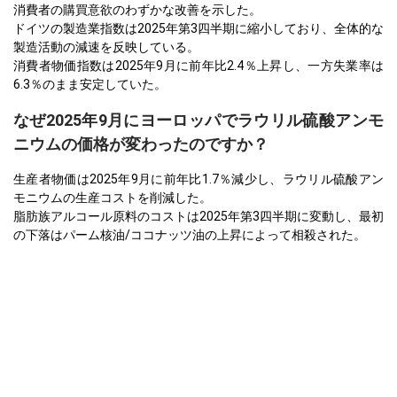
消費者の購買意欲のわずかな改善を示した。
ドイツの製造業指数は2025年第3四半期に縮小しており、全体的な
製造活動の減速を反映している。
消費者物価指数は2025年9月に前年比2.4％上昇し、一方失業率は
6.3％のまま安定していた。
なぜ2025年9月にヨーロッパでラウリル硫酸アンモ
ニウムの価格が変わったのですか？
生産者物価は2025年9月に前年比1.7％減少し、ラウリル硫酸アン
モニウムの生産コストを削減した。
脂肪族アルコール原料のコストは2025年第3四半期に変動し、最初
の下落はパーム核油/ココナッツ油の上昇によって相殺された。
2025年9月の工業生産は前年同月比1.0％減少し、化学原料の全体
的な需要が弱まった。
ラウリル硫酸アンモニウムの価格
アジア太平洋
中国では、アンモニウムラウリル硫酸塩価格指数は2025年第3四半
期に前四半期比で上昇し、原料コストの上昇と供給制約によって
引き起こされた。