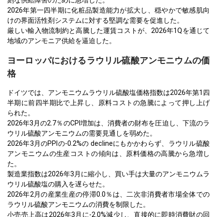
2026年第一四半期に化粧品製造能力が拡大し、穏やかで敏感肌向
けの界面活性剤システムに対する堅調な需要を促進した。
厳しい輸入物流制約と高騰した運賃コストが、2026年1Qを通じて
地域のアンモニア供給を逼迫した。
ヨーロッパにおけるラウリル硫酸アンモニウムの価
格
ドイツでは、アンモニウムラウリル硫酸塩価格指数は2026年第1四
半期に前四半期比で上昇し、原料コストの急騰によって押し上げ
られた。
2026年3月の2.7％のCPI増加は、消費者の財布を圧迫し、下流のラ
ウリル硫酸アンモニウムの需要見通しを弱めた。
2026年3月のPPIの-0.2%の declineにもかかわらず、ラウリル硫酸
アンモニウムの生産コストの傾向は、原料価格の高騰から急増し
た。
製造業指数は2026年3月に縮小し、買い手は大量のアンモニウムラ
ウリル硫酸塩の購入を遅らせた。
2026年2月の産業生産の停滞0.0％は、二次非消費者市場全体での
ラウリル硫酸アンモニウムの消費を制限した。
小売売上高は2026年3月に-2.0%減少し、直接的に即時消費財の回