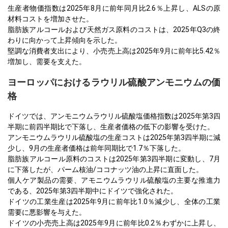
生産者物価指数は2025年8月に前年同月比2.6％上昇し、ALSの原
材料コストを増加させた。
脂肪族アルコールおよび天然ガス原料のコストは、2025年Q3の終
わりに向かって上昇傾向を示した。
堅調な消費者支出により、小売売上高は2025年9月に前年比5.42％
増加し、需要を支えた。
ヨーロッパにおけるラウリル硫酸アンモニウムの価
格
ドイツでは、アンモニウムラウリル硫酸塩価格指数は2025年第3四
半期に前四半期比で下落し、生産者価格の低下の影響を受けた。
アンモニウムラウリル硫酸塩の生産コストは2025年第3四半期に減
少し、9月の生産者価格は前年同期比で1.7％下落した。
脂肪族アルコール原料のコストは2025年第3四半期に変動し、7月
に下落したが、パーム核油/ココナッツ油の上昇に直面した。
個人ケア製品の需要、アモニウムラウリル硫酸塩の主要な推進力
である、2025年第3四半期中にドイツで強化された。
ドイツの工業生産は2025年9月に前年比1.0％減少し、全体の工業
需要に悪影響を与えた。
ドイツの小売売上高は2025年9月に前年比0.2％わずかに上昇し、