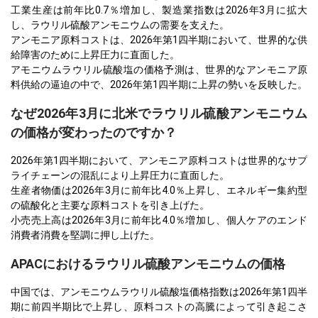
工業生産は前年比0.7％増加し、製造業指数は2026年3月に拡大
し、ラウリル硫酸アンモニウムの需要を支えた。
アンモニア原料コストは、2026年第1四半期において、世界的な供
給障害のために上昇圧力に直面した。
アモニウムラウリル硫酸塩の価格予測は、世界的なアンモニア原
料供給の逼迫の中で、2026年第1四半期に上昇の勢いを反映した。
なぜ2026年3月に北米でラウリル硫酸アンモニウム
の価格が変わったのですか？
2026年第1四半期において、アンモニア原料コストは世界的なサプ
ライチェーンの混乱により上昇圧力に直面した。
生産者物価は2026年3月に前年比4.0％上昇し、エネルギー集約型
の硫酸化と主要な原料コストを引き上げた。
小売売上高は2026年3月に前年比4.0％増加し、個人ケアのエンド
消費者消費を堅調に押し上げた。
APACにおけるラウリル硫酸アンモニウムの価格
中国では、アンモニウムラウリル硫酸塩価格指数は2026年第1四半
期に前四半期比で上昇し、原料コストの高騰によって引き起こさ