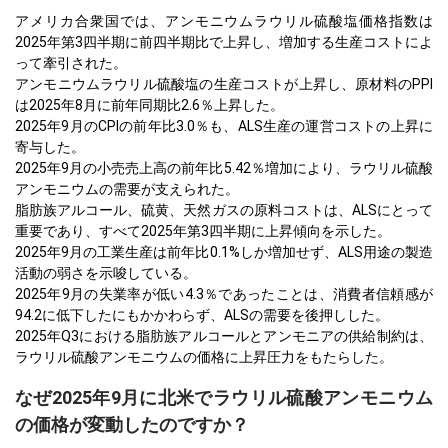
アメリカ合衆国では、アンモニウムラウリル硫酸塩価格指数は
2025年第3四半期に前四半期比で上昇し、増加する生産コストによ
って牽引された。
アンモニウムラウリル硫酸塩の生産コストが上昇し、原材料のPPI
は2025年8月に前年同期比2.6％上昇した。
2025年9月のCPIの前年比3.0％も、ALS生産の運営コストの上昇に
寄与した。
2025年9月の小売売上高の前年比5.42％増加により、ラウリル硫酸
アンモニウムの需要が支えられた。
脂肪族アルコール、硫黄、天然ガスの原料コストは、ALSにとって
重要であり、すべて2025年第3四半期に上昇傾向を示した。
2025年9月の工業生産は前年比0.1%しか増加せず、ALS用途の製造
活動の弱さを示唆している。
2025年9月の失業率が低い4.3％であったことは、消費者信頼感が
94.2に低下したにもかかわらず、ALSの需要を後押しした。
2025年Q3における脂肪族アルコールとアンモニアの供給制約は、
ラウリル硫酸アンモニウムの価格に上昇圧力をもたらした。
なぜ2025年9月に北米でラウリル硫酸アンモニウム
の価格が変動したのですか？