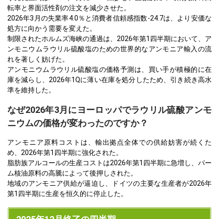
転率と界面活性剤の注文を減少させた。
2026年3月の失業率4.0％と消費者信頼感指数-24.7は、より安価な
処方に向かう需要を変えた。
制限されたホルムズ海峡の通過は、2026年第1四半期において、ア
ンモニウムラウリル硫酸塩のための世界的なアンモニア輸入の流
れを著しく妨げた。
アンモニウムラウリル硫酸塩の価格予測は、買い手が積極的に在
庫を減らし、2026年1Qに薄い在庫を処分したため、引き続き高水
準を維持した。
なぜ2026年3月にヨーロッパでラウリル硫酸アンモ
ニウムの価格が変わったのですか？
アンモニア原料コストは、輸出拠点全体での供給妨害が続くた
め、2026年第1四半期に強化された。
脂肪族アルコールの生産コストは2026年第1四半期に急増し、パー
ム核油原料の高騰によって後押しされた。
地域のアンモニア供給が逼迫し、ドイツの主要な生産者が2026年
第1四半期に生産を恒久的に停止した。