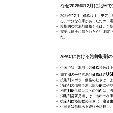
なぜ2025年12月に北
2025年12月、価格は主に安
る。十分な在庫があったため、
短期的な抗泡剤価格予測は、予期
需要は健全に保たれたが、測定
た。
APACにおける泡抑制剤
中国では、泡消し剤価格指数は
US
四半期の平均抗泡剤価格は約
抗泡剤スポット価格の動きは、
消泡剤の価格予測は短期的にや
泡抑制剤生産コストの傾向は、P
消泡剤需要見通しは、輸出の在
抗泡剤価格指数の堅さは、適合
生産者は規律ある運行を維持し