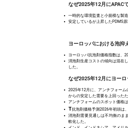
なぜ2025年12月にAP
一時的な環境監査と小規模な製
安定しているが上昇したPDMS
ヨーロッパにおける泡抑
ヨーロッパ抗泡剤価格指数は、2
消泡剤生産コストの傾向は混在
した。
なぜ2025年12月にヨ
2025年12月に、アンチフォ
からの安定した需要を上回った
アンチフォームのスポット価格は
T
抗泡剤価格予測2026年初頭
消泡剤需要見通しは不均衡のま
軟化した。
インド、インドネシア、アメリカから