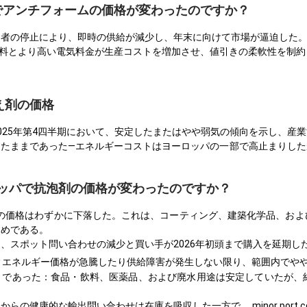
ACでアンチフォームの価格が変わったのですか？
造者の停止により、即時の供給が減少し、年末に向けて市場が逼迫した
原料とより高い電気料金が生産コストを増加させ、値引きの柔軟性を制約
え剤の価格
025年第4四半期において、安定したまたはやや弱気の傾向を示し、産
したままであった—エネルギーコストはヨーロッパの一部で高止まりした
ーロッパで抗泡剤の価格が変わったのですか？
ームの価格はわずかに下落した。これは、コーティング、建築化学品、お
ためである。
、スポット問い合わせの減少と買い手が2026年初頭まで購入を延期し
は、エネルギー価格が急騰したり供給障害が発生しない限り、範囲内でや
まであった：食品・飲料、医薬品、および廃水用途は安定していたが、
の健康的な輸出問い合わせは在庫を吸収した一方で、 minor port con