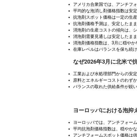
アメリカ合衆国では、アンチフ
平均的な泡消し剤価格指数は安
抗泡剤スポット価格は一定の生
抗泡剤価格予測は、安定したま
消泡剤の生産コストの傾向は、
消泡剤需要見通しは安定したま
消泡剤価格指数は、3月に穏やか
在庫レベルはバランスを保ち続
なぜ2026年3月に北米
工業および水処理部門からの安
原料とエネルギーコストのわず
バランスの取れた供給条件が鋭
ヨーロッパにおける泡抑
ヨーロッパでは、アンチフォー
平均抗泡剤価格指数は、穏やか
アンチフォームスポット価格は