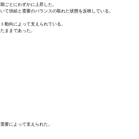
半期ごとにわずかに上昇した。
おいて供給と需要のバランスの取れた状態を反映している。
スト動向によって支えられている。
したままであった。
た需要によって支えられた。