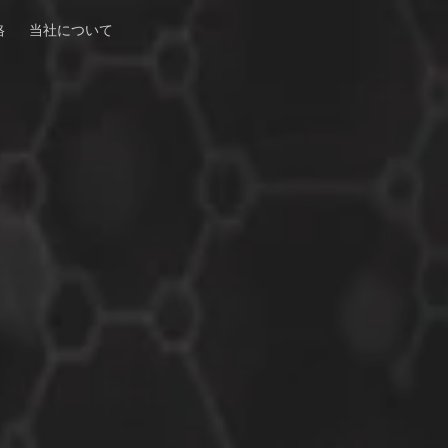
格
当社について