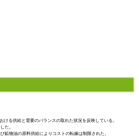
。
における供給と需要のバランスの取れた状況を反映している。
示した。
よび鉱物油の原料供給によりコストの転嫁は制限された。