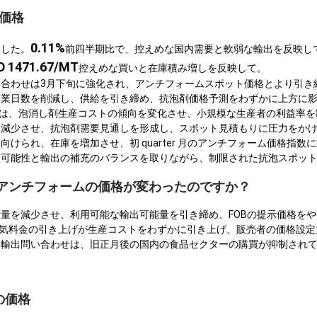
の価格
0.11%
落した。
前四半期比で、控えめな国内需要と軟弱な輸出を反映し
D 1471.67/MT
控えめな買いと在庫積み増しを反映して。
合わせは3月下旬に強化され、アンチフォームスポット価格とより引き
操業日数を削減し、供給を引き締め、抗泡剤価格予測をわずかに上方に
金は、泡消し剤生産コストの傾向を変化させ、小規模な生産者の利益率を
を減少させ、抗泡剤需要見通しを形成し、スポット見積もりに圧力をか
けられ、在庫を増加させ、初 quarter 月のアンチフォーム価格指数
給可能性と輸出の補充のバランスを取りながら、制限された抗泡スポッ
ACでアンチフォームの価格が変わったのですか？
量を減少させ、利用可能な輸出可能量を引き締め、FOBの提示価格を
電気料金の引き上げが生産コストをわずかに引き上げ、販売者の価格設
な輸出問い合わせは、旧正月後の国内の食品セクターの購買が抑制され
の価格