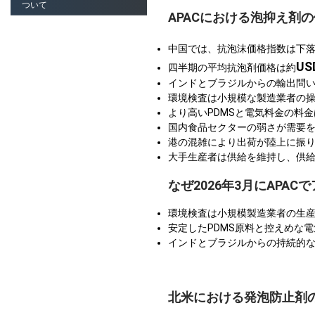
ついて
APACにおける泡抑え剤
中国では、抗泡沫価格指数は下
US
四半期の平均抗泡剤価格は約
インドとブラジルからの輸出問い
環境検査は小規模な製造業者の
より高いPDMSと電気料金の料
国内食品セクターの弱さが需要
港の混雑により出荷が陸上に振り向
大手生産者は供給を維持し、供
なぜ2026年3月にAP
環境検査は小規模製造業者の生産
安定したPDMS原料と控えめな
インドとブラジルからの持続的
北米における発泡防止剤