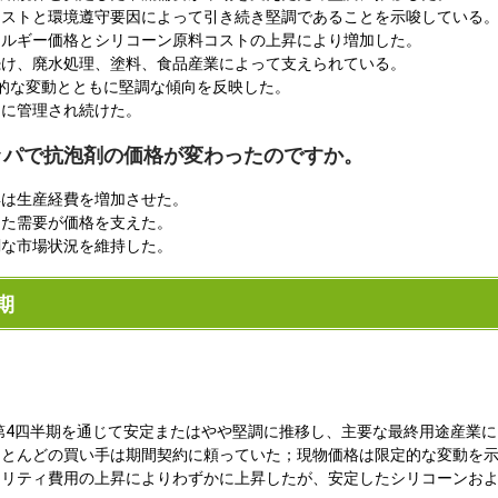
コストと環境遵守要因によって引き続き堅調であることを示唆している
ネルギー価格とシリコーン原料コストの上昇により増加した。
続け、廃水処理、塗料、食品産業によって支えられている。
的な変動とともに堅調な傾向を反映した。
めに管理され続けた。
ロッパで抗泡剤の価格が変わったのですか。
昇は生産経費を増加させた。
した需要が価格を支えた。
調な市場状況を維持した。
期
年第4四半期を通じて安定またはやや堅調に推移し、主要な最終用途産業
ほとんどの買い手は期間契約に頼っていた；現物価格は限定的な変動を
ィリティ費用の上昇によりわずかに上昇したが、安定したシリコーンお