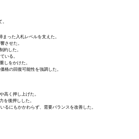
て。
締まった入札レベルを支えた。
影響させた。
制約した。
けている。
に重しをかけた。
ト価格の回復可能性を強調した。
やや高く押し上げた。
定力を後押しした。
ているにもかかわらず、需要バランスを改善した。