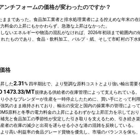
米でアンチフォームの価格が変わったのですか？
定したままであった。食品加工業者と排水処理業者による控えめな年末の
電力料金の上昇にもかかわらず、急激な上昇はなかった。
しないエネルギーや物流の混乱がなければ、2026年初頭まで範囲内の
されたものであり、食品・飲料加工、パルプ・紙、そして市町村の下水
の価格
2.31
上昇した
% 四半期比で、より堅調な原料コストとより強い輸出需要
D 1473.33/MT
規律ある供給者の在庫管理によって支えられている。
より小さなブレンダーが生産を一時停止したために、買い手にとって利
や強気のまま維持されており、輸出の安定と国内の操業率の管理によっ
DMS原料と冬季の電力料金の上昇によるわずかな上昇圧力を示してお
庫補充と食品加工の季節性が安定した引き取りを支えるため、引き続き
生産者の在庫の減少と出荷を遅らせる小さな港の混雑を反映している。
、より高い利益率の食品グレード貨物を優先し、市場のバランスを保ち