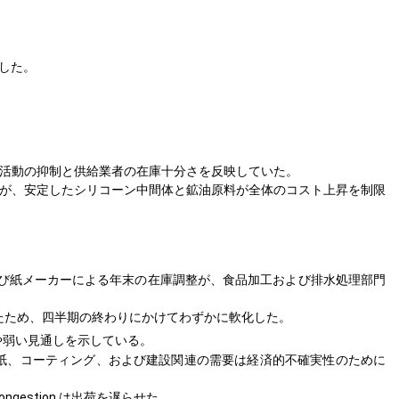
。
した。
業活動の抑制と供給業者の在庫十分さを反映していた。
が、安定したシリコーン中間体と鉱油原料が全体のコスト上昇を制限
よび紙メーカーによる年末の在庫調整が、食品加工および排水処理部門
たため、四半期の終わりにかけてわずかに軟化した。
や弱い見通しを示している。
紙、コーティング、および建設関連の需要は経済的不確実性のために
gestion は出荷を遅らせた。