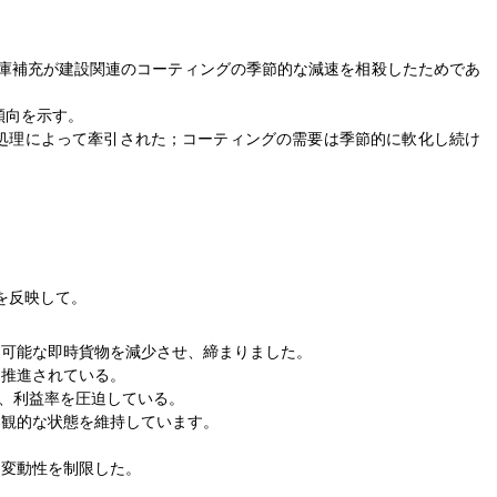
在庫補充が建設関連のコーティングの季節的な減速を相殺したためであ
傾向を示す。
処理によって牽引された；コーティングの需要は季節的に軟化し続け
を反映して。
用可能な即時貨物を減少させ、締まりました。
て推進されている。
り、利益率を圧迫している。
楽観的な状態を維持しています。
、変動性を制限した。