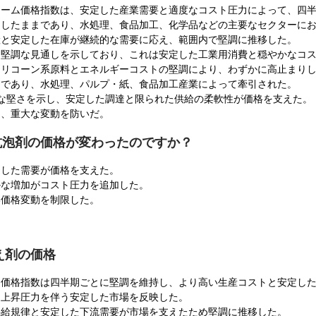
ォーム価格指数は、安定した産業需要と適度なコスト圧力によって、四
定したままであり、水処理、食品加工、化学品などの主要なセクターに
産と安定した在庫が継続的な需要に応え、範囲内で堅調に推移した。
ま堅調な見通しを示しており、これは安定した工業用消費と穏やかなコ
シリコーン系原料とエネルギーコストの堅調により、わずかに高止まり
まであり、水処理、パルプ・紙、食品加工産業によって牽引された。
な堅さを示し、安定した調達と限られた供給の柔軟性が価格を支えた。
け、重大な変動を防いだ。
で抗泡剤の価格が変わったのですか？
定した需要が価格を支えた。
かな増加がコスト圧力を追加した。
い価格変動を制限した。
え剤の価格
ム価格指数は四半期ごとに堅調を維持し、より高い生産コストと安定し
な上昇圧力を伴う安定した市場を反映した。
供給規律と安定した下流需要が市場を支えたため堅調に推移した。