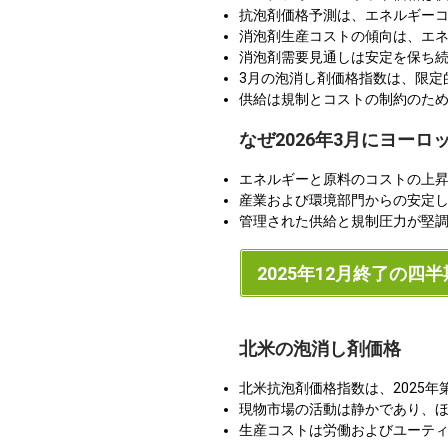
抗泡剤価格予測は、エネルギー
消泡剤生産コストの傾向は、エ
消泡剤需要見通しは安定を保ち
3月の泡消し剤価格指数は、限定
供給は規制とコストの制約のた
なぜ2026年3月にヨー
エネルギーと原料のコストの上
産業および環境部門からの安定
管理された供給と規制圧力が堅
2025年12月終了の四半
北米の泡消し剤価格
北米抗泡剤価格指数は、2025
現物市場の活動は静かであり、
生産コストは労働およびユーテ