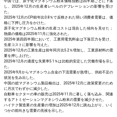
中国では、原子化マグネシウム粉末価格指数は四半期ごとに下落
し、2025年12月の生産者レベルのデフレーションの影響を受け
た。
2025年12月のCPI前年比0.8％で反映された弱い消費者需要は、価
格に下押し圧力をかけた。
原子化マグネシウム粉末の生産コストは混合した傾向を見せた；
熱煤の価格は2025年11月に強化された。
2025年第四四半期において、工業用電気料金は下落圧力を受け、
生産コストに影響を与えた。
2025年12月の工業生産は前年同月比5.2％増加し、工業原材料の需
要を押し上げた。
2025年12月の適度な失業率5.1％は比較的安定した労働市場を示し
た。
2025年9月からマグネシウム合金の下流需要が急増し、供給不足の
状況を生み出した。
中国の総マグネシウム製品輸出は、2025年12月に政策変更のため
に月次でわずかに減少した。
自動車セクターの車の販売は2025年11月に著しく落ち込み、関連
するアトミゼーションマグネシウム粉末の需要を減少させた。
ハイテク製造業の生産量の増加は2025年12月に跳ね上がり、いく
つかの前向きな需要の兆候を示した。