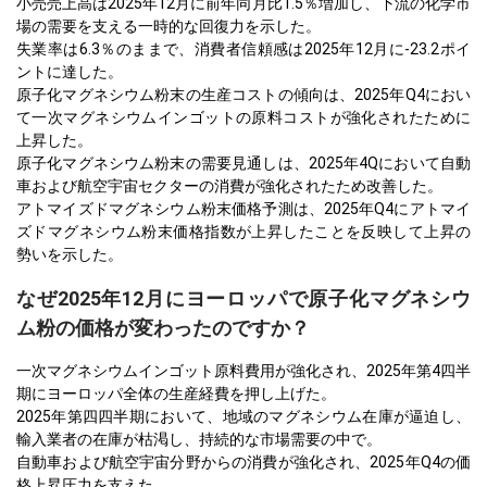
小売売上高は2025年12月に前年同月比1.5％増加し、下流の化学市
場の需要を支える一時的な回復力を示した。
失業率は6.3％のままで、消費者信頼感は2025年12月に-23.2ポイ
ントに達した。
原子化マグネシウム粉末の生産コストの傾向は、2025年Q4におい
て一次マグネシウムインゴットの原料コストが強化されたために
上昇した。
原子化マグネシウム粉末の需要見通しは、2025年4Qにおいて自動
車および航空宇宙セクターの消費が強化されたため改善した。
アトマイズドマグネシウム粉末価格予測は、2025年Q4にアトマイ
ズドマグネシウム粉末価格指数が上昇したことを反映して上昇の
勢いを示した。
なぜ2025年12月にヨーロッパで原子化マグネシウ
ム粉の価格が変わったのですか？
一次マグネシウムインゴット原料費用が強化され、2025年第4四半
期にヨーロッパ全体の生産経費を押し上げた。
2025年第四四半期において、地域のマグネシウム在庫が逼迫し、
輸入業者の在庫が枯渇し、持続的な市場需要の中で。
自動車および航空宇宙分野からの消費が強化され、2025年Q4の価
格上昇圧力を支えた。