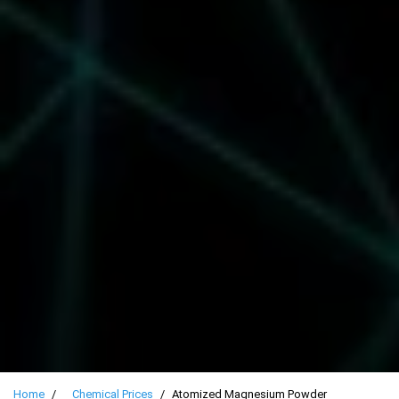
Home
Chemical Prices
Atomized Magnesium Powder