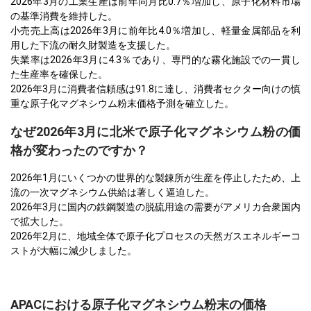
2026年3月の工業生産は前年同月比0.7％増加し、原子化材料市場
の基準消費を維持した。
小売売上高は2026年3月に前年比4.0％増加し、軽量金属部品を利
用した下流の耐久財製造を支援した。
失業率は2026年3月に4.3％であり、専門的な霧化施設での一貫し
た生産率を確保した。
2026年3月に消費者信頼感は91.8に達し、消費者セクター向けの慎
重な原子化マグネシウム粉末価格予測を確立した。
なぜ2026年3月に北米で原子化マグネシウム粉の価
格が変わったのですか？
2026年1月にいくつかの世界的な製錬所が生産を停止したため、上
流の一次マグネシウム供給は著しく逼迫した。
2026年3月に国内の鉄鋼製造の脱硫用途の需要がアメリカ合衆国内
で拡大した。
2026年2月に、地域全体で原子化プロセスの天然ガスエネルギーコ
ストが大幅に減少しました。
APACにおける原子化マグネシウム粉末の価格