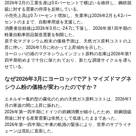
2026年2月の工業生産は0.0パーセントで横ばいを維持し、鋼鉄脱
硫に対する需要の停滞を反映している。
小売売上高は0.7パーセント増加し、失業率は2026年2月も4.2パー
セントのままで、自動車用途を支援した。
消費者信頼感は2026年3月に-24.7に下落し、2026年第1四半期の
軽量自動車部品製造需要を制限した。
原子化マグネシウム粉末の価格予測は、天然ガス原料コストの上
昇に伴い、2026年1月に向かって上昇傾向を示した。
ヨーロッパの港のマグネシウムインゴット原料の在庫は2026年第1
四半期初めまで十分に保たれており、新たな調達サイクルを遅ら
せている。
なぜ2026年3月にヨーロッパでアトマイズドマグネ
シウム粉の価格が変わったのですか？
エネルギー集約型の霧化のための天然ガス原料コストは、2026年1
月の寒波の間に上昇に振れた。
2026年第一四半期にドイツの鉄鋼消費が縮小したため、鉄鋼脱硫
用途に対する産業需要は依然として低迷したままであった。
2026年第一四半期に中東の航路の緊張により、世界のサプライチ
ェーンは混乱に直面した。