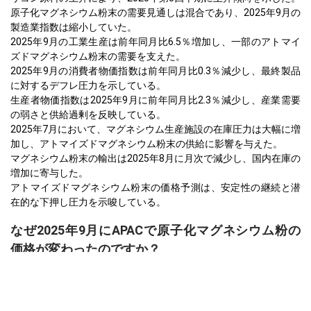
原子化マグネシウム粉末の需要見通しは混合であり、2025年9月の
製造業指数は縮小していた。
2025年9月の工業生産は前年同月比6.5％増加し、一部のアトマイ
ズドマグネシウム粉末の需要を支えた。
2025年9月の消費者物価指数は前年同月比0.3％減少し、最終製品
に対するデフレ圧力を示している。
生産者物価指数は2025年9月に前年同月比2.3％減少し、産業需要
の弱さと供給過剰を反映している。
2025年7月において、マグネシウム生産施設の在庫圧力は大幅に増
加し、アトマイズドマグネシウム粉末の供給に影響を与えた。
マグネシウム粉末の輸出は2025年8月に月次で減少し、国内在庫の
増加に寄与した。
アトマイズドマグネシウム粉末の価格予測は、安定性の継続と潜
在的な下押し圧力を示唆している。
なぜ2025年9月にAPACで原子化マグネシウム粉の
価格が変わったのですか？
弱い産業需要により、2025年9月のPPIは2.3％下落し、原子化マグ
ネシウム粉末の価格に圧力をかけた。
2025年7月のマグネシウム施設における在庫増加が価格の下方修正