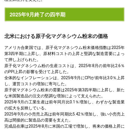
2025年9月終了の四半期
北米における原子化マグネシウム粉末の価格
アメリカ合衆国では、原子化マグネシウム粉末価格指数は2025年
第3四半期に上昇し、原材料コストの上昇と堅調な製造需要によっ
て押し上げられた。
原子化マグネシウム粉の生産コストは、2025年8月の前年比2.6％
のPPI上昇の影響を受けて上昇した。
全体的なインフレーションは、2025年9月にCPIが前年比3.0％上昇
し、運営コストの増加に寄与した。
原子状マグネシウム粉末の需要は2025年第3四半期に上昇し、新た
な米国製造品の注文の堅調な増加によって支えられた。
2025年9月の工業生産は前年同月比0.1％増加し、わずかな製造業
の拡大を反映している。
2025年9月の小売売上高は前年同期比5.42％増加し、強い小売売上
高は間接的に製造品の需要を支えた。
完成品在庫は2025年8月に米国の工場で増加し、将来の価格上昇に