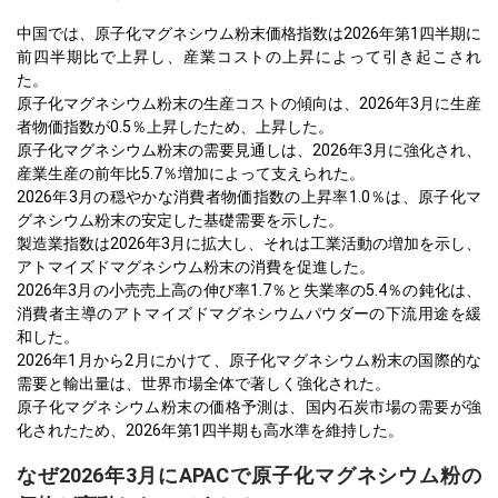
中国では、原子化マグネシウム粉末価格指数は2026年第1四半期に
前四半期比で上昇し、産業コストの上昇によって引き起こされ
た。
原子化マグネシウム粉末の生産コストの傾向は、2026年3月に生産
者物価指数が0.5％上昇したため、上昇した。
原子化マグネシウム粉末の需要見通しは、2026年3月に強化され、
産業生産の前年比5.7％増加によって支えられた。
2026年3月の穏やかな消費者物価指数の上昇率1.0％は、原子化マ
グネシウム粉末の安定した基礎需要を示した。
製造業指数は2026年3月に拡大し、それは工業活動の増加を示し、
アトマイズドマグネシウム粉末の消費を促進した。
2026年3月の小売売上高の伸び率1.7％と失業率の5.4％の鈍化は、
消費者主導のアトマイズドマグネシウムパウダーの下流用途を緩
和した。
2026年1月から2月にかけて、原子化マグネシウム粉末の国際的な
需要と輸出量は、世界市場全体で著しく強化された。
原子化マグネシウム粉末の価格予測は、国内石炭市場の需要が強
化されたため、2026年第1四半期も高水準を維持した。
なぜ2026年3月にAPACで原子化マグネシウム粉の