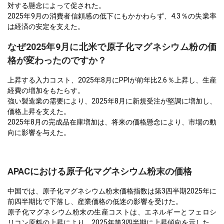
対する懸念によって促された。
2025年9月の消費者信頼感の低下にもかかわらず、4.3％の失業率
は経済の安定を支えた。
なぜ2025年9月に北米で原子化マグネシウム粉の価
格が変わったのですか？
上昇する入力コスト、2025年8月にPPIが前年比2.6％上昇し、生産
経費の増加をもたらす。
強い製造業の需要により、2025年8月に新規受注が堅調に増加し、
価格上昇を支えた。
2025年8月の完成品在庫増加は、将来の価格懸念により、市場の動
向に影響を与えた。
APACにおける原子化マグネシウム粉末の価格
中国では、原子化マグネシウム粉末価格指数は第3四半期2025年に
前四半期比で下落し、産業価格の低迷の影響を受けた。
原子化マグネシウム粉末の生産コストは、エネルギーとフェロシ
リコン原料の上昇により、2025年第3四半期に上昇傾向を示した。