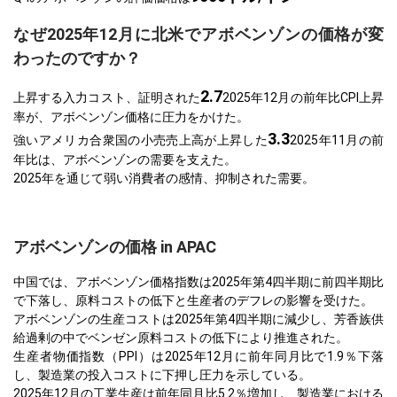
なぜ2025年12月に北米でアボベンゾンの価格が変
わったのですか？
2.7
上昇する入力コスト、証明された
2025年12月の前年比CPI上昇
率が、アボベンゾン価格に圧力をかけた。
3.3
強いアメリカ合衆国の小売売上高が上昇した
2025年11月の前
年比は、アボベンゾンの需要を支えた。
2025年を通じて弱い消費者の感情、抑制された需要。
アボベンゾンの価格 in APAC
中国では、アボベンゾン価格指数は2025年第4四半期に前四半期比
で下落し、原料コストの低下と生産者のデフレの影響を受けた。
アボベンゾンの生産コストは2025年第4四半期に減少し、芳香族供
給過剰の中でベンゼン原料コストの低下により推進された。
生産者物価指数（PPI）は2025年12月に前年同月比で1.9％下落
し、製造業の投入コストに下押し圧力を示している。
2025年12月の工業生産は前年同月比5.2％増加し、製造業における