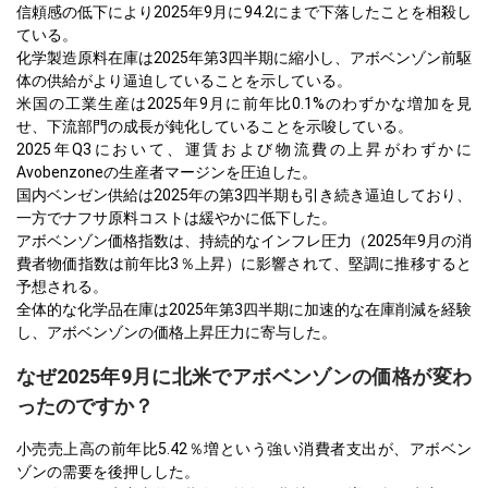
信頼感の低下により2025年9月に94.2にまで下落したことを相殺し
ている。
化学製造原料在庫は2025年第3四半期に縮小し、アボベンゾン前駆
体の供給がより逼迫していることを示している。
米国の工業生産は2025年9月に前年比0.1%のわずかな増加を見
せ、下流部門の成長が鈍化していることを示唆している。
2025年Q3において、運賃および物流費の上昇がわずかに
Avobenzoneの生産者マージンを圧迫した。
国内ベンゼン供給は2025年の第3四半期も引き続き逼迫しており、
一方でナフサ原料コストは緩やかに低下した。
アボベンゾン価格指数は、持続的なインフレ圧力（2025年9月の消
費者物価指数は前年比3％上昇）に影響されて、堅調に推移すると
予想される。
全体的な化学品在庫は2025年第3四半期に加速的な在庫削減を経験
し、アボベンゾンの価格上昇圧力に寄与した。
なぜ2025年9月に北米でアボベンゾンの価格が変わ
ったのですか？
小売売上高の前年比5.42％増という強い消費者支出が、アボベン
ゾンの需要を後押しした。