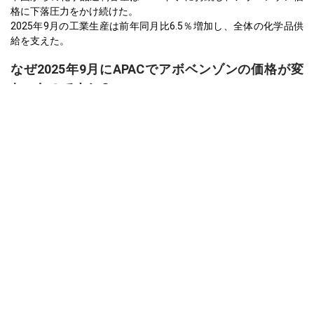
格に下落圧力をかけ続けた。
2025年9月の工業生産は前年同月比6.5％増加し、全体の化学品供
給を支えた。
なぜ2025年9月にAPACでアボベンゾンの価格が変
わったのですか？
生産者物価指数は2025年9月に前年同月比2.3％減少し、生産コス
トを削減した。
2025年9月の消費者信頼感指数は89.6であり、悲観的な見方を示
し、需要を抑制した。
製造業指数は2025年9月に縮小しており、産業の減速を反映してい
る。
ヨーロッパにおけるアボベンゾンの価格
ドイツでは、アボベンゾン価格指数は2025年第3四半期に安定また
はわずかに下落し、全体的な化学品需要の減少により推進され
た。
アボベンゾンの価格予測は、2025年Q3において、抑制された消費
者のセンチメントと縮小する製造活動により、引き続き圧力がか