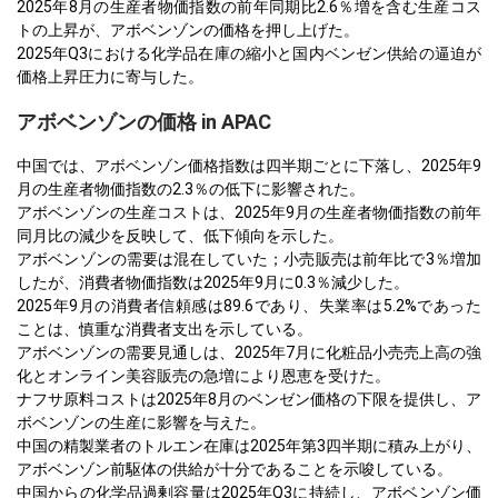
2025年8月の生産者物価指数の前年同期比2.6％増を含む生産コス
トの上昇が、アボベンゾンの価格を押し上げた。
2025年Q3における化学品在庫の縮小と国内ベンゼン供給の逼迫が
価格上昇圧力に寄与した。
アボベンゾンの価格 in APAC
中国では、アボベンゾン価格指数は四半期ごとに下落し、2025年9
月の生産者物価指数の2.3％の低下に影響された。
アボベンゾンの生産コストは、2025年9月の生産者物価指数の前年
同月比の減少を反映して、低下傾向を示した。
アボベンゾンの需要は混在していた；小売販売は前年比で3％増加
したが、消費者物価指数は2025年9月に0.3％減少した。
2025年9月の消費者信頼感は89.6であり、失業率は5.2%であった
ことは、慎重な消費者支出を示している。
アボベンゾンの需要見通しは、2025年7月に化粧品小売売上高の強
化とオンライン美容販売の急増により恩恵を受けた。
ナフサ原料コストは2025年8月のベンゼン価格の下限を提供し、ア
ボベンゾンの生産に影響を与えた。
中国の精製業者のトルエン在庫は2025年第3四半期に積み上がり、
アボベンゾン前駆体の供給が十分であることを示唆している。
中国からの化学品過剰容量は2025年Q3に持続し、アボベンゾン価