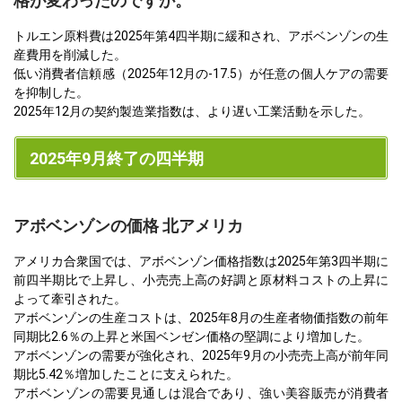
格が変わったのですか。
トルエン原料費は2025年第4四半期に緩和され、アボベンゾンの生
産費用を削減した。
低い消費者信頼感（2025年12月の-17.5）が任意の個人ケアの需要
を抑制した。
2025年12月の契約製造業指数は、より遅い工業活動を示した。
2025年9月終了の四半期
アボベンゾンの価格 北アメリカ
アメリカ合衆国では、アボベンゾン価格指数は2025年第3四半期に
前四半期比で上昇し、小売売上高の好調と原材料コストの上昇に
よって牽引された。
アボベンゾンの生産コストは、2025年8月の生産者物価指数の前年
同期比2.6％の上昇と米国ベンゼン価格の堅調により増加した。
アボベンゾンの需要が強化され、2025年9月の小売売上高が前年同
期比5.42％増加したことに支えられた。
アボベンゾンの需要見通しは混合であり、強い美容販売が消費者