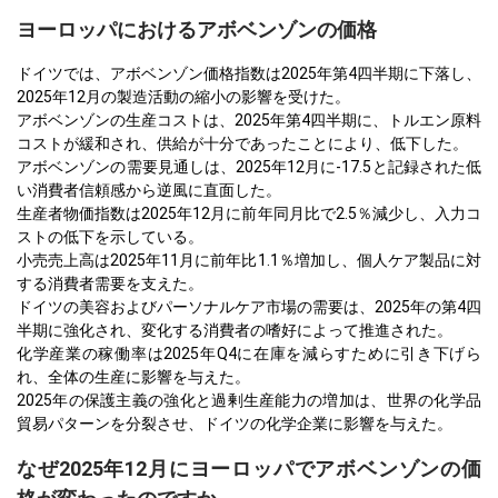
ヨーロッパにおけるアボベンゾンの価格
ドイツでは、アボベンゾン価格指数は2025年第4四半期に下落し、
2025年12月の製造活動の縮小の影響を受けた。
アボベンゾンの生産コストは、2025年第4四半期に、トルエン原料
コストが緩和され、供給が十分であったことにより、低下した。
アボベンゾンの需要見通しは、2025年12月に-17.5と記録された低
い消費者信頼感から逆風に直面した。
生産者物価指数は2025年12月に前年同月比で2.5％減少し、入力コ
ストの低下を示している。
小売売上高は2025年11月に前年比1.1％増加し、個人ケア製品に対
する消費者需要を支えた。
ドイツの美容およびパーソナルケア市場の需要は、2025年の第4四
半期に強化され、変化する消費者の嗜好によって推進された。
化学産業の稼働率は2025年Q4に在庫を減らすために引き下げら
れ、全体の生産に影響を与えた。
2025年の保護主義の強化と過剰生産能力の増加は、世界の化学品
貿易パターンを分裂させ、ドイツの化学企業に影響を与えた。
なぜ2025年12月にヨーロッパでアボベンゾンの価