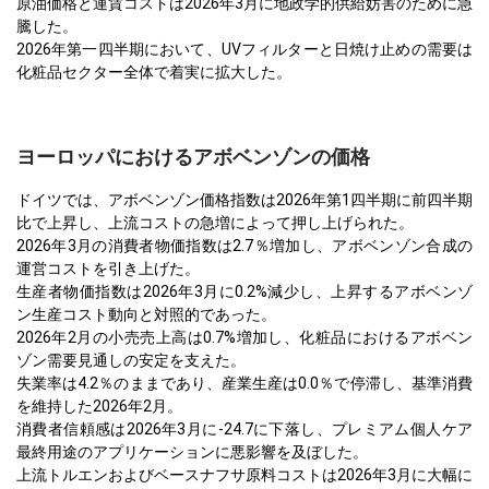
原油価格と運賃コストは2026年3月に地政学的供給妨害のために急
騰した。
2026年第一四半期において、UVフィルターと日焼け止めの需要は
化粧品セクター全体で着実に拡大した。
ヨーロッパにおけるアボベンゾンの価格
ドイツでは、アボベンゾン価格指数は2026年第1四半期に前四半期
比で上昇し、上流コストの急増によって押し上げられた。
2026年3月の消費者物価指数は2.7％増加し、アボベンゾン合成の
運営コストを引き上げた。
生産者物価指数は2026年3月に0.2%減少し、上昇するアボベンゾ
ン生産コスト動向と対照的であった。
2026年2月の小売売上高は0.7%増加し、化粧品におけるアボベン
ゾン需要見通しの安定を支えた。
失業率は4.2％のままであり、産業生産は0.0％で停滞し、基準消費
を維持した2026年2月。
消費者信頼感は2026年3月に-24.7に下落し、プレミアム個人ケア
最終用途のアプリケーションに悪影響を及ぼした。
上流トルエンおよびベースナフサ原料コストは2026年3月に大幅に