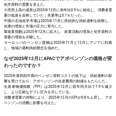
化学原料の需要を支えた。
小売売上高の成長は2025年12月に前年比0.9％に鈍化し、消費者需
要の低迷を反映していた；失業率は5.1％だった。
中国の石油化学市場は2025年11月に持続的な供給過剰を経験し、
在庫の増加と市場の圧力に寄与した。
製造業指数は2025年12月に拡大し、産業活動の増加と化学原料の
需要の増加を示唆した。
ヨーロッパのベンゼン貨物は2025年11月と12月にアジアに到着
し、地域の過剰供給懸念を強めた。
なぜ2025年12月にAPACでアボベンゾンの価格が変
わったのですか？
2025年第四四半期のベンゼン原料コストの低下は、供給過剰の影
響を受けており、アボベンゾンの生産費用の削減をもたらした。
生産者物価指数（PPI）は2025年12月に前年同月比で1.9％減少
し、より広範なデフレ圧力を示している。
消費者需要の抑制により、2025年12月のCPIが0.8％上昇し、アボ
ベンゾンの消費に影響を与えた。