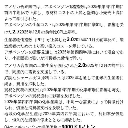
アメリカ合衆国では、アボベンゾン価格指数は2025年第4四半期に
前四半期比で上昇し、原材料コストの上昇と堅調な小売売上高に
よって牽引された。
アボベンゾンの生産コストは2025年第4四半期に増加し、影響を受
2.7
けた
2025年12月の前年比CPI上昇率。
3.0
生産者物価指数（PPI）が上昇した
2025年11月の前年比％、製
造業者のためのより高い投入コストを示している。
アボベンゾンの需要見通しは2025年第四四半期において混合であ
り、小売販売は強いが消費者の感情は弱い。
2.0
アメリカ合衆国の工業生産が強化された
2025年12月の前年比
で、間接的に需要を支援している。
好調なシェールガス原料コストは2025年を通じて北米の生産者に
続き、費用を抑制した。
貿易と関税の変動性は2025年第4四半期の化学市場に影響を与え、
アボベンゾンの貿易流れに影響を及ぼした。
2025年第四四半期の化学産業は、不均一な需要によって特徴付け
られ、慎重な消費者支出を反映していた。
地域の化学品生産は2025年第四四半期において、利用率が低迷
し、恒久的な資産の停止とともに経験した。
9000ドル/トン
Q4のアボベンゾンの評価価格は