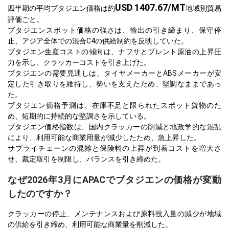
USD 1407.67/MT
四半期の平均ブタジエン価格は約
地域別貿易
評価ごと。
ブタジエンスポット価格の強さは、輸出の引き締まり、保守停
止、アジア全体での混合C4の供給制約を反映していた。
ブタジエン生産コストの傾向は、ナフサとブレント原油の上昇圧
力を示し、クラッカーコストを引き上げた。
ブタジエンの需要見通しは、タイヤメーカーとABSメーカーが安
定した引き取りを維持し、勢いを支えたため、堅調なままであっ
た。
ブタジエン価格予測は、在庫不足と限られたスポット貨物のた
め、短期的に持続的な堅調さを示している。
ブタジエン価格指数は、国内クラッカーの削減と地政学的な混乱
により、利用可能な商業用量が減少したため、急上昇した。
サプライチェーンの混雑と保険料の上昇が到着コストを増大さ
せ、裁定取引を制限し、バランスを引き締めた。
なぜ2026年3月にAPACでブタジエンの価格が変動
したのですか？
クラッカーの停止、メンテナンスおよび原料投入量の減少が地域
の供給を引き締め、利用可能な商業量を削減した。