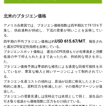
北米のブタジエン価格
アメリカ合衆国では、ブタジエン価格指数は四半期比で19.13％下
落し、供給過剰が持続し、下流の需要が弱いことを反映してい
る。
USD 615.67/MT
四半期の平均ブタジエン価格は約
、報告され
た週次CFR安定性指標を反映している。
ブタジエンスポット価格は、週次のCFR見積もりが在庫過多と消費
低迷の中で抑えられたままであったため、持続的な弱さを示し
た。
ブタジエン価格予測は季節的な補充による適度な回復可能性を示
しているが、豊富な輸入と鈍いマージンによって制約されてい
る。
ブタジエン生産コストの傾向は、原油が以前に軟化したときに一
時的に改善し、原料圧力を軽減したが、その後再びマージンが逼
迫した。
ブタジエンの需要見通しは現時点では依然として弱く、派生品の
引き取り低迷から価格指数に圧力をかけ続けている。