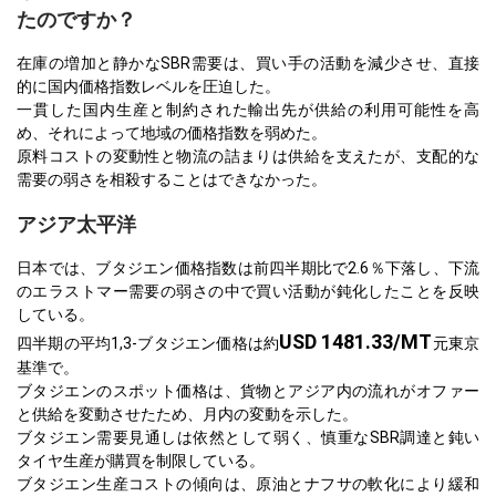
たのですか？
在庫の増加と静かなSBR需要は、買い手の活動を減少させ、直接
的に国内価格指数レベルを圧迫した。
一貫した国内生産と制約された輸出先が供給の利用可能性を高
め、それによって地域の価格指数を弱めた。
原料コストの変動性と物流の詰まりは供給を支えたが、支配的な
需要の弱さを相殺することはできなかった。
アジア太平洋
日本では、ブタジエン価格指数は前四半期比で2.6％下落し、下流
のエラストマー需要の弱さの中で買い活動が鈍化したことを反映
している。
USD 1481.33/MT
四半期の平均1,3-ブタジエン価格は約
元東京
基準で。
ブタジエンのスポット価格は、貨物とアジア内の流れがオファー
と供給を変動させたため、月内の変動を示した。
ブタジエン需要見通しは依然として弱く、慎重なSBR調達と鈍い
タイヤ生産が購買を制限している。
ブタジエン生産コストの傾向は、原油とナフサの軟化により緩和