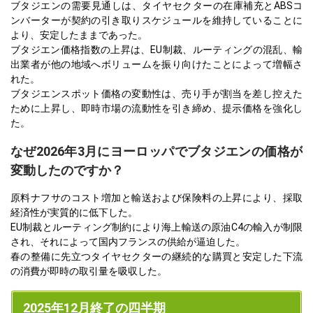
ブタジエンの需要見通しは、タイヤセクターの在庫補充とABSコ
ンバーターが契約の引き取りスケジュールを維持していることに
より、安定したままであった。
ブタジエン価格指数の上昇は、EU制裁、ルーティングの混乱、輸
出業者が他の地域へボリュームを振り向けたことによって増幅さ
れた。
ブタジエンスポット価格の変動性は、売り手が割当を差し控えた
ために上昇し、即時市場の流動性を引き締め、提示価格を強化し
た。
なぜ2026年3月にヨーロッパでブタジエンの価格が
変動したのですか？
原料ナフサのコスト増加と輸送および保険料の上昇により、採取
経済性が実質的に低下した。
EU制裁とルーティング制約により海上輸送の原油C4の輸入が制限
され、それによって国内フランスの供給が逼迫した。
春の整備に先立つタイヤセクターの継続的な購買と安定した下流
の消費が即時の取引量を吸収した。
2025年12月終了の四半期