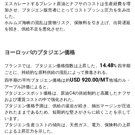
エスカレートするブレント原油とナフサのコストは生産経費を増
加させ、ブタジエン販売者にとってコストプッシュ圧力を生み出
した。
ホルムズ海峡の混乱は貨物リスク、保険料を引き上げ、出荷遅延
を招き、供給不足を悪化させた。
ヨーロッパのブタジエン価格
14.48
フランスでは、ブタジエン価格指数は上昇した。
% 四半期
ごとに、持続的な原料供給の混乱によって推進される。
USD 920.00/MT
四半期の平均ブタジエン価格は約
地域のル・
アーブル評価によると。
ブタジエンスポット価格は、原油C4の供給制約と高騰したナフサ
および運賃コストの中で強化された。
ブタジエン価格予測は、供給の逼迫が続き、抽出マージンが圧迫
されたままであるため、短期的な堅さがさらに続くことを示して
います。
ブタジエン生産コストの傾向は、天然ガス、電力、保険料の上昇
による上昇圧力を示した。