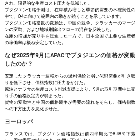
され、限界的な生産コスト圧力を低減した。
ブタジエン価格予測は、在庫積み増しと季節的需要の不確実性の
中で、Q4に向けて範囲内の動きが続くことを示しています。
ブタジエン価格指数の変動は、中国の競争、クラッカーのマージ
ンの変動、および地域別輸出フローの混在を反映した。
在庫の増加が売り手を圧迫した一方で、日本全国で主要な生産者
の稼働率は概ね安定していた。
なぜ2025年9月にAPACでブタジエンの価格が変動
したのか？
安定したクラッカー運転からの過剰供給と弱いNBR需要が引き取
りを低下させ、価格指数に圧力をかけた。
原油とナフサの生産コスト削減支援により、9月の取引期間中に売
り手の価格設定力が弱まった。
貨物の変動性と中国の価格競争が需要の流れをそらし、価格指数
への下方圧力を悪化させた。
ヨーロッパ
フランスでは、ブタジエン価格指数は前四半期比で8.48％下落