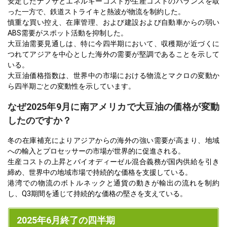
安定したナフサとエネルギーコストが生産コストのバランスを取
った一方で、鉄道ストライキと熱波が物流を制約した。
慎重な買い控え、在庫管理、および建設および自動車からの弱い
ABS需要がスポット活動を抑制した。
大豆油需要見通しは、特に今四半期において、収穫期が近づくに
つれてアジアを中心とした海外の需要が堅調であることを示して
いる。
大豆油価格指数は、世界中の市場における物流とマクロの変動か
ら四半期ごとの変動性を示しています。
なぜ2025年9月に南アメリカで大豆油の価格が変動
したのですか？
冬の在庫補充によりアジアからの海外の強い需要が高まり、地域
への輸入とプロセッサーの市場が世界的に促進される。
生産コストの上昇とバイオディーゼル混合義務が国内供給を引き
締め、世界中の地域市場で持続的な価格を支援している。
港湾での物流のボトルネックと通貨の動きが輸出の流れを制約
し、Q3期間を通じて持続的な価格の堅さを支えている。
2025年6月終了の四半期