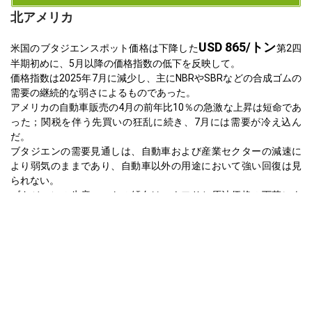
北アメリカ
USD 865/トン
米国のブタジエンスポット価格は下降した
第2四
半期初めに、5月以降の価格指数の低下を反映して。
価格指数は2025年7月に減少し、主にNBRやSBRなどの合成ゴムの
需要の継続的な弱さによるものであった。
アメリカの自動車販売の4月の前年比10％の急激な上昇は短命であ
った；関税を伴う先買いの狂乱に続き、7月には需要が冷え込ん
だ。
ブタジエンの需要見通しは、自動車および産業セクターの減速に
より弱気のままであり、自動車以外の用途において強い回復は見
られない。
ブタジエンの生産コストの傾向は、ナフサと原油価格の下落によ
りマイナスに転じ、コストの支援はほとんどなかった。
安定した稼働率とバランスの取れた在庫にもかかわらず、PBRお
よびabsからの下流の引きが弱く、上昇の勢いが抑えられた。
進行中の米中関税不確実性は引き続き貿易のセンチメントに重く
のしかかり、調達戦略を慎重に保たせている。
ブタジエンの価格予測は、原料コストが上昇するか、需要が大幅
に回復しない限り、価格は横ばいまたはやや弱気のままである可
能性が高いことを示唆している。