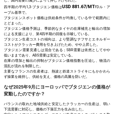
し、国内需要の減少によって押し下げられた。
USD 881.67/MT
四半期の平均1,3-ブタジエン価格は
FDル・ア
ーブル基準で。
ブタジエンスポット価格は供給条件が均衡している中で範囲内に
とどまった。
ブタジエン価格予測は、季節的なタイヤの在庫補充と輸出の増加
による支援により、第4四半期の回復を示唆している。
ブタジエン生産コストの傾向は、より堅調なナフサとエネルギー
コストがクラッカー費用を引き上げたため、やや上昇した。
ブタジエン需要見通しは混合である；SBR需要は依然としてやや
低いままであり、ABS需要は安定している。
在庫の増加と輸出の抑制がブタジエン価格指数を圧迫し、物流の
混乱が流れを制限した。
主要なフランスの生産者は、熱波と鉄道ストライキにもかかわら
ず操業を維持し、供給を支え、価格の高騰を防いだ。
なぜ2025年9月にヨーロッパでブタジエンの価格が
変動したのですか？
バランスの取れた地域供給と安定したクラッカーの生産は、弱い
下流需要に対応し、価格の下落圧力を生み出した。