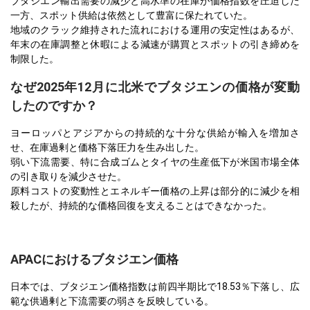
ブタジエン輸出需要の減少と高水準の在庫が価格指数を圧迫した
一方、スポット供給は依然として豊富に保たれていた。
地域のクラック維持された流れにおける運用の安定性はあるが、
年末の在庫調整と休暇による減速が購買とスポットの引き締めを
制限した。
なぜ2025年12月に北米でブタジエンの価格が変動
したのですか？
ヨーロッパとアジアからの持続的な十分な供給が輸入を増加さ
せ、在庫過剰と価格下落圧力を生み出した。
弱い下流需要、特に合成ゴムとタイヤの生産低下が米国市場全体
の引き取りを減少させた。
原料コストの変動性とエネルギー価格の上昇は部分的に減少を相
殺したが、持続的な価格回復を支えることはできなかった。
APACにおけるブタジエン価格
日本では、ブタジエン価格指数は前四半期比で18.53％下落し、広
範な供過剰と下流需要の弱さを反映している。