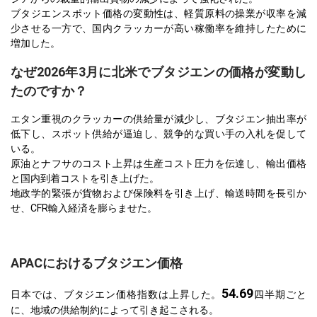
ブタジエンスポット価格の変動性は、軽質原料の操業が収率を減
少させる一方で、国内クラッカーが高い稼働率を維持したために
増加した。
なぜ2026年3月に北米でブタジエンの価格が変動し
たのですか？
エタン重視のクラッカーの供給量が減少し、ブタジエン抽出率が
低下し、スポット供給が逼迫し、競争的な買い手の入札を促して
いる。
原油とナフサのコスト上昇は生産コスト圧力を伝達し、輸出価格
と国内到着コストを引き上げた。
地政学的緊張が貨物および保険料を引き上げ、輸送時間を長引か
せ、CFR輸入経済を膨らませた。
APACにおけるブタジエン価格
54.69
日本では、ブタジエン価格指数は上昇した。
四半期ごと
に、地域の供給制約によって引き起こされる。