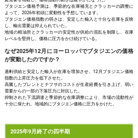
ブタジエン価格予測は、季節的な在庫補充とクラッカーの調整に
よって、2026年初頭に変動性を予想しています。
ブタジエン価格指数の弱さは、安定した輸入と十分な在庫を反映
し、輸出需要は抑えられていた。
地域の精油所とクラッカーの安定性が供給の混乱を制限し、在庫
レベルを堅持し、価格に圧力をかけ続けている。
なぜ2025年12月にヨーロッパでブタジエンの価格
が変動したのですか？
過剰供給と安定した輸入が在庫を増加させ、12月ブタジエン価格
指数の上昇圧力を低下させた。
高騰したブレントとナフサのコストが生産経費を引き上げ、弱い
需要からの一部の下落圧力に対抗した。
抑制された下流調達と季節的な在庫調整により、市場の流動性が
十分に保たれ、地域的にブタジエン価格に圧力をかけた。
2025年9月終了の四半期