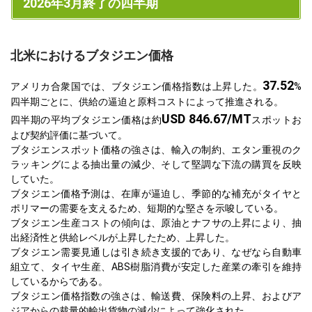
2026年3月終了の四半期
北米におけるブタジエン価格
37.52
アメリカ合衆国では、ブタジエン価格指数は上昇した。
%
四半期ごとに、供給の逼迫と原料コストによって推進される。
USD 846.67/MT
四半期の平均ブタジエン価格は約
スポットお
よび契約評価に基づいて。
ブタジエンスポット価格の強さは、輸入の制約、エタン重視のク
ラッキングによる抽出量の減少、そして堅調な下流の購買を反映
していた。
ブタジエン価格予測は、在庫が逼迫し、季節的な補充がタイヤと
ポリマーの需要を支えるため、短期的な堅さを示唆している。
ブタジエン生産コストの傾向は、原油とナフサの上昇により、抽
出経済性と供給レベルが上昇したため、上昇した。
ブタジエン需要見通しは引き続き支援的であり、なぜなら自動車
組立て、タイヤ生産、ABS樹脂消費が安定した産業の牽引を維持
しているからである。
ブタジエン価格指数の強さは、輸送費、保険料の上昇、およびア
ジアからの裁量的輸出貨物の減少によって強化された。