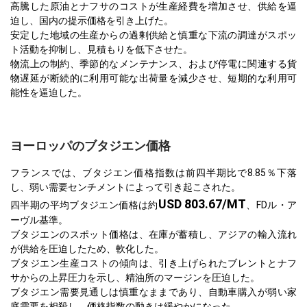
高騰した原油とナフサのコストが生産経費を増加させ、供給を逼
迫し、国内の提示価格を引き上げた。
安定した地域の生産からの過剰供給と慎重な下流の調達がスポッ
ト活動を抑制し、見積もりを低下させた。
物流上の制約、季節的なメンテナンス、および停電に関連する貨
物遅延が断続的に利用可能な出荷量を減少させ、短期的な利用可
能性を逼迫した。
ヨーロッパのブタジエン価格
フランスでは、ブタジエン価格指数は前四半期比で8.85％下落
し、弱い需要センチメントによって引き起こされた。
USD 803.67/MT
四半期の平均ブタジエン価格は約
、FDル・ア
ーヴル基準。
ブタジエンのスポット価格は、在庫が蓄積し、アジアの輸入流れ
が供給を圧迫したため、軟化した。
ブタジエン生産コストの傾向は、引き上げられたブレントとナフ
サからの上昇圧力を示し、精油所のマージンを圧迫した。
ブタジエン需要見通しは慎重なままであり、自動車購入が弱い家
庭需要を相殺し、価格指数の動きは緩やかになった。