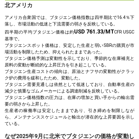
北アメリカ
アメリカ合衆国では、ブタジエン価格指数は四半期比で16.4％下
落し、市場活動の低迷と下流需要の弱さを反映している。
USD 761.33/MT
四半期の平均ブタジエン価格は約
CFR USGC
基準で。
ブタジエンスポット価格は、安定した生産と弱いSBRの購買が市
場活動を制限したため、抑えられたままであった。
ブタジエン価格予測は変動性を示しており、季節的な在庫補充と
原料の変動が断続的な上昇圧力を引き起こしている。
ブタジエン生産コストの傾向は、原油とナフサの変動性がクラッ
ク炉の費用を緩和したため、変動した。
ブタジエン需要見通しは依然として低迷しており、自動車生産の
減少と慎重なゴムメーカーによる調達削減を反映している。
ブタジエン価格指数の圧力は、在庫の増加と買い手からの輸出需
要の弱さから上昇した。
生産者の稼働率は安定したままであり、引き締めを制限しなが
ら、メンテナンススケジュールと輸出が潜在的な上昇要因を示し
ている。
なぜ2025年9月に北米でブタジエンの価格が変動し