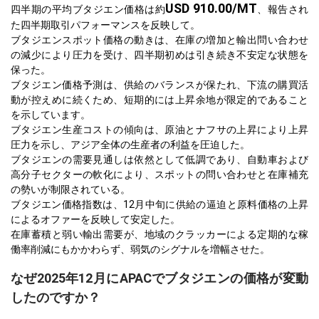
USD 910.00/MT
四半期の平均ブタジエン価格は約
、報告され
た四半期取引パフォーマンスを反映して。
ブタジエンスポット価格の動きは、在庫の増加と輸出問い合わせ
の減少により圧力を受け、四半期初めは引き続き不安定な状態を
保った。
ブタジエン価格予測は、供給のバランスが保たれ、下流の購買活
動が控えめに続くため、短期的には上昇余地が限定的であること
を示しています。
ブタジエン生産コストの傾向は、原油とナフサの上昇により上昇
圧力を示し、アジア全体の生産者の利益を圧迫した。
ブタジエンの需要見通しは依然として低調であり、自動車および
高分子セクターの軟化により、スポットの問い合わせと在庫補充
の勢いが制限されている。
ブタジエン価格指数は、12月中旬に供給の逼迫と原料価格の上昇
によるオファーを反映して安定した。
在庫蓄積と弱い輸出需要が、地域のクラッカーによる定期的な稼
働率削減にもかかわらず、弱気のシグナルを増幅させた。
なぜ2025年12月にAPACでブタジエンの価格が変動
したのですか？