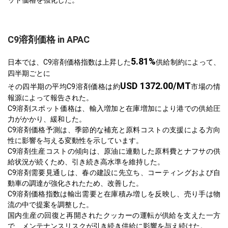
ット価格を強化した。
C9溶剤価格 in APAC
5.81%
日本では、C9溶剤価格指数は上昇した
供給制約によって、
四半期ごとに
USD 1372.00/MT
その四半期の平均C9溶剤価格は約
市場の情
報源によって報告された。
C9溶剤スポット価格は、輸入増加と在庫増加により港での供給圧
力がかかり、緩和した。
C9溶剤価格予測は、季節的な補充と原料コストの支援による方向
性に影響を与える変動性を示しています。
C9溶剤生産コストの傾向は、原油に連動した原料費とナフサの供
給状況が続くため、引き続き高水準を維持した。
C9溶剤需要見通しは、春の建設に先立ち、コーティングおよび自
動車の調達が強化されたため、改善した。
C9溶剤価格指数は輸出需要と在庫積み増しを反映し、売り手は物
流の中で提案を調整した。
国内生産の回復と再開されたクッカーの運転が供給を支えた一方
で、メンテナンスリスクが引き続き供給に影響を与え続けた。