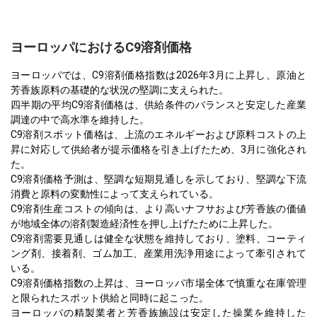
ヨーロッパにおけるC9溶剤価格
ヨーロッパでは、C9溶剤価格指数は2026年3月に上昇し、原油と
芳香族原料の基礎的な状況の堅調に支えられた。
四半期の平均C9溶剤価格は、供給条件のバランスと安定した産業
調達の中で高水準を維持した。
C9溶剤スポット価格は、上流のエネルギーおよび原料コストの上
昇に対応して供給者が提示価格を引き上げたため、3月に強化され
た。
C9溶剤価格予測は、堅調な短期見通しを示しており、堅調な下流
消費と原料の変動性によって支えられている。
C9溶剤生産コストの傾向は、より高いナフサおよび芳香族の価値
が地域全体の溶剤製造経済性を押し上げたために上昇した。
C9溶剤需要見通しは健全な状態を維持しており、塗料、コーティ
ング剤、接着剤、ゴム加工、産業用洗浄用途によって牽引されて
いる。
C9溶剤価格指数の上昇は、ヨーロッパ市場全体で慎重な在庫管理
と限られたスポット供給と同時に起こった。
ヨーロッパの精製業者と芳香族施設は安定した操業を維持した