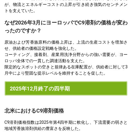
が、物流とエネルギーコストの上昇が引き続き強気のセンチメン
トを支えていた。
なぜ2026年3月にヨーロッパでC9溶剤の価格が変わ
ったのですか？
原油および芳香族原料の価格上昇は、上流の生産コストを増加さ
せ、供給者の価格設定戦略を強化した。
コーティング、接着剤、産業用洗浄分野からの強い需要が、ヨー
ロッパ全体での一貫した調達活動を支えた。
限定的なスポットの空きと規律ある在庫配置が、供給者に対して3
月中により堅固な提示レベルを維持することを促した。
2025年12月終了の四半期
北米におけるC9溶剤価格
C9溶剤価格指数は2025年第4四半期に軟化し、下流需要の弱さと
地域芳香族溶剤供給の豊富さを反映した。