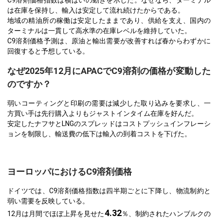
C9溶剤価格指数は横ばいの動きを示した。なぜなら、ターミナル
は在庫を保持し、輸入は安定して流れ続けたからである。
地域の精油所の稼働は安定したままであり、供給を支え、国内の
ターミナルは一貫して高水準の在庫レベルを維持していた。
C9溶剤価格予測は、原油と輸出需要が改善すれば春からわずかに
回復すると予想している。
なぜ2025年12月にAPACでC9溶剤の価格が変動した
のですか？
弱いコーティングと印刷の需要は減少した取り込みを要求し、一
方買い手は先行購入よりもジャストインタイム在庫を好んだ。
安定したナフサとLNGのスプレッドはコストプッシュインフレーシ
ョンを制限し、輸送費の低下は輸入の到着コストを下げた。
ヨーロッパにおけるC9溶剤価格
ドイツでは、C9溶剤価格指数は四半期ごとに下降し、物流制約と
弱い需要を反映している。
4.32
12月は月間でほぼ上昇を見せた
％、制約されたハンブルクの