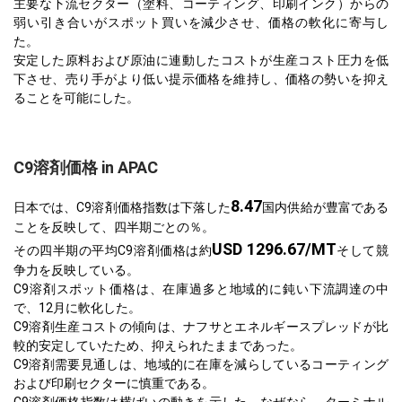
主要な下流セクター（塗料、コーティング、印刷インク）からの
弱い引き合いがスポット買いを減少させ、価格の軟化に寄与し
た。
安定した原料および原油に連動したコストが生産コスト圧力を低
下させ、売り手がより低い提示価格を維持し、価格の勢いを抑え
ることを可能にした。
C9溶剤価格 in APAC
8.47
日本では、C9溶剤価格指数は下落した
国内供給が豊富である
ことを反映して、四半期ごとの％。
USD 1296.67/MT
その四半期の平均C9溶剤価格は約
そして競
争力を反映している。
C9溶剤スポット価格は、在庫過多と地域的に鈍い下流調達の中
で、12月に軟化した。
C9溶剤生産コストの傾向は、ナフサとエネルギースプレッドが比
較的安定していたため、抑えられたままであった。
C9溶剤需要見通しは、地域的に在庫を減らしているコーティング
および印刷セクターに慎重である。