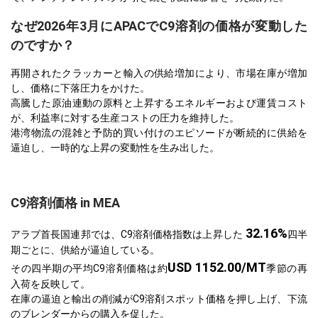
なぜ2026年3月にAPACでC9溶剤の価格が変動した
のですか？
再開されたクラッカーと輸入の供給増加により、市場在庫が増加
し、価格に下落圧力をかけた。
高騰した原油連動の原料と上昇するエネルギーおよび運賃コスト
が、利益率に対する生産コストの圧力を維持した。
港湾物流の混雑と予防的買い付けのエピソードが断続的に供給を
逼迫し、一時的な上昇の変動性を生み出した。
C9溶剤価格 in MEA
32.16%
アラブ首長国連邦では、C9溶剤価格指数は上昇した
四半
期ごとに、供給が逼迫している。
USD 1152.00/MT
その四半期の平均C9溶剤価格は約
季節の再
入荷を反映して。
在庫の逼迫と輸出の削減がC9溶剤スポット価格を押し上げ、下流
のブレンダーからの購入を促した。