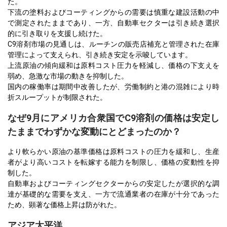
た。
下流の塗料およびコーティングからの需要は慎重な建設活動の中
で測定されたままであり、一方、自動車セクターは引き続き選択
的に引き取りを支援し続けた。
C9溶剤市場の見通しは、ルーチンの販売店補充と管理された在庫
管理によって支えられ、引き続き安定を示唆しています。
上流原油の傾向緩和は原料コスト圧力を軽減し、価格の下支えを
弱め、急激な市場の動きを抑制した。
国内の稼働率は期間中改善したが、労働制約と港の混雑により時
折スループットが制限された。
なぜ9月にアメリカ合衆国でC9溶剤の価格は安定し
たままでわずかな変動にとどまったのか？
より軟らかい原油の基準価格は原料コストの圧力を緩和し、生産
者がより高いコストを転嫁する能力を制限し、価格の変動性を抑
制した。
自動車およびコーティングセクターからの安定したが選択的な調
達が基礎的な需要を支え、一方で流通業者の在庫が十分であった
ため、顕著な価格上昇は防がれた。
アジア太平洋