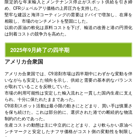
限定的な年末輸入とメンテナンス停止がスポット供給を引き締
め、CFRジェベルアリ価格の上昇圧力を支持した。
堅牢な建設と海洋コーティングの需要はドバイで増加し、在庫を
相殺し、市場のセンチメントを堅固にした。
以前の原油の軟化は原料コストを下げ、輸送の改善と港の円滑化
は到着コストの競争力を高めた。
2025年9月終了の四半期
アメリカ合衆国
アメリカ合衆国では、C9溶剤市場は四半期中にわずかな変動を伴
いながらも安定した傾向を示し、供給と需要の基本的なバランス
が取れていることを反映していた。
市場の利用可能性は安定した輸入流れと一貫した国内生産に支え
られ、十分に保たれたままであった。
C9溶剤スポット活動は最小限の動きにとどまり、買い手は慎重さ
を保ち続けた。これは部分的に、選択された港での断続的な物流
制約のためであった。
生産コストの動態は主に中立的にとどまり、より軟らかい原油ベ
ンチマークと安定したナフサ価格がコスト側の変動性を制限し