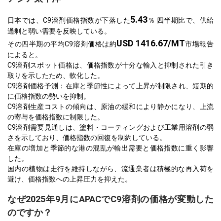
5.43
日本では、C9溶剤価格指数が下落した
％ 四半期比で、供給
過剰と弱い需要を反映している。
USD 1416.67/MT
その四半期の平均C9溶剤価格は約
市場報告
によると。
C9溶剤スポット価格は、価格指数が十分な輸入と抑制された引き
取りを示したため、軟化した。
C9溶剤価格予測：在庫と季節性によって上昇が制限され、短期的
に価格指数の勢いを抑制。
C9溶剤生産コストの傾向は、原油の緩和により静かになり、上流
の寄与を価格指数に制限した。
C9溶剤需要見通しは、塗料・コーティングおよび工業用溶剤の弱
さを示しており、価格指数の回復を制約している。
在庫の増加と季節的な港の混乱が輸出需要と価格指数に重く影響
した。
国内の植物は走行を維持しながら、流通業者は積極的な再入荷を
避け、価格指数への上昇圧力を抑えた。
なぜ2025年9月にAPACでC9溶剤の価格が変動した
のですか？