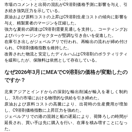
市場のコメントと出荷の混乱がC9溶剤価格予測に影響を与え、引
き続き強気圧力を示している。
原油および原料コストの上昇はC9溶剤生産コストの傾向に影響を
与え、精製業者のマージンを圧縮した。
強力な夏前の調達はC9溶剤需要見通しを支持し、コーティングお
よびパッケージングセクターが堅調な引き合いを促進した。
在庫引き出しがジェベルアリで行われ、再輸出の流れが締め付け
られ、C9溶剤価格指数を維持した。
改善された物流と安定したディルハムはC9溶剤のボラティリティ
を緩和したが、保険料は依然として存在している。
なぜ2026年3月にMEAでC9溶剤の価格が変動したの
ですか？
北東アジアとインドからの深刻な輸出削減が輸入を著しく制約
し、3月の市場における物理的な供給を引き締めた。
原油および原料コストの高騰により、出荷時の生産費用が増加
し、C9溶剤価格指数に上昇圧力を強めた。
ジェベルアリでの港の混雑と船の遅延により、荷降ろしの時間が
延長され、買い手は先に購入を行い、在庫を積み増すことになっ
た。