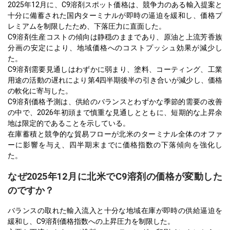
2025年12月に、C9溶剤スポット価格は、競争力のある輸入提案と
十分に備蓄された国内ターミナルが即時の逼迫を緩和し、価格プ
レミアムを制限したため、下落圧力に直面した。
C9溶剤生産コストの傾向は静穏のままであり、原油と上流芳香族
分画の安定により、地域価格へのコストプッシュ効果が減少し
た。
C9溶剤需要見通しはわずかに弱まり、塗料、コーティング、工業
用途の活動の遅れにより第4四半期後半の引き合いが減少し、価格
の軟化に寄与した。
C9溶剤価格予測は、供給のバランスとわずかな季節的需要の改善
の中で、2026年初頭まで慎重な見通しとともに、短期的な上昇余
地は限定的であることを示している。
在庫蓄積と競争的な貿易フローが北米のターミナル全体のオファ
ーに影響を与え、四半期末までに価格指数の下落傾向を強化し
た。
なぜ2025年12月に北米でC9溶剤の価格が変動した
のですか？
バランスの取れた輸入流入と十分な地域在庫が即時の供給逼迫を
緩和し、C9溶剤価格指数への上昇圧力を制限した。