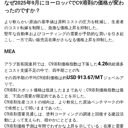
なぜ2025年9月にヨーロッパでC9溶剤の価格が変わ
ったのですか？
より軟らかい原油の基準値は原料コストの圧力を軽減し、生産者
のコスト転嫁を制限し、急激な価格上昇を抑制した。
堅牢な自動車およびコーティングの需要が予防的な買いを引き起
こし、一方で高い販売店在庫がさらなる価格上昇を抑制した。
MEA
4.26
アラブ首長国連邦では、C9溶剤価格指数は下落した
供給過多
とコスト支援不足の中で、四半期ごとの%
USD 913.67/MT
その四半期の平均C9溶剤価格は約
ジェベルア
リで。
C9溶剤スポット価格は低迷したままであり；C9溶剤価格指数は最
近、下流の需要が限定的であることを示した。
C9溶剤生産コストの傾向は、より軟化した原油ベンチマークの中
で依然として弱いままであった。
C9溶剤需要見通しは、塗料コーティングの調達と回復する建設活
動によって支えられ、穏やかにとどまる。
C9溶剤価格予測は年間でわずかな上昇を示している；在庫と需要