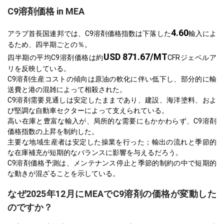
C9溶剤価格 in MEA
4.60
アラブ首長国連邦では、C9溶剤価格指数は下落した
輸入によ
るため、四半期ごとの％。
USD 871.67/MT
四半期の平均C9溶剤価格は約
CFRジェベルア
リを反映している。
C9溶剤生産コストの傾向は原油の軟化に伴い低下し、部分的に輸
送費と港の混雑によって相殺された。
C9溶剤需要見通しは安定したままであり、建設、海洋塗料、およ
び堅調な自動車セクターによって支えられている。
高い在庫と豊富な輸入が、局所的な需要にもかかわらず、C9溶剤
価格指数の上昇を制約した。
主要な地域生産者は安定した操業を行った；輸出の流れと季節的
な在庫補充が短期的なバランスに影響を与えるだろう。
C9溶剤価格予測は、メンテナンス停止と季節的制約の中で短期的
な動きが混ざることを示している。
なぜ2025年12月にMEAでC9溶剤の価格が変動した
のですか？