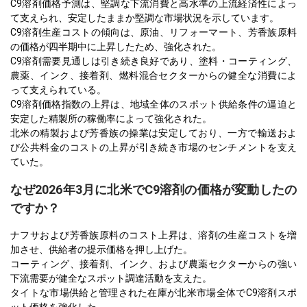
C9溶剤価格予測は、堅調な下流消費と高水準の上流経済性によっ
て支えられ、安定したままか堅調な市場状況を示しています。
C9溶剤生産コストの傾向は、原油、リフォーマート、芳香族原料
の価格が四半期中に上昇したため、強化された。
C9溶剤需要見通しは引き続き良好であり、塗料・コーティング、
農薬、インク、接着剤、燃料混合セクターからの健全な消費によ
って支えられている。
C9溶剤価格指数の上昇は、地域全体のスポット供給条件の逼迫と
安定した精製所の稼働率によって強化された。
北米の精製および芳香族の操業は安定しており、一方で輸送およ
び公共料金のコストの上昇が引き続き市場のセンチメントを支え
ていた。
なぜ2026年3月に北米でC9溶剤の価格が変動したの
ですか？
ナフサおよび芳香族原料のコスト上昇は、溶剤の生産コストを増
加させ、供給者の提示価格を押し上げた。
コーティング、接着剤、インク、および農薬セクターからの強い
下流需要が健全なスポット調達活動を支えた。
タイトな市場供給と管理された在庫が北米市場全体でC9溶剤スポ