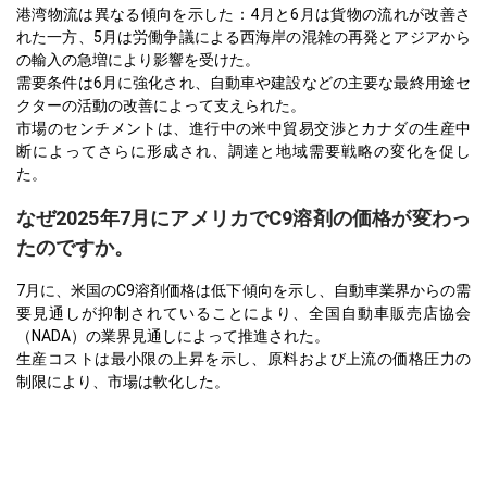
港湾物流は異なる傾向を示した：4月と6月は貨物の流れが改善さ
れた一方、5月は労働争議による西海岸の混雑の再発とアジアから
の輸入の急増により影響を受けた。
需要条件は6月に強化され、自動車や建設などの主要な最終用途セ
クターの活動の改善によって支えられた。
市場のセンチメントは、進行中の米中貿易交渉とカナダの生産中
断によってさらに形成され、調達と地域需要戦略の変化を促し
た。
なぜ2025年7月にアメリカでC9溶剤の価格が変わっ
たのですか。
7月に、米国のC9溶剤価格は低下傾向を示し、自動車業界からの需
要見通しが抑制されていることにより、全国自動車販売店協会
（NADA）の業界見通しによって推進された。
生産コストは最小限の上昇を示し、原料および上流の価格圧力の
制限により、市場は軟化した。
短期的な価格見通しは弱気のままであり、在庫レベルの上昇と最
終用途産業のパフォーマンスの鈍化により、意味のある価格の反
発を妨げると予想される。