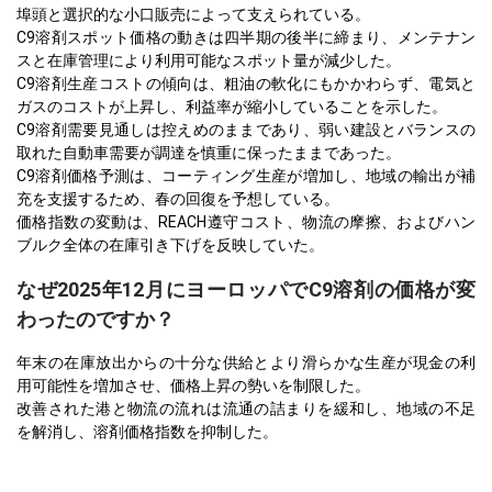
埠頭と選択的な小口販売によって支えられている。
C9溶剤スポット価格の動きは四半期の後半に締まり、メンテナン
スと在庫管理により利用可能なスポット量が減少した。
C9溶剤生産コストの傾向は、粗油の軟化にもかかわらず、電気と
ガスのコストが上昇し、利益率が縮小していることを示した。
C9溶剤需要見通しは控えめのままであり、弱い建設とバランスの
取れた自動車需要が調達を慎重に保ったままであった。
C9溶剤価格予測は、コーティング生産が増加し、地域の輸出が補
充を支援するため、春の回復を予想している。
価格指数の変動は、REACH遵守コスト、物流の摩擦、およびハン
ブルク全体の在庫引き下げを反映していた。
なぜ2025年12月にヨーロッパでC9溶剤の価格が変
わったのですか？
年末の在庫放出からの十分な供給とより滑らかな生産が現金の利
用可能性を増加させ、価格上昇の勢いを制限した。
改善された港と物流の流れは流通の詰まりを緩和し、地域の不足
を解消し、溶剤価格指数を抑制した。