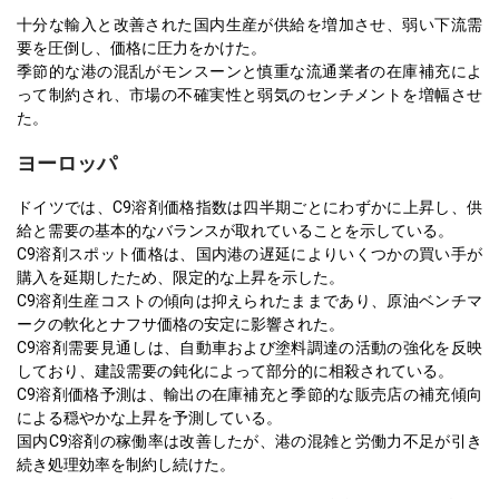
十分な輸入と改善された国内生産が供給を増加させ、弱い下流需
要を圧倒し、価格に圧力をかけた。
季節的な港の混乱がモンスーンと慎重な流通業者の在庫補充によ
って制約され、市場の不確実性と弱気のセンチメントを増幅させ
た。
ヨーロッパ
ドイツでは、C9溶剤価格指数は四半期ごとにわずかに上昇し、供
給と需要の基本的なバランスが取れていることを示している。
C9溶剤スポット価格は、国内港の遅延によりいくつかの買い手が
購入を延期したため、限定的な上昇を示した。
C9溶剤生産コストの傾向は抑えられたままであり、原油ベンチマ
ークの軟化とナフサ価格の安定に影響された。
C9溶剤需要見通しは、自動車および塗料調達の活動の強化を反映
しており、建設需要の鈍化によって部分的に相殺されている。
C9溶剤価格予測は、輸出の在庫補充と季節的な販売店の補充傾向
による穏やかな上昇を予測している。
国内C9溶剤の稼働率は改善したが、港の混雑と労働力不足が引き
続き処理効率を制約し続けた。