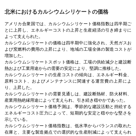
北米におけるカルシウムシリケートの価格
アメリカ合衆国では、カルシウムシリケート価格指数は四半期ご
とに上昇し、エネルギーコストの上昇と生産経済の引き締まりに
よって支えられた。
カルシウムシリケートの価格は四半期中に強化され、天然ガスお
よび窯燃料の費用の上昇により、地域の工場全体の製造コストが
増加した。
カルシウムシリケートスポット価格は、工場の供給減少と建設断
熱および工業用途からの需要の安定により、堅調に推移した。
カルシウムシリケートの生産コストの傾向は、エネルギー料金、
原料コスト、およびメンテナンスに関連する運営費の上昇によ
り、上昇した。
カルシウムシリケートの需要見通しは、建設断熱材、防火材料、
産業用熱絶縁用途によって支えられ、引き続き穏やかであった。
カルシウムシリケート価格予測は、季節的な建設活動と持続する
エネルギーコスト圧力によって、短期的な安定と穏やかな堅さを
示している。
カルシウムシリケート価格指数は、低水準からバランスの取れた
在庫と、主要な製造拠点での選択的な生産削減によって支えられ