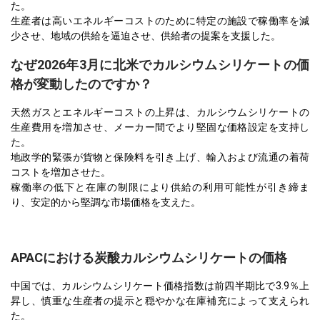
た。
生産者は高いエネルギーコストのために特定の施設で稼働率を減
少させ、地域の供給を逼迫させ、供給者の提案を支援した。
なぜ2026年3月に北米でカルシウムシリケートの価
格が変動したのですか？
天然ガスとエネルギーコストの上昇は、カルシウムシリケートの
生産費用を増加させ、メーカー間でより堅固な価格設定を支持し
た。
地政学的緊張が貨物と保険料を引き上げ、輸入および流通の着荷
コストを増加させた。
稼働率の低下と在庫の制限により供給の利用可能性が引き締ま
り、安定的から堅調な市場価格を支えた。
APACにおける炭酸カルシウムシリケートの価格
中国では、カルシウムシリケート価格指数は前四半期比で3.9％上
昇し、慎重な生産者の提示と穏やかな在庫補充によって支えられ
た。