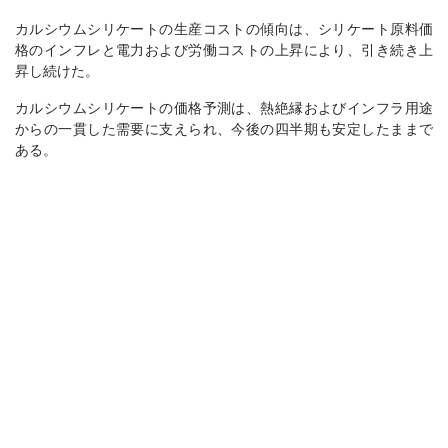
カルシウムシリケートの生産コストの傾向は、シリケート原料価
格のインフレと電力および労働コストの上昇により、引き続き上
昇し続けた。
カルシウムシリケートの価格予測は、熱絶縁およびインフラ用途
からの一貫した需要に支えられ、今後の四半期も安定したままで
ある。
カルシウムシリケート需要見通しは慎重ながら楽観的であり、工
業部門が商業および住宅建設の調達の持続的な弱さを相殺するの
に役立っている。
ヨーロッパ
ヨーロッパにおけるカルシウムシリケートの価格は、2025年第2四
半期に前四半期比4％上昇し、価格指数の上昇傾向に反映された。
価格の上昇は主にコストによるものであり、持続的に高い輸入コ
スト、供給チェーンの混乱、および主要な北ヨーロッパのハブに
おける港湾運営の制約の中で。
カルシウムシリケートの生産コストの傾向は、輸送費の上昇、原