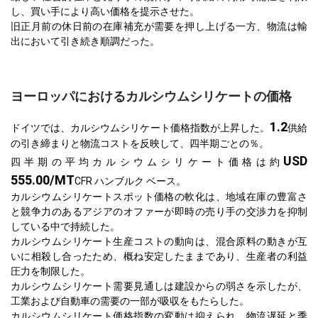
し、買い手により高い価格を提示させた。
旧正月前の休日前の在庫補充が需要を押し上げる一方、物流は輸
出において引き続き順調だった。
ヨーロッパにおけるカルシウムシリケートの価格
1.2
ドイツでは、カルシウムシリケート価格指数が上昇した。
供給
の引き締まりと物流コストを反映して、四半期ごとの％。
USD
四半期の平均カルシウムシリケート価格は約
555.00/MT
CFR ハンブルク ベース。
カルシウムシリケートスポット価格の軟化は、地域在庫の豊富さ
と競争力のあるアジアのオファーが即時の売り手の交渉力を抑制
している中で持続した。
カルシウムシリケート生産コストの動向は、混合原料の動きが互
いに相殺し合ったため、概ね安定したままであり、生産者の利益
圧力を制限した。
カルシウムシリケート需要見通しは建設からの弱さを示したが、
工業および自動車の需要の一部が吸収をもたらした。
カルシウムシリケート価格指数の変動は抑えられ、物流遅延と季