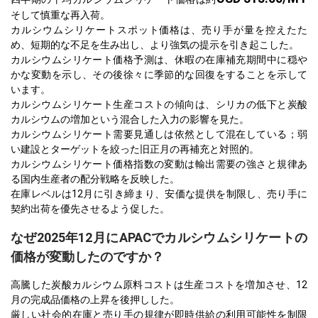
そして慎重な再入荷。
カルシウムシリケートスポット価格は、売り手が量を控えたた
め、短期的な不足を生み出し、より強気の提示を引き起こした。
カルシウムシリケート価格予測は、休暇の在庫補充期間中に穏や
かな変動を示し、その後徐々に季節的な回復をすることを示して
います。
カルシウムシリケート生産コストの傾向は、シリカの低下と炭酸
カルシウムの増加という混合した入力の影響を見た。
カルシウムシリケート需要見通しは依然として混在している；弱
い建設とターゲットを絞った旧正月の再補充と対照的。
カルシウムシリケート価格指数の変動は輸出需要の強さと規律あ
る国内生産者の配分戦略を反映した。
在庫レベルは12月に引き締まり、安価な提供を制限し、売り手に
契約出荷を優先させるよう促した。
なぜ2025年12月にAPACでカルシウムシリケートの
価格が変動したのですか？
高騰した炭酸カルシウム原料コストは生産コストを増加させ、12
月の完成品価格の上昇を後押しした。
厳しい社会的在庫と売り手の規律が即時供給の利用可能性を制限