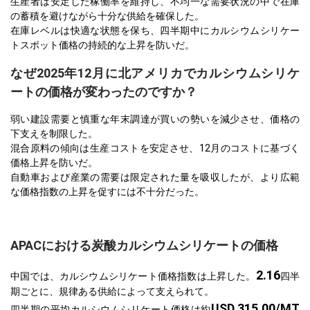
生産者は安定した稼働率を維持し、不均一な需要状況の中で在庫
の蓄積を避けながら十分な供給を確保した。
在庫レベルは快適な状態を保ち、四半期中にカルシウムシリケー
トスポット価格の持続的な上昇を防いだ。
なぜ2025年12月に北アメリカでカルシウムシリケ
ートの価格が変わったのですか？
弱い建設需要と慎重な年末調達が買いの勢いを減少させ、価格の
下支えを制限した。
混合原料の傾向は生産コストを安定させ、12月のコストに基づく
価格上昇を防いだ。
自動車および産業の需要は限定された量を吸収したが、より広範
な価格指数の上昇を促すには不十分だった。
APACにおける炭酸カルシウムシリケートの価格
2.16
中国では、カルシウムシリケート価格指数は上昇した。
四半
期ごとに、規律ある供給によって支えられて。
USD 315.00/MT
四半期の平均カルシウムシリケート価格は約