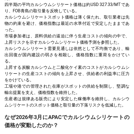
四半期の平均カルシウムシリケート価格は約USD 327.33/MTであ
り、FOB青島の取引量を反映している。
カルシウムシリケートスポット価格は薄く保たれ、取引業者は先
物の約束を避け、価格指数は最近の水準付近で安定したままであ
った。
市場参加者は、原料供給の逼迫に伴う生産コストの傾向の中で、
上昇リスクを示すカルシウムシリケート価格予測を参照した。
カルシウムシリケート需要見通しは依然として不均衡であり、輸
出回復が国内建設の弱さを相殺し、価格指数に重荷をかけてい
る。
上昇する炭酸カルシウムと二酸化ケイ素のコストがカルシウムシ
リケートの生産コストの傾向を上昇させ、供給者の利益率に圧力
をかけている。
工場や港での管理された在庫がスポットの供給を制限し、堅調な
輸出提案を支え、価格指数を維持した。
生産者は規律ある販売により安定した稼働率を維持し、カルシウ
ムシリケートのスポット価格と取引量の下落リスクを低減した。
なぜ2026年3月にAPACでカルシウムシリケートの
価格が変動したのか？