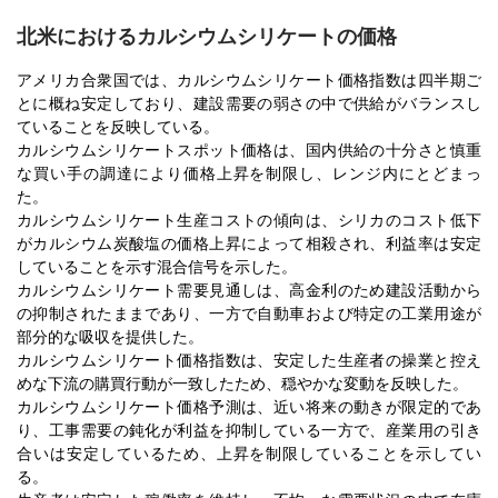
北米におけるカルシウムシリケートの価格
アメリカ合衆国では、カルシウムシリケート価格指数は四半期ご
とに概ね安定しており、建設需要の弱さの中で供給がバランスし
ていることを反映している。
カルシウムシリケートスポット価格は、国内供給の十分さと慎重
な買い手の調達により価格上昇を制限し、レンジ内にとどまっ
た。
カルシウムシリケート生産コストの傾向は、シリカのコスト低下
がカルシウム炭酸塩の価格上昇によって相殺され、利益率は安定
していることを示す混合信号を示した。
カルシウムシリケート需要見通しは、高金利のため建設活動から
の抑制されたままであり、一方で自動車および特定の工業用途が
部分的な吸収を提供した。
カルシウムシリケート価格指数は、安定した生産者の操業と控え
めな下流の購買行動が一致したため、穏やかな変動を反映した。
カルシウムシリケート価格予測は、近い将来の動きが限定的であ
り、工事需要の鈍化が利益を抑制している一方で、産業用の引き
合いは安定しているため、上昇を制限していることを示してい
る。