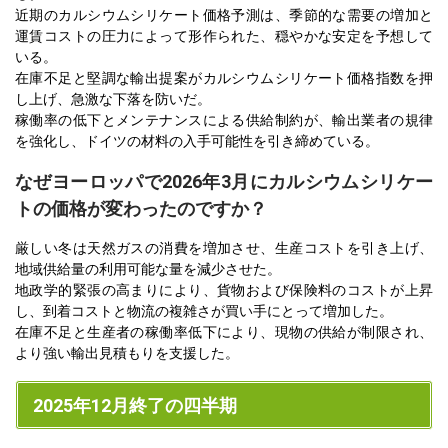
近期のカルシウムシリケート価格予測は、季節的な需要の増加と
運賃コストの圧力によって形作られた、穏やかな安定を予想して
いる。
在庫不足と堅調な輸出提案がカルシウムシリケート価格指数を押
し上げ、急激な下落を防いだ。
稼働率の低下とメンテナンスによる供給制約が、輸出業者の規律
を強化し、ドイツの材料の入手可能性を引き締めている。
なぜヨーロッパで2026年3月にカルシウムシリケー
トの価格が変わったのですか？
厳しい冬は天然ガスの消費を増加させ、生産コストを引き上げ、
地域供給量の利用可能な量を減少させた。
地政学的緊張の高まりにより、貨物および保険料のコストが上昇
し、到着コストと物流の複雑さが買い手にとって増加した。
在庫不足と生産者の稼働率低下により、現物の供給が制限され、
より強い輸出見積もりを支援した。
2025年12月終了の四半期