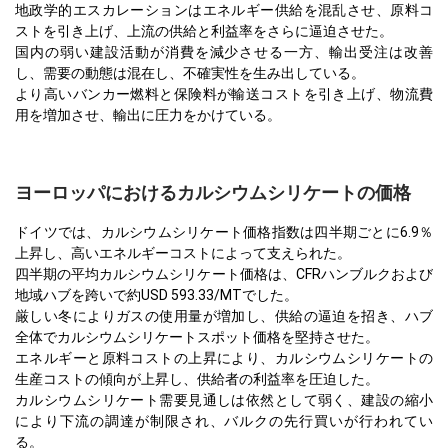
地政学的エスカレーションはエネルギー供給を混乱させ、原料コ
ストを引き上げ、上流の供給と利益率をさらに逼迫させた。
国内の弱い建設活動が消費を減少させる一方、輸出受注は改善
し、需要の動態は混在し、不確実性を生み出している。
より高いバンカー燃料と保険料が輸送コストを引き上げ、物流費
用を増加させ、輸出に圧力をかけている。
ヨーロッパにおけるカルシウムシリケートの価格
ドイツでは、カルシウムシリケート価格指数は四半期ごとに6.9％
上昇し、高いエネルギーコストによって支えられた。
四半期の平均カルシウムシリケート価格は、CFRハンブルクおよび
地域ハブを跨いで約USD 593.33/MTでした。
厳しい冬によりガスの使用量が増加し、供給の逼迫を招き、ハブ
全体でカルシウムシリケートスポット価格を堅持させた。
エネルギーと原料コストの上昇により、カルシウムシリケートの
生産コストの傾向が上昇し、供給者の利益率を圧迫した。
カルシウムシリケート需要見通しは依然として弱く、建設の縮小
により下流の調達が制限され、バルクの先行買いが行われてい
る。