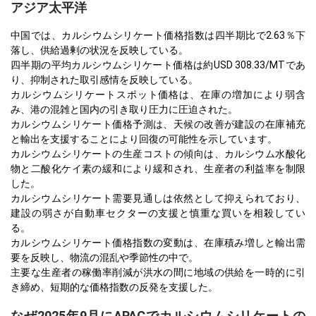
アジア太平洋
中国では、カルシウムシリケート価格指数は四半期比で2.63％下
落し、供給過剰の状況を反映している。
四半期の平均カルシウムシリケート価格は約USD 308.33/MTであ
り、抑制された取引感情を反映している。
カルシウムシリケートスポット価格は、在庫の増加により弱含
み、港の混雑と国内の引き取り圧力に圧迫された。
カルシウムシリケート価格予測は、天候の改善が建設の在庫補充
と輸出を支援することにより回復の可能性を示しています。
カルシウムシリケートの生産コストの傾向は、カルシウム水酸化
物と二酸化ケイ素の緩和により緩和され、生産者の利益率を制限
した。
カルシウムシリケート需要見通しは依然として抑えられており、
建設の弱さが自動車セクターの支援と慎重な買いを相殺してい
る。
カルシウムシリケート価格指数の変動は、在庫積み増しと輸出需
要を反映し、物流の混乱や季節性の中で。
主要な生産者の稼働率削減が洪水の間に地域の供給を一時的に引
き締め、短期的な価格指数の反発を支援した。
なぜ2025年9月にAPACでカルシウムシリケートの