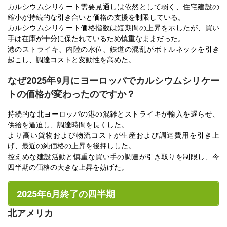
カルシウムシリケート需要見通しは依然として弱く、住宅建設の
縮小が持続的な引き合いと価格の支援を制限している。
カルシウムシリケート価格指数は短期間の上昇を示したが、買い
手は在庫が十分に保たれているため慎重なままだった。
港のストライキ、内陸の水位、鉄道の混乱がボトルネックを引き
起こし、調達コストと変動性を高めた。
なぜ2025年9月にヨーロッパでカルシウムシリケー
トの価格が変わったのですか？
持続的な北ヨーロッパの港の混雑とストライキが輸入を遅らせ、
供給を逼迫し、調達時間を長くした。
より高い貨物および物流コストが生産および調達費用を引き上
げ、最近の純価格の上昇を後押しした。
控えめな建設活動と慎重な買い手の調達が引き取りを制限し、今
四半期の価格の大きな上昇を妨げた。
2025年6月終了の四半期
北アメリカ