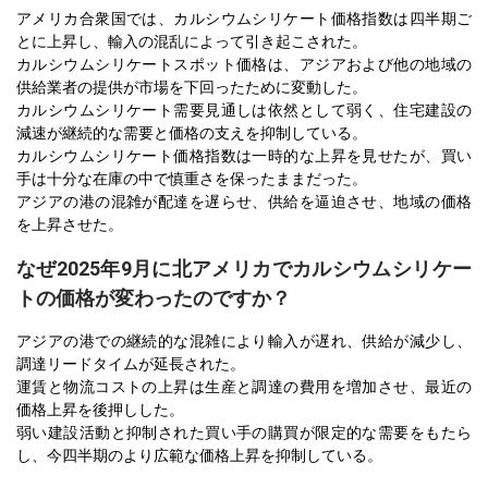
アメリカ合衆国では、カルシウムシリケート価格指数は四半期ご
とに上昇し、輸入の混乱によって引き起こされた。
カルシウムシリケートスポット価格は、アジアおよび他の地域の
供給業者の提供が市場を下回ったために変動した。
カルシウムシリケート需要見通しは依然として弱く、住宅建設の
減速が継続的な需要と価格の支えを抑制している。
カルシウムシリケート価格指数は一時的な上昇を見せたが、買い
手は十分な在庫の中で慎重さを保ったままだった。
アジアの港の混雑が配達を遅らせ、供給を逼迫させ、地域の価格
を上昇させた。
なぜ2025年9月に北アメリカでカルシウムシリケー
トの価格が変わったのですか？
アジアの港での継続的な混雑により輸入が遅れ、供給が減少し、
調達リードタイムが延長された。
運賃と物流コストの上昇は生産と調達の費用を増加させ、最近の
価格上昇を後押しした。
弱い建設活動と抑制された買い手の購買が限定的な需要をもたら
し、今四半期のより広範な価格上昇を抑制している。