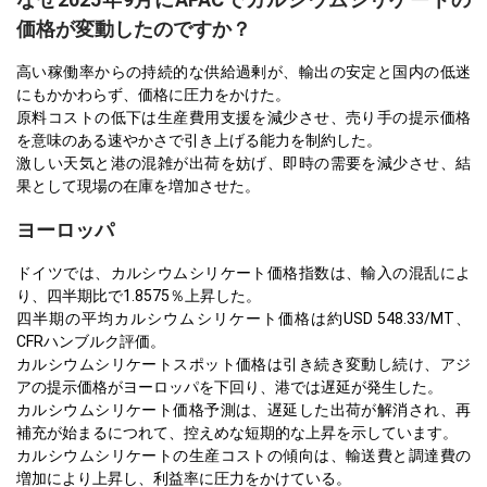
価格が変動したのですか？
高い稼働率からの持続的な供給過剰が、輸出の安定と国内の低迷
にもかかわらず、価格に圧力をかけた。
原料コストの低下は生産費用支援を減少させ、売り手の提示価格
を意味のある速やかさで引き上げる能力を制約した。
激しい天気と港の混雑が出荷を妨げ、即時の需要を減少させ、結
果として現場の在庫を増加させた。
ヨーロッパ
ドイツでは、カルシウムシリケート価格指数は、輸入の混乱によ
り、四半期比で1.8575％上昇した。
四半期の平均カルシウムシリケート価格は約USD 548.33/MT、
CFRハンブルク評価。
カルシウムシリケートスポット価格は引き続き変動し続け、アジ
アの提示価格がヨーロッパを下回り、港では遅延が発生した。
カルシウムシリケート価格予測は、遅延した出荷が解消され、再
補充が始まるにつれて、控えめな短期的な上昇を示しています。
カルシウムシリケートの生産コストの傾向は、輸送費と調達費の
増加により上昇し、利益率に圧力をかけている。