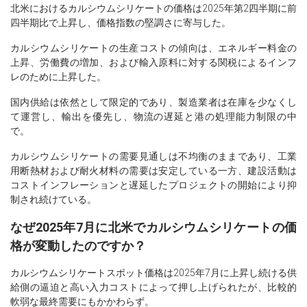
北米におけるカルシウムシリケートの価格は2025年第2四半期に前
四半期比で上昇し、価格指数の堅調さに寄与した。
カルシウムシリケートの生産コストの傾向は、エネルギー料金の
上昇、労働費の増加、および輸入原料に対する関税によるインフ
レのために上昇した。
国内供給は依然として限定的であり、製造業者は在庫を少なくし
て運営し、輸出を優先し、物流の遅延と港の処理能力制限の中
で。
カルシウムシリケートの需要見通しは不均衡のままであり、工業
用断熱材および耐火材料の需要は安定している一方、建設活動は
コストインフレーションと遅延したプロジェクトの開始により抑
制され続けている。
なぜ2025年7月に北米でカルシウムシリケートの価
格が変動したのですか？
カルシウムシリケートスポット価格は2025年7月に上昇し続ける供
給側の逼迫と高い入力コストによって押し上げられたが、比較的
軟弱な最終需要にもかかわらず。