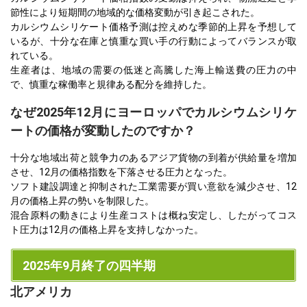
節性により短期間の地域的な価格変動が引き起こされた。
カルシウムシリケート価格予測は控えめな季節的上昇を予想して
いるが、十分な在庫と慎重な買い手の行動によってバランスが取
れている。
生産者は、地域の需要の低迷と高騰した海上輸送費の圧力の中
で、慎重な稼働率と規律ある配分を維持した。
なぜ2025年12月にヨーロッパでカルシウムシリケ
ートの価格が変動したのですか？
十分な地域出荷と競争力のあるアジア貨物の到着が供給量を増加
させ、12月の価格指数を下落させる圧力となった。
ソフト建設調達と抑制された工業需要が買い意欲を減少させ、12
月の価格上昇の勢いを制限した。
混合原料の動きにより生産コストは概ね安定し、したがってコス
ト圧力は12月の価格上昇を支持しなかった。
2025年9月終了の四半期
北アメリカ