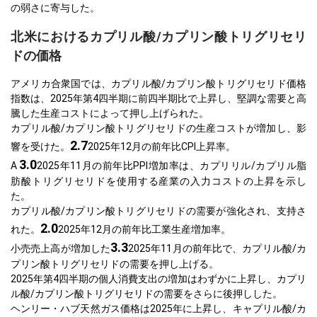
の弱さに寄与した。
北米におけるカプリル酸/カプリン酸トリグリセリ
ドの価格
アメリカ合衆国では、カプリル酸/カプリン酸トリグリセリド価格
指数は、2025年第4四半期に前四半期比で上昇し、堅調な需要と高
騰した生産コストによって押し上げられた。
カプリル酸/カプリン酸トリグリセリドの生産コストが増加し、影
2.7
響を受けた。
2025年12月の前年比CPI上昇率。
3.0
A
2025年11月の前年比PPI増加率は、カプリリル/カプリル脂
肪酸トリグリセリドを使用する産業の入力コストの上昇を示し
た。
カプリル酸/カプリン酸トリグリセリドの需要が強化され、支持さ
2.0
れた。
2025年12月の前年比工業生産増加率。
3.3
小売売上高が増加した
2025年11月の前年比で、カプリル酸/カ
プリン酸トリグリセリドの需要を押し上げる。
2025年第4四半期の個人消費支出の増加はわずかに上昇し、カプリ
ル酸/カプリン酸トリグリセリドの需要をさらに後押しした。
ヘンリー・ハブ天然ガス価格は2025年に上昇し、キャプリル酸/カ