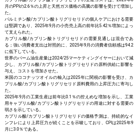
月のPPIの2.6％の上昇と天然ガス価格の高騰の影響を受けて増加し
た。
パルミチン酸/カプリン酸トリグリセリドの個人ケアにおける需要
は堅調であり、2025年9月の小売売上高の前年比5.42％増加によっ
て支えられた。
カプリル酸/カプリン酸トリグリセリドの需要見通しは混合であ
る；強い消費者支出は対照的に、2025年9月の消費者信頼感は94.2
に低下している。
世界のパーム油生産量は2024/25マーケティングイヤーにおいて減
少し、カプリル酸/カプリン酸トリグリセリドの原料供給に影響を
与え、コストを増加させた。
米国のココナッツオイルの輸入は2025年に関税の影響を受け、カ
プリル酸/カプリン酸トリグリセリド原料費用の上昇圧力に寄与し
た。
2025年9月の工業生産は前年比0.1％の控えめな増加を示し、工業
用キャプリル酸/カプリン酸トリグリセリドの用途に対する需要の
弱さを示している。
カプリル酸/カプリン酸トリグリセリドの価格予測は、持続的なイ
ンフレにより上昇圧力が続くことを示唆しており、CPIは2025年9
月に3.0％である。