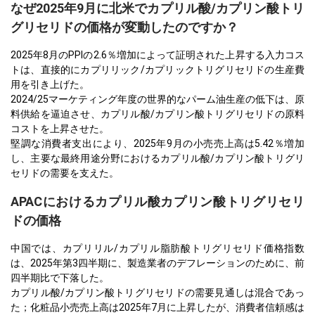
なぜ2025年9月に北米でカプリル酸/カプリン酸トリ
グリセリドの価格が変動したのですか？
2025年8月のPPIの2.6％増加によって証明された上昇する入力コス
トは、直接的にカプリリック/カプリックトリグリセリドの生産費
用を引き上げた。
2024/25マーケティング年度の世界的なパーム油生産の低下は、原
料供給を逼迫させ、カプリル酸/カプリン酸トリグリセリドの原料
コストを上昇させた。
堅調な消費者支出により、2025年9月の小売売上高は5.42％増加
し、主要な最終用途分野におけるカプリル酸/カプリン酸トリグリ
セリドの需要を支えた。
APACにおけるカプリル酸カプリン酸トリグリセリ
ドの価格
中国では、カプリリル/カプリル脂肪酸トリグリセリド価格指数
は、2025年第3四半期に、製造業者のデフレーションのために、前
四半期比で下落した。
カプリル酸/カプリン酸トリグリセリドの需要見通しは混合であっ
た；化粧品小売売上高は2025年7月に上昇したが、消費者信頼感は