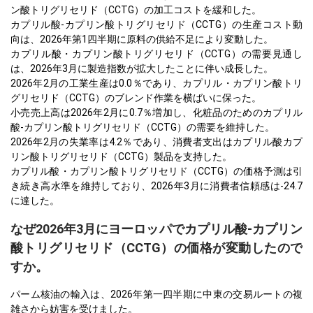
ン酸トリグリセリド（CCTG）の加工コストを緩和した。
カプリル酸-カプリン酸トリグリセリド（CCTG）の生産コスト動
向は、2026年第1四半期に原料の供給不足により変動した。
カプリル酸・カプリン酸トリグリセリド（CCTG）の需要見通し
は、2026年3月に製造指数が拡大したことに伴い成長した。
2026年2月の工業生産は0.0％であり、カプリル・カプリン酸トリ
グリセリド（CCTG）のブレンド作業を横ばいに保った。
小売売上高は2026年2月に0.7％増加し、化粧品のためのカプリル
酸-カプリン酸トリグリセリド（CCTG）の需要を維持した。
2026年2月の失業率は4.2％であり、消費者支出はカプリル酸カプ
リン酸トリグリセリド（CCTG）製品を支持した。
カプリル酸・カプリン酸トリグリセリド（CCTG）の価格予測は引
き続き高水準を維持しており、2026年3月に消費者信頼感は-24.7
に達した。
なぜ2026年3月にヨーロッパでカプリル酸-カプリン
酸トリグリセリド（CCTG）の価格が変動したので
すか。
パーム核油の輸入は、2026年第一四半期に中東の交易ルートの複
雑さから妨害を受けました。