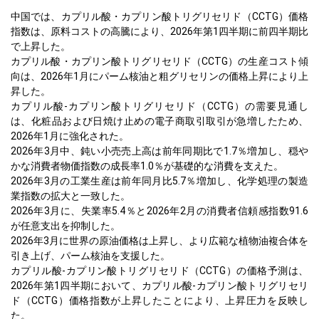
中国では、カプリル酸・カプリン酸トリグリセリド（CCTG）価格
指数は、原料コストの高騰により、2026年第1四半期に前四半期比
で上昇した。
カプリル酸・カプリン酸トリグリセリド（CCTG）の生産コスト傾
向は、2026年1月にパーム核油と粗グリセリンの価格上昇により上
昇した。
カプリル酸-カプリン酸トリグリセリド（CCTG）の需要見通し
は、化粧品および日焼け止めの電子商取引取引が急増したため、
2026年1月に強化された。
2026年3月中、鈍い小売売上高は前年同期比で1.7％増加し、穏や
かな消費者物価指数の成長率1.0％が基礎的な消費を支えた。
2026年3月の工業生産は前年同月比5.7％増加し、化学処理の製造
業指数の拡大と一致した。
2026年3月に、失業率5.4％と2026年2月の消費者信頼感指数91.6
が任意支出を抑制した。
2026年3月に世界の原油価格は上昇し、より広範な植物油複合体を
引き上げ、パーム核油を支援した。
カプリル酸-カプリン酸トリグリセリド（CCTG）の価格予測は、
2026年第1四半期において、カプリル酸-カプリン酸トリグリセリ
ド（CCTG）価格指数が上昇したことにより、上昇圧力を反映し
た。