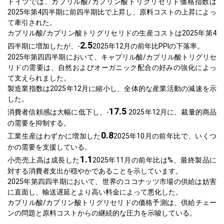
ドイツでは、カプリル酸/カプリン酸トリグリセリド価格指数は
2025年第4四半期に前四半期比で上昇し、原料コストの上昇によっ
て牽引された。
カプリル酸/カプリン酸トリグリセリドの生産コストは2025年第4
2.5
四半期に増加したが、-
2025年12月の前年比PPIの下落率。
2025年第四四半期において、キャプリル酸/カプリル酸トリグリセ
リドの需要は、自然およびオーガニック配合の好みの強化によっ
て支えられました。
製造業指数は2025年12月に縮小し、全体的な産業活動の減速を示
した。
17.5
消費者信頼感は大幅に低下し、-
2025年12月に、裁量的商品
の需要を抑制する。
0.8
工業生産はわずかに増加した
2025年10月の前年比で、いくつ
かの需要を支援している。
1.1
小売売上高は成長した
2025年11月の前年比は%、最終製品に
対する消費者支出が穏やかであることを示しています。
2025年第四四半期において、世界のココナッツ市場の供給は妨害
に直面し、輸送遅延とより高い料金によって悪化した。
カプリル酸/カプリン酸トリグリセリドの価格予測は、供給チェー
ンの問題と原料コストからの継続的な圧力を示唆している。