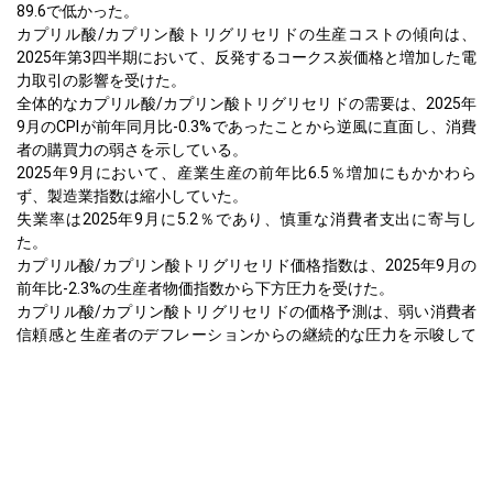
89.6で低かった。
カプリル酸/カプリン酸トリグリセリドの生産コストの傾向は、
2025年第3四半期において、反発するコークス炭価格と増加した電
力取引の影響を受けた。
全体的なカプリル酸/カプリン酸トリグリセリドの需要は、2025年
9月のCPIが前年同月比-0.3%であったことから逆風に直面し、消費
者の購買力の弱さを示している。
2025年9月において、産業生産の前年比6.5％増加にもかかわら
ず、製造業指数は縮小していた。
失業率は2025年9月に5.2％であり、慎重な消費者支出に寄与し
た。
カプリル酸/カプリン酸トリグリセリド価格指数は、2025年9月の
前年比-2.3%の生産者物価指数から下方圧力を受けた。
カプリル酸/カプリン酸トリグリセリドの価格予測は、弱い消費者
信頼感と生産者のデフレーションからの継続的な圧力を示唆して
いる。
なぜ2025年9月にAPACでカプリル酸/カプリン酸ト
リグリセリドの価格が変動したのですか？
生産者物価指数は2025年9月に前年比-2.3％に下落し、産業価格の