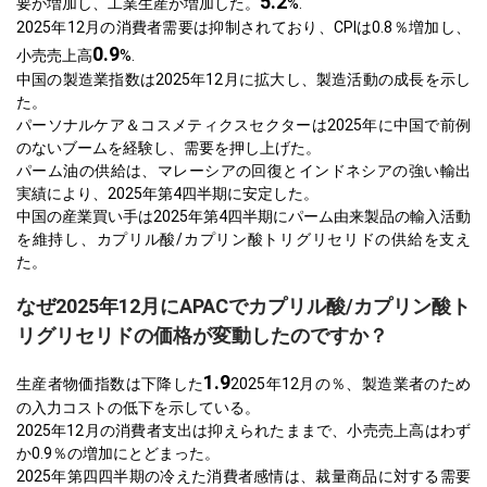
5.2
要が増加し、工業生産が増加した。
%.
2025年12月の消費者需要は抑制されており、CPIは0.8％増加し、
0.9
小売売上高
%.
中国の製造業指数は2025年12月に拡大し、製造活動の成長を示し
た。
パーソナルケア＆コスメティクスセクターは2025年に中国で前例
のないブームを経験し、需要を押し上げた。
パーム油の供給は、マレーシアの回復とインドネシアの強い輸出
実績により、2025年第4四半期に安定した。
中国の産業買い手は2025年第4四半期にパーム由来製品の輸入活動
を維持し、カプリル酸/カプリン酸トリグリセリドの供給を支え
た。
なぜ2025年12月にAPACでカプリル酸/カプリン酸ト
リグリセリドの価格が変動したのですか？
1.9
生産者物価指数は下降した
2025年12月の％、製造業者のため
の入力コストの低下を示している。
2025年12月の消費者支出は抑えられたままで、小売売上高はわず
か0.9％の増加にとどまった。
2025年第四四半期の冷えた消費者感情は、裁量商品に対する需要