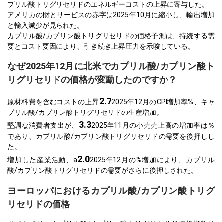
プリル酸トリグリセリドのエネルギーコストの上昇に寄与した。
アメリカの財とサービスの赤字は2025年10月に縮小し、輸出増加
と輸入減少が見られた。
カプリル酸/カプリン酸トリグリセリドの価格予測は、持続する需
要とコスト要因により、引き続き上昇圧力を示唆している。
なぜ2025年12月に北米でカプリル酸/カプリン酸ト
リグリセリドの価格が変動したのですか？
2.7
原材料費を含むコストの上昇
2025年12月のCPI増加率%、キャ
プリル酸/カプリン酸トリグリセリドの生産増加。
3.3
堅調な消費者支出が、
2025年11月の小売売上高の増加率は％
であり、カプリル酸/カプリン酸トリグリセリドの需要を後押しし
た。
2.0
増加した産業活動、a
2025年12月の%増加により、カプリル
酸/カプリン酸トリグリセリドの需要がさらに後押しされた。
ヨーロッパにおけるカプリル酸/カプリン酸トリグ
リセリドの価格