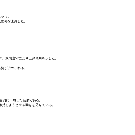
なった。
札価格が上昇した。
イクル規制遵守により上昇傾向を示した。
姿勢が求められる。
合的に作用した結果である。
維持しようとする動きを見せている。