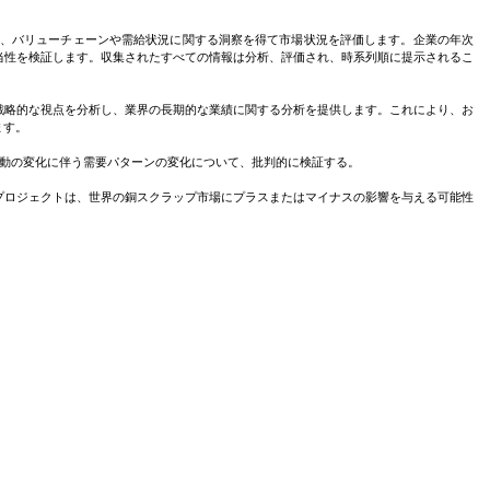
ように支援します。
収集し、バリューチェーンや需給状況に関する洞察を得て市場状況を評価します。企業の年次
当性を検証します。収集されたすべての情報は分析、評価され、時系列順に提示されるこ
戦略的な視点を分析し、業界の長期的な業績に関する分析を提供します。これにより、お
ます。
買行動の変化に伴う需要パターンの変化について、批判的に検証する。
プロジェクトは、世界の銅スクラップ市場にプラスまたはマイナスの影響を与える可能性
収集される。
成されています。純度によって厳密に分類され、純度99.9%近い純銅が最も高値で取引
ジン鉱石の採掘と精製に比べて最大85%少ないエネルギーで済み、埋立地のスペースを節
れた銅スクラップは、炉で再溶解され、チューブ、電線、電気部品、シート、インゴット