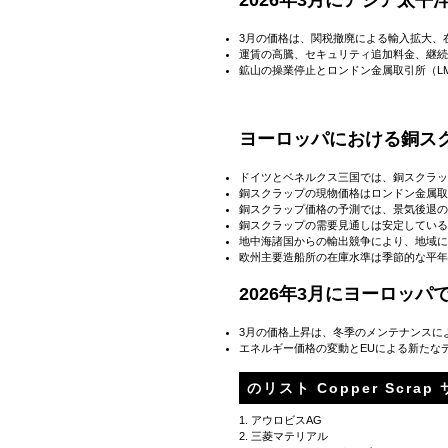
2026年3月にアジア太
3月の価格は、関税撤廃による輸入拡大、
運賃の高騰、セキュリティ追加料金、継続
鉱山の操業停止とロンドン金属取引所（L
ヨーロッパにおける銅ス
ドイツとベネルクス三国では、銅スクラッ
銅スクラップの現物価格はロンドン金属取
銅スクラップ価格の予測では、景気後退の
銅スクラップの需要見通しは安定している
地中海諸国からの輸出競争により、地域に
欧州主要造船所の在庫水準は季節的な平年
2026年3月にヨーロッ
3月の価格上昇は、冬季のメンテナンスに
エネルギー価格の変動とEUによる新たな
のリスト Copper Scra
1. アウロビスAG
2. 三菱マテリアル