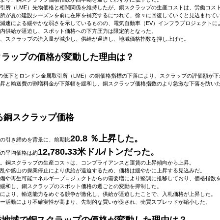
引所（LME）先物価格と相関関係を維持したが、銅スクラップの生産コストは、労働コス
所が夏の建設シーズンを前に在庫を補充するにつれて、徐々に回復していくと見込まれて
減速による緩やかな弱さを示しているものの、電気自動車（EV）インフラプロジェクトに
内供給が逼迫し、スポット価格への下方圧力は限定的となった。
、スクラップの流入量が減少し、供給が逼迫し、地域価格指数を押し上げた。
スクラップの価格が変動した理由は？
の低下とロンドン金属取引所（LME）の銅価格指標の下落により、スクラップの評価額が
昇と輸送費の割増料金が下落幅を緩和し、銅スクラップ価格指数のより急激な下落を防い
る銅スクラップ価格
20.8 ％上昇した。
の引き締めを背景に、前期比
12,780.33米ドル/トンだった。
の平均価格は約
動。銅スクラップの生産コストは、コンプライアンスと運賃の上昇傾向から上昇。
乱や鉱山の操業停止により供給が逼迫するため、価格は緩やかに上昇する見込みだ。
備や再生可能エネルギープロジェクトからの需要増により堅調に推移しており、価格指数
緩和し、銅スクラップのスポット価格の週ごとの変動を抑制した。
により、輸送能力をめぐる競争が激化し、供給が逼迫したことで、入札価格が上昇した。
ー活動により不確実性が高まり、先制的な買いが促され、売買スプレッドが縮小した。