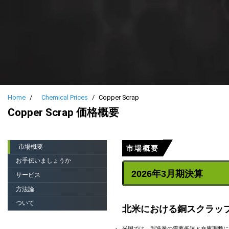
Home
Chemical Prices
Copper Scrap
Copper Scrap 価格概要
市場概要
市場概要
お手伝いましょうか
2026年3月期決算
サービス
方法論
ついて
北米における銅スクラッ
米国では、製造業の需要低迷と在庫調整に