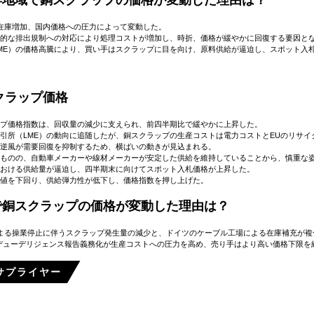
平洋地域で銅スクラップの価格が変動した理由は？
在庫増加、国内価格への圧力によって変動した。
的な排出規制への対応により処理コストが増加し、時折、価格が緩やかに回復する要因と
ME）の価格高騰により、買い手はスクラップに目を向け、原料供給が逼迫し、スポット入
クラップ価格
プ価格指数は、回収量の減少に支えられ、前四半期比で緩やかに上昇した。
引所（LME）の動向に追随したが、銅スクラップの生産コストは電力コストとEUのリサ
逆風が需要回復を抑制するため、横ばいの動きが見込まれる。
ものの、自動車メーカーや線材メーカーが安定した供給を維持していることから、慎重な
おける供給量が逼迫し、四半期末に向けてスポット入札価格が上昇した。
値を下回り、供給弾力性が低下し、価格指数を押し上げた。
パで銅スクラップの価格が変動した理由は？
よる操業停止に伴うスクラップ発生量の減少と、ドイツのケーブル工場による在庫補充が複
デューデリジェンス報告義務化が生産コストへの圧力を高め、売り手はより高い価格下限を
p サプライヤー