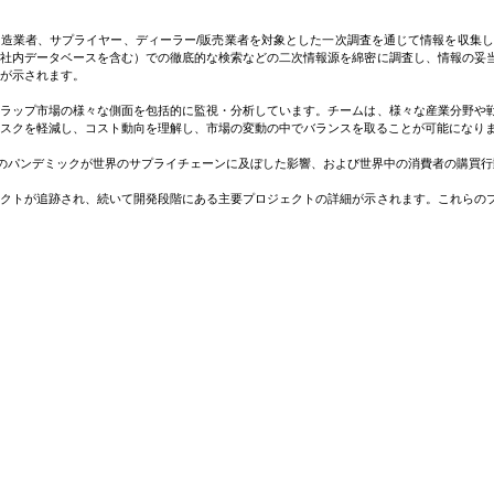
引、合併と買収、戦略的な投資、と投資を行い、市場機会を活用できる
クラップ製造業者、サプライヤー、ディーラー/販売業者を対象とした一次調査を通じて情報を
（社内データベースを含む）での徹底的な検索などの二次情報源を綿密に調査し、情報の妥
が示されます。
クラップ市場の様々な側面を包括的に監視・分析しています。チームは、様々な産業分野や
スクを軽減し、コスト動向を理解し、市場の変動の中でバランスを取ることが可能になり
19）のパンデミックが世界のサプライチェーンに及ぼした影響、および世界中の消費者の購
ェクトが追跡され、続いて開発段階にある主要プロジェクトの詳細が示されます。これらの
、輸入業者、顧客に対する徹底的な一次インタビューを通じて、月次および年次ベースで
し、地域ごとの需要パターンを追跡する。
などの使用済み製品や製造工程で発生する端材から回収されたリサイクル銅とその合金で構
低品位品には真鍮や青銅を含む混合合金が含まれます。銅スクラップのリサイクルは、バー
ます。そのため、世界の銅産業にとって極めて重要な原材料となっています。選別・粉砕さ
、自動車、再生可能エネルギーなどの分野で利用されています。