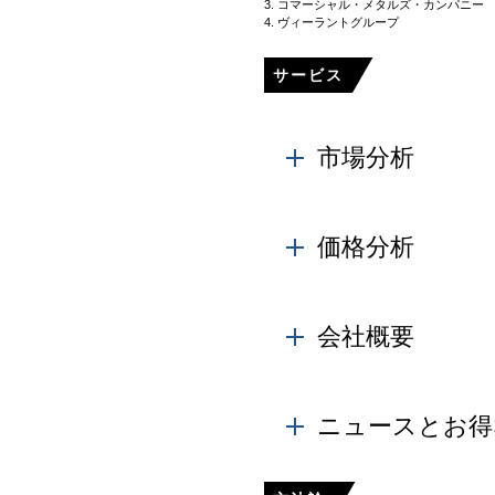
3. コマーシャル・メタルズ・カンパニー
4. ヴィーラントグループ
サービス
市場分析
各社の備容量、生産量、工
産、輸入、輸出、在庫の
価格分析
Learn More
製品価格は、原油価格動
会社概要
Learn More
Copper Scrap
も把握され、企業がより
ニュースとお得
業界固有および製品固有