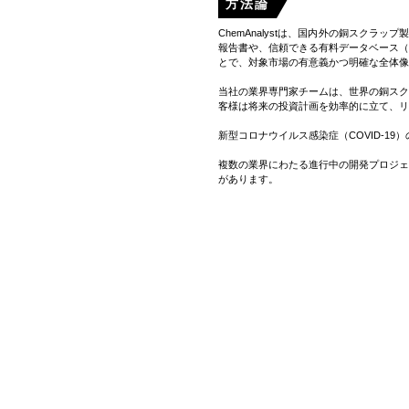
方法論
与、新しい品の発表と取
ChemAnalystは、国内外の銅ス
報告書や、信頼できる有料データベース
とで、対象市場の有意義かつ明確な全体像
当社の業界専門家チームは、世界の銅ス
客様は将来の投資計画を効率的に立て、リ
新型コロナウイルス感染症（COVID-
複数の業界にわたる進行中の開発プロジ
があります。
価格情報は、国内外の製造業者、貿易業者
最後に、銅スクラップの地域別市場を分析
ついて
銅スクラップは、電線、パイプ、電子機器
され、次いで1号銅、2号銅が続きます。
約し、温室効果ガスの排出量も削減でき
などの新製品に鋳造され、建設、電子機器