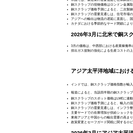
銅スクラップの現物価格はロンドン金属取
銅スクラップ価格予測によると、二次製錬
銅スクラップの需要見通しは、住宅市場の
アジアへの輸出は物流の遅延に直面し、国
カナダにおける季節的なヤード閉鎖により
2026年3月に北米で銅
3月の価格は、中西部における産業稼働率
排出ガス規制の強化による生産コストの上
アジア太平洋地域におけ
インドでは、銅スクラップ価格指数が
輸入
報道によると、
当該四半期の銅スクラップ
銅スクラップのスポット価格はLMEに連
銅スクラップ価格予測によると、輸入の混
銅スクラップの需要見通しは、インフラ整
主要ヤードでの在庫増加が供給ショックを
東南アジアと中国からの輸出需要の高まり
政策変更とセーフガード関税に関するロビ