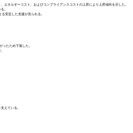
ト、エネルギーコスト、およびコンプライアンスコストの上昇により上昇傾向を示した。
いる。
よる安定した支援が見られる。
下がったため下落した。
だ。
を支えている。