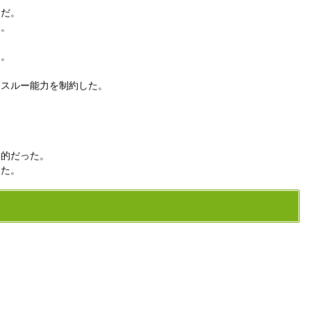
んだ。
る。
る。
ススルー能力を制約した。
定的だった。
した。