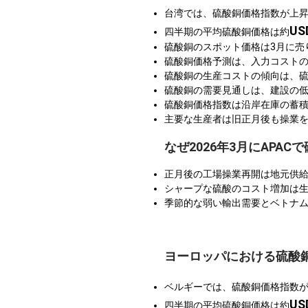
台湾では、硫酸銅価格指数が上
US
四半期の平均硫酸銅価格は約
硫酸銅のスポット価格は3月に売
硫酸銅価格予測は、入力コスト
硫酸銅の生産コストの傾向は、
硫酸銅の需要見通しは、建設の
硫酸銅価格指数は沿岸在庫の蓄
主要な生産者は旧正月後も操業
なぜ2026年3月にAPA
正月後の工場操業再開は地元供
シャープな硫酸のコスト増加は
季節的な弱い輸出需要とベトナ
ヨーロッパにおける硫酸
ベルギーでは、硫酸銅価格指数
US
四半期の平均硫酸銅価格は約