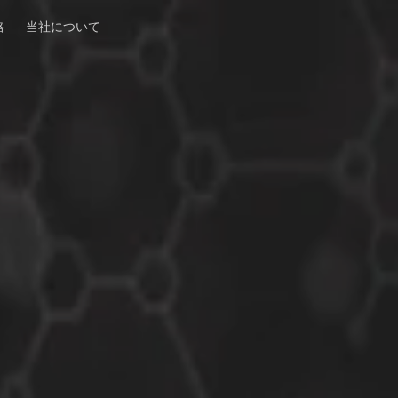
格
当社について