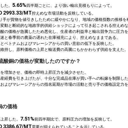
5.65%
昇した。
四半期ごとに、より強い輸出見積もりによって。
D 2993.33/MT
控えめな市場活動を反映している。
り手が貨物を値引きしたために緩やかになり、地域の価格指数の推移を
の変動と断続的な地政学的供給ショックによって引き起こされる控えめ
硫酸の価格が急騰したため悪化し、生産者の利益率と輸出競争力に圧力
低迷と春季前の農薬の遅れた在庫補充により、控えめなままである。
積とベトナムおよびマレーシアからの買い意欲の低下を反映した。
を維持し、原料価格の上昇と輸送費の高騰にもかかわらず供給を支えた
Cで硫酸銅の価格が変動したのですか？
給を増加させ、価格の即時上昇圧力を減少させた。
生産経費を引き上げたが、十分な完成品在庫が買い手への転嫁を制限し
ムおよびマレーシアからの指名延期が市場の活動と売り手の価格設定力
銅の価格
7.51%
が上昇した。
前四半期比で、原料圧力の増加を反映して。
D 3386.67/MT
需要が抑えられていることを示している。