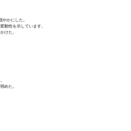
穏やかにした。
な変動性を示しています。
をかけた。
。
た。
を弱めた。