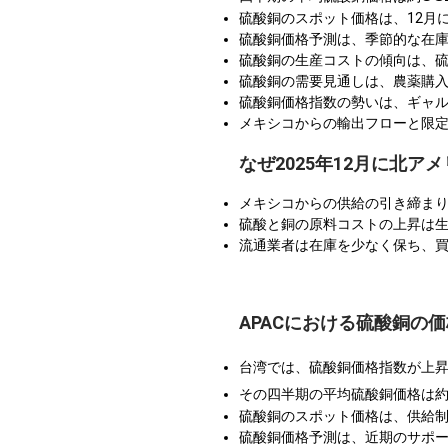
硫酸銅のスポット価格は、12月
硫酸銅価格予測は、季節的な在
硫酸銅の生産コストの傾向は、
硫酸銅の需要見通しは、農薬購
硫酸銅価格指数の勢いは、ギャ
メキシコからの輸出フローと限
なぜ2025年12月に北
メキシコからの供給の引き締ま
硫酸と銅の原料コストの上昇は
流通業者は在庫を少なく保ち、
APACにおける硫酸銅の価
台湾では、硫酸銅価格指数が上
その四半期の平均硫酸銅価格は
硫酸銅のスポット価格は、供給
硫酸銅価格予測は、近期のサポ