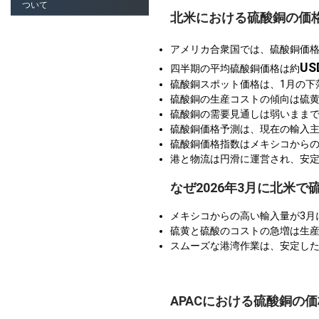
ついて
北米における硫酸銅の価
アメリカ合衆国では、硫酸銅価
US
四半期の平均硫酸銅価格は約
硫酸銅スポット価格は、1月の下
硫酸銅の生産コストの傾向は硫
硫酸銅の需要見通しは弱いまま
硫酸銅価格予測は、現在の輸入
硫酸銅価格指数はメキシコから
港と物流は円滑に運営され、安
なぜ2026年3月に北米
メキシコからの高い輸入量が3月
硫黄と硫酸のコストの急増は生
スムーズな港湾作業は、安定し
APACにおける硫酸銅の価