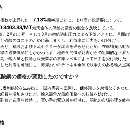
格
7.13%
格指数が上昇した。
四半期ごとに、より高い総需要によって。
D 3403.33/MT
港湾全体の供給と需要の混合を反映している。
落、2月の上昇、そして3月の供給過剰圧力による下落とともに、月間の
黄と硫酸のコストのために高止まりし、利益率に圧力をかけ続けた。
であり、建設および下流セクターが調達を遅らせたため、在庫補充活動
主導の過剰供給にもかかわらず、地政学的供給妨害からの短期的な上昇
の高い輸入量と快適な販売業者の在庫レベルによって圧力を受け続けた
定した到着を可能にし、湾岸沿いのチャネル全体で競争力のある輸入提
で硫酸銅の価格が変動したのですか？
に過剰供給を生み出し、国内需要を圧倒し、価格譲歩を余儀なくさせた
産経費を増加させたが、輸入競争が最終価格への転嫁を妨げた。
た到着と在庫を維持し、買い手の緊迫感を軽減し、弱気の市場心理を維
格