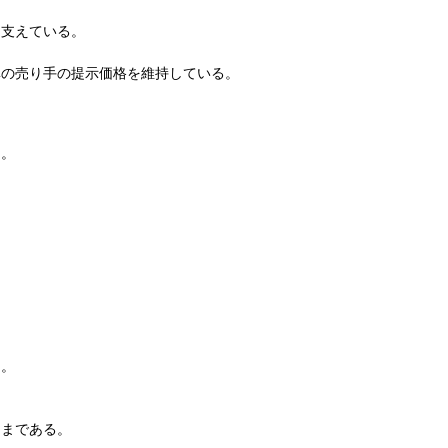
を支えている。
準の売り手の提示価格を維持している。
た。
た。
ままである。