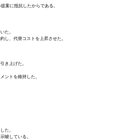
い提案に抵抗したからである。
ていた。
制約し、代替コストを上昇させた。
を引き上げた。
チメントを維持した。
移した。
を示唆している。