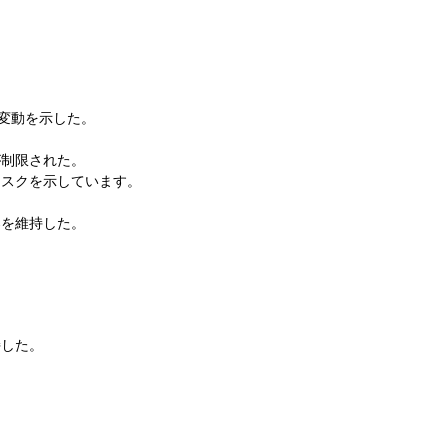
変動を示した。
が制限された。
リスクを示しています。
。
案を維持した。
。
持した。