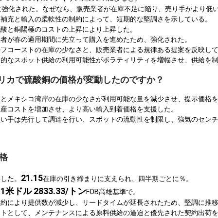
に強化された。なぜなら、販売業者が在庫不足に陥り、売り手がより低
庫補充と輸入の柔軟性の制約によって、短期的な堅調さを示している。
硫酸と銅陽極のコストの上昇により上昇した。
入者が春の適用期間に先立って購入を進めたため、強化された。
ルフコーストの在庫の少なさと、販売業者による規律ある提案を反映し
定的なスポット供給の利用可能性がボラティリティを増幅させ、供給を
アメリカで硫酸銅の価格が変動したのですか？
りとメキシコ湾岸の在庫の少なさが利用可能な量を減少させ、提示価格
生産コストを増加させ、より高い輸入到着価格を支援した。
買い手は先行して調達を行い、スポットの流動性を制限し、強気のセン
格
21.15
昇した。
在庫の引き締まりに支えられ、四半期ごとに％。
1米ドル 2833.33/トン
約
FOB高雄基準で。
制約により提供数が減少し、リードタイムが延長されたため、堅調に推
ートとして、メンテナンスによる原料供給の逼迫と優先された契約出荷