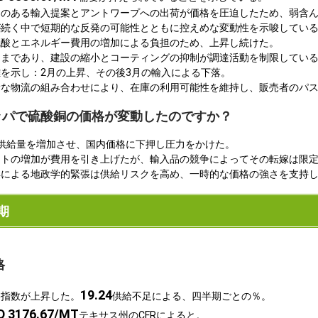
力のある輸入提案とアントワープへの出荷が価格を圧迫したため、弱含
が続く中で短期的な反発の可能性とともに控えめな変動性を示唆してい
硫酸とエネルギー費用の増加による負担のため、上昇し続けた。
ままであり、建設の縮小とコーティングの抑制が調達活動を制限してい
を示し：2月の上昇、その後3月の輸入による下落。
滑な物流の組み合わせにより、在庫の利用可能性を維持し、販売者のパ
ロッパで硫酸銅の価格が変動したのですか？
供給量を増加させ、国内価格に下押し圧力をかけた。
ストの増加が費用を引き上げたが、輸入品の競争によってその転嫁は限
昇による地政学的緊張は供給リスクを高め、一時的な価格の強さを支持
期
格
19.24
格指数が上昇した。
供給不足による、四半期ごとの％。
D 3176.67/MT
テキサス州のCFRによると。