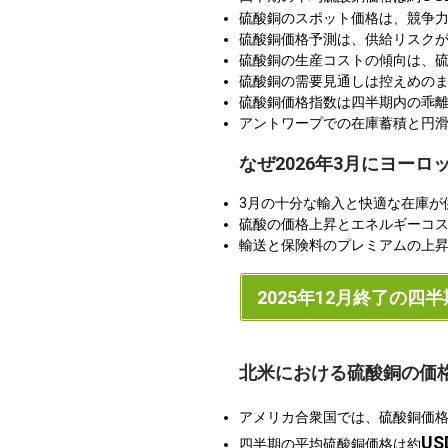
硫酸銅のスポット価格は、競争
硫酸銅価格予測は、供給リスク
硫酸銅の生産コストの傾向は、
硫酸銅の需要見通しは控えめの
硫酸銅価格指数は四半期内の乖離
アントワープでの在庫蓄積と円
なぜ2026年3月にヨー
3月の十分な輸入と快適な在庫が
硫酸の価格上昇とエネルギーコ
輸送と保険料のプレミアムの上
2025年12月終了の四半
北米における硫酸銅の価
アメリカ合衆国では、硫酸銅価
US
四半期の平均硫酸銅価格は約