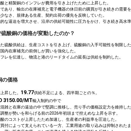
硫酸と精製銅のインフレが費用を引き上げたために上昇した。
まであり、輸出の在庫補充と電子機器の休日前の購買が引き続きの需要
の少なさ、規律ある生産、契約出荷の優先を反映していた。
域的な逼迫を増大させ、沿岸の供給可能性に圧力をかけ、引き続き高水
ACで硫酸銅の価格が変動したのか？
れた硫酸供給は、生産コストを引き上げ、硫酸銅の入手可能性を制限し
び国内在庫補充の前倒しが買いを強化した。
ンフレを伝達し、物流と港のリードタイムの延長は供給を制約した。
銅の価格
19.77
が上昇した。
供給不足による、四半期ごとの％。
D 3150.00/MT
輸入制約の中で
の混雑と在庫の逼迫の中で堅調に推移し、売り手の価格設定力を維持し
調整が勢いを和らげる前の2026年初頭まで控えめな上昇を示す。
硫酸のコストが上昇したため加速し、生産者の利益率を圧迫した。
業買付によって支えられている一方、工業用途の取り込みは抑制された