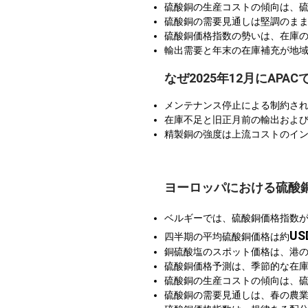
硫酸銅の生産コストの傾向は、
硫酸銅の需要見通しは堅調のま
硫酸銅価格指数の勢いは、在庫
輸出需要と年末の在庫補充が地
なぜ2025年12月にAP
メンテナンス停止による制約さ
在庫不足と旧正月前の輸出およ
精製銅の強度は上流コストのイ
ヨーロッパにおける硫酸
ベルギーでは、硫酸銅価格指数
US
四半期の平均硫酸銅価格は約
銅硫酸塩のスポット価格は、港
硫酸銅価格予測は、季節的な在庫
硫酸銅の生産コストの傾向は、
硫酸銅の需要見通しは、春の農