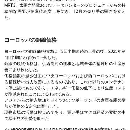
MRT3、太陽光発電およびデータセンターのプロジェクトからの持
続的な需要が在庫積み増しを防ぎ、12月の売り手の堅さを支え
た。
ヨーロッパの銅線価格
ヨーロッパの銅線価格指数は、3四半期連続の上昇の後、2025年第
4四半期にわずかに下落した。
銅線の現物価格は、供給制約の緩和と地域全体の精錬所の生産改
善により軟化した。
価格指数の減少は主に中央ヨーロッパおよび西ヨーロッパにおけ
る精錬所の出力改善によるものであり、これは以前のメンテナン
ス停止後のものであり、エネルギー価格の低下により生産コスト
が削減されたことによるものである。
アジアからの輸入増加とドイツおよびポーランドの倉庫在庫の増
加が価格の安定化に寄与した。
現物市場の活動は控えめであり、買い手はマクロ経済の変動の中
で様子見の姿勢を取った