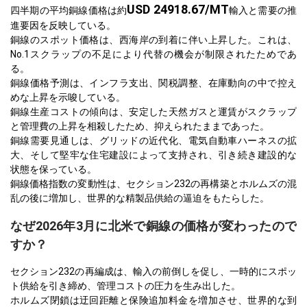
USD 24918.67/MT
四半期の平均銅線価格は約
輸入と需要の推
進要因を反映している。
銅線のスポット価格は、西海岸の到着に伴い上昇した。これは、
No.1スクラップの不足により代替の機会が制限されたためであ
る。
銅線価格予測は、インフラ支出、関税調整、在庫動向の中で控え
めな上昇を示唆している。
銅線生産コストの傾向は、安定した天然ガスと運賃がスクラップ
と管理費の上昇を相殺したため、抑えられたままであった。
銅線需要見通しは、グリッドの近代化、電気自動車ハーネスの拡
大、そして堅牢な住宅建設によって支持され、引き続き建設的な
状態を保っている。
銅線価格指数の変動性は、セクション232の再構築とホルムズの混
乱の後に増加し、世界的な精製品供給の逼迫をもたらした。
なぜ2026年3月に北米で銅線の価格が変わったので
すか？
セクション232の再編成は、輸入の前倒しを促し、一時的にスポッ
ト供給を引き締め、管理コストの圧力を生み出した。
ホルムズ閉鎖は迂回距離と保険追加料金を増加させ、世界的な到