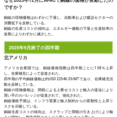
なぜ2025年12月にAPACで銅線の価格が変動したの
ですか？
銅線の現物価格はわずかに下落し、自動車および建設セクターの
消費低下を反映している。
銅線の生産コストの傾向は、エネルギー価格の下落と生産効率の
改善によりわずかに減少した。
2025年9月終了の四半期
北アメリカ
アメリカ合衆国では、銅線価格指数は四半期ごとに1.58％上昇
し、在庫補充によって促進された。
四半期の平均銅線価格は約USD 22546.33/MTであり、在庫補充活
動を反映している。
銅線の現物価格は、関税による上乗せコストと輸入の逼迫により
買い手のカバレッジが促進されて、強化された。
銅線価格予測は、インフラ需要と輸入制約からの変動性と上昇リ
スクを示唆している。
銅線生産コストの傾向は、スクラップと関税の引き上げにより輸