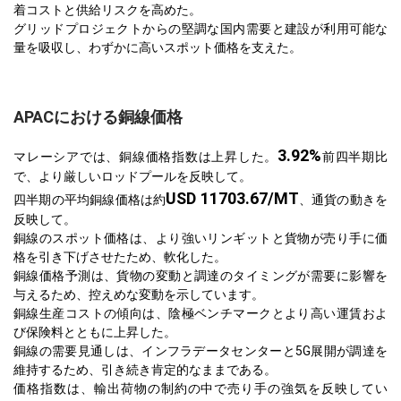
着コストと供給リスクを高めた。
グリッドプロジェクトからの堅調な国内需要と建設が利用可能な
量を吸収し、わずかに高いスポット価格を支えた。
APACにおける銅線価格
3.92%
マレーシアでは、銅線価格指数は上昇した。
前四半期比
で、より厳しいロッドプールを反映して。
USD 11703.67/MT
四半期の平均銅線価格は約
、通貨の動きを
反映して。
銅線のスポット価格は、より強いリンギットと貨物が売り手に価
格を引き下げさせたため、軟化した。
銅線価格予測は、貨物の変動と調達のタイミングが需要に影響を
与えるため、控えめな変動を示しています。
銅線生産コストの傾向は、陰極ベンチマークとより高い運賃およ
び保険料とともに上昇した。
銅線の需要見通しは、インフラデータセンターと5G展開が調達を
維持するため、引き続き肯定的なままである。
価格指数は、輸出荷物の制約の中で売り手の強気を反映してい