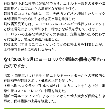
銅線価格予測は慎重に楽観的であり、エネルギー政策の変更や炭
素調整メカニズムからの潜在的な変動性を伴う。
銅線生産コストの傾向は、高い天然ガス価格と増加したリサイク
ル処理費用のために引き続き高水準を維持した。
銅線需要見通しは、東ヨーロッパのエネルギー移行プロジェクト
と鉄道電化によって牽引され、穏やかな成長を示しています。
ヨーロッパの主要な精錬所からの供給は、定期点検のためにわず
かに減少し、地元の供給が逼迫した。
代替圧力（アルミニウム）がいくつかの価格上昇を制限したが、
上昇傾向を完全に相殺しなかった。
なぜ2026年3月にヨーロッパで銅線の価格が変わっ
たのですか。
増加 – 自動車および再生可能エネルギーセクターからの季節的な
在庫補充が銅線スポット価格の上昇を促した。
冬季の間のスクラップ生成の減少は、入力コストを引き上げ、銅
線生産コストのトレンドに影響を与えた。
船舶の再ルーティングによるアジアからの輸入減少が供給を引き
締め、価格指数の上昇を強化した。