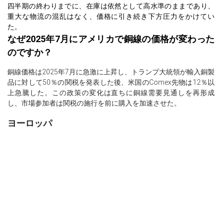
四半期の終わりまでに、在庫は依然として高水準のままであり、
重大な物流の混乱はなく、価格に引き続き下方圧力をかけてい
た。
なぜ2025年7月にアメリカで銅線の価格が変わった
のですか？
銅線価格は2025年7月に急激に上昇し、トランプ大統領が輸入銅製
品に対して50％の関税を発表した後、米国のComex先物は12％以
上急騰した。この政策の変化は直ちに銅線需要見通しを再形成
し、市場参加者は関税の施行を前に購入を加速させた。
ヨーロッパ
ヨーロッパの銅線価格指数は2025年第2四半期に上昇し、供給チェ
ーンと最終用途市場からの混合信号の中で、地域の基礎的条件が
堅調であることを反映している。
ヨーロッパの銅線生産者は、主要な拠点（例：ドイツおよび北
欧）での精錬所の操業が安定していることに支えられ、概ね安定
した生産を維持した。しかしながら、高いエネルギーコストと時
折発生する貨物の詰まり—特に地中海の主要港を通じて—が、利益
率と物流のスケジュールに負担をかけた。