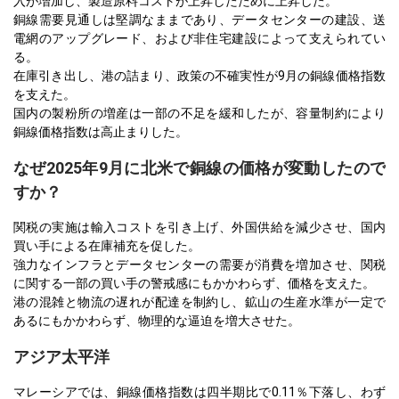
入が増加し、製造原料コストが上昇したために上昇した。
銅線需要見通しは堅調なままであり、データセンターの建設、送
電網のアップグレード、および非住宅建設によって支えられてい
る。
在庫引き出し、港の詰まり、政策の不確実性が9月の銅線価格指数
を支えた。
国内の製粉所の増産は一部の不足を緩和したが、容量制約により
銅線価格指数は高止まりした。
なぜ2025年9月に北米で銅線の価格が変動したので
すか？
関税の実施は輸入コストを引き上げ、外国供給を減少させ、国内
買い手による在庫補充を促した。
強力なインフラとデータセンターの需要が消費を増加させ、関税
に関する一部の買い手の警戒感にもかかわらず、価格を支えた。
港の混雑と物流の遅れが配達を制約し、鉱山の生産水準が一定で
あるにもかかわらず、物理的な逼迫を増大させた。
アジア太平洋
マレーシアでは、銅線価格指数は四半期比で0.11％下落し、わず