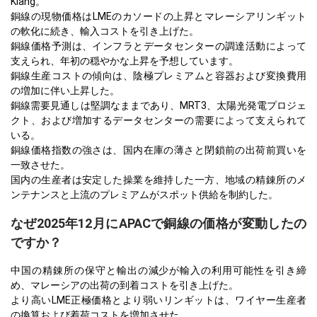
Klang。
銅線の現物価格はLMEのカソードの上昇とマレーシアリンギット
の軟化に続き、輸入コストを引き上げた。
銅線価格予測は、インフラとデータセンターの調達活動によって
支えられ、年初の穏やかな上昇を予想しています。
銅線生産コストの傾向は、陰極プレミアムと容器および変換費用
の増加に伴い上昇した。
銅線需要見通しは堅調なままであり、MRT3、太陽光発電プロジェ
クト、および増加するデータセンターの需要によって支えられて
いる。
銅線価格指数の強さは、国内在庫の薄さと閉鎖前の出荷前買いを
一致させた。
国内の生産者は安定した操業を維持した一方、地域の精錬所のメ
ンテナンスと上流のプレミアムがスポット供給を制約した。
なぜ2025年12月にAPACで銅線の価格が変動したの
ですか？
中国の精錬所の保守と輸出の減少が輸入の利用可能性を引き締
め、マレーシアの出荷の到着コストを引き上げた。
より高いLME正極価格とより弱いリンギットは、ワイヤー生産者
の換算および着荷コストを増加させた。