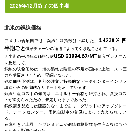
2025年12月終了の四半期
北米の銅線価格
6.4238％ 四
アメリカ合衆国では、銅線価格指数は上昇した。
半期ごと
供給チェーンの逼迫によって引き起こされている。
USD 23994.67/MT
四半期の平均銅線価格は約
輸入プレミアム
を反映して。
銅線の現物価格は、港の混雑と陰極の不足が国内の上陸コスト圧
力を増幅させたため、堅調となった。
銅線価格予測は、冬前の注文と持続的なデータセンターインフラ
調達からの短期的なサポートを示しています。
銅線生産コストの傾向は、エネルギー価格が維持され、変換コス
トが抑えられたため、安定したままであった。
銅線需要見通しは建設的なままであり、グリッドのアップグレー
ド、データセンター、電気自動車の普及によって支えられてい
る。
在庫引きと上昇したプレミアムが銅線価格指数を生産回復にもか
かわらず堅調に保った。