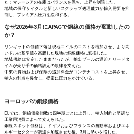
た；マレーシアの在庫はバランスを保ち、上昇を制限した。
地域の保守サイクルと新しいスクラップ処理能力が輸入需要を抑
制し、プレミアム圧力を緩和する。
なぜ2026年3月にAPACで銅線の価格が変動したの
か？
リンギットの価値下落は現地コイルのコストを増加させ、より高
いドルの基準値を高騰した現地の銅線価格に変換した。
地域供給は安定したままだったが、輸出プールの逼迫とリードタ
イムが売り手の価格設定の規律を支えた。
中東の貨物および保険の追加料金がコンテナコストを上昇させ、
輸入の利点を侵食し、提案に圧力をかけている。
ヨーロッパの銅線価格
EUでは、銅線価格指数は四半期ごとに上昇し、輸入制約と堅調な
工業用消費によって支えられた。
銅線スポット価格は、ドイツおよびフランスの自動車およびエネ
ルギーセクターが調達を加速させた後、3月に勢いを増した。