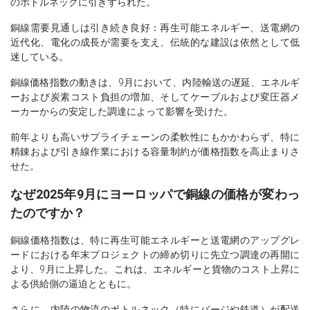
のボトルネックに引きずられた。
銅線需要見通しは引き続き良好：再生可能エネルギー、送電網の
近代化、電化の成長が需要を支え、伝統的な建設は依然として低
迷している。
銅線価格指数の動きは、9月において、内陸輸送の遅延、エネルギ
ーおよび炭素コスト負担の増加、そしてケーブルおよび変圧器メ
ーカーからの安定した調達によって影響を受けた。
前年よりも高いサプライチェーンの柔軟性にもかかわらず、特に
精錬および引き線作業における容量制約が価格指数を高止まりさ
せた。
なぜ2025年9月にヨーロッパで銅線の価格が変わっ
たのですか？
銅線価格指数は、特に再生可能エネルギーと送電網のアップグレ
ードにおける年末プロジェクトの締め切りに先立つ調達の再開に
より、9月に上昇した。これは、エネルギーと貨物のコスト上昇に
よる供給側の逼迫とともに。
さらに、内陸の物流のボトルネック（特にバージや鉄道）が配送