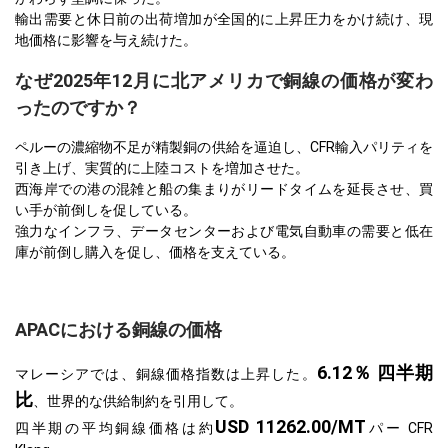
輸出需要と休日前の出荷増加が全国的に上昇圧力をかけ続け、現
地価格に影響を与え続けた。
なぜ2025年12月に北アメリカで銅線の価格が変わ
ったのですか？
ペルーの濃縮物不足が精製銅の供給を逼迫し、CFR輸入パリティを
引き上げ、実質的に上陸コストを増加させた。
西海岸での港の混雑と船の集まりがリードタイムを延長させ、買
い手が前倒しを促している。
強力なインフラ、データセンターおよび電気自動車の需要と低在
庫が前倒し購入を促し、価格を支えている。
APACにおける銅線の価格
6.12％ 四半期
マレーシアでは、銅線価格指数は上昇した。
比
、世界的な供給制約を引用して。
USD 11262.00/MT
四半期の平均銅線価格は約
パー CFR