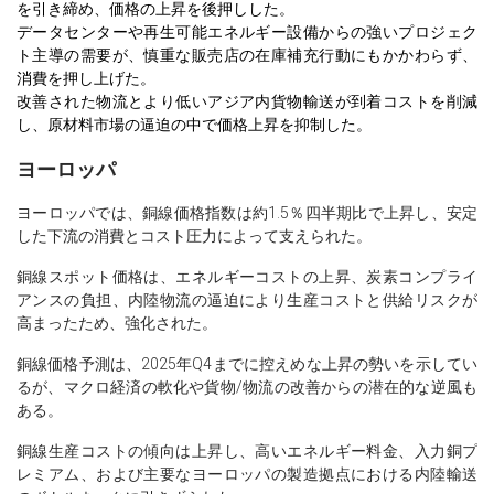
を引き締め、価格の上昇を後押しした。
データセンターや再生可能エネルギー設備からの強いプロジェク
ト主導の需要が、慎重な販売店の在庫補充行動にもかかわらず、
消費を押し上げた。
改善された物流とより低いアジア内貨物輸送が到着コストを削減
し、原材料市場の逼迫の中で価格上昇を抑制した。
ヨーロッパ
ヨーロッパでは、銅線価格指数は約1.5％四半期比で上昇し、安定
した下流の消費とコスト圧力によって支えられた。
銅線スポット価格は、エネルギーコストの上昇、炭素コンプライ
アンスの負担、内陸物流の逼迫により生産コストと供給リスクが
高まったため、強化された。
銅線価格予測は、2025年Q4までに控えめな上昇の勢いを示してい
るが、マクロ経済の軟化や貨物/物流の改善からの潜在的な逆風も
ある。
銅線生産コストの傾向は上昇し、高いエネルギー料金、入力銅プ
レミアム、および主要なヨーロッパの製造拠点における内陸輸送