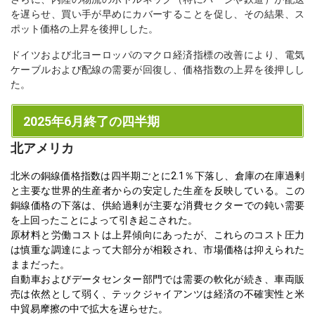
を遅らせ、買い手が早めにカバーすることを促し、その結果、ス
ポット価格の上昇を後押しした。
ドイツおよび北ヨーロッパのマクロ経済指標の改善により、電気
ケーブルおよび配線の需要が回復し、価格指数の上昇を後押しし
た。
2025年6月終了の四半期
北アメリカ
北米の銅線価格指数は四半期ごとに2.1％下落し、倉庫の在庫過剰
と主要な世界的生産者からの安定した生産を反映している。この
銅線価格の下落は、供給過剰が主要な消費セクターでの鈍い需要
を上回ったことによって引き起こされた。
原材料と労働コストは上昇傾向にあったが、これらのコスト圧力
は慎重な調達によって大部分が相殺され、市場価格は抑えられた
ままだった。
自動車およびデータセンター部門では需要の軟化が続き、車両販
売は依然として弱く、テックジャイアンツは経済の不確実性と米
中貿易摩擦の中で拡大を遅らせた。