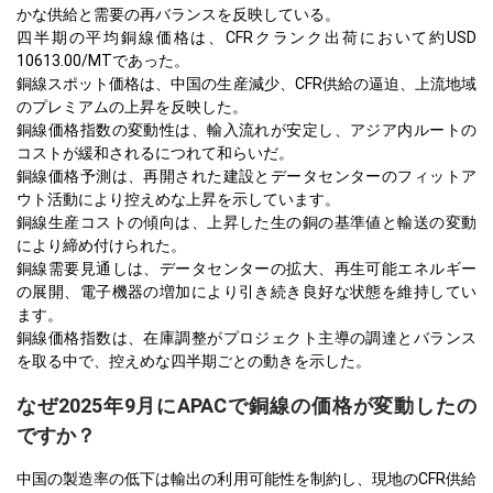
かな供給と需要の再バランスを反映している。
四半期の平均銅線価格は、CFRクランク出荷において約USD
10613.00/MTであった。
銅線スポット価格は、中国の生産減少、CFR供給の逼迫、上流地域
のプレミアムの上昇を反映した。
銅線価格指数の変動性は、輸入流れが安定し、アジア内ルートの
コストが緩和されるにつれて和らいだ。
銅線価格予測は、再開された建設とデータセンターのフィットア
ウト活動により控えめな上昇を示しています。
銅線生産コストの傾向は、上昇した生の銅の基準値と輸送の変動
により締め付けられた。
銅線需要見通しは、データセンターの拡大、再生可能エネルギー
の展開、電子機器の増加により引き続き良好な状態を維持してい
ます。
銅線価格指数は、在庫調整がプロジェクト主導の調達とバランス
を取る中で、控えめな四半期ごとの動きを示した。
なぜ2025年9月にAPACで銅線の価格が変動したの
ですか？
中国の製造率の低下は輸出の利用可能性を制約し、現地のCFR供給