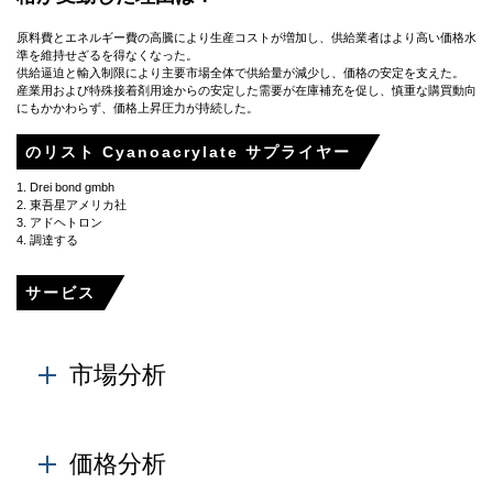
原料費とエネルギー費の高騰により生産コストが増加し、供給業者はより高い価格水
準を維持せざるを得なくなった。
供給逼迫と輸入制限により主要市場全体で供給量が減少し、価格の安定を支えた。
産業用および特殊接着剤用途からの安定した需要が在庫補充を促し、慎重な購買動向
にもかかわらず、価格上昇圧力が持続した。
のリスト Cyanoacrylate サプライヤー
1. Drei bond gmbh
2. 東吾星アメリカ社
3. アドヘトロン
4. 調達する
サービス
市場分析
各社の備容量、生産量、工場の運用効率は、メーカー
から直接取得さきます。Cyanoacrylate の輸入量と輸出
価格分析
量は、政府筋から得られ、国と地域レベル市場での生