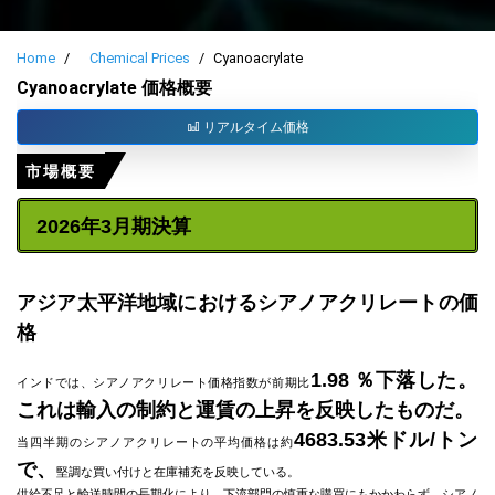
Home
Chemical Prices
Cyanoacrylate
Cyanoacrylate 価格概要
リアルタイム価格
市場概要
2026年3月期決算
アジア太平洋地域におけるシアノアクリレートの価
格
1.98 ％下落した。
インドでは、シアノアクリレート価格指数が
前期比
これは輸入の制約と運賃の上昇を反映したものだ。
4683.53米ドル/トン
当四半期のシアノアクリレートの平均価格は約
で、
堅調な買い付けと在庫補充を反映している。
供給不足と輸送時間の長期化により、下流部門の慎重な購買にもかかわらず、シアノ