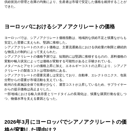
供給状況の管理と在庫の均衡により、生産者は市場で安定した価格を維持することが
できた。
ヨーロッパにおけるシアノアクリレートの価格
ヨーロッパでは、シアノアクリレート価格指数は、地域的な供給不足と慎重ながらも
安定した需要に支えられ、堅調に推移した。
シアノアクリレートのスポット価格は、主要流通拠点における供給量の制限と継続的
な物流上の制約によって支えられた。
シアノアクリレートの価格予測では、短期的には堅調に推移するものの、原料価格の
変動や輸入状況によっては価格が変動する可能性があると示唆されている。
メタノールとアセトンの価格上昇に加え、エネルギーコストの上昇により、シアノア
クリレートの製造コストは増加傾向にある。
シアノアクリレートの需要見通しは安定しており、自動車、エレクトロニクス、包装
分野からの需要が市場活動を支えている。
欧州の生産施設全体で在庫が少なく、運営コストが上昇しているため、サプライヤー
からの提示価格は高止まりした。
一部地域における輸入依存度とリードタイムの​​長期化は、慎重な購買行動を促しつ
つ、物価水準を支える要因となった。
2026年3月にヨーロッパでシアノアクリレートの価
格が変動した理由は？