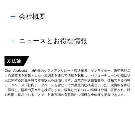
産、輸入、輸出、在庫の水準を考慮して、需要が計算
製品価格は、原油価格動向と需給ギャップ、原料の変
される。
動、下流部門の市場動向と相関関係している。
会社概要
Learn More
Learn More
Cyanoacrylate 市場における主要なグローバル・業者の
財務実績に関する基本的な詳細と情報は、視覚的に魅
ニュースとお得な情報
了的な方法で提示される。また、拡張計画と企業戦略
も把握され、企業がより焦点を絞る必要のある分野を
業界固有および製品固有のニュースに関する日々の更
理解するのに役立つ企業のビジョンと使命を理解でき
方法論
新、工場停止/閉鎖、容量の拡張、運用比、需要の供給
ます。
の状況に関する洞察、テクノロジーライセンスの付
ChemAnalystは、国内外のシアノアクリレート製造業者、サプライヤー、販売代理店
与、新しい品の発表と取引、合併と買収、戦略的な投
／流通業者を対象とした一次調査を通じて情報を収集し、バリューチェーンや需給状
況に関する知見を得て市場状況を評価します。企業の年次報告書や、信頼できる有料
資、と投資を行い、市場機会を活用できるように支援
データベース（社内データベースを含む）での徹底的な検索といった二次資料を綿密
します。
に調査し、情報の妥当性を検証します。収集したすべての情報は分析、評価され、時
系列順に提示されることで、対象市場の有意義かつ明確な全体像を把握できます。
当社の業界専門家チームは、グローバルシアノアクリレート市場の様々な側面を包括
的に監視・分析しています。チームは、様々な産業分野や戦略的視点を分析し、業界
の長期的な業績に関する分析を提供します。これにより、お客様は将来の投資計画を
効率的に立て、リスクを軽減し、コスト動向を理解し、市場の変動の中でバランスを
取ることが可能になります。
新型コロナウイルス感染症（COVID-19）のパンデミックが世界のサプライチェーン