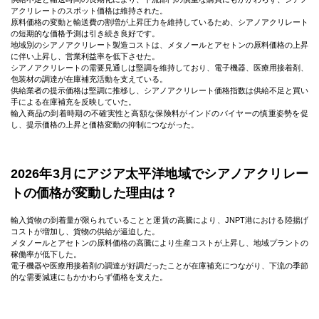
アクリレートのスポット価格は維持された。
原料価格の変動と輸送費の割増が上昇圧力を維持しているため、シアノアクリレート
の短期的な価格予測は引き続き良好です。
地域別のシアノアクリレート製造コストは、メタノールとアセトンの原料価格の上昇
に伴い上昇し、営業利益率を低下させた。
シアノアクリレートの需要見通しは堅調を維持しており、電子機器、医療用接着剤、
包装材の調達が在庫補充活動を支えている。
供給業者の提示価格は堅調に推移し、シアノアクリレート価格指数は供給不足と買い
手による在庫補充を反映していた。
輸入商品の到着時期の不確実性と高額な保険料がインドのバイヤーの慎重姿勢を促
し、提示価格の上昇と価格変動の抑制につながった。
2026年3月にアジア太平洋地域でシアノアクリレー
トの価格が変動した理由は？
輸入貨物の到着量が限られていることと運賃の高騰により、JNPT港における陸揚げ
コストが増加し、貨物の供給が逼迫した。
メタノールとアセトンの原料価格の高騰により生産コストが上昇し、地域プラントの
稼働率が低下した。
電子機器や医療用接着剤の調達が好調だったことが在庫補充につながり、下流の季節
的な需要減速にもかかわらず価格を支えた。