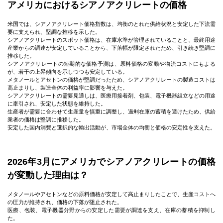
アメリカにおけるシアノアクリレートの価格
米国では、シアノアクリレート価格指数は、均衡のとれた供給状況と安定した下流需
要に支えられ、堅調な推移を示した。
シアノアクリレートのスポット価格は、在庫水準が管理されていることと、最終用途
産業からの調達が安定していることから、下落幅が限定されたため、引き続き堅調に
推移した。
シアノアクリレートの短期的な価格予測は、原料価格の変動や物流コストにもよる
が、若干の上昇傾向を示しつつも安定している。
メタノールとアセトンの価格が堅調だったため、シアノアクリレートの製造コストは
高止まりし、製造全体の利益率に影響を与えた。
シアノアクリレートの需要見通しは、医療用接着剤、包装、電子機器組立などの用途
に牽引され、安定した状態を維持した。
生産者が需要に合わせて生産量を慎重に調整し、過剰在庫の蓄積を避けたため、供給
業者の価格は堅調に推移した。
安定した国内消費と選択的な輸出活動が、市場全体の均衡と価格の安定性を支えた。
2026年3月にアメリカでシアノアクリレートの価格
が変動した理由は？
メタノールやアセトンなどの原料価格が安定して高止まりしたことで、生産コストへ
の圧力が維持され、価格の下落が阻止された。
医療、包装、電子機器分野からの安定した需要が調達を支え、在庫の蓄積を抑制し
た。