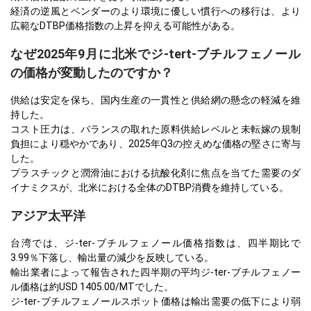
経済の逆風とベンダーのより環境に優しい慣行への移行は、より
広範なDTBP価格指数の上昇を抑える可能性がある。
なぜ2025年9月に北米でジ-tert-ブチルフェノール
の価格が変動したのですか？
供給は安定を保ち、国内生産の一貫性と供給網の懸念の軽減を維
持した。
コスト圧力は、バランスの取れた原料供給レベルと未転嫁の規制
負担により穏やかであり、2025年Q3の控えめな価格の堅さに寄与
した。
プラスチックと潤滑油における抗酸化剤に焦点を当てた需要のダ
イナミクスが、北米における全体のDTBP消費を維持している。
アジア太平洋
台湾では、ジ-ter-ブチルフェノール価格指数は、四半期比で
3.99％下落し、輸出量の減少を反映している。
輸出業者によって報告された四半期の平均ジ-ter-ブチルフェノー
ル価格は約USD 1405.00/MTでした。
ジ-ter-ブチルフェノールスポット価格は輸出需要の低下により弱