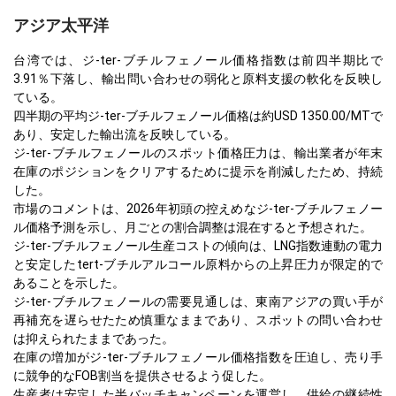
アジア太平洋
台湾では、ジ-ter-ブチルフェノール価格指数は前四半期比で
3.91％下落し、輸出問い合わせの弱化と原料支援の軟化を反映し
ている。
四半期の平均ジ-ter-ブチルフェノール価格は約USD 1350.00/MTで
あり、安定した輸出流を反映している。
ジ-ter-ブチルフェノールのスポット価格圧力は、輸出業者が年末
在庫のポジションをクリアするために提示を削減したため、持続
した。
市場のコメントは、2026年初頭の控えめなジ-ter-ブチルフェノー
ル価格予測を示し、月ごとの割合調整は混在すると予想された。
ジ-ter-ブチルフェノール生産コストの傾向は、LNG指数連動の電力
と安定したtert-ブチルアルコール原料からの上昇圧力が限定的で
あることを示した。
ジ-ter-ブチルフェノールの需要見通しは、東南アジアの買い手が
再補充を遅らせたため慎重なままであり、スポットの問い合わせ
は抑えられたままであった。
在庫の増加がジ-ter-ブチルフェノール価格指数を圧迫し、売り手
に競争的なFOB割当を提供させるよう促した。
生産者は安定した半バッチキャンペーンを運営し、供給の継続性