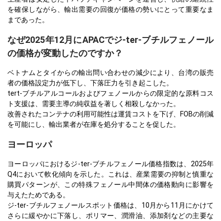
を確保しながら、輸出需要の回復が価格の勢いにとって重要なま
まであった。
なぜ2025年12月にAPACでジ-ter-ブチルフェノール
の価格が変動したのですか？
ベトナムとタイからの輸出問い合わせの減少により、台湾の販売
者の価格設定力が低下し、下落圧力を引き起こした。
tert-ブチルアルコールおよびフェノールからの限定的な原料コス
ト支援は、需要主導の純収益を著しく相殺しなかった。
改善されたコンテナの利用可能性は運賃コストを下げ、FOBの削減
を可能にし、輸出業者が在庫を処分することを促した。
ヨーロッパ
ヨーロッパにおけるジ-ter-ブチルフェノール価格指数は、2025年
Q4において軟化傾向を示した。これは、産業需要の抑制と慎重な
購買パターンが、この特殊フェノール中間体の価格動向に影響を
与えたためである。
ジ-ter-ブチルフェノールスポット価格は、10月から11月にかけて
さらに緩やかに下落し、ポリマー、潤滑油、添加剤などの主要な