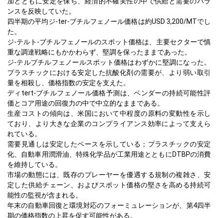
加とともに安定を保ち、経済的不確実性の中で供給と需要のバラ
ンスを反映していた。
四半期の平均ジ-ter-ブチルフェノール価格は約USD 3,200/MTでし
た。
ジ-テルト-ブチルフェノールのスポット価格は、主要セクターで慎
重な調達戦略にもかかわらず、堅調を保ったままであった。
ジ-テルブチルフェノールスポット価格はわずかに堅調になった。
プラスチックにおける安定した抗酸化剤の需要が、より弱い取引
量を相殺し、価格指数の安定を支えた。
ディtert-ブチルフェノール価格予測は、ベンダーの持続可能性評
価とコア用途の回復力の中で中立的なままである。
生産コストの傾向は、米国において中程度の原料の変動性を示し
ており、より大きな企業のコンプライアンス効率によって支えら
れている。
需要見通しは安定したペースを示している；プラスチックの安定
化、自動車用潤滑油、特殊化学品が工業用途とともにDTBPの消費
を維持している。
市場の動態には、既存のプレーヤーを優遇する規制の複雑さ、安
定した供給チェーン、およびスポット価格の堅さを高める持続可
能性の監視が含まれる。
年末の自動車回復と環境対応のフォーミュレーションが、第4四半
期の価格指数の上昇を促す可能性がある。