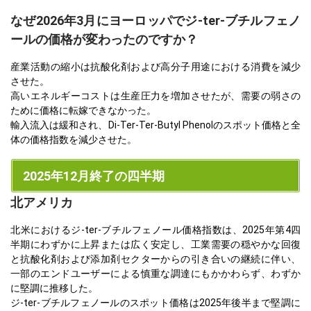
なぜ2026年3月にヨーロッパでジ-ter-ブチルフェノ
ールの価格が変わったのですか？
産業活動の縮小は抗酸化剤および高分子用途における消費を減少
させた。
高いエネルギーコストは生産圧力を増加させたが、需要の弱さの
ために価格に転嫁できなかった。
輸入流入は緩和され、Di-Ter-Ter-Butyl Phenolのスポット価格と全
体の価格指数を減少させた。
2025年12月終了の四半期
北アメリカ
北米におけるジ-ter-ブチルフェノール価格指数は、2025年第4四
半期にわずかに上昇または広く安定し、工業需要の穏やかな回復
と抗酸化剤および添加剤セクターからの引き合いの継続に伴い、
一部のエンドユーザーによる慎重な調達にもかかわらず、わずか
に堅調に推移した。
ジ-ter-ブチルフェノールのスポット価格は2025年後半まで堅調に