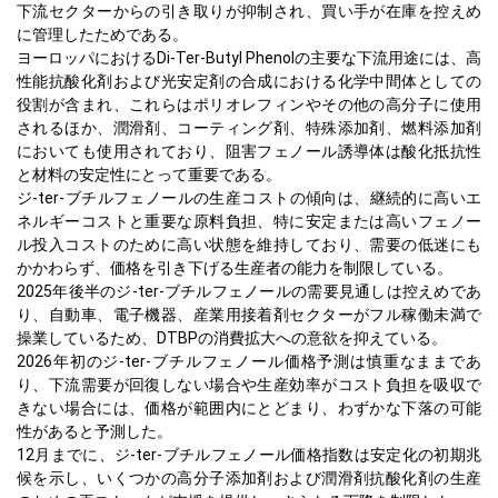
下流セクターからの引き取りが抑制され、買い手が在庫を控えめ
に管理したためである。
ヨーロッパにおけるDi-Ter-Butyl Phenolの主要な下流用途には、高
性能抗酸化剤および光安定剤の合成における化学中間体としての
役割が含まれ、これらはポリオレフィンやその他の高分子に使用
されるほか、潤滑剤、コーティング剤、特殊添加剤、燃料添加剤
においても使用されており、阻害フェノール誘導体は酸化抵抗性
と材料の安定性にとって重要である。
ジ-ter-ブチルフェノールの生産コストの傾向は、継続的に高いエ
ネルギーコストと重要な原料負担、特に安定または高いフェノー
ル投入コストのために高い状態を維持しており、需要の低迷にも
かかわらず、価格を引き下げる生産者の能力を制限している。
2025年後半のジ-ter-ブチルフェノールの需要見通しは控えめであ
り、自動車、電子機器、産業用接着剤セクターがフル稼働未満で
操業しているため、DTBPの消費拡大への意欲を抑えている。
2026年初のジ-ter-ブチルフェノール価格予測は慎重なままであ
り、下流需要が回復しない場合や生産効率がコスト負担を吸収で
きない場合には、価格が範囲内にとどまり、わずかな下落の可能
性があると予測した。
12月までに、ジ-ter-ブチルフェノール価格指数は安定化の初期兆
候を示し、いくつかの高分子添加剤および潤滑剤抗酸化剤の生産