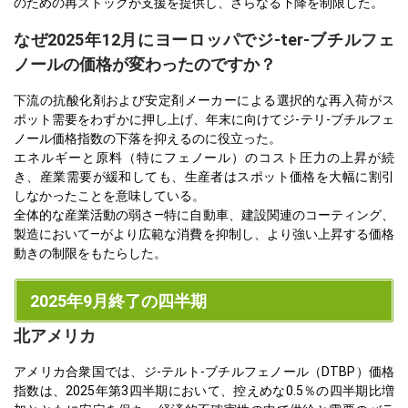
のための再ストックが支援を提供し、さらなる下降を制限した。
なぜ2025年12月にヨーロッパでジ-ter-ブチルフェ
ノールの価格が変わったのですか？
下流の抗酸化剤および安定剤メーカーによる選択的な再入荷がス
ポット需要をわずかに押し上げ、年末に向けてジ-テリ-ブチルフェ
ノール価格指数の下落を抑えるのに役立った。
エネルギーと原料（特にフェノール）のコスト圧力の上昇が続
き、産業需要が緩和しても、生産者はスポット価格を大幅に割引
しなかったことを意味している。
全体的な産業活動の弱さ—特に自動車、建設関連のコーティング、
製造において—がより広範な消費を抑制し、より強い上昇する価格
動きの制限をもたらした。
2025年9月終了の四半期
北アメリカ
アメリカ合衆国では、ジ-テルト-ブチルフェノール（DTBP）価格
指数は、2025年第3四半期において、控えめな0.5％の四半期比増