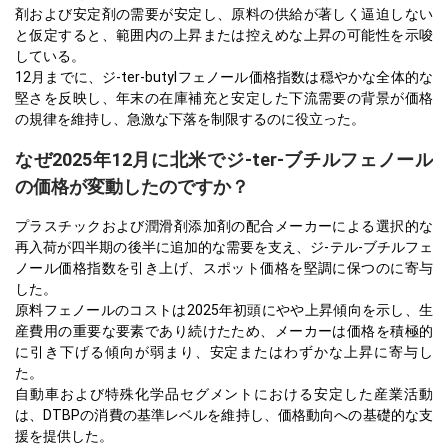
剤および安定剤の需要が安定し、原料の供給が著しく逼迫しない
と仮定すると、範囲内の上昇または控えめな上昇の可能性を示唆
している。
12月までに、ジ-ter-butylフェノール価格指数は穏やかな全体的な
堅さを反映し、年末の在庫補充と安定した下流需要の背景が価格
の規律を維持し、急激な下落を制限するのに役立った。
なぜ2025年12月に北米でジ-ter-ブチルフェノール
の価格が変動したのですか？
プラスチックおよび潤滑剤添加剤の配合メーカーによる選択的な
再入荷が四半期の後半に追加的な需要を支え、ジ-テル-ブチルフェ
ノール価格指数を引き上げ、スポット価格を堅調に保つのに寄与
した。
原料フェノールのコストは2025年初頭にやや上昇傾向を示し、生
産費用の重要な要素であり続けたため、メーカーは価格を積極的
に引き下げる傾向が弱まり、安定またはわずかな上昇に寄与し
た。
自動車および特殊化学品セグメントにおける安定した産業活動
は、DTBPの消費の基準レベルを維持し、価格動向への基礎的な支
援を提供した。