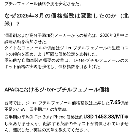
ブチルフェノール価格予測を安定させた。
なぜ2026年3月の価格指数は変動したのか（北
米）？
潤滑剤および高分子添加剤メーカーからの補充は、2026年3月中に
調達活動を増加させた。
タイトなフェノールの供給はジ-ter-ブチルフェノールの生産コス
トの傾向を高め、より堅固な価格設定を支持した。
季節的な自動車関連需要の改善は、ジ-ter-ブチルフェノールのス
ポット価格の実現を強化し、価格指数を引き上げた。
APACにおけるジ-ter-ブチルフェノール価格
7.65
台湾では、ジ-ter-ブチルフェノール価格指数は上昇した
供給
不足のため、四半期ごとの%増加。
USD 1453.33/MT
四半期の平均Di-Ter-Butyl Phenol価格は約
申
し訳ありませんが、翻訳する英語のテキストが提供されていませ
ん。翻訳したい英語の文章を教えてください。