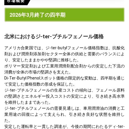
市場概要
2026年3月終了の四半期
北米におけるジ-ter-ブチルフェノール価格
アメリカ合衆国では、ジ-ter-butylフェノール価格指数は、抗酸化
剤および潤滑剤添加剤セクター全体の供給と需要のバランスによ
り、安定したままかやや堅調に推移した。
ポリマー安定剤および工業用潤滑剤配合剤からの安定した下流の
消費が全体の市場の堅調さを支えた。
Di-Ter-Butyl Phenolスポット価格の限定的な変動は、四半期を通じ
て安定した価格指数の形成を保証した。
ジ-ter-ブチルフェノールの生産コストの傾向は、フェノール原料
の堅調さとエネルギー投入コストの安定により、引き続き高水準
を維持したままであった。
ジ-ter-ブチルフェノールの需要見通しは、車用潤滑油の消費と工
業用途の回復によって支えられ、引き続き良好な状態を維持し
た。
安定した運転率と一貫した調達が、今後の期間にわたるディ-ter-