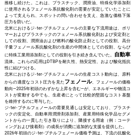
推移し続けた。これは、プラスチック、潤滑油、特殊化学添加剤
に使用されるフェノール系抗酸化剤の需要が安定していたことに
よって支えられ、スポットの問い合わせを支え、急激な価格下落
圧力を防いだ。
北米におけるジ-ter-ブチルフェノールの主要な下流用途は、ポリ
マーおよびプラスチックのフェノール系抗酸化剤および安定剤と
しての役割、潤滑油および燃料の酸化防止剤としての役割、高分
子量フェノール系抗酸化剤の生産の中間体としての役割、ならび
自動車
に特殊工業用添加剤としての役割を引き続き含んでいた。
流体。これらの応用はDTBPを耐久性、熱安定性、および酸化抵抗
性に結びつける。
北米におけるジ-ter-ブチルフェノールの生産コスト動向は、原料
フェノール
からの適度なコスト圧力を見た
、フェノールの価格
動向—2025年初頭のわずかな上昇を含む—が、エネルギーや物流コ
ストが変動する中でも、生産者にとって比較的堅固なコスト基盤
を維持するのに寄与した。
ジ-ter-ブチルフェノールの需要見通しは安定しており、プラスチ
ックの安定化、自動車用潤滑剤添加剤、産業用特殊化学品セグメ
ントからの一貫した引き取りにより、隣接する用途（例：コーテ
ィングおよび接着剤）の成長が消費に追加的な支援を提供した。
2026年初頭のジ-ter-ブチルフェノール価格予測は、下流の抗酸化