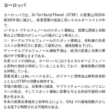
ヨーロッパ
ヨーロッパでは、Di-Tert-Butyl Phenol（DTBP）の需要は2025年
第3四半期に減少し、産業需要の低迷と高いエネルギーコストの中
で。
ジ-テルト-ブチルフェノールのスポット価格は、慎重な調達と自動
車および製造のボリュームの減少により軟化した。
ジ・ターテルブチルフェノールのスポット価格は、未転嫁の生産
コストが競争圧力に直面して緩和され、価格指数を下げた。
ディーテルブチルフェノール価格予測は、経済の逆風と在庫の警
戒の中で慎重なままである。
生産コストの傾向は、ヨーロッパにおけるエネルギーとフェノー
ル原料の負担が持続していることを示しており、価格指数の回復
を抑制している。
需要見通しは鈍いペースを示し、ポリマーと潤滑油は燃料添加剤
とともにDTBPの消費を維持する。
市場の動態には、自動車の減速、サプライチェーンのレジリエン
スへの焦点、そしてスポット価格に影響を与える持続可能性の精
査が含まれる。
年末の産業在庫補充と効率向上により、Q4までの価格指数のさら
なる低下が制限される可能性がある。