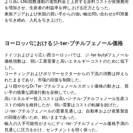
より高いLNG指数連動の電気料金と上昇する原料コストが変換費用
を増加させ、生産者の利益率を押し上げる圧力となった。
東南アジアおよび米国の買い手からの強い輸出問い合わせがFOB量
を引き締め、入札を引き上げた。
ヨーロッパにおけるジ-ter-ブチルフェノール価格
ドイツおよびより広い西ヨーロッパでは、ジ-ter-butylフェノール
価格指数は、弱い工業需要と高いエネルギーコストのために低下
した。
コーティングおよびポリマーセクターからの下流の消費は抑えら
れたままであり、市場の回復を制限した。
より穏やかなDi-Ter-ブチルフェノールスポット価格の動きは、買
い手の慎重な調達行動を反映していた。
高いエネルギー投入コストは高いジ-テル-ブチルフェノール生産コ
ストの傾向を維持したが、弱い需要はコストの転嫁を妨げた。
ジ-ter-ブチルフェノールの需要見通しは、自動車および産業製造
の回復が遅いため、鈍いままであった。
輸入の入手可能性がさらにディ-ter-ブチルフェノール価格予測の
見通しに圧力をかけ、センチメントを弱く保った。