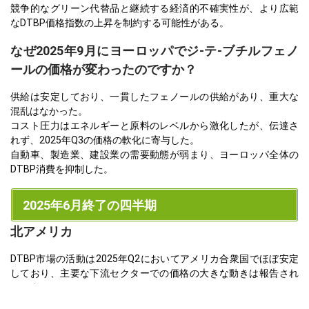
競争的なグリーン代替品と継続する経済的不確実性が、より広範
なDTBP価格指数の上昇を制約する可能性がある。
なぜ2025年9月にヨーロッパでジ-テ-ブチルフェノ
ールの価格が変わったのですか？
供給は安定しており、一貫したフェノールの供給があり、重大な
混乱はなかった。
コスト圧力はエネルギーと原料のレベルから激化したが、伝達さ
れず、2025年Q3の価格の軟化に寄与した。
自動車、製造業、建設業の需要動態が弱まり、ヨーロッパ全体の
DTBP消費を抑制した。
2025年6月終了の四半期
北アメリカ
DTBP市場の活動は2025年Q2においてアメリカ合衆国でほぼ安定
しており、主要な下流セクターでの価格の大きな動きは報告され
ていません。
工業用コーティング、ポリマー改質、樹脂からの需要は低調のま