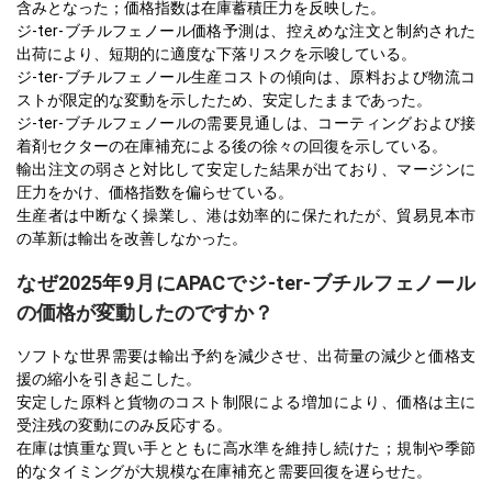
含みとなった；価格指数は在庫蓄積圧力を反映した。
ジ-ter-ブチルフェノール価格予測は、控えめな注文と制約された
出荷により、短期的に適度な下落リスクを示唆している。
ジ-ter-ブチルフェノール生産コストの傾向は、原料および物流コ
ストが限定的な変動を示したため、安定したままであった。
ジ-ter-ブチルフェノールの需要見通しは、コーティングおよび接
着剤セクターの在庫補充による後の徐々の回復を示している。
輸出注文の弱さと対比して安定した結果が出ており、マージンに
圧力をかけ、価格指数を偏らせている。
生産者は中断なく操業し、港は効率的に保たれたが、貿易見本市
の革新は輸出を改善しなかった。
なぜ2025年9月にAPACでジ-ter-ブチルフェノール
の価格が変動したのですか？
ソフトな世界需要は輸出予約を減少させ、出荷量の減少と価格支
援の縮小を引き起こした。
安定した原料と貨物のコスト制限による増加により、価格は主に
受注残の変動にのみ反応する。
在庫は慎重な買い手とともに高水準を維持し続けた；規制や季節
的なタイミングが大規模な在庫補充と需要回復を遅らせた。