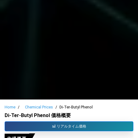
Home
Chemical Prices
Di-Ter-Butyl Phenol
Di-Ter-Butyl Phenol 価格概要
リアルタイム価格