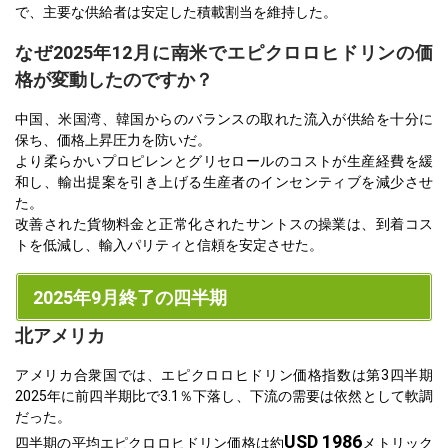
で、主要な供給者は安定した積載割当を維持した。
なぜ2025年12月に南米でエピクロロヒドリンの価
格が変動したのですか？
中国、米国湾、韓国からのバランスの取れた流入が供給を十分に
保ち、価格上昇圧力を防いだ。
より柔らかいプロピレンとグリセロールのコストが生産経費を緩
和し、輸出提案を引き上げる生産者のインセンティブを減少させ
た。
改善された貨物料金と正常化されたサントスの操業は、到着コス
トを低減し、輸入パリティと信頼を安定させた。
2025年9月終了の四半期
北アメリカ
アメリカ合衆国では、エピクロロヒドリン価格指数は第3四半期
2025年に前四半期比で3.1％下落し、下流の需要は依然として軟調
だった。
USD 1986
四半期の平均エピクロロヒドリン価格は約
メトリック