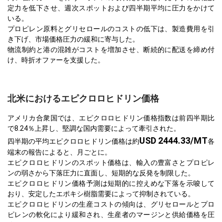
定力を低下させ、週次スポットおよび四半期平均に圧力をかけて
いる。
プロピレン原料とグリセロールのコストの低下は、製造費用を引
き下げ、市場価格圧力の緩和に寄与した。
物流制約と港の混雑がコストを増加させ、断続的に配送を締め付
け、時折オファーを支援した。
北米におけるエピクロロヒドリン価格
アメリカ合衆国では、エピクロロヒドリン価格指数は前四半期比
で8.24％上昇し、堅調な国内需要によって牽引された。
USD 2444.33/MT
四半期の平均エピクロロヒドリン価格は約
各
端末の報告によると、月ごとに。
エピクロロヒドリンのスポット価格は、輸入の豊富さとプロピレ
ンの弱さから下落圧力に直面し、短期的な反発を制限した。
エピクロロヒドリン価格予測は短期的に控えめな下落を示唆して
おり、安定したエポキシ樹脂需要によって抑制されている。
エピクロロヒドリンの生産コストの傾向は、グリセロールとプロ
ピレンの軟化により緩和され、生産者のマージンと供給価格を圧