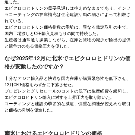
迫した。
エピクロロヒドリンの需要見通しは控えめなままであり、インフ
ラコーティングの在庫補充は住宅建設活動の弱さによって相殺さ
れている。
エピクロロヒドリン価格指数の乖離は、異なる裁定取引の中で、
国内工場渡しとCFR輸入見積もりの間で持続した。
生産者は通常通り操業しながら、在庫と貨物の減少が輸出の提供
と競争力のある価格圧力を促した。
なぜ2025年12月に北米でエピクロロヒドリンの価
格が変動したのですか？
十分なアジア輸入品と快適な国内在庫が購買緊急性を低下させ、
12月CFR価格をわずかに下落させた。
プロピレンとグリセロールのコストの低下は生産経費を緩和し、
エピクロロヒドリン輸入に対する上昇圧力を取り除いた。
コーティングと建設の季節的な減速、慎重な調達が控えめな取引
と価格の抑制を促進した。
南米におけるエピクロロヒドリンの価格