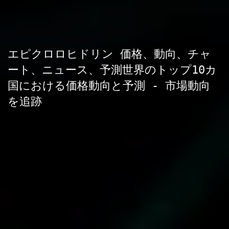
エピクロロヒドリン 価格、動向、チャ
ート、ニュース、予測世界のトップ10カ
国における価格動向と予測 - 市場動向
を追跡