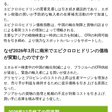
る。
エピクロロヒドリンの需要見通しは引き続き建設的であり、エポ
キシ樹脂の買いが予防的な輸入者の在庫補充活動の中で加速し
た。
エピクロロヒドリン価格指数は、中国の輸出制限と貨物の詰まり
による着荷コストの増加によって増幅される。
主要なアジアの植物検査は一時的に出力を削減し、CFRの利用可能
性を引き締め、より強力なスポットカバレッジをサポートした。
なぜ2026年3月に南米でエピクロロヒドリンの価格
が変動したのですか？
エネルギー検査中の中国の輸出削減により、ブラジルへのCFR供給
が逼迫し、緊急の輸入者による買いが促された。
グリセリンとプロピレンのコストの上昇は生産マージンを増加さ
せ、売り手が利益を維持するために提示価格を引き上げる原因と
なった。
アジアからの貨物の急増と船舶の不足が到着コストを引き上げ、
買い手に在庫を積み増すよう促した。
2025年12月終了の四半期