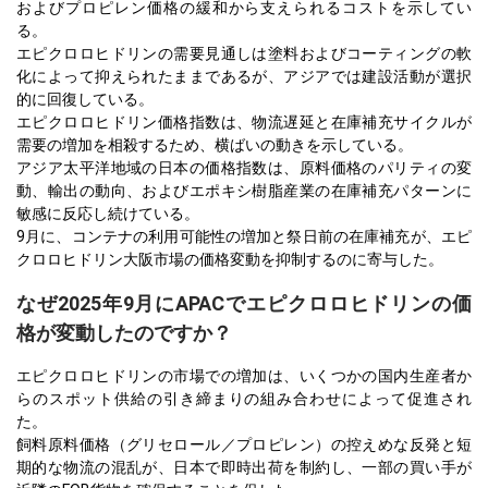
およびプロピレン価格の緩和から支えられるコストを示してい
る。
エピクロロヒドリンの需要見通しは塗料およびコーティングの軟
化によって抑えられたままであるが、アジアでは建設活動が選択
的に回復している。
エピクロロヒドリン価格指数は、物流遅延と在庫補充サイクルが
需要の増加を相殺するため、横ばいの動きを示している。
アジア太平洋地域の日本の価格指数は、原料価格のパリティの変
動、輸出の動向、およびエポキシ樹脂産業の在庫補充パターンに
敏感に反応し続けている。
9月に、コンテナの利用可能性の増加と祭日前の在庫補充が、エピ
クロロヒドリン大阪市場の価格変動を抑制するのに寄与した。
なぜ2025年9月にAPACでエピクロロヒドリンの価
格が変動したのですか？
エピクロロヒドリンの市場での増加は、いくつかの国内生産者か
らのスポット供給の引き締まりの組み合わせによって促進され
た。
飼料原料価格（グリセロール／プロピレン）の控えめな反発と短
期的な物流の混乱が、日本で即時出荷を制約し、一部の買い手が