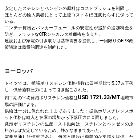
安定したスチレンとベンゼンの原料はコストプッシュを制限し、
ほとんどの輸入業者にとって上陸コストをほぼ変わらずに保って
いる。
コンテナ貨物とバンカーフューエルの安定性が追加の追加料金を
防ぎ、フラットなCFRジャカルタ着価格を支えた。
建設および家電の引き取りは基準需要を提供し、一回限りのEPS政
策議論は裁量的調達を制約した。
ヨーロッパ
ドイツでは、拡張ポリスチレン価格指数は四半期比で5.37％下落
し、供給過剰圧力によって引き起こされた。
USD 1721.33/MT
四半期の平均発泡ポリスチレン価格は
地域市
場の評価による。
供給は十分に保たれたままでありました；拡張ポリスチレンスポ
ット価格は輸入と在庫の増加から下落圧力に直面しました。
発泡ポリスチレンの生産コスト動向は、スチレンとベンゼンの原
料がほぼ安定しているため、静かなままであった。
需要見通しは慎重であり、包装と建設は季節的な支援を提供した