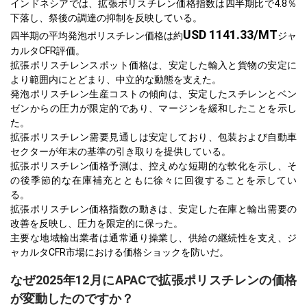
インドネシアでは、拡張ポリスチレン価格指数は四半期比で4.8％
下落し、祭後の調達の抑制を反映している。
USD 1141.33/MT
四半期の平均発泡ポリスチレン価格は約
ジャ
カルタCFR評価。
拡張ポリスチレンスポット価格は、安定した輸入と貨物の安定に
より範囲内にとどまり、中立的な動態を支えた。
発泡ポリスチレン生産コストの傾向は、安定したスチレンとベン
ゼンからの圧力が限定的であり、マージンを緩和したことを示し
た。
拡張ポリスチレン需要見通しは安定しており、包装および自動車
セクターが年末の基準の引き取りを提供している。
拡張ポリスチレン価格予測は、控えめな短期的な軟化を示し、そ
の後季節的な在庫補充とともに徐々に回復することを示してい
る。
拡張ポリスチレン価格指数の動きは、安定した在庫と輸出需要の
改善を反映し、圧力を限定的に保った。
主要な地域輸出業者は通常通り操業し、供給の継続性を支え、ジ
ャカルタCFR市場における価格ショックを防いだ。
なぜ2025年12月にAPACで拡張ポリスチレンの価格
が変動したのですか？