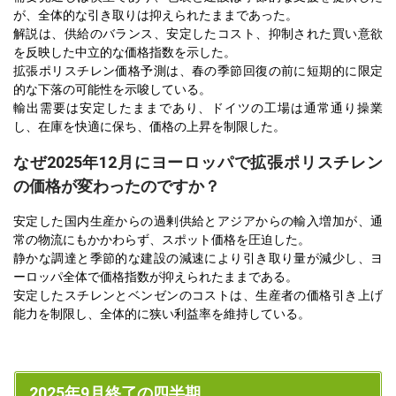
が、全体的な引き取りは抑えられたままであった。
解説は、供給のバランス、安定したコスト、抑制された買い意欲
を反映した中立的な価格指数を示した。
拡張ポリスチレン価格予測は、春の季節回復の前に短期的に限定
的な下落の可能性を示唆している。
輸出需要は安定したままであり、ドイツの工場は通常通り操業
し、在庫を快適に保ち、価格の上昇を制限した。
なぜ2025年12月にヨーロッパで拡張ポリスチレン
の価格が変わったのですか？
安定した国内生産からの過剰供給とアジアからの輸入増加が、通
常の物流にもかかわらず、スポット価格を圧迫した。
静かな調達と季節的な建設の減速により引き取り量が減少し、ヨ
ーロッパ全体で価格指数が抑えられたままである。
安定したスチレンとベンゼンのコストは、生産者の価格引き上げ
能力を制限し、全体的に狭い利益率を維持している。
2025年9月終了の四半期