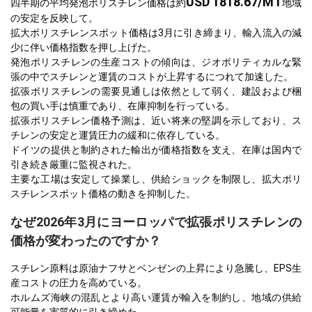
USD 1818.67/MT
四半期の平均発泡ポリスチレン価格は約
地域
の安定を反映して。
拡大ポリスチレンスポット価格は3月に引き締まり、輸入流入の減
少に伴い価格指数を押し上げた。
発泡ポリスチレンの生産コストの傾向は、ジオポリティカルな緊
張の中でスチレンと運賃のコストが上昇するにつれて加速した。
拡張ポリスチレンの需要見通しは依然として弱く、建設および梱
包の買い手は慎重であり、在庫抑制を行っている。
拡張ポリスチレン価格予測は、近い将来の堅調を示しており、ス
チレンの安定と運賃圧力の緩和に依存している。
ドイツの提供と制約された輸出が価格指数を支え、在庫は国内で
引き続き厳重に監視された。
主要な工場は安定して操業し、供給ショックを制限し、拡大ポリ
スチレンスポット価格の動きを抑制した。
なぜ2026年3月にヨーロッパで拡張ポリスチレンの
価格が変わったのですか？
スチレン原料は原油ナフサとベンゼンの上昇により急騰し、EPS生
産コストの圧力を高めている。
ホルムズ海峡の混乱とより高い運賃が輸入を制約し、地域の供給
可能量を実質的に引き締めた。