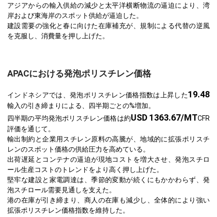
アジアからの輸入供給の減少と太平洋横断物流の逼迫により、湾
岸および東海岸のスポット供給が逼迫した。
建設需要の強化と春に向けた在庫補充が、規制による代替の逆風
を克服し、消費量を押し上げた。
APACにおける発泡ポリスチレン価格
19.48
インドネシアでは、発泡ポリスチレン価格指数は上昇した
輸入の引き締まりによる、四半期ごとの%増加。
USD 1363.67/MT
四半期の平均発泡ポリスチレン価格は約
CFR
評価を通じて。
輸出制約と企業用スチレン原料の高騰が、地域的に拡張ポリスチ
レンのスポット価格の供給圧力を高めている。
出荷遅延とコンテナの逼迫が現地コストを増大させ、発泡スチロ
ール生産コストのトレンドをより高く押し上げた。
堅牢な建設と家電調達は、季節的変動が続くにもかかわらず、発
泡スチロール需要見通しを支えた。
港の在庫が引き締まり、商人の在庫も減少し、全体的により強い
拡張ポリスチレン価格指数を維持した。