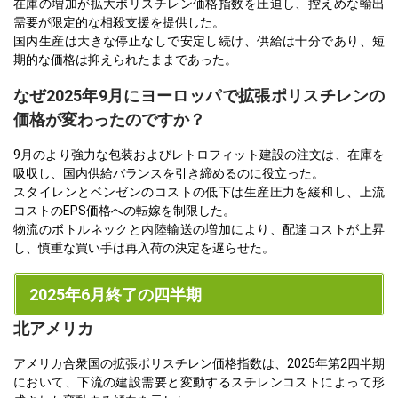
在庫の増加が拡大ポリスチレン価格指数を圧迫し、控えめな輸出
需要が限定的な相殺支援を提供した。
国内生産は大きな停止なしで安定し続け、供給は十分であり、短
期的な価格は抑えられたままであった。
なぜ2025年9月にヨーロッパで拡張ポリスチレンの
価格が変わったのですか？
9月のより強力な包装およびレトロフィット建設の注文は、在庫を
吸収し、国内供給バランスを引き締めるのに役立った。
スタイレンとベンゼンのコストの低下は生産圧力を緩和し、上流
コストのEPS価格への転嫁を制限した。
物流のボトルネックと内陸輸送の増加により、配達コストが上昇
し、慎重な買い手は再入荷の決定を遅らせた。
2025年6月終了の四半期
北アメリカ
アメリカ合衆国の拡張ポリスチレン価格指数は、2025年第2四半期
において、下流の建設需要と変動するスチレンコストによって形