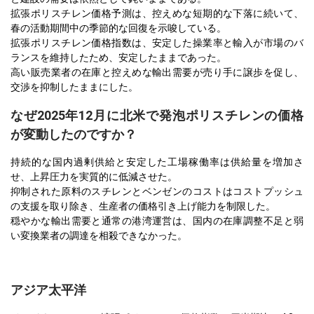
拡張ポリスチレン価格予測は、控えめな短期的な下落に続いて、
春の活動期間中の季節的な回復を示唆している。
拡張ポリスチレン価格指数は、安定した操業率と輸入が市場のバ
ランスを維持したため、安定したままであった。
高い販売業者の在庫と控えめな輸出需要が売り手に譲歩を促し、
交渉を抑制したままにした。
なぜ2025年12月に北米で発泡ポリスチレンの価格
が変動したのですか？
持続的な国内過剰供給と安定した工場稼働率は供給量を増加さ
せ、上昇圧力を実質的に低減させた。
抑制された原料のスチレンとベンゼンのコストはコストプッシュ
の支援を取り除き、生産者の価格引き上げ能力を制限した。
穏やかな輸出需要と通常の港湾運営は、国内の在庫調整不足と弱
い変換業者の調達を相殺できなかった。
アジア太平洋