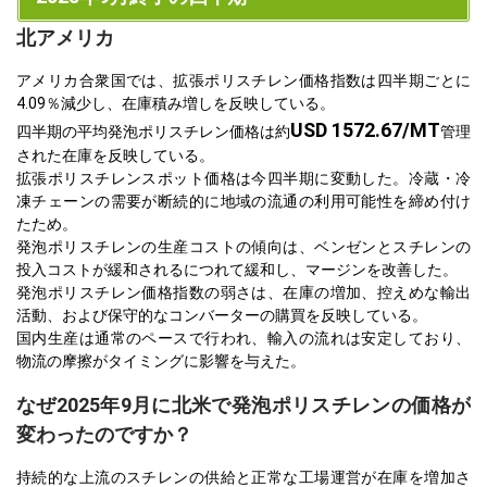
北アメリカ
アメリカ合衆国では、拡張ポリスチレン価格指数は四半期ごとに
4.09％減少し、在庫積み増しを反映している。
USD 1572.67/MT
四半期の平均発泡ポリスチレン価格は約
管理
された在庫を反映している。
拡張ポリスチレンスポット価格は今四半期に変動した。冷蔵・冷
凍チェーンの需要が断続的に地域の流通の利用可能性を締め付け
たため。
発泡ポリスチレンの生産コストの傾向は、ベンゼンとスチレンの
投入コストが緩和されるにつれて緩和し、マージンを改善した。
発泡ポリスチレン価格指数の弱さは、在庫の増加、控えめな輸出
活動、および保守的なコンバーターの購買を反映している。
国内生産は通常のペースで行われ、輸入の流れは安定しており、
物流の摩擦がタイミングに影響を与えた。
なぜ2025年9月に北米で発泡ポリスチレンの価格が
変わったのですか？
持続的な上流のスチレンの供給と正常な工場運営が在庫を増加さ