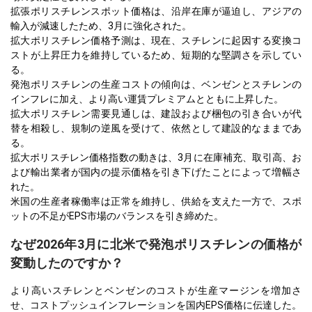
拡張ポリスチレンスポット価格は、沿岸在庫が逼迫し、アジアの
輸入が減速したため、3月に強化された。
拡大ポリスチレン価格予測は、現在、スチレンに起因する変換コ
ストが上昇圧力を維持しているため、短期的な堅調さを示してい
る。
発泡ポリスチレンの生産コストの傾向は、ベンゼンとスチレンの
インフレに加え、より高い運賃プレミアムとともに上昇した。
拡大ポリスチレン需要見通しは、建設および梱包の引き合いが代
替を相殺し、規制の逆風を受けて、依然として建設的なままであ
る。
拡大ポリスチレン価格指数の動きは、3月に在庫補充、取引高、お
よび輸出業者が国内の提示価格を引き下げたことによって増幅さ
れた。
米国の生産者稼働率は正常を維持し、供給を支えた一方で、スポ
ットの不足がEPS市場のバランスを引き締めた。
なぜ2026年3月に北米で発泡ポリスチレンの価格が
変動したのですか？
より高いスチレンとベンゼンのコストが生産マージンを増加さ
せ、コストプッシュインフレーションを国内EPS価格に伝達した。