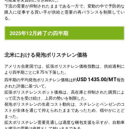
下流の需要が抑制されたままである一方で、変動の中で予防的な
購入に従事する買い手が供給と需要の再バランスを制限してい
る。
2025年12月終了の四半期
北米における発泡ポリスチレン価格
アメリカ合衆国では、拡張ポリスチレン価格指数は、供給過剰に
より四半期ごとに8.75％下落した。
USD 1435.00/MT
四半期の平均発泡ポリスチレン価格は約
報告
された評価に基づいて。
拡張ポリスチレンスポット価格は、高在庫と抑制された購買によ
って圧力を受け続け、上昇の勢いを制限した。
発泡ポリスチレンの生産コスト動向は、スチレンとベンゼンのコ
ストが全体を通じて抑えられたままであったため、穏やかにとど
まった。
拡大ポリスチレン需要見通しは適度な梱包支援を示すが、自動車
と建設の需要は依然として鈍いままである。