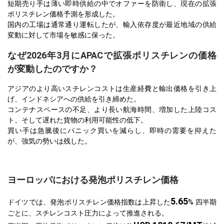
短期売り手は薄い即時供給の中でオファーを防衛し、現在の拡張
ポリスチレン価格予測を形成した。
国内の工場は通常通り運転したが、輸入依存度が最近地域の供給
変動に対して市場を敏感に保った。
なぜ2026年3月にAPACで拡張ポリスチレンの価格
が変動したのですか？
アジアのより高いスチレンコストは生産経費と輸出価格を引き上
げ、インドネシアへの供給を引き締めた。
コンテナスペースの不足、より長い航海時間、増加した上陸コス
ト、そして遅れた貨物の利用可能性の低下。
買い手は急騰後にパニック買いを減らし、即時の需要を抑えた
が、強気の勢いは残した。
ヨーロッパにおける発泡ポリスチレン価格
5.65
ドイツでは、発泡ポリスチレン価格指数は上昇した
% 四半期
ごとに、スチレンコスト圧力によって推進される。