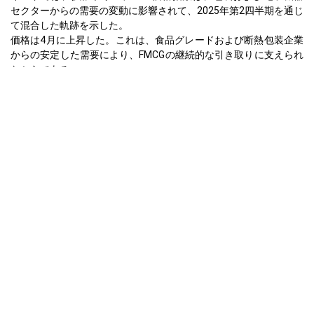
セクターからの需要の変動に影響されて、2025年第2四半期を通じ
て混合した軌跡を示した。
価格は4月に上昇した。これは、食品グレードおよび断熱包装企業
からの安定した需要により、FMCGの継続的な引き取りに支えられ
たからである。
5月は季節的な在庫補充と国内電子部品のパッケージングの穏やか
な回復によって引き続き強さを示した。
2025年6月までに、価格の傾向は在庫過剰と原料コスト圧力の低下
の中で調達が鈍化したため、わずかに弱気に転じた。
発泡ポリスチレン生産コストの傾向は、スチレンモノマー価格の
下落と物流制約の緩和により、第2四半期後半に向かって低下し
た。
インドにおける発泡ポリスチレンの需要見通しは、梱包からの短
期的な安定性とともに、下流の建設活動からの関心の低迷によ
り、穏やかにとどまった。
なぜ2025年7月にアジアで発泡スチロールの価格が
変わったのですか？
2025年7月、価格指数は包装注文の再開により回復を示した。
第3四半期の発泡スチロール価格予測は、祝祭シーズンの在庫積み