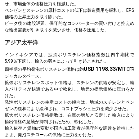
せ、市場全体の価格圧力を軽減した。
ベンゼンとスチレンの原料コストの低下は製造費用を緩和し、EPS
価格の上昇圧力を取り除いた。
ピーク後の建設遅延、保守的なコンバーターの買い付けと控えめ
な輸出需要が引き取りを減少させ、価格を圧迫した。
アジア太平洋
インドネシアでは、拡張ポリスチレン価格指数は四半期比で
5.99％下落し、輸入の弱さによって引き起こされた。
USD 1198.33/MT
四半期の平均発泡ポリスチレン価格は約
CFR
ジャカルタベース。
拡張ポリスチレンスポット価格は、スチレンの供給が安定し、輸
入パリティが快適である中で軟化し、地元の提示価格に圧力をか
けた。
発泡ポリスチレンの生産コストの傾向は、地域のスチレンとベン
ゼンの緩和により緩和され、コストプッシュ圧力を減少させた。
拡大ポリスチレン価格指数は、在庫の増加と安定した輸入により
輸出価格の急騰が抑制されたため、軟化した。
輸入依存と貨物の変動が国内加工業者が保守的な調達を維持した
まま、発泡スチロールの供給に圧力をかけた。