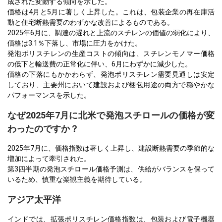
成された変動する傾向を示した。
価格は4月と5月に著しく上昇した。これは、包装企業の再在庫活
動と住宅断熱需要のわずかな改善によるものである。
2025年6月に、調達の遅れと上流のスチレンの価値の弱化により、
価格は3.1％下落し、市場に圧力をかけた。
発泡ポリスチレンの生産コストの傾向は、スチレンモノマー価格
の低下と輸送費の正常化に伴い、6月にわずかに減少した。
価格の下落にもかかわらず、発泡ポリスチレン需要見通しは安定
しており、主要州において建設および梱包用途の両方で穏やかな
パフォーマンスを示した。
なぜ2025年7月に北米で発泡スチロールの価格が変
わったのですか？
2025年7月に、価格指数は著しく上昇し、建設断熱需要の季節的な
増加によって牽引された。
第3四半期の発泡スチロール価格予測は、供給がバランスを保って
いるため、慎重な楽観主義を期待している。
アジア太平洋
インドでは、拡張ポリスチレン価格指数は、包装および電子機器