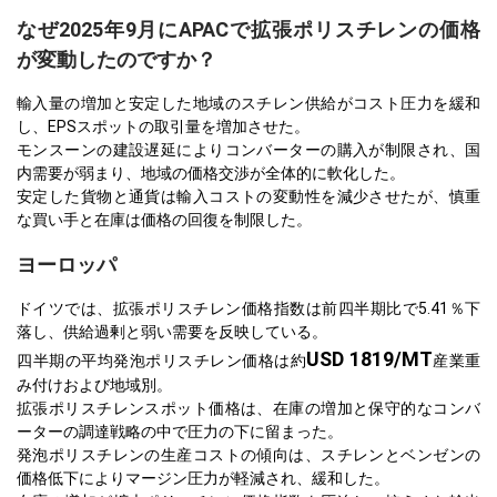
なぜ2025年9月にAPACで拡張ポリスチレンの価格
が変動したのですか？
輸入量の増加と安定した地域のスチレン供給がコスト圧力を緩和
し、EPSスポットの取引量を増加させた。
モンスーンの建設遅延によりコンバーターの購入が制限され、国
内需要が弱まり、地域の価格交渉が全体的に軟化した。
安定した貨物と通貨は輸入コストの変動性を減少させたが、慎重
な買い手と在庫は価格の回復を制限した。
ヨーロッパ
ドイツでは、拡張ポリスチレン価格指数は前四半期比で5.41％下
落し、供給過剰と弱い需要を反映している。
USD 1819/MT
四半期の平均発泡ポリスチレン価格は約
産業重
み付けおよび地域別。
拡張ポリスチレンスポット価格は、在庫の増加と保守的なコンバ
ーターの調達戦略の中で圧力の下に留まった。
発泡ポリスチレンの生産コストの傾向は、スチレンとベンゼンの
価格低下によりマージン圧力が軽減され、緩和した。