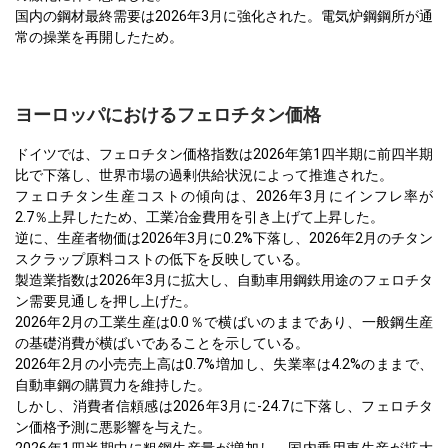
国内の鋼材最終需要は2026年3月に強化された。電気炉鋼鋼所が通
常の操業を再開したため。
ヨーロッパにおけるフェロチタン価格
ドイツでは、フェロチタン価格指数は2026年第1四半期に前四半期
比で下落し、世界市場の過剰供給状況によって推進された。
フェロチタン生産コストの傾向は、2026年3月にインフレ率が
2.7％上昇したため、工業冶金費用を引き上げて上昇した。
逆に、生産者物価は2026年3月に0.2%下落し、2026年2月のチタン
スクラップ原料コストの低下を反映している。
製造業指数は2026年3月に拡大し、自動車用鋼鉄用途のフェロチタ
ン需要見通しを押し上げた。
2026年2月の工業生産は0.0％で横ばいのままであり、一般鋼生産
の基礎消費が横ばいであることを示している。
2026年2月の小売売上高は0.7%増加し、失業率は4.2%のままで、
自動車鋼の購買力を維持した。
しかし、消費者信頼感は2026年3月に-24.7に下落し、フェロチタ
ン価格予測に悪影響を与えた。