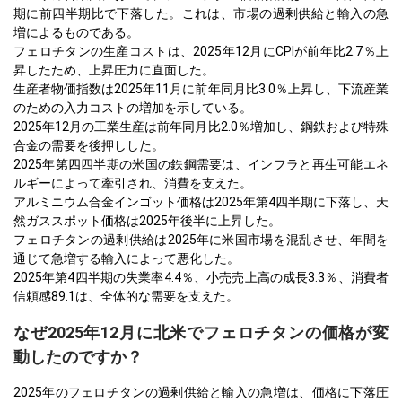
期に前四半期比で下落した。これは、市場の過剰供給と輸入の急
増によるものである。
フェロチタンの生産コストは、2025年12月にCPIが前年比2.7％上
昇したため、上昇圧力に直面した。
生産者物価指数は2025年11月に前年同月比3.0％上昇し、下流産業
のための入力コストの増加を示している。
2025年12月の工業生産は前年同月比2.0％増加し、鋼鉄および特殊
合金の需要を後押しした。
2025年第四四半期の米国の鉄鋼需要は、インフラと再生可能エネ
ルギーによって牽引され、消費を支えた。
アルミニウム合金インゴット価格は2025年第4四半期に下落し、天
然ガススポット価格は2025年後半に上昇した。
フェロチタンの過剰供給は2025年に米国市場を混乱させ、年間を
通じて急増する輸入によって悪化した。
2025年第4四半期の失業率4.4％、小売売上高の成長3.3％、消費者
信頼感89.1は、全体的な需要を支えた。
なぜ2025年12月に北米でフェロチタンの価格が変
動したのですか？
2025年のフェロチタンの過剰供給と輸入の急増は、価格に下落圧