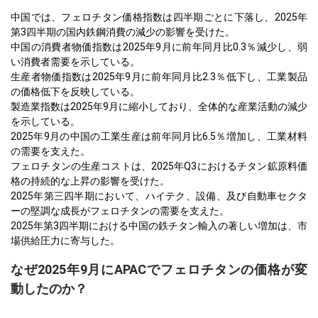
中国では、フェロチタン価格指数は四半期ごとに下落し、2025年
第3四半期の国内鉄鋼消費の減少の影響を受けた。
中国の消費者物価指数は2025年9月に前年同月比0.3％減少し、弱
い消費者需要を示している。
生産者物価指数は2025年9月に前年同月比2.3％低下し、工業製品
の価格低下を反映している。
製造業指数は2025年9月に縮小しており、全体的な産業活動の減少
を示している。
2025年9月の中国の工業生産は前年同月比6.5％増加し、工業材料
の需要を支えた。
フェロチタンの生産コストは、2025年Q3におけるチタン鉱原料価
格の持続的な上昇の影響を受けた。
2025年第三四半期において、ハイテク、設備、及び自動車セクタ
ーの堅調な成長がフェロチタンの需要を支えた。
2025年第3四半期における中国の鉄チタン輸入の著しい増加は、市
場供給圧力に寄与した。
なぜ2025年9月にAPACでフェロチタンの価格が変
動したのか？
国内の鉄鋼消費の減少は、中国におけるフェロチタンの一次最終