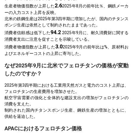
2.6
生産者物価指数が上昇した
2025年8月の前年比％、鋼鉄メーカ
ーの入力コスト上昇を反映。
北米の鉄鋼生産は2025年第3四半期に増加したが、国内のチタンス
ポンジ生産は依然として制約されたままであった。
94.2
消費者信頼感は低下した
2025年9月に、耐久消費財に関する
消費者支出に注意を促すことを示唆している。
3.0
消費者物価指数が上昇した
2025年9月の前年比は%、原材料お
よびエネルギーコストの上昇に寄与した。
なぜ2025年9月に北米でフェロチタンの価格が変動
したのですか？
2025年第3四半期における工業用天然ガスと電力のコスト上昇は、
フェロチタンの生産費用を増加させた。
航空宇宙需要の強化と全体的な建設支出の増加がフェロチタンの
消費を支えた。
制約された国内チタンスポンジ生産、鋼鉄生産の増加とともに、
供給を逼迫した。
APACにおけるフェロチタン価格