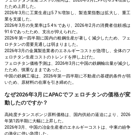
フェロチタン生産コストの傾向は、2026年3月にPPIが0.5%増加し
たため上昇した。
2026年3月に工業生産は5.7％増加し、製造業指数は拡大し、重工
業を支援した。
2026年3月の失業率は5.4％であり、2026年2月の消費者信頼感は
91.6であったため、支出が抑えられた。
2026年第一四半期に国内の粗鋼生産が著しく減少したため、フェ
ロチタンの需要見通しは弱まりました。
2026年3月の金属製造業者のエネルギーコストが急増し、全体のフ
ェロチタン生産コストのトレンドを押し上げた。
フェロチタン価格予測は、2026年3月に中国の鉄鋼輸出量が減少し
たため、慎重なままであった。
中国の鉄鋼工場は、2026年第一四半期に不動産の基礎的条件が弱
いため、原材料の在庫を引き締めた。
なぜ2026年3月にAPACでフェロチタンの価格が変
動したのですか？
高純度チタンスポンジ原料価格は、国内供給の逼迫により、2026
年第1四半期に大幅に上昇した。
2026年3月、中国の冶金生産者のエネルギーコストは、中東の紛争
の激化に伴い急増した。