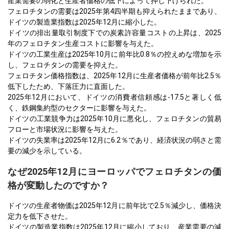
産業需要の弱化と生産者価格の低下によって押し下げられた。
フェロチタンの需要は2025年第4四半期も抑えられたままであり、
ドイツの製造業指数は2025年12月に縮小した。
ドイツの排出量取引制度下での炭素許容量コストの上昇は、2025
年のフェロチタン生産コストに影響を与えた。
ドイツの工業生産は2025年10月に前年比0.8％の控えめな増加を示
し、フェロチタンの需要を抑えた。
フェロチタン価格指数は、2025年12月に生産者価格が前年比2.5％
低下したため、下落圧力に直面した。
2025年12月において、ドイツの消費者信頼感は-17.5と著しく低
く、鉄鋼集約型のセクターに影響を与えた。
ドイツの工業競争力は2025年10月に悪化し、フェロチタンの貿易
フローと市場状況に影響を与えた。
ドイツの失業率は2025年12月に6.2％であり、経済状況の弱さと需
要の減少を示している。
なぜ2025年12月にヨーロッパでフェロチタンの価
格が変動したのですか？
ドイツの生産者物価は2025年12月に前年比で2.5％減少し、価格決
定力を低下させた。
ドイツの製造業指数は2025年12月に縮小しており、産業需要の減