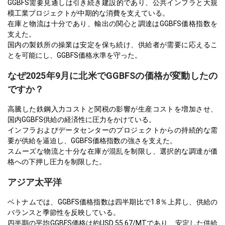
GGBFS需要見通しは引き続き建設的であり、公共インフラと大規
模工業プロジェクトが中期的な消費を支えている。
在庫と物流は十分であり、輸出の関心と調達はGGBFS価格指数を
支えた。
国内の製鉄所の操業は安定を保ち続け、供給者が需要に応えるこ
とを可能にし、GGBFS価格水準を守った。
なぜ2025年9月に北米でGGBFSの価格が変動したの
ですか？
高騰した鉄鋼入力コストと関税の影響が生産コストを増加させ、
国内GGBFS供給の経済性に圧力をかけている。
インフラおよびデータセンターのプロジェクトからの持続的な需
要が供給を逼迫し、GGBFS価格指数の強さを支えた。
スムーズな物流と十分な在庫が混乱を制限し、選択的な調達が価
格への下押し圧力を制限した。
アジア太平洋
ベトナムでは、GGBFS価格指数は四半期比で1.8％上昇し、供給の
バランスと季節性を反映している。
四半期の平均GGBFS価格は約USD 55.67/MTであり、安定した供給