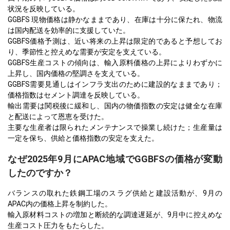
状況を反映している。
GGBFS 現物価格は静かなままであり、在庫は十分に保たれ、物流
は国内配送を効率的に支援していた。
GGBFS価格予測は、近い将来の上昇は限定的であると予想してお
り、季節性と控えめな需要が安定を支えている。
GGBFS生産コストの傾向は、輸入原料価格の上昇によりわずかに
上昇し、国内価格の堅調さを支えている。
GGBFS需要見通しはインフラ支出のために建設的なままであり；
価格指数はセメント調達を反映している。
輸出需要は関税後に緩和し、国内の物価指数の安定は健全な在庫
と配送によって恩恵を受けた。
主要な生産者は限られたメンテナンスで操業し続けた；生産量は
一定を保ち、供給と価格指数の安定を支えた。
なぜ2025年9月にAPAC地域でGGBFSの価格が変動
したのですか？
バランスの取れた鉄鋼工場のスラグ供給と建設活動が、9月の
APAC内の価格上昇を制約した。
輸入原材料コストの増加と断続的な調達遅延が、9月中に控えめな
生産コスト圧力をもたらした。