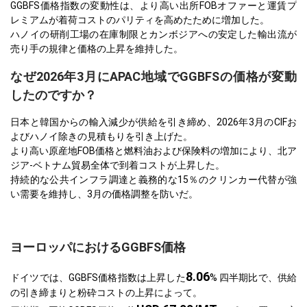
GGBFS価格指数の変動性は、より高い出所FOBオファーと運賃プ
レミアムが着荷コストのパリティを高めたために増加した。
ハノイの研削工場の在庫制限とカンボジアへの安定した輸出流が
売り手の規律と価格の上昇を維持した。
なぜ2026年3月にAPAC地域でGGBFSの価格が変動
したのですか？
日本と韓国からの輸入減少が供給を引き締め、2026年3月のCIFお
よびハノイ除きの見積もりを引き上げた。
より高い原産地FOB価格と燃料油および保険料の増加により、北ア
ジア-ベトナム貿易全体で到着コストが上昇した。
持続的な公共インフラ調達と義務的な15％のクリンカー代替が強
い需要を維持し、3月の価格調整を防いだ。
ヨーロッパにおけるGGBFS価格
8.06
ドイツでは、GGBFS価格指数は上昇した
% 四半期比で、供給
の引き締まりと粉砕コストの上昇によって。