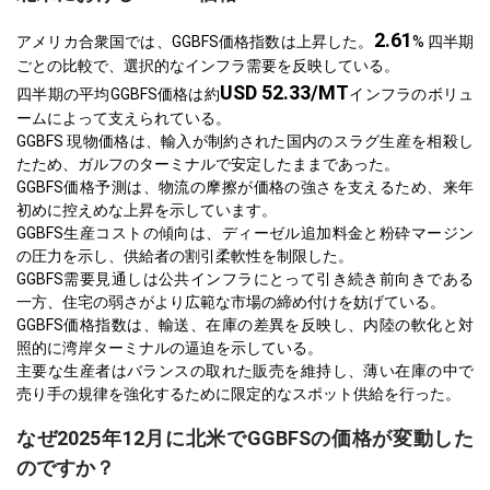
2.61
アメリカ合衆国では、GGBFS価格指数は上昇した。
% 四半期
ごとの比較で、選択的なインフラ需要を反映している。
USD 52.33/MT
四半期の平均GGBFS価格は約
インフラのボリュ
ームによって支えられている。
GGBFS 現物価格は、輸入が制約された国内のスラグ生産を相殺し
たため、ガルフのターミナルで安定したままであった。
GGBFS価格予測は、物流の摩擦が価格の強さを支えるため、来年
初めに控えめな上昇を示しています。
GGBFS生産コストの傾向は、ディーゼル追加料金と粉砕マージン
の圧力を示し、供給者の割引柔軟性を制限した。
GGBFS需要見通しは公共インフラにとって引き続き前向きである
一方、住宅の弱さがより広範な市場の締め付けを妨げている。
GGBFS価格指数は、輸送、在庫の差異を反映し、内陸の軟化と対
照的に湾岸ターミナルの逼迫を示している。
主要な生産者はバランスの取れた販売を維持し、薄い在庫の中で
売り手の規律を強化するために限定的なスポット供給を行った。
なぜ2025年12月に北米でGGBFSの価格が変動した
のですか？