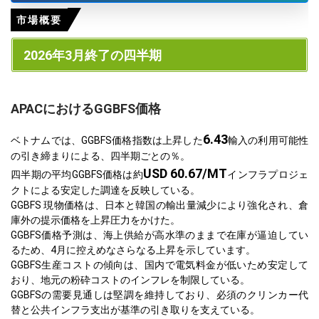
市場概要
2026年3月終了の四半期
APACにおけるGGBFS価格
6.43
ベトナムでは、GGBFS価格指数は上昇した
輸入の利用可能性
の引き締まりによる、四半期ごとの％。
USD 60.67/MT
四半期の平均GGBFS価格は約
インフラプロジェ
クトによる安定した調達を反映している。
GGBFS 現物価格は、日本と韓国の輸出量減少により強化され、倉
庫外の提示価格を上昇圧力をかけた。
GGBFS価格予測は、海上供給が高水準のままで在庫が逼迫してい
るため、4月に控えめなさらなる上昇を示しています。
GGBFS生産コストの傾向は、国内で電気料金が低いため安定して
おり、地元の粉砕コストのインフレを制限している。
GGBFSの需要見通しは堅調を維持しており、必須のクリンカー代
替と公共インフラ支出が基準の引き取りを支えている。