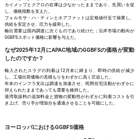
カイメップとクアロの在庫は少なかったままであり、先買いを促
し、価格指数を支えた。
フォルモサ・ハ・ティンとホアファットは定格値付近で操業し、
供給を安定させ、圧力を緩和した。
輸出需要は国内調達に次ぐものであり続けた；沿岸市場の動向が
GGBFSスポット価格に影響を与えた。
なぜ2025年12月にAPAC地域のGGBFSの価格が変動
したのですか？
輸入されたスラグの到着は12月末に締まり、即時の供給が減少
し、工場出荷価格の見積もりをわずかに高く圧迫した。
年末のインフラ支出は調達を加速させ、民間住宅活動がわずかに
抑えられたままであっても需要を維持した。
港湾取扱料の追加料金と貨物の変動性がわずかに到着コストを引
き上げ、売り手が増加分を通過させることを可能にした。
ヨーロッパにおけるGGBFS価格