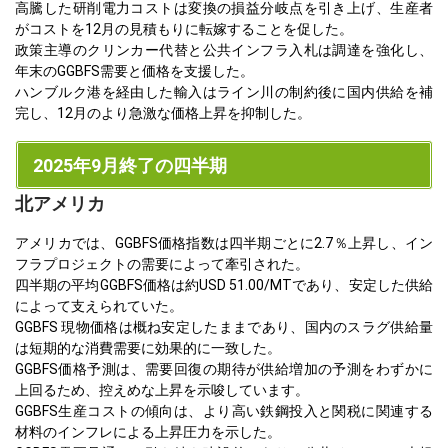
高騰した研削電力コストは変換の損益分岐点を引き上げ、生産者
がコストを12月の見積もりに転嫁することを促した。
政策主導のクリンカー代替と公共インフラ入札は調達を強化し、
年末のGGBFS需要と価格を支援した。
ハンブルク港を経由した輸入はライン川の制約後に国内供給を補
完し、12月のより急激な価格上昇を抑制した。
2025年9月終了の四半期
北アメリカ
アメリカでは、GGBFS価格指数は四半期ごとに2.7％上昇し、イン
フラプロジェクトの需要によって牽引された。
四半期の平均GGBFS価格は約USD 51.00/MTであり、安定した供給
によって支えられていた。
GGBFS 現物価格は概ね安定したままであり、国内のスラグ供給量
は短期的な消費需要に効果的に一致した。
GGBFS価格予測は、需要回復の期待が供給増加の予測をわずかに
上回るため、控えめな上昇を示唆しています。
GGBFS生産コストの傾向は、より高い鉄鋼投入と関税に関連する
材料のインフレによる上昇圧力を示した。