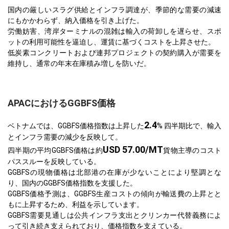
国内の厳しいスラグ供給とインフラ調達が、季節的な需要の減速
にもかかわらず、納入価格を引き上げた。
労働妨害、湾岸ターミナルの混雑は輸入の荷卸しを遅らせ、スポ
ットの利用可能性を逼迫し、運賃に基づくコストを上昇させた。
低炭素コンクリートおよび連邦プロジェクトの契約購入が需要を
維持し、通常の年末在庫積み増しを防いだ。
APACにおけるGGBFS価格
2.4
ベトナムでは、GGBFS価格指数は上昇した
% 四半期比で、輸入
とインフラ需要の減少を反映して。
USD 57.00/MT
四半期の平均GGBFS価格は約
貨物主導のコスト
パススルーを反映している。
GGBFSの現物価格は北部港の在庫が少ないことにより堅調とな
り、国内のGGBFS価格指数を支援した。
GGBFS価格予測は、GGBFS生産コストの傾向が輸送費の上昇とと
もに上昇するため、利益を示しています。
GGBFS需要見通しは公共インフラ支出とクリンカー代替義務によ
って引き続き支えられており、価格指数を支えている。