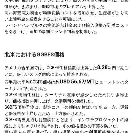
大手粉砕機のメンテナンスにより、商人の容量が削減され、直接
供給が引き締まり、即時市場のプレミアムが上昇した。
高い卸売電力料金が粉砕変換コストを増加させ、生産者がより高
い上陸料金を通過させることを可能にした。
ラインとハンブルクの物流追加料金および輸入摩擦が到着コスト
を引き上げ、追加の事前グランド到着を制限した。
北米におけるGGBFS価格
8.28
アメリカ合衆国では、GGBFS価格指数は上昇した
% 四半期ご
とに、厳しいスラグ供給によって推進される。
USD 56.67/MT
四半期の平均GGBFS価格は約
ヒューストンのタ
ーミナルに配達された。
GGBFS 現物価格は、ターミナル在庫が減少したために引き締ま
り、価格指数を押し上げ、交渉期間を短縮した。
GGBFS価格予測は、製造コストの傾向が横ばいである一方、運賃
と保険料が上昇したため、上方修正された。
GGBFS需要見通しは堅調にとどまり、インフラプロジェクトの継
続により引き取りが維持され、冬の価格指数の下落を防いだ。
薄い商人在庫と港の取り扱い遅延が輸出の利用可能性を減少さ