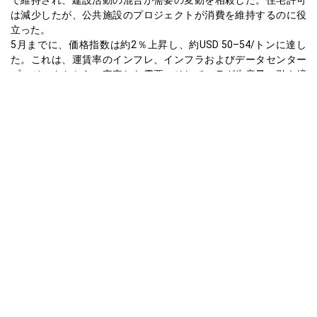
は減少したが、公共施設のプロジェクトが消費を維持するのに役
立った。
5月までに、価格指数は約2％上昇し、約USD 50–54/トンに達し
た。これは、運賃率のインフレ、インフラおよびデータセンター
プロジェクトからの安定した需要、そしてスラグ生産量の引き締
まりの組み合わせによるものだった。商業建設が鈍化したもの
の、環境に優しいセメントにおけるGGBFSの役割は市場の弾力性
を維持した。
6月に、市場は安定した。連続した高炉の操業と安定した供給によ
り、GGBFSの供給は十分にバランスが取れていた。投入コストは
制御されたままであり、GGBFSの生産コストの傾向は安定してい
た。
2025年7月のGGBFS需要見通しは、連邦のインフラ予算配分と夏
の建設シーズンの勢いによって支えられ、安定またはややプラス
の価格指数を示唆しているが、住宅活動の弱さが上昇の勢いを抑
える可能性がある。
アジア太平洋 – 中国
中国のGGBFS価格指数は5月に2％上昇し、安定した4月に続き、6
月には変動しなかった。この動きは供給制約と産業需要の徐々の