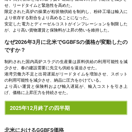
せ、リードタイムと緊急性を高めた。
限定された高炉の操業が粒状物供給を制約し、粉砕工場は輸入に
より依存する割合をより高めることになった。
安定した電力とディーゼルコストがインフレーションを制限した
が、より高い貨物運賃と保険料が上昇の勢いを維持した。
なぜ2026年3月に北米でGGBFSの価格が変動したの
ですか？
制約された国内高炉スラグの生産量は原料供給の利用可能性を減
少させ、春の建設需要に先立ち供給を逼迫させた。
港湾労働力不足と出荷遅延がリードタイムを増加させ、スポット
の利用可能性を減少させ、納品に圧力をかけている。
より高い運賃と保険料および輸入遅延が、輸入コストを引き上
げ、価格に上昇圧力を持続させた。
2025年12月終了の四半期
北米におけるGGBFS価格