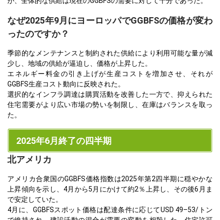
が、全体的な供給は現在のGGBFSの需要に対して十分であった。
なぜ2025年9月にヨーロッパでGGBFSの価格が変わ
ったのですか？
季節的なメンテナンスと制約された供給により利用可能な量が減
少し、地域の供給が逼迫し、価格が上昇した。
エネルギー料金の引き上げが生産コストを増加させ、それが
GGBFS生産コスト動向に反映された。
選択的なインフラ調達は購買活動を改善した一方で、抑えられた
住宅需要がより広い市場の勢いを制限し、在庫はバランスを取っ
た。
2025年6月終了の四半期
北アメリカ
アメリカ合衆国のGGBFS価格指数は2025年第2四半期に穏やかな
上昇傾向を示し、4月から5月にかけて約2％上昇し、その後6月ま
で安定していた。
4月に、GGBFSスポット価格は配達条件に応じてUSD 49–53/トン
で維持され、建設活動の混合が需要の変動を相殺した。住宅許可