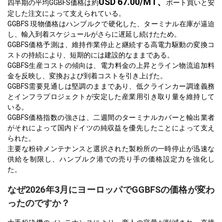
USD 67.00/MT、
四半期の平均GGBFS価格は約
ポート買いと安
定した注文によって支えられている。
GGBFS 現物価格はハンブルクで硬化した、ターミナル在庫が逼迫
し、輸入到着スケジュールがさらに遅延し続けたため。
GGBFS価格予測は、維持作業停止と継続する高電力駆動の変換コ
ストの持続により、短期的には建設的なままである。
GGBFS生産コストの傾向は、電力料金の上昇とライン物流追加料
金を反映し、変換および到着コストを引き上げた。
GGBFS需要見通しは堅調のままであり、低クラインカー調達義務
とインフラプロジェクトが安定した産業用引き取り量を維持して
いる。
GGBFS価格指数の強さは、二週間のターミナルカバーと輸出業者
がそれによって国内ドイツの純収益を優先したことによって支え
られた。
主要な粉砕メンテナンスと選択された製粉所の一時停止が迅速な
供給を制限し、ハンブルク港での売り手の価格設定力を強化し
た。
なぜ2026年3月にヨーロッパでGGBFSの価格が変わ
ったのですか？