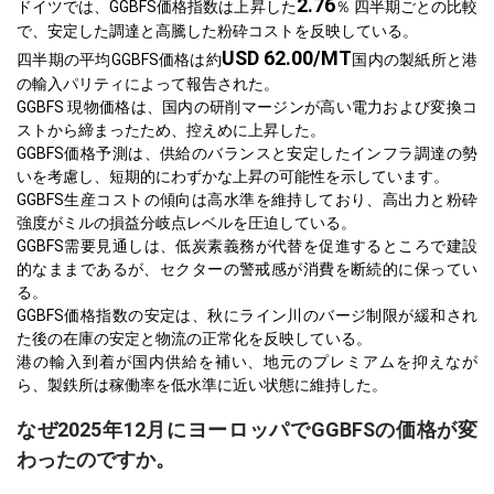
2.76
ドイツでは、GGBFS価格指数は上昇した
％ 四半期ごとの比較
で、安定した調達と高騰した粉砕コストを反映している。
USD 62.00/MT
四半期の平均GGBFS価格は約
国内の製紙所と港
の輸入パリティによって報告された。
GGBFS 現物価格は、国内の研削マージンが高い電力および変換コ
ストから締まったため、控えめに上昇した。
GGBFS価格予測は、供給のバランスと安定したインフラ調達の勢
いを考慮し、短期的にわずかな上昇の可能性を示しています。
GGBFS生産コストの傾向は高水準を維持しており、高出力と粉砕
強度がミルの損益分岐点レベルを圧迫している。
GGBFS需要見通しは、低炭素義務が代替を促進するところで建設
的なままであるが、セクターの警戒感が消費を断続的に保ってい
る。
GGBFS価格指数の安定は、秋にライン川のバージ制限が緩和され
た後の在庫の安定と物流の正常化を反映している。
港の輸入到着が国内供給を補い、地元のプレミアムを抑えなが
ら、製鉄所は稼働率を低水準に近い状態に維持した。
なぜ2025年12月にヨーロッパでGGBFSの価格が変
わったのですか。