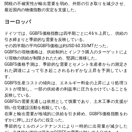
関税の不確実性が輸出需要を弱め、外部の引き取りを減少させ、
最近国内の物価指数の安定を支援した。
ヨーロッパ
ドイツでは、GGBFS価格指数は四半期ごとに4.6％上昇し、供給の
引き締まりと季節的な需要を反映している。
その四半期の平均GGBFS価格は約USD 60.33/MTだった。
GGBFSの現物価格は、供給制約とインフラ購入のターゲットによ
り現物の供給が制限されたため、堅調に推移した。
GGBFS価格予測は、季節的な需要とセメント生産者からの測定さ
れた調達によって引き起こされるわずかな上昇を予測していま
す。
GGBFS生産コストの傾向は、エネルギー料金の上昇により処理コ
ストが増加し、一部の供給者の利益率に圧力をかけていることを
反映している。
GGBFSの需要見通しは依然として慎重であり、土木工事の支援が
弱い住宅建設活動を相殺している。
在庫と輸出需要が地域的に供給を引き締め、GGBFS価格指数をわ
ずかに押し上げるのに役立った。
季節的なミルのメンテナンスにより一時的に出荷量が減少した