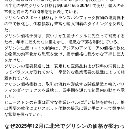
四半期の平均グリシン価格は約USD 1665.00/MTであり、輸入の正
常化と範囲内の取引動態を反映している。
グリシンのスポット価格はトランスパシフィック貨物の運賃低下
の中で軟化し、価格指数は豊富な輸入到着のタイミングを反映し
た。
グリシン価格予測は、買い手が生産サイクルに先立って補充する
ため、年末に控えめな回復を示し、急激な下落を制限している。
グリシン生産コストの傾向は、アジアのアンモニアの価格の軟化
と物流の効率化から恩恵を受け、提示価格に穏やかな下押し圧力
をかけた。
グリシンの需要見通しは、安定した医薬品および飼料の消費によ
ってバランスが取れており、季節的な農業需要の低迷によって相
殺されている。
グリシン価格指数は、取引の流れを形成する関税構造と輸入パリ
ティのダイナミクスを反映し、四半期を通じて範囲内の動きを示
した。
ヒューストンの在庫は正常な作業レベルに近い状態を維持し、輸
出需要の軟化によりスポット価格の提示は買い手にとって競争的
な状態を保っていた。
なぜ2025年12月に北米でグリシンの価格が変わっ