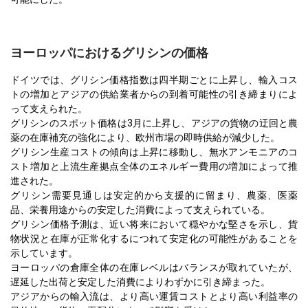
ヨーロッパにおけるグリシンの価格
ドイツでは、グリシン価格指数は四半期ごとに上昇し、輸入コス
トの増加とアジアの供給業者からの到着可能性の引き締まりによ
って支えられた。
グリシンのスポット価格は3月に上昇し、アジアの貨物の迂回と農
薬の在庫補充の強化により、欧州市場の即時供給が減少した。
グリシン生産コストの傾向は上昇に移動し、無水アンモニアのコ
スト増加と上流生産拠点全体のエネルギー費用の増加によって推
進された。
グリシン需要見通しは安定的から支援的に留まり、農薬、医薬
品、栄養用途からの安定した消費によって支えられている。
グリシン価格予測は、近い将来において穏やかな堅さを示し、貨
物状況と在庫が正常化するにつれて安定化の可能性があることを
示しています。
ヨーロッパの倉庫全体の在庫レベルはバランスが取れていたが、
遅延した出荷と安定した消費によりわずかに引き締まった。
アジアからの輸入流は、より高い運賃コストとより高い利益率の