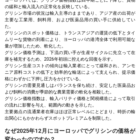
の緩和と輸入流入の正常化を反映している。
グリシン市場の状況は輸入主導のままであり、アジア産の出荷が
主要な工業用、飼料用、および医薬品用の買い手に供給してい
た。
グリシンのスポット価格は、トランスアジアの運賃の低下とタイ
ムリーな貨物の到着により、ヨーロッパの港湾全体で利用可能な
量が増加したため、軟化した。
グリシン価格予測は、下流の買い手が生産サイクルに先立って在
庫を補充するため、2026年初頭に控えめな回復を示す。
グリシン生産コストの傾向は輸入業者にとって緩和され、アンモ
ニア原料コストの低下と効率的な輸送によって支えられ、提示価
格にわずかに下押し圧力をかけている。
グリシンの需要見通しはバランスを保ち続け、安定した医薬品お
よび飼料の消費が季節的な農業需要の軟化を相殺した。
グリシン価格指数は、輸入パリティ価格と関税構造によって取引
の流れに影響を与え、範囲内の動きを示した。
主要拠点の流通業者在庫はほぼ正常レベルにとどまり、時折の輸
出関心にもかかわらずスポットプレミアムを制限した。
なぜ2025年12月にヨーロッパでグリシンの価格が
変わったのですか？