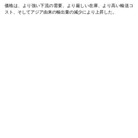
価格は、より強い下流の需要、より厳しい在庫、より高い輸送コ
スト、そしてアジア由来の輸出量の減少により上昇した。
ヨーロッパ
ヨーロッパのグリシン価格指数は2025年7月に安定したままであっ
た。これは、医薬品および飼料添加物セクター全体での調達意欲
のわずかな改善に続くものである。
ドイツにおけるグリシンのスポット価格評価は、輸入の制限と第2
四半期と比較して相対的に低い在庫レベルのため、わずかな上昇
を反映した。買い手は、製品の供給が前月よりもタイトな状態が
続いたため、適度な補充の関心を示した。
2025年第三四半期のグリシン価格予測は、アジアからの輸送料の
高騰とエンドユース需要の穏やかな回復に支えられ、やや強気の
傾向を示唆している。特に、中央ヨーロッパの食品グレードおよ
び栄養補助食品産業からの需要の回復が見られる。
ヨーロッパにおけるグリシン生産コストの傾向は7月において安定
しており、エネルギーや加工コストに大きな変動はなかった。し
かしながら、世界的なアンモニアコストの上昇は、今後数週間に
わたり、現地の生産マージンに穏やかな上昇圧力をかけると予想
される。