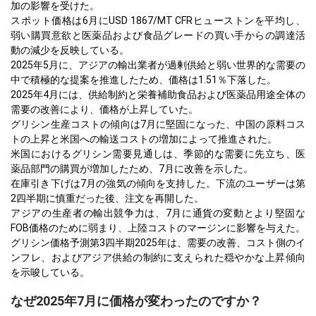
加の影響を受けた。
スポット価格は6月にUSD 1867/MT CFRヒューストンを平均し、
弱い購買意欲と医薬品および食品グレードの買い手からの調達活
動の減少を反映している。
2025年5月に、アジアの輸出業者が過剰供給と弱い世界的な需要の
中で積極的な提案を推進したため、価格は1.51％下落した。
2025年4月には、供給制約と栄養補助食品および医薬品用途全体の
需要の改善により、価格が上昇していた。
グリシン生産コストの傾向は7月に堅固になった、中国の原料コス
トの上昇と米国への輸送コストの増加によって推進された。
米国におけるグリシン需要見通しは、季節的な需要に先立ち、医
薬品部門の購買が増加したため、7月に改善を示した。
在庫引き下げは7月の強気の傾向を支持した。下流のユーザーは第
2四半期に慎重だった後、注文を再開した。
アジアの生産者の輸出競争力は、7月に通貨の変動とより堅固な
FOB価格のために弱まり、上陸コストのマージンに影響を与えた。
グリシン価格予測第3四半期2025年は、需要の改善、コスト側のイ
ンフレ、およびアジア供給の制約に支えられた穏やかな上昇傾向
を示唆している。
なぜ2025年7月に価格が変わったのですか？