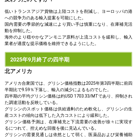
低いトランスアジア貨物は上陸コストを削減し、ヨーロッパの港
への競争力のある輸入提案を可能にした。
国内需要の季節的な減速により買い手は慎重になり、在庫補充活
動を抑制した。
海外のより穏やかなアンモニア原料が上流コストを緩和し、輸入
業者が適度な提示価格を維持できるようにした。
2025年9月終了の四半期
北アメリカ
アメリカ合衆国では、グリシン価格指数は2025年第3四半期に前四
半期比で9.59％下落し、輸入の減少によるものでした。
四半期の平均グリシン価格は約USD 1703.33/MTであり、抑制され
た調達活動を反映している。
グリシンのスポット価格は供給過剰のため軟化し、グリシンの生
産コストの傾向は低下した入力コストにより緩和した。
グリシン価格予測は、在庫補充と下流需要の改善が徐々に実現す
るにつれて、控えめな回復を後に見込んでいる。
グリシンの需要見通しは依然として弱く、医薬品および栄養補助