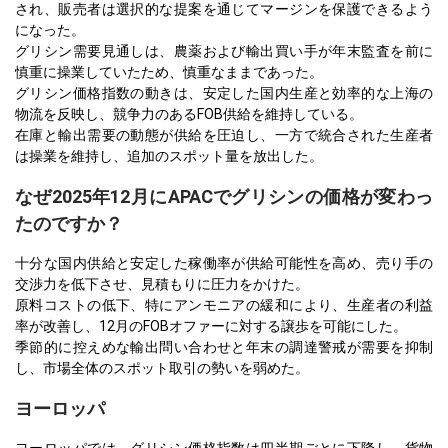
され、販売者は選択的な提案を通じてマージンを保護できるよう
になった。
グリシン需要見通しは、農薬および輸出買い手が年末監査を前に
慎重に操業していたため、慎重なままであった。
グリシン価格指数の動きは、安定した国内生産と効率的な上海の
物流を反映し、競争力のあるFOB供給を維持している。
在庫と輸出需要の動態が供給を圧迫し、一方で統合された生産者
は操業を維持し、追加のスポット量を放出した。
なぜ2025年12月にAPACでグリシンの価格が変わっ
たのですか？
十分な国内供給と安定した稼働率が供給可能性を高め、売り手の
交渉力を低下させ、見積もりに圧力をかけた。
原料コストの低下、特にアンモニアの緩和により、生産者の利益
率が改善し、12月のFOBオファーに対する譲歩を可能にした。
季節的に控えめな輸出問い合わせと年末の調達警戒が需要を抑制
し、市場全体のスポット取引の勢いを弱めた。
ヨーロッパ
ヨーロッパでは、グリシン価格指数は四半期ごとに下降し、貨物