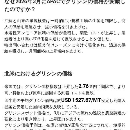
なぜ2026年3月にAPACでグリシンの価格が変動し
たのですか？
江蘇と山東の環境検査は一時的に小規模工場の生産を制限し、商
人の供給を逼迫させ、提示価格を引き上げた。
水溶性アンモニア原料の供給が急増し、製造コストが上昇し、製
造者はより高いFOB価格を通じて反映させることを促した。
輸出問い合わせは植え付けシーズンに向けて強化され、追加の供
給を吸収し、月間価格の上昇傾向を支えた。
北米におけるグリシンの価格
2.76
米国では、グリシン価格指数は上昇した
％四半期比で、より
高い貨物および原料に起因する到着コストを反映。
USD 1527.67/MT
四半期の平均グリシン価格は約
安定した輸入
提案と安定した国内消費を反映している。
グリシンスポット価格は、3月にアジアの流れの逸脱と農薬調達の
強化により引き締まり、上昇圧力を支えた。
グリシン価格予測は、在庫と貨物が正常化するにつれて、短期的