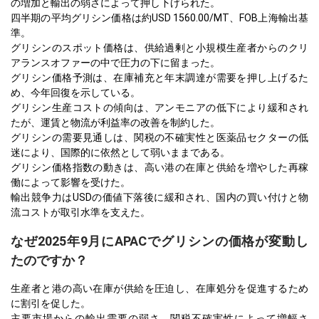
の増加と輸出の弱さによって押し下げられた。
四半期の平均グリシン価格は約USD 1560.00/MT、FOB上海輸出基
準。
グリシンのスポット価格は、供給過剰と小規模生産者からのクリ
アランスオファーの中で圧力の下に留まった。
グリシン価格予測は、在庫補充と年末調達が需要を押し上げるた
め、今年回復を示している。
グリシン生産コストの傾向は、アンモニアの低下により緩和され
たが、運賃と物流が利益率の改善を制約した。
グリシンの需要見通しは、関税の不確実性と医薬品セクターの低
迷により、国際的に依然として弱いままである。
グリシン価格指数の動きは、高い港の在庫と供給を増やした再稼
働によって影響を受けた。
輸出競争力はUSDの価値下落後に緩和され、国内の買い付けと物
流コストが取引水準を支えた。
なぜ2025年9月にAPACでグリシンの価格が変動し
たのですか？
生産者と港の高い在庫が供給を圧迫し、在庫処分を促進するため
に割引を促した。
主要市場からの輸出需要の弱さ、関税不確実性によって増幅さ