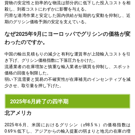
貨物の安定性と効率的な物流は部分的に低下した投入コストを相
殺し、到着コストにわずかに影響を与える。
円滑な港湾作業と安定した国内供給が短期的な変動を抑制し、近
期のグリシン価格予測の安定を支えている。
なぜ2025年9月にヨーロッパでグリシンの価格が変
わったのですか。
中国の輸出見積もりの減少と有利な運賃率が上陸輸入コストを引
き下げ、グリシン価格指数に下落圧力をかけた。
流通業者の在庫増加と慎重な輸入業者が購買を抑制し、スポット
価格の回復を制限した。
弱い下流需要と貿易の不確実性が在庫補充のインセンティブを減
少させ、取引量を押し下げた。
2025年6月終了の四半期
北アメリカ
2025年6月、米国におけるグリシン（≥98.5％）の価格指数は
0.69％低下し、アジアからの輸入提案の弱まりと地元の在庫の増