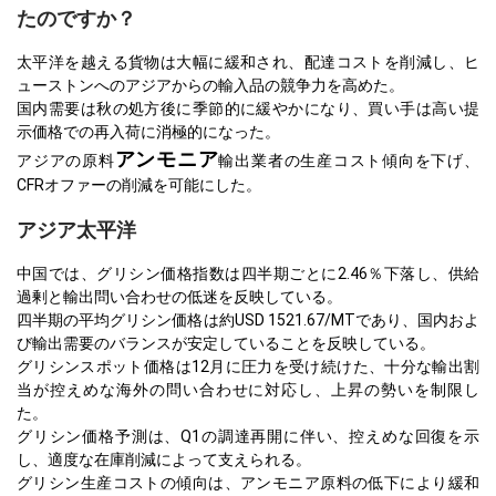
たのですか？
太平洋を越える貨物は大幅に緩和され、配達コストを削減し、ヒ
ューストンへのアジアからの輸入品の競争力を高めた。
国内需要は秋の処方後に季節的に緩やかになり、買い手は高い提
示価格での再入荷に消極的になった。
アンモニア
アジアの原料
輸出業者の生産コスト傾向を下げ、
CFRオファーの削減を可能にした。
アジア太平洋
中国では、グリシン価格指数は四半期ごとに2.46％下落し、供給
過剰と輸出問い合わせの低迷を反映している。
四半期の平均グリシン価格は約USD 1521.67/MTであり、国内およ
び輸出需要のバランスが安定していることを反映している。
グリシンスポット価格は12月に圧力を受け続けた、十分な輸出割
当が控えめな海外の問い合わせに対応し、上昇の勢いを制限し
た。
グリシン価格予測は、Q1の調達再開に伴い、控えめな回復を示
し、適度な在庫削減によって支えられる。
グリシン生産コストの傾向は、アンモニア原料の低下により緩和