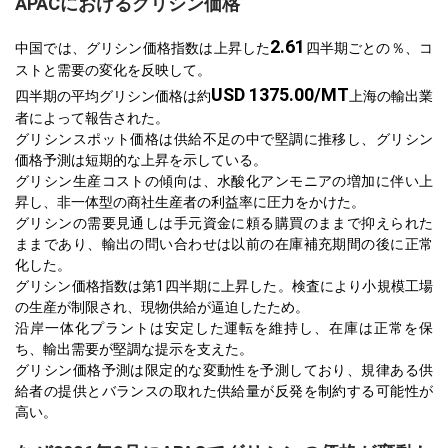
APACにおけるグリシン価格
2.61
中国では、グリシン価格指数は上昇した
四半期ごとの％、コ
ストと需要の変化を反映して。
USD 1375.00/MT
四半期の平均グリシン価格は約
上海の輸出業
者によって報告された。
グリシンスポット価格は供給不足の中で堅調に推移し、グリシン
価格予測は短期的な上昇を示している。
グリシン生産コストの傾向は、水酸化アンモニアの増加に伴い上
昇し、非一体型の商社生産者の利益率に圧力をかけた。
グリシンの需要見通しは手元資金に頼る購買のままで抑えられた
ままであり、輸出の問い合わせは以前の在庫補充期間の後に正常
化した。
グリシン価格指数は第1四半期に上昇した。検査により小規模工場
の生産が制限され、現物供給が逼迫したため。
沿岸一体化プラントは安定した運転を維持し、在庫は正常を保
ち、輸出需要が堅調な提示を支えた。
グリシン価格予測は限定的な変動性を予測しており、規律ある供
給者の提供とバランスの取れた供給量が反発を制約する可能性が
高い。