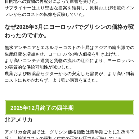
目的地への貨物の再配分によって影響を受けた。
サプライヤーはより堅固な提案を維持し、原料および物流のイン
フレからのコストの転嫁を反映していた。
なぜ2026年3月にヨーロッパでグリシンの価格が変
わったのですか。
無水アンモニアとエネルギーコストの上昇はアジアの輸出源での
生産経費を増加させ、ヨーロッパの輸入価格を引き上げた。
より高いコンテナ運賃と貨物の流れの迂回により、ヨーロッパへ
の実質的な供給可能性が減少した。
農薬および医薬品セクターからの安定した需要が、より高い到着
コストにもかかわらず、より強い購買を支えた。
2025年12月終了の四半期
北アメリカ
アメリカ合衆国では、グリシン価格指数は四半期ごとに2.25％下
落し、輸送コストの緩和と供給の正常化圧力を反映している。