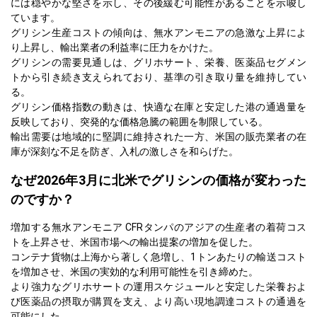
には穏やかな堅さを示し、その後緩む可能性があることを示唆し
ています。
グリシン生産コストの傾向は、無水アンモニアの急激な上昇によ
り上昇し、輸出業者の利益率に圧力をかけた。
グリシンの需要見通しは、グリホサート、栄養、医薬品セグメン
トから引き続き支えられており、基準の引き取り量を維持してい
る。
グリシン価格指数の動きは、快適な在庫と安定した港の通過量を
反映しており、突発的な価格急騰の範囲を制限している。
輸出需要は地域的に堅調に維持された一方、米国の販売業者の在
庫が深刻な不足を防ぎ、入札の激しさを和らげた。
なぜ2026年3月に北米でグリシンの価格が変わった
のですか？
増加する無水アンモニア CFRタンパのアジアの生産者の着荷コス
トを上昇させ、米国市場への輸出提案の増加を促した。
コンテナ貨物は上海から著しく急増し、1トンあたりの輸送コスト
を増加させ、米国の実効的な利用可能性を引き締めた。
より強力なグリホサートの運用スケジュールと安定した栄養およ
び医薬品の摂取が購買を支え、より高い現地調達コストの通過を
可能にした。