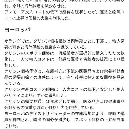
れ、今月の海外調達を減少させた。
アンモニア投入コストの低下は経費を緩和したが、運賃と物流コ
ストの上昇は価格の支援を制限した。
ヨーロッパ
オランダでは、グリシン価格指数は四半期ごとに下落し、輸入需
要の弱さと海外供給の豊富さを反映している。
グリシンのスポット価格は、流通業者が選択的に購入したため軟
化し、一方で輸入コストは、好調な運賃と供給者の提案により緩
和した。
グリシン価格予測は、在庫補充と下流の医薬品および栄養補助食
品の需要の徐々の改善によって、今年後半に控えめな回復を見込
んでいる。
グリシン生産コストの傾向は、入力コストの低下と安定した輸入
パリティによりわずかに緩和した。
グリシンの需要見通しは依然として弱く、医薬品および健康食品
分野からの慎重な調達が価格圧力を維持している。
ヨーロッパのディストリビューターの在庫増加により、即時の購
買が抑制され、輸出の関心が減少し、スポット価格の上昇が制限
された。