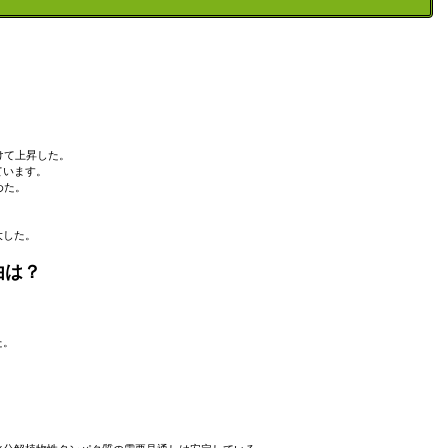
けて上昇した。
ています。
めた。
大した。
由は？
た。