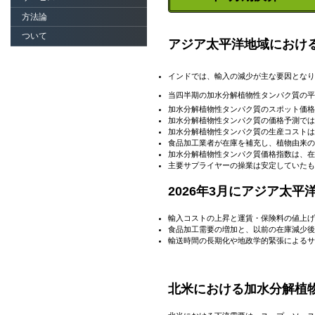
方法論
ついて
アジア太平洋地域におけ
インドでは、
輸入の減少が主な要因となり
当四半期の加水分解植物性タンパク質の平
加水分解植物性タンパク質のスポット価格
加水分解植物性タンパク質の価格予測では
加水分解植物性タンパク質の生産コストは
食品加工業者が在庫を補充し、植物由来の
加水分解植物性タンパク質価格指数は、在
主要サプライヤーの操業は安定していたも
2026年3月にアジア太
輸入コストの上昇と運賃・保険料の値上げ
食品加工需要の増加と、以前の在庫減少後
輸送時間の長期化や地政学的緊張によるサ
北米における加水分解植