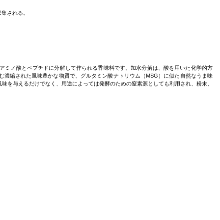
収集される。
成アミノ酸とペプチドに分解して作られる香味料です。加水分解は、酸を用いた化学的方
む濃縮された風味豊かな物質で、グルタミン酸ナトリウム（MSG）に似た自然なうま味
風味を与えるだけでなく、用途によっては発酵のための窒素源としても利用され、粉末、
ンパク質（HVP）は、風味を自然に高める能力が高く評価されている一方で、加工過程
の汎用性、植物由来という天然性、そして強いうま味特性から、HVPは食品製造業と料理