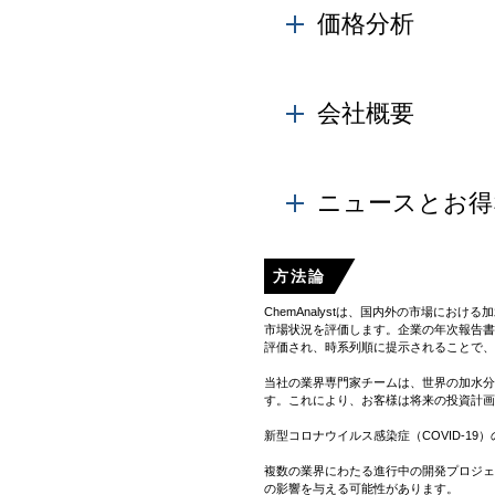
地域レベル市場での生産
価格分析
Learn More
製品価格は、原油価格動
会社概要
Learn More
Hydrolyzed Veg
た、拡張計画と企業戦略
ニュースとお得
業界固有および製品固有
方法論
与、新しい品の発表と取
ChemAnalystは、国内外の市場に
市場状況を評価します。企業の年次報告
評価され、時系列順に提示されることで、
当社の業界専門家チームは、世界の加水分
す。これにより、お客様は将来の投資計画
新型コロナウイルス感染症（COVID-
複数の業界にわたる進行中の開発プロジェ
の影響を与える可能性があります。