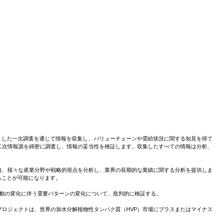
る。
財務実績に関する基本的な詳細と情報は、視覚的に魅了的な方法で提示される。ま
つ企業のビジョンと使命を理解できます。
、需要の供給の状況に関する洞察、テクノロジーライセンスの付
ように支援します。
対象とした一次調査を通じて情報を収集し、バリューチェーンや需給状況に関する知見を得て
二次情報源を綿密に調査し、情報の妥当性を検証します。収集したすべての情報は分析、
は、様々な産業分野や戦略的視点を分析し、業界の長期的な業績に関する分析を提供しま
ることが可能になります。
買行動の変化に伴う需要パターンの変化について、批判的に検証する。
ロジェクトは、世界の加水分解植物性タンパク質（HVP）市場にプラスまたはマイナス