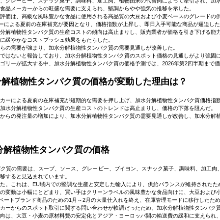
、グレービー、スナック菓子、調味料、加工肉、植物由来の代替肉によって牽引され、加
食品メーカーからの旺盛な需要に支えられ、堅調からやや強気の推移を示した。
評価は、高級な風味豊かな食品に使用される高品質の大豆および小麦ベースのグレードの
ーカーによる夏前の在庫補充が要因となり、価格指数が上昇し、即日入手可能な商品が逼迫し
分解植物性タンパク質の生産コストの傾向は高止まりし、販売業者が価格を引き下げる能
に緩やかなコストプッシュ効果をもたらした。
らの需要が強まり、加水分解植物性タンパク質の需要見通しが改善した。
ではないと報告しており、加水分解植物性タンパク質のスポット価格の見通しがより強固
ゴリーが拡大する中、加水分解植物性タンパク質の価格予測では、2026年第2四半期まで
水分解植物性タンパク質の価格が変動した理由は？
カーによる夏前の在庫補充が短期的な需要を押し上げ、加水分解植物性タンパク質価格指
加水分解植物性タンパク質の生産コストのトレンドは高止まりし、価格の下落を阻んだ。
からの発注量の増加により、加水分解植物性タンパク質の需要見通しが改善し、加水分解
分解植物性タンパク質の価格
ク質の需要は、スープ、ソース、グレービー、ブイヨン、スナック菓子、調味料、加工肉、
移すると見込まれています。
た。これは、EU域内での堅調な生産と安定した輸入により、供給バランスが維持されたた
の変動は小幅にとどまり、買い手はクリーンラベルの風味豊かな食品向けに、大豆および
ライベートブランド商品のための1月～2月の大量仕入れを終え、在庫管理モードに移行したた
カーからのスポット取引に関する問い合わせが軟調だったため、加水分解植物性タンパク
向は、大豆・小麦の原材料費の安定化とアジア・ヨーロッパ間の輸送費の緩和に支えられ