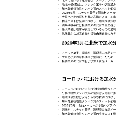
北米における下流需要は、スープ、ソース
地域物価指数は、スナック菓子や調理済み
加水分解植物性タンパク質のスポット価格
2026年3月、スナック菓子や調味料メ
大豆と小麦の原材料費の高騰により、加水
物流コストは堅調に推移し、地域物価指数
四半期後半には植物由来の代替肉生産者か
輸入業者は在庫が安定しているものの過剰
風味豊かな加工食品や植物由来食品のカテ
2026年3月に北米で加
スナック菓子、調味料、調理済み食品メー
大豆と小麦の原料価格が堅調だったため、
植物由来の代替肉および加工食品メーカー
ヨーロッパにおける加水
ヨーロッパにおける加水分解植物性タンパ
分解植物性タンパク質の需要は安定的に推
地域物価指数は安定からやや軟調に推移し
加水分解植物性タンパク質のスポット価格
2026年3月、食品メーカーが冬物やプ
調味料、スナック菓子、調理済み食品メー
加水分解植物性タンパク質の生産コスト動