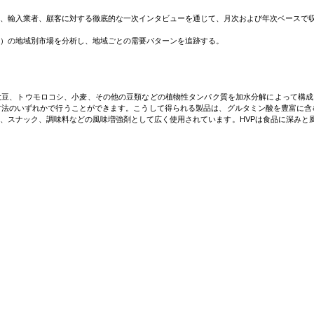
、輸入業者、顧客に対する徹底的な一次インタビューを通じて、月次および年次ベースで
P）の地域別市場を分析し、地域ごとの需要パターンを追跡する。
、大豆、トウモロコシ、小麦、その他の豆類などの植物性タンパク質を加水分解によって構
方法のいずれかで行うことができます。こうして得られる製品は、グルタミン酸を豊富に含
、スナック、調味料などの風味増強剤として広く使用されています。HVPは食品に深みと
、中和、濾過、乾燥などの追加の加工工程が必要となる場合もあります。加水分解植物性タ
に混入することがあり、一部の地域では規制当局による監視の対象となっている。しかし、そ