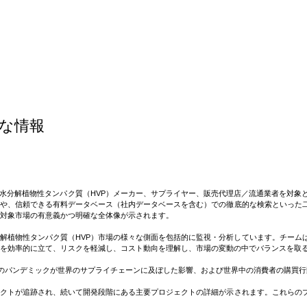
、輸入、輸出、在庫の水準を考慮して、需要が計算される。
向と需給ギャップ、原料の変動、下流部門の市場動向と相関関係してい
etable Protein (HVP) 市場における主要なグローバル・業者の
も把握され、企業がより焦点を絞る必要のある分野を理解するのに役立
な情報
のニュースに関する日々の更新、工場停止/閉鎖、容量の拡張、運用比
引、合併と買収、戦略的な投資、と投資を行い、市場機会を活用できる
おける加水分解植物性タンパク質（HVP）メーカー、サプライヤー、販売代理店／流通業者を
書や、信頼できる有料データベース（社内データベースを含む）での徹底的な検索といった
対象市場の有意義かつ明確な全体像が示されます。
解植物性タンパク質（HVP）市場の様々な側面を包括的に監視・分析しています。チーム
を効率的に立て、リスクを軽減し、コスト動向を理解し、市場の変動の中でバランスを取
19）のパンデミックが世界のサプライチェーンに及ぼした影響、および世界中の消費者の購
クトが追跡され、続いて開発段階にある主要プロジェクトの詳細が示されます。これらのプ