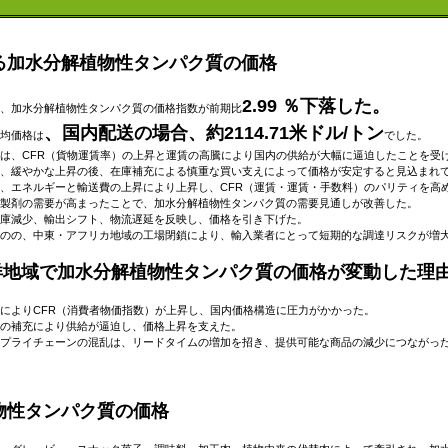
る加水分解植物性タンパク質の価格
2.99 ％下落した。
、加水分解植物性タンパク質の価格指数が前期比
、国内配送の場合、約2114.71米ドル/トン
均価格は
でした。
は、CFR（貨物運賃率）の上昇と運賃の高騰により国内の供給が大幅に逼迫したことを受
、緩やかな上昇の後、在庫補充による慎重な買い支えによって価格が安定すると見込まれ
、エネルギーと輸送費の上昇により上昇し、CFR（運賃・運賃・手数料）のパリティを高
製剤の需要が高まったことで、加水分解植物性タンパク質の需要見通しが改善した。
庫減少、輸出シフト、物流遅延を反映し、価格を引き下げた。
のの、中東・アフリカ地域の工場閉鎖により、輸入業者にとって短期的な調達リスクが増
平洋地域で加水分解植物性タンパク質の価格が変動した理
によりCFR（消費者物価指数）が上昇し、国内価格構造に圧力がかかった。
の補充により供給が逼迫し、価格上昇を支えた。
プライチェーンの混乱は、リードタイムの​​増加を招き、提供可能な商品の減少につながっ
物性タンパク質の価格