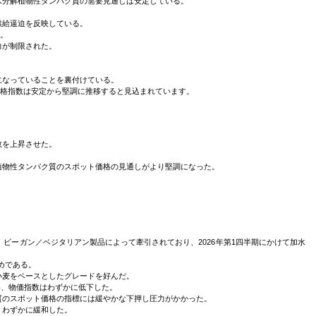
水分解植物性タンパク質の需要見通しは安定している。
供給逼迫を反映している。
た。
力が制限された。
になっていることを裏付けている。
価格指数は安定から堅調に推移すると見込まれています。
数を上昇させた。
植物性タンパク質のスポット価格の見通しがより堅調になった。
ビーガン／ベジタリアン製品によって牽引されており、2026年第1四半期にかけて加水
めである。
小麦をベースとしたグレードを好んだ。
め、物価指数はわずかに低下した。
質のスポット価格の指標には緩やかな下押し圧力がかかった。
、わずかに緩和した。