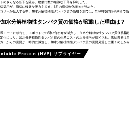
トのさらなる低下を阻み、物価指数の急激な下落を抑制した。
格提示が、価格に軽微な圧力を加え、3月の価格軟化傾向を強めた。
ゴリーが拡大する中、加水分解植物性タンパク質の価格予測では、2026年第2四半期まで
パで加水分解植物性タンパク質の価格が変動した理由は？
管理モードに移行し、スポットでの問い合わせが減少し、加水分解植物性タンパク質価格指
定化により、加水分解植物性タンパク質の生産コストの上昇傾向が緩和され、供給業者は
カーからの需要が一時的に減速し、加水分解植物性タンパク質の需要見通しに重くのしか
etable Protein (HVP) サプライヤー
ド
運用効率は、メーカーから直接取得さきます。Hydrolyzed Vegetabl