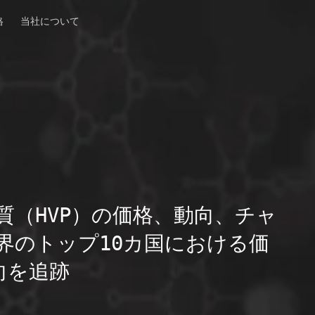
格
当社について
質（HVP）の価格、動向、チャ
界のトップ10カ国における価
向を追跡