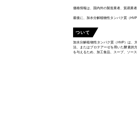
価格情報は、国内外の製造業者、貿易業者
最後に、加水分解植物性タンパク質（HV
ついて
加水分解植物性タンパク質（HVP）は
法、またはプロテアーゼを用いた酵素的
を与えるため、加工食品、スープ、ソース
ペースト、または液体濃縮物を作るために
で生じる3-MCPDなどの副産物が微量
の両方において重要な原料となっている。
製品固有の詳細情報
CAS番号
100209-45-8
HSコード
21069060
学年
非遺伝子組み換え
契約規模
200kg