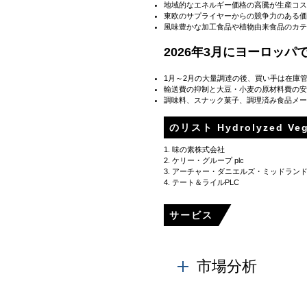
地域的なエネルギー価格の高騰が生産コス
東欧のサプライヤーからの競争力のある価
風味豊かな加工食品や植物由来食品のカテ
2026年3月にヨーロッ
1月～2月の大量調達の後、買い手は在庫
輸送費の抑制と大豆・小麦の原材料費の安
調味料、スナック菓子、調理済み食品メー
のリスト Hydrolyzed Veg
1. 味の素株式会社
2. ケリー・グループ plc
3. アーチャー・ダニエルズ・ミッドラン
4. テート＆ライルPLC
サービス
市場分析
各社の備容量、生産量、工場の