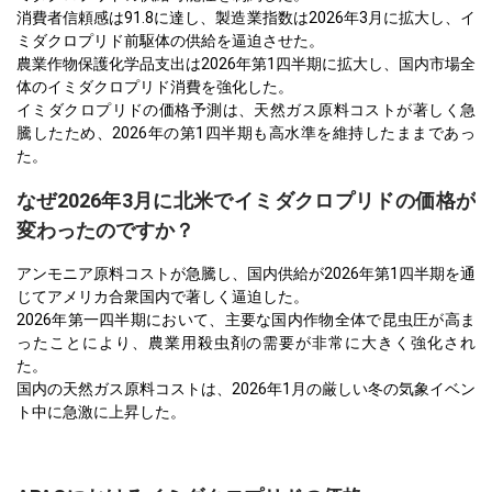
消費者信頼感は91.8に達し、製造業指数は2026年3月に拡大し、イ
ミダクロプリド前駆体の供給を逼迫させた。
農業作物保護化学品支出は2026年第1四半期に拡大し、国内市場全
体のイミダクロプリド消費を強化した。
イミダクロプリドの価格予測は、天然ガス原料コストが著しく急
騰したため、2026年の第1四半期も高水準を維持したままであっ
た。
なぜ2026年3月に北米でイミダクロプリドの価格が
変わったのですか？
アンモニア原料コストが急騰し、国内供給が2026年第1四半期を通
じてアメリカ合衆国内で著しく逼迫した。
2026年第一四半期において、主要な国内作物全体で昆虫圧が高ま
ったことにより、農業用殺虫剤の需要が非常に大きく強化され
た。
国内の天然ガス原料コストは、2026年1月の厳しい冬の気象イベン
ト中に急激に上昇した。