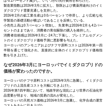
は-0.2パーセント減少し、いくつかの先行費用を和らげた。
製造業指数は2026年3月に拡大し、獣医および農薬用途向けのイミ
ダクロプリド需要見通しを支持した。
2026年2月の鉱工業生産は0.0パーセントで停滞し、より広範な化
学製造の基礎活動が横ばいであることを反映している。
小売売上高は0.7パーセント増加し、失業率は2026年2月も4.2パー
セントのままであり、消費者の害虫駆除の購入を維持した。
消費者信頼感は2026年3月に-24.7に下落し、プレミアムセグメン
トのイミダクロプリド価格予測に悪影響を与えた。
ヨーロッパのアンモニアおよびナフサ原料コストは2026年第一四
半期を通じて強化され、直接的に全体のイミダクロプリド価格指
数を引き上げた。
なぜ2026年3月にヨーロッパでイミダクロプリドの
価格が変わったのですか。
ヨーロッパのナフサ原料コストは2026年3月に急騰し、イミダクロ
プリドの上流生産コストを大幅に引き上げた。
2026年第1四半期において、地政学的な混乱により世界の石油化学
品需要が弱まり、地域の貿易の流れが変化した。
ヨーロッパの天然ガス価格は2026年3月に急騰し、化学合成の運営
コストをさらに引き上げた。