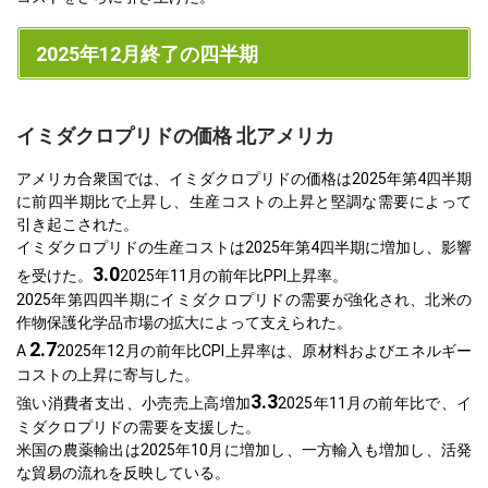
2025年12月終了の四半期
イミダクロプリドの価格 北アメリカ
アメリカ合衆国では、イミダクロプリドの価格は2025年第4四半期
に前四半期比で上昇し、生産コストの上昇と堅調な需要によって
引き起こされた。
イミダクロプリドの生産コストは2025年第4四半期に増加し、影響
3.0
を受けた。
2025年11月の前年比PPI上昇率。
2025年第四四半期にイミダクロプリドの需要が強化され、北米の
作物保護化学品市場の拡大によって支えられた。
2.7
A
2025年12月の前年比CPI上昇率は、原材料およびエネルギー
コストの上昇に寄与した。
3.3
強い消費者支出、小売売上高増加
2025年11月の前年比で、イ
ミダクロプリドの需要を支援した。
米国の農薬輸出は2025年10月に増加し、一方輸入も増加し、活発
な貿易の流れを反映している。