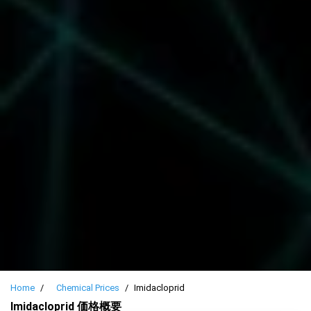
Home
Chemical Prices
Imidacloprid
Imidacloprid 価格概要