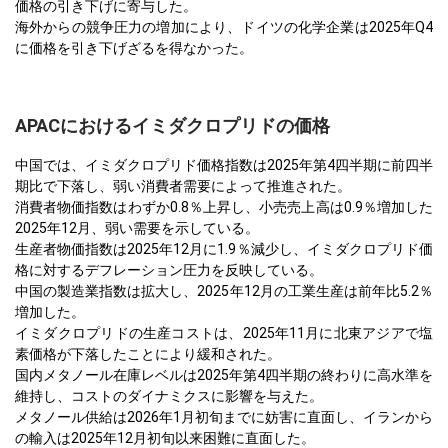
価格の引き下げに寄与した。
海外からの競争圧力の増加により、ドイツの化学企業は2025年Q4
に価格を引き下げざるを得なかった。
APACにおけるイミダクロプリドの価格
中国では、イミダクロプリド価格指数は2025年第4四半期に前四半
期比で下落し、弱い消費者需要によって推進された。
消費者物価指数はわずか0.8％上昇し、小売売上高は0.9％増加した
2025年12月、弱い需要を示している。
生産者物価指数は2025年12月に1.9％減少し、イミダクロプリド価
格に対するデフレーション圧力を反映している。
中国の製造業指数は拡大し、2025年12月の工業生産は前年比5.2％
増加した。
イミダクロプリドの生産コストは、2025年11月に北東アジアで塩
素価格が下落したことにより緩和された。
国内メタノール在庫レベルは2025年第4四半期の終わりに高水準を
維持し、コストのダイナミクスに影響を与えた。
メタノール供給は2026年1月初旬までに妨害に直面し、イランから
の輸入は2025年12月初旬以来困難に直面した。