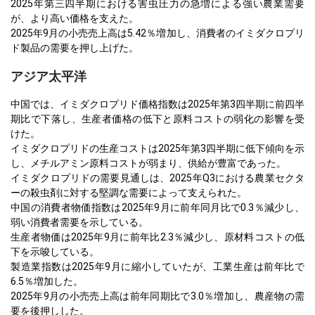
2025年第三四半期における害虫圧力の急増による強い農業需要
が、より高い価格を支えた。
2025年9月の小売売上高は5.42％増加し、消費者のイミダクロプリ
ド製品の需要を押し上げた。
アジア太平洋
中国では、イミダクロプリド価格指数は2025年第3四半期に前四半
期比で下落し、生産者価格の低下と原料コストの弱化の影響を受
けた。
イミダクロプリドの生産コストは2025年第3四半期に低下傾向を示
し、メチルアミン原料コストが弱まり、供給が豊富であった。
イミダクロプリドの需要見通しは、2025年Q3における農業セクタ
ーの殺虫剤に対する堅調な需要によって支えられた。
中国の消費者物価指数は2025年9月に前年同月比で0.3％減少し、
弱い消費者需要を示している。
生産者物価は2025年9月に前年比2.3％減少し、原材料コストの低
下を示唆している。
製造業指数は2025年9月に縮小していたが、工業生産は前年比で
6.5％増加した。
2025年9月の小売売上高は前年同期比で3.0％増加し、農産物の需
要を後押しした。