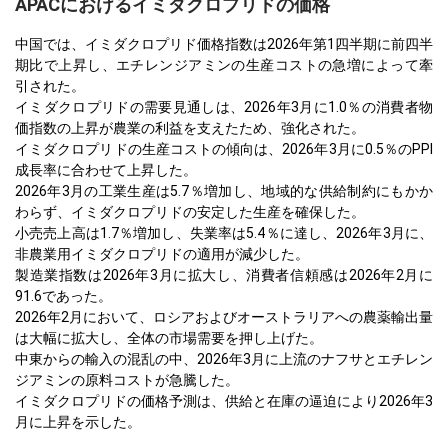
APACにおけるイミダクロプリドの価格
中国では、イミダクロプリド価格指数は2026年第1四半期に前四半
期比で上昇し、エチレンジアミンの生産コストの急増によって牽
引された。
イミダクロプリドの需要見通しは、2026年3月に1.0％の消費者物
価指数の上昇が農業の利益を支えたため、強化された。
イミダクロプリドの生産コストの傾向は、2026年3月に0.5％のPPI
成長率に合わせて上昇した。
2026年3月の工業生産は5.7％増加し、地域的な供給制約にもかか
わらず、イミダクロプリドの安定した生産を確保した。
小売売上高は1.7％増加し、失業率は5.4％に達し、2026年3月に、
非農業用イミダクロプリドの適用が減少した。
製造業指数は2026年3月に拡大し、消費者信頼感は2026年2月に
91.6であった。
2026年2月において、ロシアおよびオーストラリアへの農薬輸出量
は大幅に拡大し、全体の市場需要を押し上げた。
中東からの輸入の混乱の中、2026年3月に上流のナフサとエチレン
ジアミンの原料コストが急騰した。
イミダクロプリドの価格予測は、供給と在庫の逼迫により2026年3
月に上昇を示した。