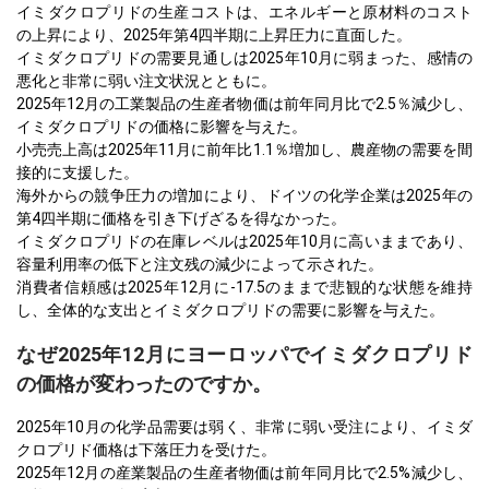
イミダクロプリドの生産コストは、エネルギーと原材料のコスト
の上昇により、2025年第4四半期に上昇圧力に直面した。
イミダクロプリドの需要見通しは2025年10月に弱まった、感情の
悪化と非常に弱い注文状況とともに。
2025年12月の工業製品の生産者物価は前年同月比で2.5％減少し、
イミダクロプリドの価格に影響を与えた。
小売売上高は2025年11月に前年比1.1％増加し、農産物の需要を間
接的に支援した。
海外からの競争圧力の増加により、ドイツの化学企業は2025年の
第4四半期に価格を引き下げざるを得なかった。
イミダクロプリドの在庫レベルは2025年10月に高いままであり、
容量利用率の低下と注文残の減少によって示された。
消費者信頼感は2025年12月に-17.5のままで悲観的な状態を維持
し、全体的な支出とイミダクロプリドの需要に影響を与えた。
なぜ2025年12月にヨーロッパでイミダクロプリド
の価格が変わったのですか。
2025年10月の化学品需要は弱く、非常に弱い受注により、イミダ
クロプリド価格は下落圧力を受けた。
2025年12月の産業製品の生産者物価は前年同月比で2.5%減少し、