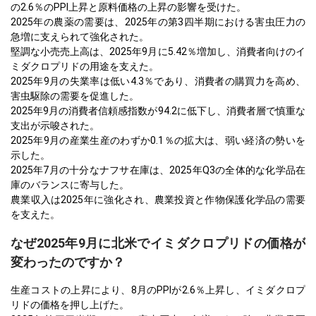
の2.6％のPPI上昇と原料価格の上昇の影響を受けた。
2025年の農薬の需要は、2025年の第3四半期における害虫圧力の
急増に支えられて強化された。
堅調な小売売上高は、2025年9月に5.42％増加し、消費者向けのイ
ミダクロプリドの用途を支えた。
2025年9月の失業率は低い4.3％であり、消費者の購買力を高め、
害虫駆除の需要を促進した。
2025年9月の消費者信頼感指数が94.2に低下し、消費者層で慎重な
支出が示唆された。
2025年9月の産業生産のわずか0.1％の拡大は、弱い経済の勢いを
示した。
2025年7月の十分なナフサ在庫は、2025年Q3の全体的な化学品在
庫のバランスに寄与した。
農業収入は2025年に強化され、農業投資と作物保護化学品の需要
を支えた。
なぜ2025年9月に北米でイミダクロプリドの価格が
変わったのですか？
生産コストの上昇により、8月のPPIが2.6％上昇し、イミダクロプ
リドの価格を押し上げた。