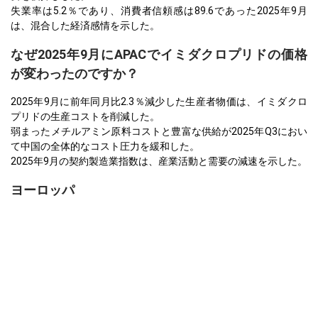
失業率は5.2％であり、消費者信頼感は89.6であった2025年9月
は、混合した経済感情を示した。
なぜ2025年9月にAPACでイミダクロプリドの価格
が変わったのですか？
2025年9月に前年同月比2.3％減少した生産者物価は、イミダクロ
プリドの生産コストを削減した。
弱まったメチルアミン原料コストと豊富な供給が2025年Q3におい
て中国の全体的なコスト圧力を緩和した。
2025年9月の契約製造業指数は、産業活動と需要の減速を示した。
ヨーロッパ
ドイツでは、イミダクロプリド価格指数は2025年第3四半期に前四
半期比で安定しており、混合されたマクロ経済指標の影響を受け
ていた。
イミダクロプリドの生産コストは、2025年第3四半期において、ナ
フサおよびアンモニアの原料コストの上昇により上昇圧力に直面
した。
2025年9月の工業製品の生産者物価は、エネルギーコストの低下に