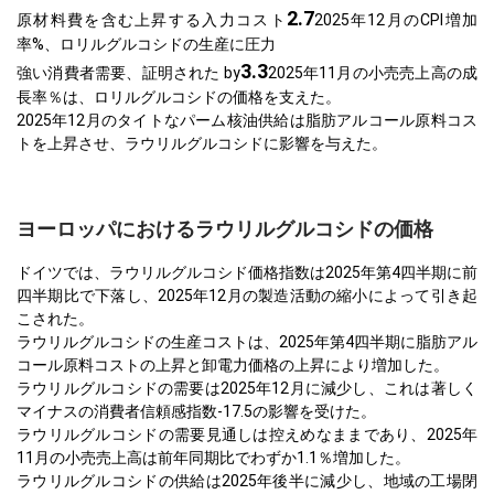
2.7
原材料費を含む上昇する入力コスト
2025年12月のCPI増加
率%、ロリルグルコシドの生産に圧力
3.3
強い消費者需要、証明された by
2025年11月の小売売上高の成
長率％は、ロリルグルコシドの価格を支えた。
2025年12月のタイトなパーム核油供給は脂肪アルコール原料コス
トを上昇させ、ラウリルグルコシドに影響を与えた。
ヨーロッパにおけるラウリルグルコシドの価格
ドイツでは、ラウリルグルコシド価格指数は2025年第4四半期に前
四半期比で下落し、2025年12月の製造活動の縮小によって引き起
こされた。
ラウリルグルコシドの生産コストは、2025年第4四半期に脂肪アル
コール原料コストの上昇と卸電力価格の上昇により増加した。
ラウリルグルコシドの需要は2025年12月に減少し、これは著しく
マイナスの消費者信頼感指数-17.5の影響を受けた。
ラウリルグルコシドの需要見通しは控えめなままであり、2025年
11月の小売売上高は前年同期比でわずか1.1％増加した。
ラウリルグルコシドの供給は2025年後半に減少し、地域の工場閉