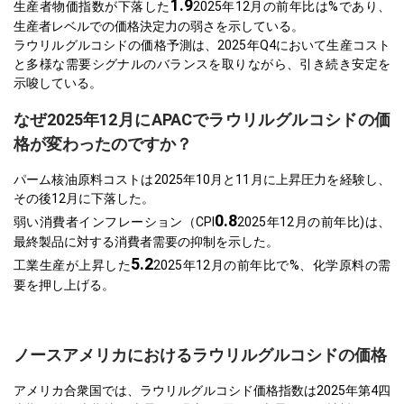
1.9
生産者物価指数が下落した
2025年12月の前年比は%であり、
生産者レベルでの価格決定力の弱さを示している。
ラウリルグルコシドの価格予測は、2025年Q4において生産コスト
と多様な需要シグナルのバランスを取りながら、引き続き安定を
示唆している。
なぜ2025年12月にAPACでラウリルグルコシドの価
格が変わったのですか？
パーム核油原料コストは2025年10月と11月に上昇圧力を経験し、
その後12月に下落した。
0.8
弱い消費者インフレーション（CPI
2025年12月の前年比)は、
最終製品に対する消費者需要の抑制を示した。
5.2
工業生産が上昇した
2025年12月の前年比で%、化学原料の需
要を押し上げる。
ノースアメリカにおけるラウリルグルコシドの価格
アメリカ合衆国では、ラウリルグルコシド価格指数は2025年第4四