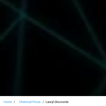
Home
Chemical Prices
Lauryl Glucoside