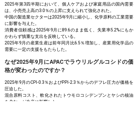
2025年第3四半期において、個人ケアおよび家庭用品の国内需要
は、小売売上高の3.0％の上昇に支えられて強化された。
中国の製造業セクターは2025年9月に縮小し、化学原料の工業需要
に影響を与えた。
消費者信頼感は2025年9月に89.6のまま低く、失業率5.2%にもか
かわらず慎重な支出を反映している。
2025年9月の産業生産は前年同月比6.5％増加し、産業用化学品の
需要に一定の支援をもたらした。
なぜ2025年9月にAPACでラウリルグルコシドの価
格が変わったのですか？
2025年9月のCPI-0.3％およびPPI-2.3％からのデフレ圧力が価格を
圧迫した。
混合原料コスト、軟化されたトウモロコシデンプンとヤシの核油
を含む、が生産に影響した。
委託製造と慎重な消費者信頼感が、小売売上高の増加による需要
を相殺している。
ヨーロッパ