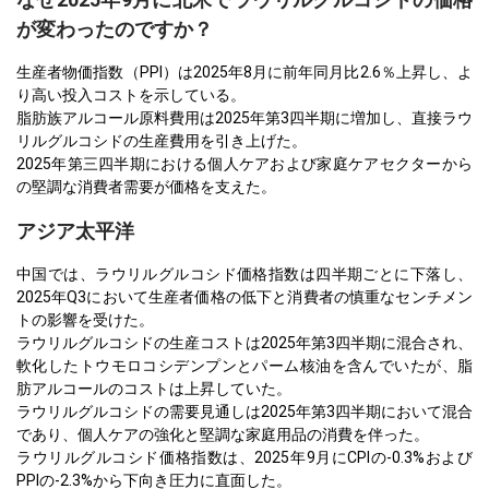
が変わったのですか？
生産者物価指数（PPI）は2025年8月に前年同月比2.6％上昇し、よ
り高い投入コストを示している。
脂肪族アルコール原料費用は2025年第3四半期に増加し、直接ラウ
リルグルコシドの生産費用を引き上げた。
2025年第三四半期における個人ケアおよび家庭ケアセクターから
の堅調な消費者需要が価格を支えた。
アジア太平洋
中国では、ラウリルグルコシド価格指数は四半期ごとに下落し、
2025年Q3において生産者価格の低下と消費者の慎重なセンチメン
トの影響を受けた。
ラウリルグルコシドの生産コストは2025年第3四半期に混合され、
軟化したトウモロコシデンプンとパーム核油を含んでいたが、脂
肪アルコールのコストは上昇していた。
ラウリルグルコシドの需要見通しは2025年第3四半期において混合
であり、個人ケアの強化と堅調な家庭用品の消費を伴った。
ラウリルグルコシド価格指数は、2025年9月にCPIの-0.3%および
PPIの-2.3%から下向き圧力に直面した。