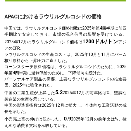
APACにおけるラウリルグルコシドの価格
中国では、ラウリルグルコシド価格指数は2025年第4四半期に前四
半期比で安定しており、市場の混合信号の影響を受けている。
1200ドル/トン
2025年12月のラウリルグルコシド価格は
アジ
アのCFR。
ラウリルグルコシドの生産コストは、2025年10月と11月にパーム
核油原料から上昇圧力に直面した。
コーンスターチ原料価格は、ラウリルグルコシドのために、2025
年第4四半期に過剰供給のために、下降傾向を続けた。
パーソナルケア製品の需要、主要なラウリルグルコシドの推進要
因、2025年に強化された。
5.2
中国の工業生産が上昇した
2025年12月の前年比は%、堅調な
製造業の生産を示している。
中国の製造業指数は2025年12月に拡大し、全体的な工業活動の成
長を示した。
0.9
小売売上高の伸びは低かった。
2025年12月の前年比は%、控
えめな消費者支出を示唆している。