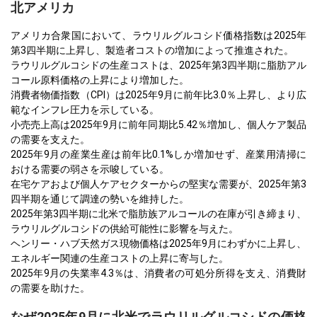
北アメリカ
アメリカ合衆国において、ラウリルグルコシド価格指数は2025年
第3四半期に上昇し、製造者コストの増加によって推進された。
ラウリルグルコシドの生産コストは、2025年第3四半期に脂肪アル
コール原料価格の上昇により増加した。
消費者物価指数（CPI）は2025年9月に前年比3.0％上昇し、より広
範なインフレ圧力を示している。
小売売上高は2025年9月に前年同期比5.42％増加し、個人ケア製品
の需要を支えた。
2025年9月の産業生産は前年比0.1%しか増加せず、産業用清掃に
おける需要の弱さを示唆している。
在宅ケアおよび個人ケアセクターからの堅実な需要が、2025年第3
四半期を通じて調達の勢いを維持した。
2025年第3四半期に北米で脂肪族アルコールの在庫が引き締まり、
ラウリルグルコシドの供給可能性に影響を与えた。
ヘンリー・ハブ天然ガス現物価格は2025年9月にわずかに上昇し、
エネルギー関連の生産コストの上昇に寄与した。
2025年9月の失業率4.3％は、消費者の可処分所得を支え、消費財
の需要を助けた。
なぜ2025年9月に北米でラウリルグルコシドの価格