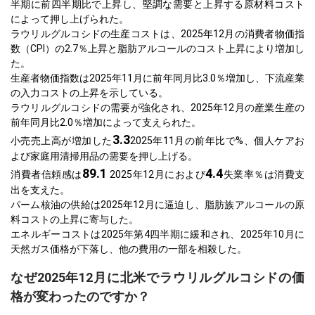
半期に前四半期比で上昇し、堅調な需要と上昇する原材料コスト
によって押し上げられた。
ラウリルグルコシドの生産コストは、2025年12月の消費者物価指
数（CPI）の2.7％上昇と脂肪アルコールのコスト上昇により増加し
た。
生産者物価指数は2025年11月に前年同月比3.0％増加し、下流産業
の入力コストの上昇を示している。
ラウリルグルコシドの需要が強化され、2025年12月の産業生産の
前年同月比2.0％増加によって支えられた。
3.3
小売売上高が増加した
2025年11月の前年比で%、個人ケアお
よび家庭用清掃用品の需要を押し上げる。
89.1
4.4
消費者信頼感は
2025年12月におよび
失業率％は消費支
出を支えた。
パーム核油の供給は2025年12月に逼迫し、脂肪族アルコールの原
料コストの上昇に寄与した。
エネルギーコストは2025年第4四半期に緩和され、2025年10月に
天然ガス価格が下落し、他の費用の一部を相殺した。
なぜ2025年12月に北米でラウリルグルコシドの価
格が変わったのですか？