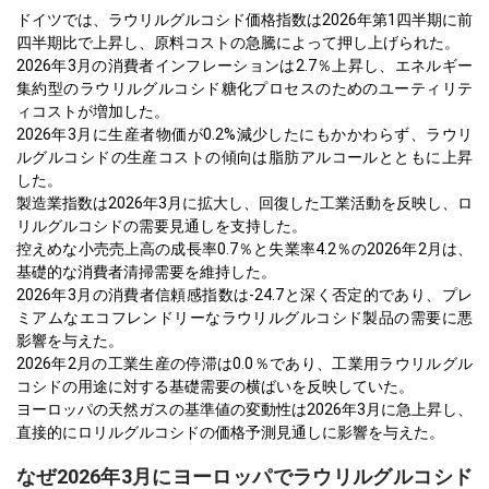
ドイツでは、ラウリルグルコシド価格指数は2026年第1四半期に前
四半期比で上昇し、原料コストの急騰によって押し上げられた。
2026年3月の消費者インフレーションは2.7％上昇し、エネルギー
集約型のラウリルグルコシド糖化プロセスのためのユーティリテ
ィコストが増加した。
2026年3月に生産者物価が0.2%減少したにもかかわらず、ラウリ
ルグルコシドの生産コストの傾向は脂肪アルコールとともに上昇
した。
製造業指数は2026年3月に拡大し、回復した工業活動を反映し、ロ
リルグルコシドの需要見通しを支持した。
控えめな小売売上高の成長率0.7％と失業率4.2％の2026年2月は、
基礎的な消費者清掃需要を維持した。
2026年3月の消費者信頼感指数は-24.7と深く否定的であり、プレ
ミアムなエコフレンドリーなラウリルグルコシド製品の需要に悪
影響を与えた。
2026年2月の工業生産の停滞は0.0％であり、工業用ラウリルグル
コシドの用途に対する基礎需要の横ばいを反映していた。
ヨーロッパの天然ガスの基準値の変動性は2026年3月に急上昇し、
直接的にロリルグルコシドの価格予測見通しに影響を与えた。
なぜ2026年3月にヨーロッパでラウリルグルコシド