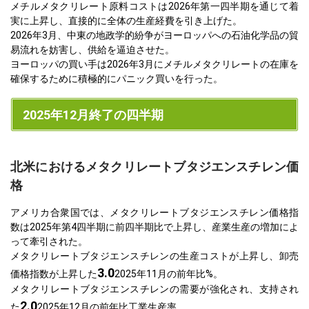
メチルメタクリレート原料コストは2026年第一四半期を通じて着
実に上昇し、直接的に全体の生産経費を引き上げた。
2026年3月、中東の地政学的紛争がヨーロッパへの石油化学品の貿
易流れを妨害し、供給を逼迫させた。
ヨーロッパの買い手は2026年3月にメチルメタクリレートの在庫を
確保するために積極的にパニック買いを行った。
2025年12月終了の四半期
北米におけるメタクリレートブタジエンスチレン価
格
アメリカ合衆国では、メタクリレートブタジエンスチレン価格指
数は2025年第4四半期に前四半期比で上昇し、産業生産の増加によ
って牽引された。
メタクリレートブタジエンスチレンの生産コストが上昇し、卸売
3.0
価格指数が上昇した
2025年11月の前年比%。
メタクリレートブタジエンスチレンの需要が強化され、支持され
2.0
た
2025年12月の前年比工業生産率。