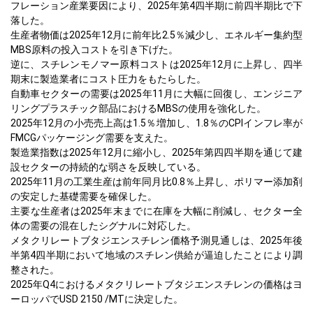
フレーション産業要因により、2025年第4四半期に前四半期比で下
落した。
生産者物価は2025年12月に前年比2.5％減少し、エネルギー集約型
MBS原料の投入コストを引き下げた。
逆に、スチレンモノマー原料コストは2025年12月に上昇し、四半
期末に製造業者にコスト圧力をもたらした。
自動車セクターの需要は2025年11月に大幅に回復し、エンジニア
リングプラスチック部品におけるMBSの使用を強化した。
2025年12月の小売売上高は1.5％増加し、1.8％のCPIインフレ率が
FMCGパッケージング需要を支えた。
製造業指数は2025年12月に縮小し、2025年第四四半期を通じて建
設セクターの持続的な弱さを反映している。
2025年11月の工業生産は前年同月比0.8％上昇し、ポリマー添加剤
の安定した基礎需要を確保した。
主要な生産者は2025年末までに在庫を大幅に削減し、セクター全
体の需要の混在したシグナルに対応した。
メタクリレートブタジエンスチレン価格予測見通しは、2025年後
半第4四半期において地域のスチレン供給が逼迫したことにより調
整された。
2025年Q4におけるメタクリレートブタジエンスチレンの価格はヨ
ーロッパでUSD 2150 /MTに決定した。