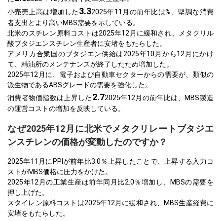
3.3
小売売上高は増加した
2025年11月の前年比は%、堅調な消費
者支出とより高いMBS需要を示している。
北米のスチレン原料コストは2025年12月に緩和され、メタクリル
酸ブタジエンスチレン生産者に安堵をもたらした。
アメリカ合衆国のブタジエン供給は2025年10月から12月にかけ
て、精油所のメンテナンスが終了したため増加した。
2025年12月に、電子および自動車セクターからの需要が、類似の
派生物であるABSグレードの需要を強化した。
2.7
消費者物価指数は上昇した
2025年12月の前年比は、MBS製造
の運営コストの増加を反映している。
なぜ2025年12月に北米でメタクリレートブタジエ
ンスチレンの価格が変動したのですか？
2025年11月にPPIが前年比3.0％上昇したことで、上昇する入力コ
ストがMBS価格に圧力をかけた。
2025年12月の工業生産は前年同月比2.0％増加し、MBSの需要を
押し上げた。
スタイレン原料コストは2025年12月に緩和され、MBS生産経費に
安堵をもたらした。