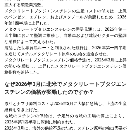
拡大する製造業指数。
メタクリレートブタジエンスチレンの生産コストの傾向は、上流
のベンゼン、エチレン、およびメタノールが急騰したため、2026
年第1四半期に上昇した。
メタクリレートブタジエンスチレンの需要見通しは、2026年第一
四半期において堅調に推移し、自動車および建設セクターの堅調
な消費によって支えられた。
混乱した世界貿易ルートと制限された航行は、2026年第一四半期
を通じてメチルメタクリレート原料の供給を逼迫させた。
メタクリレートブタジエンスチレン価格予測は、2026年3月に上昇
の勢いを反映し、上昇したメタクリレートブタジエンスチレン価
格指数を追跡した。
なぜ2026年3月に北米でメタクリレートブタジエン
スチレンの価格が変動したのですか？
原油とナフサ原料コストは2026年3月に大幅に急騰し、上流の生産
経費を引き上げた。
地域のスチレンの供給は、予定外の地域の工場の停止により、
2026年第1四半期に深刻に制約された。
2026年3月に、海外の供給不足のため、スチレン原料の輸出需要が