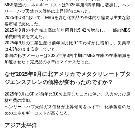
MBS製造のエネルギーコストは2025年第3四半期に増加し、ヘン
リー・ハブ天然ガス価格は上昇傾向にあった。
2025年Q3において、MBSを含む化学品の全体的な需要は主要な顧
客市場で悪化した。
2025年9月の小売売上高は前年同月比5.42％増加し、一部のMBS
消費財需要を支えた。
2025年9月の工業生産は前年同月比0.1%わずかに増加し、失業率
は4.3%のまま安定していた。
米国の化学メーカーは2025年第3四半期にMBS在庫の在庫削減を
加速させた；完成品の水準はマイナスだった。
なぜ2025年9月に北アメリカでメタクリレートブタ
ジエンスチレンの価格が変わったのですか？
2025年9月にCPIが前年比3.0％上昇したことに伴い、入力および原
材料費の増加。
ヘンリー・ハブ天然ガス価格が上昇傾向を示す中、化学製造のた
めのエネルギーコストが高くなる。
アジア太平洋