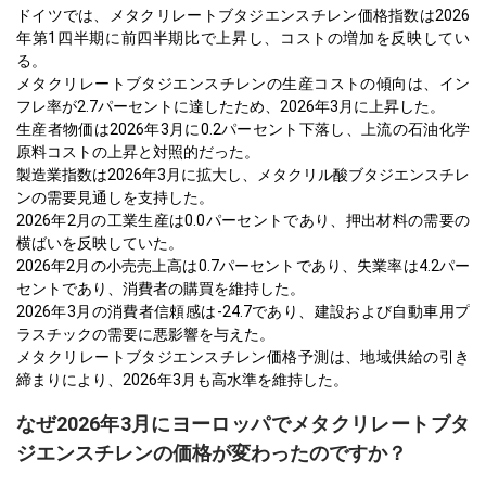
ドイツでは、メタクリレートブタジエンスチレン価格指数は2026
年第1四半期に前四半期比で上昇し、コストの増加を反映してい
る。
メタクリレートブタジエンスチレンの生産コストの傾向は、イン
フレ率が2.7パーセントに達したため、2026年3月に上昇した。
生産者物価は2026年3月に0.2パーセント下落し、上流の石油化学
原料コストの上昇と対照的だった。
製造業指数は2026年3月に拡大し、メタクリル酸ブタジエンスチレ
ンの需要見通しを支持した。
2026年2月の工業生産は0.0パーセントであり、押出材料の需要の
横ばいを反映していた。
2026年2月の小売売上高は0.7パーセントであり、失業率は4.2パー
セントであり、消費者の購買を維持した。
2026年3月の消費者信頼感は-24.7であり、建設および自動車用プ
ラスチックの需要に悪影響を与えた。
メタクリレートブタジエンスチレン価格予測は、地域供給の引き
締まりにより、2026年3月も高水準を維持した。
なぜ2026年3月にヨーロッパでメタクリレートブタ
ジエンスチレンの価格が変わったのですか？