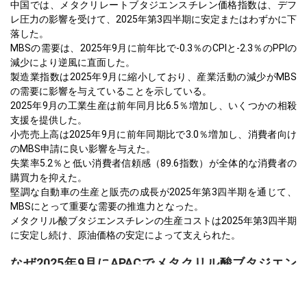
中国では、メタクリレートブタジエンスチレン価格指数は、デフ
レ圧力の影響を受けて、2025年第3四半期に安定またはわずかに下
落した。
MBSの需要は、2025年9月に前年比で-0.3％のCPIと-2.3％のPPIの
減少により逆風に直面した。
製造業指数は2025年9月に縮小しており、産業活動の減少がMBS
の需要に影響を与えていることを示している。
2025年9月の工業生産は前年同月比6.5％増加し、いくつかの相殺
支援を提供した。
小売売上高は2025年9月に前年同期比で3.0％増加し、消費者向け
のMBS申請に良い影響を与えた。
失業率5.2％と低い消費者信頼感（89.6指数）が全体的な消費者の
購買力を抑えた。
堅調な自動車の生産と販売の成長が2025年第3四半期を通じて、
MBSにとって重要な需要の推進力となった。
メタクリル酸ブタジエンスチレンの生産コストは2025年第3四半期
に安定し続け、原油価格の安定によって支えられた。
なぜ2025年9月にAPACでメタクリル酸ブタジエン
スチレンの価格が変動したのか？