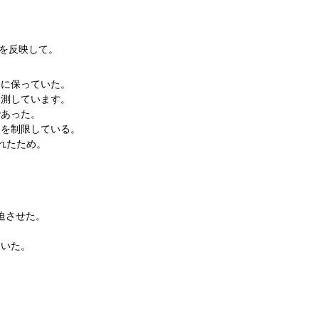
を反映して。
分に保っていた。
予測しています。
であった。
入を制限している。
れたため。
迫させた。
ていた。