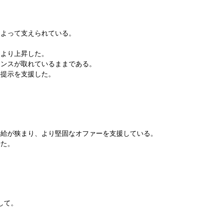
によって支えられている。
。
により上昇した。
ランスが取れているままである。
の提示を支援した。
供給が狭まり、より堅固なオファーを支援している。
せた。
して。