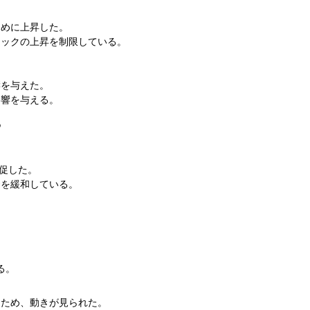
ために上昇した。
トックの上昇を制限している。
響を与えた。
影響を与える。
？
。
促した。
騰を緩和している。
る。
たため、動きが見られた。