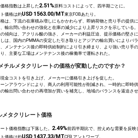
2.51%
ト価格指数は上昇した
原料コストによって、四半期ごとに。
USD 1563.00/MT
ート価格は約
東京FOBあたり。
価格は、下流の在庫積み増しにもかかわらず、即納荷物と売り手の提供
は、輸出問い合わせの強化と在庫の減少により上昇リスクを示している
トの傾向は、アクリル酸の強さ、メーカーの利益圧迫、提示価格の堅さ
しは、国内のPMMAの安定した引き取りとアジアの輸出買いによりバ
は、メンテナンス後の即時供給制約により引き締まり、より強い売り手
まり、主要な工場はメンテナンス後の稼働率で運転された。
ACでメチルメタクリレートの価格が変動したのですか？
の現金コストを引き上げ、メーカーに価格引き上げを促した。
ターンアラウンドにより、商人の利用可能性が削減され、一時的に即時
らの輸出問い合わせの再増加が買いを補充し、地域のバランスを逼迫さ
ルメタクリレート価格
2.49%
レート価格指数は下落した。
前四半期比で、控えめな需要を反映
USD 1437.33/MT
ート価格は約
CFR アントワープ。