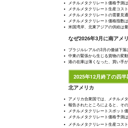
メチルメタクリレート価格予測
メチルメタクリレート生産コス
メチルメタクリレートの需要見
メチルメタクリレート価格指数
米国湾岸、北東アジアの供給は
なぜ2026年3月に南ア
ブラジルレアルの3月の価値下落
中東の緊張から生じる貨物の変
港の在庫は薄くなった、買い手が
2025年12月終了の四半
北アメリカ
アメリカ合衆国では、メチルメタ
報告されたところによると、その四
メチルメタクリレートスポット
メチルメタクリレート価格予測
メチルメタクリレート生産コス