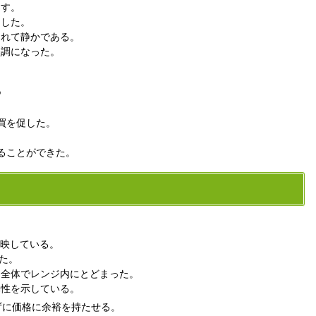
ます。
和した。
されて静かである。
堅調になった。
？
買を促した。
ることができた。
反映している。
った。
ト全体でレンジ内にとどまった。
動性を示している。
ずに価格に余裕を持たせる。