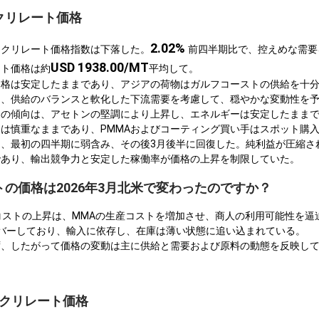
クリレート価格
2.02%
タクリレート価格指数は下落した。
前四半期比で、控えめな需要
USD 1938.00/MT
ート価格は約
平均して。
価格は安定したままであり、アジアの荷物はガルフコーストの供給を十
は、供給のバランスと軟化した下流需要を考慮して、穏やかな変動性を
トの傾向は、アセトンの堅調により上昇し、エネルギーは安定したまま
は慎重なままであり、PMMAおよびコーティング買い手はスポット購
、最初の四半期に弱含み、その後3月後半に回復した。純利益が圧縮さ
であり、輸出競争力と安定した稼働率が価格の上昇を制限していた。
の価格は2026年3月北米で変わったのですか？
コストの上昇は、MMAの生産コストを増加させ、商人の利用可能性を逼
カバーしており、輸入に依存し、在庫は薄い状態に追い込まれている。
ず、したがって価格の変動は主に供給と需要および原料の動態を反映し
タクリレート価格