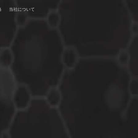
格
当社について