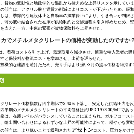
は、貨物の変動性と地政学的な混乱から控えめな上昇リスクを示してい
トの傾向は、アクリル酸と運賃の削減によりコストが下がったため、緩
通しは、季節的な建設休止と自動車の操業停止により、引き合いが制限
は、薄め液の結合された在庫が供給制約と交渉過程を引き締めたため、
量を支えた一方、中東の緊張が貨物保険料を上昇させた。
メリカでメチルメタクリレートの価格が変動したのですか
は、着荷コストを引き上げ、裁定取引を減少させ、慎重な輸入業者の購
動性と保険料が物流コストを増加させ、出荷を遅らせた。
投機的な建設を避けたため、売り手はより強い3月の提示価格を維持す
期
クリレート価格指数は四半期比で3.40％下落し、安定した供給圧力を
半期のメチルメタクリレートの平均価格は約USD 1978.00/MTであ
価格は、在庫レベルがバランスしていることに支えられ、ガルフコース
は、輸出問い合わせによるわずかな上昇の可能性によって、穏やかな変
アセトン
トの傾向は、より低いことで緩和された
コスト、圧力をかけ