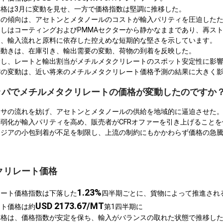
格は3月に変動を見せ、一方で価格指数は堅調に推移した。
トの傾向は、アセトンとメタノールのコストが輸入パリティを圧迫した
しはコーティングおよびPMMAセクターから静かなままであり、再ス
は、輸入流れと原料に依存した控えめな短期的な堅さを示しています。
の動きは、在庫引き、輸出需要の変動、荷物の到着を反映した。
給し、レートと輸出割当がメチルメタクリレートのスポット安定性に影
貨の変動は、近い将来のメチルメタクリレート価格予測の結果に大きく
ロッパでメチルメタクリレートの価格が変動したのですか
フサの流れを妨げ、アセトンとメタノールの供給を地域的に逼迫させた
弱化が輸入パリティを高め、販売者がCFRオファーを引き上げることを
アジアの小包到着が不足を制限し、上流の制約にもかかわらず価格の急
クリレート価格
1.23%
レート価格指数は下落した
四半期ごとに、貨物によって推進され
USD 2173.67/MT
ート価格は約
第1四半期に
価格は、価格指数が安定を保ち、輸入がバランスの取れた状態で推移し