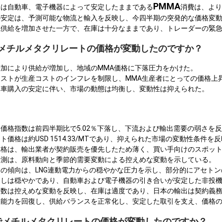
PMMA
しは自動車、電子機器によって安定したままである
消費は、より
の安定は、予測可能な物流と輸入を反映し、今四半期の突発的な価格変
域供給を増加させた一方で、在庫は十分なままであり、トレーダーの緊
米でメチルメタクリレートの価格が変動したのですか？
加により供給が増加し、地域のMMA価格に下落圧力をかけた。
ストが生産コストのインフレを制限し、MMA生産者にとっての価格上
動車購入の安定に伴い、市場の動態は均衡し、変動性は抑えられた。
価格指数は前四半期比で5.02％下落し、下流および輸出需要の弱さを
価格は約USD 1514.33/MTであり、抑えられた市場の変動性条件を
価格は、輸出業者が契約販売を優先したため薄く、買い手向けのスポッ
予測は、原料動向と季節的需要変動による控えめな変動を示している。
の傾向は、LNG連動電力からの穏やかな圧力を示し、部分的にアセト
通しは穏やかであり、自動車および電子機器の引き合いが安定した非投
指数は控えめな変動を反映し、在庫は適度であり、日本の輸出は契約義
、能力を回復し、供給バランスを正常化し、安定した取引を支え、価格
ACでメチルメタクリレートの価格が変動したのですか？