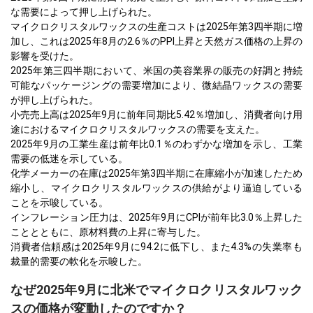
な需要によって押し上げられた。
マイクロクリスタルワックスの生産コストは2025年第3四半期に増
加し、これは2025年8月の2.6％のPPI上昇と天然ガス価格の上昇の
影響を受けた。
2025年第三四半期において、米国の美容業界の販売の好調と持続
可能なパッケージングの需要増加により、微結晶ワックスの需要
が押し上げられた。
小売売上高は2025年9月に前年同期比5.42％増加し、消費者向け用
途におけるマイクロクリスタルワックスの需要を支えた。
2025年9月の工業生産は前年比0.1％のわずかな増加を示し、工業
需要の低迷を示している。
化学メーカーの在庫は2025年第3四半期に在庫縮小が加速したため
縮小し、マイクロクリスタルワックスの供給がより逼迫している
ことを示唆している。
インフレーション圧力は、2025年9月にCPIが前年比3.0％上昇した
こととともに、原材料費の上昇に寄与した。
消費者信頼感は2025年9月に94.2に低下し、また4.3%の失業率も
裁量的需要の軟化を示唆した。
なぜ2025年9月に北米でマイクロクリスタルワック
スの価格が変動したのですか？