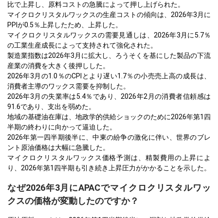
比で上昇し、原料コストの急騰によって押し上げられた。
マイクロクリスタルワックスの生産コストの傾向は、2026年3月に
PPIが0.5％上昇したため、上昇した。
マイクロクリスタルワックスの需要見通しは、2026年3月に5.7％
の工業生産成長によって支持されて強化された。
製造業指数は2026年3月に拡大し、ろうそくを基にした製品の下流
産業の消費を大きく後押しした。
2026年3月の1.0％のCPIとより遅い1.7％の小売売上高の成長は、
消費者主導のワックス需要を抑制した。
2026年3月の失業率は5.4％であり、2026年2月の消費者信頼感は
91.6であり、支出を弱めた。
地域の基礎油在庫は、地政学的供給ショックのために2026年第1四
半期の終わりに向かって逼迫した。
2026年第一四半期後半に、中東の紛争の激化に伴い、世界のブレ
ント原油価格は大幅に急騰した。
マイクロクリスタルワックス価格予測は、精製費用の上昇によ
り、2026年第1四半期も引き続き上昇圧力がかかることを示した。
なぜ2026年3月にAPACでマイクロクリスタルワッ
クスの価格が変動したのですか？