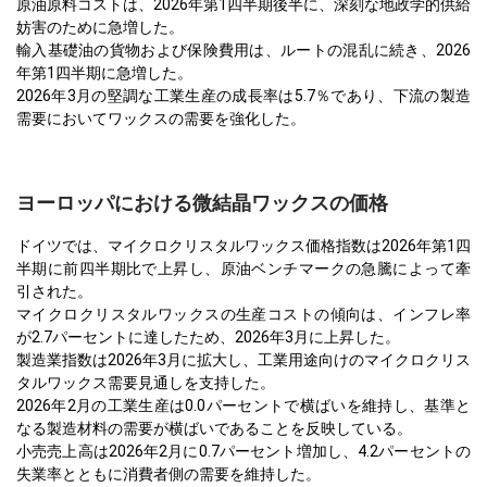
原油原料コストは、2026年第1四半期後半に、深刻な地政学的供給
妨害のために急増した。
輸入基礎油の貨物および保険費用は、ルートの混乱に続き、2026
年第1四半期に急増した。
2026年3月の堅調な工業生産の成長率は5.7％であり、下流の製造
需要においてワックスの需要を強化した。
ヨーロッパにおける微結晶ワックスの価格
ドイツでは、マイクロクリスタルワックス価格指数は2026年第1四
半期に前四半期比で上昇し、原油ベンチマークの急騰によって牽
引された。
マイクロクリスタルワックスの生産コストの傾向は、インフレ率
が2.7パーセントに達したため、2026年3月に上昇した。
製造業指数は2026年3月に拡大し、工業用途向けのマイクロクリス
タルワックス需要見通しを支持した。
2026年2月の工業生産は0.0パーセントで横ばいを維持し、基準と
なる製造材料の需要が横ばいであることを反映している。
小売売上高は2026年2月に0.7パーセント増加し、4.2パーセントの
失業率とともに消費者側の需要を維持した。