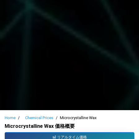
Home
Chemical Prices
Microcrystalline Wax
Microcrystalline Wax 価格概要
リアルタイム価格