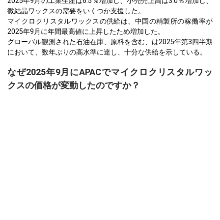
2025年9月の工業生産は6.5％増加し、小売売上高は3.0％増加し、
微結晶ワックスの需要をいくつか支援した。
マイクロクリスタルワックスの供給は、中国の精製所の稼働率が
2025年9月に年間最高値に上昇したため増加した。
グローバル観測された石油在庫、原料を含む、は2025年第3四半期
において、数年ぶりの高水準に達し、十分な供給を示している。
なぜ2025年9月にAPACでマイクロクリスタルワッ
クスの価格が変動したのですか？
2025年9月の消費者信頼感とCPIの低下は、マイクロクリスタルワ
ックスの需要を減少させた。
2025年9月の契約製造業者指数とPPIの低下は、産業需要の弱さを
示した。
2025年Q3における高い精製所稼働率と増加する世界的な石油在庫
が供給を増加させた。
ヨーロッパ
ドイツでは、マイクロクリスタルワックス価格指数は2025年第3四
半期に前四半期比で下落し、生産者価格の低下によるものでし
た。