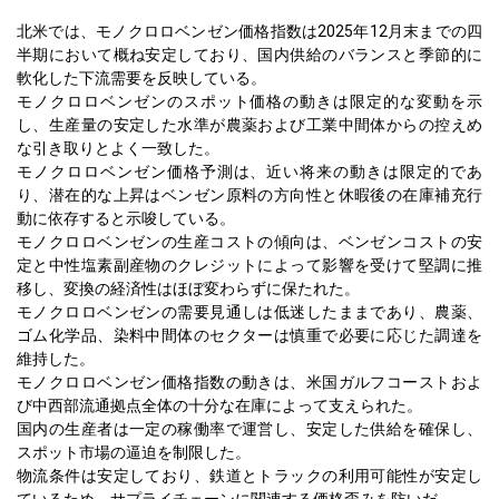
北米では、モノクロロベンゼン価格指数は2025年12月末までの四
半期において概ね安定しており、国内供給のバランスと季節的に
軟化した下流需要を反映している。
モノクロロベンゼンのスポット価格の動きは限定的な変動を示
し、生産量の安定した水準が農薬および工業中間体からの控えめ
な引き取りとよく一致した。
モノクロロベンゼン価格予測は、近い将来の動きは限定的であ
り、潜在的な上昇はベンゼン原料の方向性と休暇後の在庫補充行
動に依存すると示唆している。
モノクロロベンゼンの生産コストの傾向は、ベンゼンコストの安
定と中性塩素副産物のクレジットによって影響を受けて堅調に推
移し、変換の経済性はほぼ変わらずに保たれた。
モノクロロベンゼンの需要見通しは低迷したままであり、農薬、
ゴム化学品、染料中間体のセクターは慎重で必要に応じた調達を
維持した。
モノクロロベンゼン価格指数の動きは、米国ガルフコーストおよ
び中西部流通拠点全体の十分な在庫によって支えられた。
国内の生産者は一定の稼働率で運営し、安定した供給を確保し、
スポット市場の逼迫を制限した。
物流条件は安定しており、鉄道とトラックの利用可能性が安定し