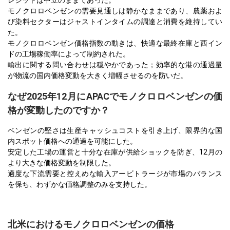
レジットは中立のままであった。
モノクロロベンゼンの需要見通しは静かなままであり、農薬およ
び染料セクターはジャストインタイムの調達と消費を維持してい
た。
モノクロロベンゼン価格指数の動きは、快適な最終在庫と西イン
ドの工場稼働率によって制約された。
輸出に関する問い合わせは穏やかであった；効率的な港の通過量
が物流の国内価格変動を大きく増幅させるのを防いだ。
なぜ2025年12月にAPACでモノクロロベンゼンの価
格が変動したのですか？
ベンゼンの堅さは生産キャッシュコストを引き上げ、限界的な国
内スポット価格への通過を可能にした。
安定した工場の運営と十分な在庫が供給ショックを防ぎ、12月の
より大きな価格変動を制限した。
適度な下流需要と控えめな輸入アービトラージが市場のバランス
を保ち、わずかな価格調整のみを支持した。
北米におけるモノクロロベンゼンの価格