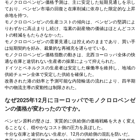
モノクロロベンゼン価格予測は、主に安定した短期見通しを示し
ており、ベンゼン市場の回復と在庫削減に依存した限定的な上昇
余地を持つ。
モノクロロベンゼンの生産コストの傾向は、ベンゼンの堅調によ
りわずかに高止まりし続け、塩素の副産物の価値はほとんどコス
トの軽減をもたらさなかった。
モノクロロベンゼンの需要見通しは控えめのままであり、買い手
は短期契約を好み、裁量的な再補充を遅らせている。
モノクロロベンゼン価格指数の動きは、北西ヨーロッパ全体の快
適な在庫と途切れない生産者の操業によって抑えられた。
ドイツとベネルクスの生産者は安定した稼働率を維持し、地域の
供給チェーン全体で安定した供給を確保した。
改善された港の効率と予測可能な内陸輸送の流れにより、四半期
中の物流主導の変動性は制限された。
なぜ2025年12月にヨーロッパでモノクロロベンゼ
ンの価格が変わったのですか。
ベンゼン原料の堅さは、実質的に供給側の価格戦略を大きく変え
ることなく、穏やかなコスト側の圧力を及ぼした。
十分な在庫と途切れない生産が、12月の供給側の混乱を防いだ。