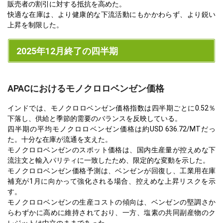
販売者の割引に対する抵抗を高めた。
快適な在庫は、より健康的な下流活動にもかかわらず、より鋭い
上昇を制限した。
2025年12月終了の四半期
APACにおけるモノクロロベンゼン価格
インドでは、モノクロロベンゼン価格指数は四半期ごとに0.52％
下落し、供給と季節的需要のバランスを反映している。
四半期の平均モノクロロベンゼン価格は約USD 636.72/MTだっ
た。十分な在庫が流通を支えた。
モノクロロベンゼンのスポット価格は、国内生産量が控えめな下
流注文と輸入パリティに一致したため、限定的な変動を示した。
モノクロロベンゼン価格予測は、ベンゼンが回復し、工業用在庫
補充が1月に向かって強化される場合、控えめな上昇リスクを示
す。
モノクロロベンゼンの生産コストの傾向は、ベンゼンの堅調さか
らわずかに高めに維持されており、一方、塩素の共同副産物のク