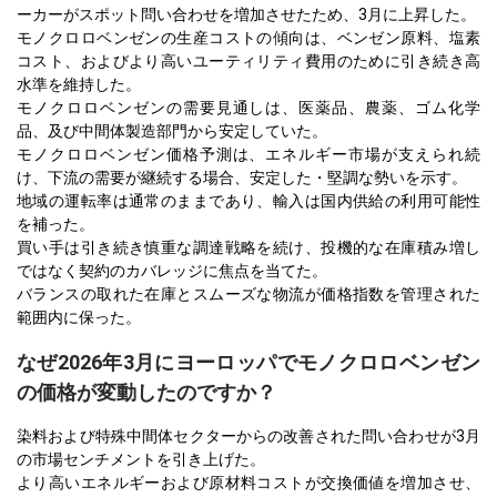
ーカーがスポット問い合わせを増加させたため、3月に上昇した。
モノクロロベンゼンの生産コストの傾向は、ベンゼン原料、塩素
コスト、およびより高いユーティリティ費用のために引き続き高
水準を維持した。
モノクロロベンゼンの需要見通しは、医薬品、農薬、ゴム化学
品、及び中間体製造部門から安定していた。
モノクロロベンゼン価格予測は、エネルギー市場が支えられ続
け、下流の需要が継続する場合、安定した・堅調な勢いを示す。
地域の運転率は通常のままであり、輸入は国内供給の利用可能性
を補った。
買い手は引き続き慎重な調達戦略を続け、投機的な在庫積み増し
ではなく契約のカバレッジに焦点を当てた。
バランスの取れた在庫とスムーズな物流が価格指数を管理された
範囲内に保った。
なぜ2026年3月にヨーロッパでモノクロロベンゼン
の価格が変動したのですか？
染料および特殊中間体セクターからの改善された問い合わせが3月
の市場センチメントを引き上げた。
より高いエネルギーおよび原材料コストが交換価値を増加させ、