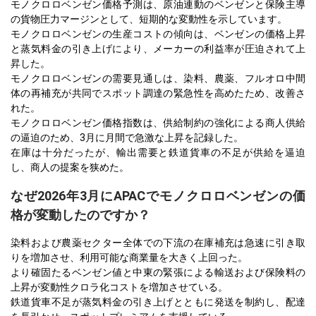
モノクロロベンゼン価格予測は、原油連動のベンゼンと保険主導
の貨物圧力マージンとして、短期的な変動性を示しています。
モノクロロベンゼンの生産コストの傾向は、ベンゼンの価格上昇
と蒸気料金の引き上げにより、メーカーの利益率が圧迫されて上
昇した。
モノクロロベンゼンの需要見通しは、染料、農薬、フルオロ中間
体の再補充が共同でスポット調達の緊急性を高めたため、改善さ
れた。
モノクロロベンゼン価格指数は、供給制約の強化による商人供給
の逼迫のため、3月に月間で急激な上昇を記録した。
在庫は十分だったが、輸出需要と鉄道貨車の不足が供給を逼迫
し、商人の提案を狭めた。
なぜ2026年3月にAPACでモノクロロベンゼンの価
格が変動したのですか？
染料および農薬セクター全体での下流の在庫補充は急速に引き取
りを増加させ、利用可能な商業量を大きく上回った。
より確固たるベンゼン値と中東の緊張による輸送および保険料の
上昇が変動性クロラ化コストを増加させている。
鉄道貨車不足が蒸気料金の引き上げとともに発送を制約し、配達