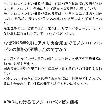
モノクロロベンゼン価格予測は、在庫補充と輸出流の改善が見込
まれることにより、年末に向けて潜在的な改善を示唆している。
モノクロロベンゼン価格指数の安定は、効率的な工場運営と国内
における供給と需要のバランスの取れた状況によって支えられ
た。
輸出競争力は、貨物料金が正常化し、サプライチェーンがより少
ない混乱に直面したことで、わずかに改善した。
なぜ2025年9月にアメリカ合衆国でモノクロロベン
ゼンの価格が変動したのですか？
より穏やかなベンゼン原料の値とコスト圧力の低下が市場価格の
動向に影響を与えた。
国内需要の抑制と安定した生産率が上昇する価格の可能性を制限
した。
バランスの取れた在庫と改善された物流は、調達が抑制されてい
るにもかかわらず、価格の安定を維持するのに役立った。
APACにおけるモノクロロベンゼン価格