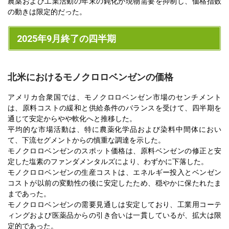
農薬および工業活動の年末の鈍化が現物需要を抑制し、価格指数
の動きは限定的だった。
2025年9月終了の四半期
北米におけるモノクロロベンゼンの価格
アメリカ合衆国では、モノクロロベンゼン市場のセンチメント
は、原料コストの緩和と供給条件のバランスを受けて、四半期を
通じて安定からやや軟化へと推移した。
平均的な市場活動は、特に農薬化学品および染料中間体におい
て、下流セグメントからの慎重な調達を示した。
モノクロロベンゼンのスポット価格は、原料ベンゼンの修正と安
定した塩素のファンダメンタルズにより、わずかに下落した。
モノクロロベンゼンの生産コストは、エネルギー投入とベンゼン
コストが以前の変動性の後に安定したため、穏やかに保たれたま
まであった。
モノクロロベンゼンの需要見通しは安定しており、工業用コーテ
ィングおよび医薬品からの引き合いは一貫しているが、拡大は限
定的であった。