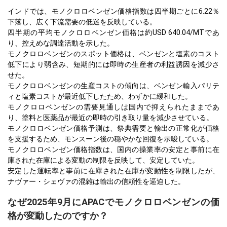
インドでは、モノクロロベンゼン価格指数は四半期ごとに6.22％
下落し、広く下流需要の低迷を反映している。
四半期の平均モノクロロベンゼン価格は約USD 640.04/MTであ
り、控えめな調達活動を示した。
モノクロロベンゼンのスポット価格は、ベンゼンと塩素のコスト
低下により弱含み、短期的には即時の生産者の利益誘因を減少さ
せた。
モノクロロベンゼンの生産コストの傾向は、ベンゼン輸入パリテ
ィと塩素コストが最近低下したため、わずかに緩和した。
モノクロロベンゼンの需要見通しは国内で抑えられたままであ
り、塗料と医薬品が最近の即時の引き取り量を減少させている。
モノクロロベンゼン価格予測は、祭典需要と輸出の正常化が価格
を支援するため、モンスーン後の穏やかな回復を示唆している。
モノクロロベンゼン価格指数は、国内の操業率の安定と事前に在
庫された在庫による変動の制限を反映して、安定していた。
安定した運転率と事前に在庫された在庫が変動性を制限したが、
ナヴァー・シェヴァの混雑は輸出の信頼性を逼迫した。
なぜ2025年9月にAPACでモノクロロベンゼンの価
格が変動したのですか？