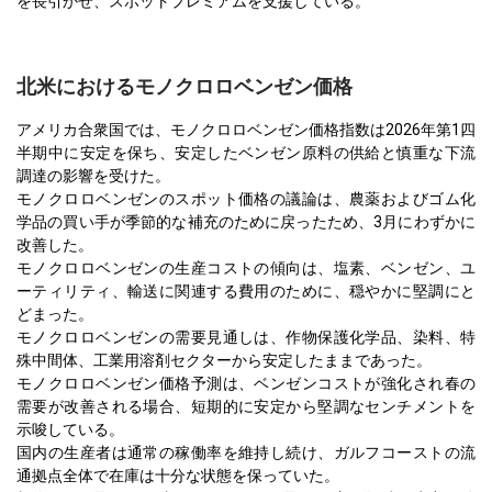
を長引かせ、スポットプレミアムを支援している。
北米におけるモノクロロベンゼン価格
アメリカ合衆国では、モノクロロベンゼン価格指数は2026年第1四
半期中に安定を保ち、安定したベンゼン原料の供給と慎重な下流
調達の影響を受けた。
モノクロロベンゼンのスポット価格の議論は、農薬およびゴム化
学品の買い手が季節的な補充のために戻ったため、3月にわずかに
改善した。
モノクロロベンゼンの生産コストの傾向は、塩素、ベンゼン、ユ
ーティリティ、輸送に関連する費用のために、穏やかに堅調にと
どまった。
モノクロロベンゼンの需要見通しは、作物保護化学品、染料、特
殊中間体、工業用溶剤セクターから安定したままであった。
モノクロロベンゼン価格予測は、ベンゼンコストが強化され春の
需要が改善される場合、短期的に安定から堅調なセンチメントを
示唆している。
国内の生産者は通常の稼働率を維持し続け、ガルフコーストの流
通拠点全体で在庫は十分な状態を保っていた。