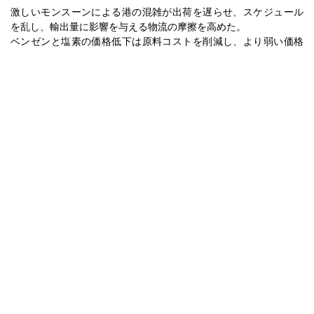
激しいモンスーンによる港の混雑が出荷を遅らせ、スケジュール
を乱し、輸出量に影響を与える物流の摩擦を高めた。
ベンゼンと塩素の価格低下は原料コストを削減し、より弱い価格
圧力をMCBの生産マージンに伝達した。
国内の弱い下流需要と十分な在庫が新規調達を制限し、即時の価
格上昇圧力を抑制した。
ヨーロッパにおけるモノクロロベンゼンの価格
ヨーロッパでは、モノクロロベンゼン市場は、下流の消費の弱さ
と慎重な買い意欲の中で、四半期を通じて控えめな活動を観察し
た。
平均モノクロロベンゼン価格の動きは、化学および医薬品の需要
が穏やかに保たれる中、安定から軟化の傾向を反映した。
モノクロロベンゼンのスポット価格はわずかに軟化し、ベンゼン
の値下がりと主要な生産拠点での塩素コストのわずかな調整に追
随した。
モノクロロベンゼンの生産コストは、原料費の低下と地域の比較
的安定したエネルギー価格により緩和された。