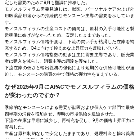
定した需要のために8月も堅調に推移した。
モノスルフィラム需要見通しは、獣医、パーソナルケアおよび外
用医薬品用途からの持続的なモンスーン主導の需要を示していま
す。
モノスルフィラムの生産コストの傾向は、原料の入手可能性と製
造稼働に妨げがなかったため、安定したままであった。
モノスルフィラム価格予測は、下流の買い手が枯渇した在庫を補
充するため、Q4に向けて控えめな上昇圧力を反映している。
モノスルフィラム価格指数の動きは主に需要主導であり、販売業
者は購入を減らし、消費主導の調達を優先した。
下流在庫の低さと輸出義務の強化により短期的な供給可能性が逼
迫し、モンスーンの購買の中で価格の弾力性を支えている。
なぜ2025年9月にAPACでモノスルフィラムの価格
が変わったのですか？
季節的なモンスーンによる需要が獣医および個人ケア部門で最終
四半期の消費を増加させ、即時の市場供給を逼迫させた。
下流の在庫は早期に減少し、再補充を促し、9月の価格上昇圧力に
寄与した。
生産は原料制約なしで安定したままであり、処理料金と輸出義務