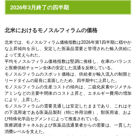
2026年3月終了の四半期
北米におけるモノスルフィラムの価格
北米では、モノスルフィラム価格指数は2026年第1四半期に穏やか
な上昇傾向を示し、安定した医薬品需要と管理された輸入供給に
よって支えられた。
平均モノスルフィラム価格指数は堅調に推移し、在庫のバランス
と医療供給チェーン全体の安定した流通を反映している。
モノスルフィラムのスポット価格は、供給者が輸入流入の制限と
リードタイムの延長に直面したため、四半期中に上昇した。
モノスルフィラムの生産コストの傾向は、二硫化炭素やジメチル
アミンなどの主要中間体のコスト上昇と、エネルギー費用の増加
により、上昇した。
モノスルフィラムの需要見通しは安定したままであり、これはそ
の下流用途である医薬品製剤（特に外用治療）、獣医用途、およ
び特殊化学品セグメントによって推進されている。
医療調達チャネルおよび医薬品流通業者からの需要は、一貫した
消費レベルを支えた。