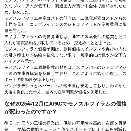
的なプレミアムが低下し、調達圧力が買い手全体で緩和されたた
め、軟化した。
モノスルフィラム生産コストの傾向は、二硫化炭素コストからの
上昇を見せ、コンプライアンスのレトロフィットが変換費用に影
響を与えた。
モノサルフィラムの需要見通しは、通常の製薬会社の購買と公共
入札が購買活動を抑制しているため、控えめにとどまった。
モノスルフィラム価格予測は、原料価格のインフレや再びの入札
の引き締まりが供給を強化しない限り、短期的には穏やかな下方
バイアスを示す。
モノスルフィラム価格指数の動きは、スクラバーのレトロフィッ
ト後の在庫再構築を反映しており、これにより供給が回復し、ス
ポットの変動性が縮小した。
バングラデシュとネパールへの輸出量は安定しており、わずかな
支援を提供した一方、国内の在庫調整が価格を決定した。
なぜ2025年12月にAPACでモノスルフィラムの価格
が変わったのですか？
復旧した国内の工場の操業は、供給の可用性を高め、在庫を再構
築し、地域の供給チェーン全体でスポットプレミアムを削減し