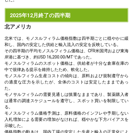
2025年12月終了の四半期
北アメリカ
北米では、モノスルフィラム価格指数は四半期ごとに穏やかに緩
和し、国内の安定した供給と輸入流入の安定を反映している。
その四半期の平均モノスルフィラム価格は、CFR米国湾および東海
岸港に基づき、約USD 16,200.00/MTであった。
モノスルフィラムのスポット価格は、供給者が十分な倉庫在庫の
中で規律ある提示を維持したため、軟化した。
モノスルフィラム生産コストの傾向は、原料および規制遵守から
の適度な圧力を示したが、全体のコストは安定したままであっ
た。
モノサルフィラムの需要見通しは慎重なままであり、製薬購入者
は通常の調達スケジュールを遵守し、スポット買いを制限してい
る。
モノスルフィラム価格予測は、原料価格のインフレや予期しない
入札増加による需要の増加がなければ、穏やかな下方バイアスを
示唆した。
価格指数の動きは、国内工場の安定した生産と輸入の正常化によ