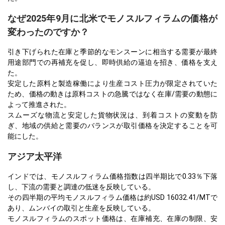
なぜ2025年9月に北米でモノスルフィラムの価格が
変わったのですか？
引き下げられた在庫と季節的なモンスーンに相当する需要が最終
用途部門での再補充を促し、即時供給の逼迫を招き、価格を支え
た。
安定した原料と製造稼働により生産コスト圧力が限定されていた
ため、価格の動きは原料コストの急騰ではなく在庫/需要の動態に
よって推進された。
スムーズな物流と安定した貨物状況は、到着コストの変動を防
ぎ、地域の供給と需要のバランスが取引価格を決定することを可
能にした。
アジア太平洋
インドでは、モノスルフィラム価格指数は四半期比で0.33％下落
し、下流の需要と調達の低迷を反映している。
その四半期の平均モノスルフィラム価格は約USD 16032.41/MTで
あり、ムンバイの取引と生産を反映している。
モノスルフィラムのスポット価格は、在庫補充、在庫の制限、安