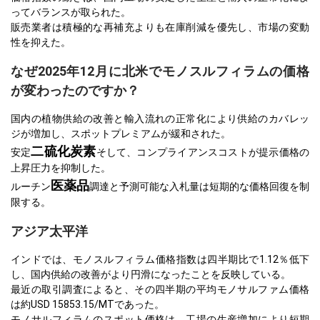
ってバランスが取られた。
販売業者は積極的な再補充よりも在庫削減を優先し、市場の変動
性を抑えた。
なぜ2025年12月に北米でモノスルフィラムの価格
が変わったのですか？
国内の植物供給の改善と輸入流れの正常化により供給のカバレッ
ジが増加し、スポットプレミアムが緩和された。
二硫化炭素
安定
そして、コンプライアンスコストが提示価格の
上昇圧力を抑制した。
医薬品
ルーチン
調達と予測可能な入札量は短期的な価格回復を制
限する。
アジア太平洋
インドでは、モノスルフィラム価格指数は四半期比で1.12％低下
し、国内供給の改善がより円滑になったことを反映している。
最近の取引調査によると、その四半期の平均モノサルファム価格
は約USD 15853.15/MTであった。
モノサルフィラムのスポット価格は、工場の生産増加により短期