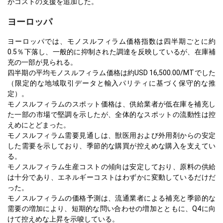
がコストの支援を追加した。
ヨーロッパ
ヨーロッパでは、モノスルフィラム価格指数は四半期ごとに約
0.5％下落し、一般的に抑制された調達を反映しているが、在庫補
充の一部が見られる。
四半期の平均モノスルフィラム価格は約USD 16,500.00/MTでした
（限定的な地域取引データと輸入パリティに基づく保守的な推
定）。
モノスルフィラムのスポット価格は、供給業者が低在庫を補充し
た一部の市場で堅調を示したが、全体的なスポットの流動性は控
えめにとどまった。
モノスルフィラム需要見通しは、獣医用および外用剤からの安定
した需要を示しており、季節的な購買が控えめな購入を支えてい
る。
モノスルフィラム生産コストの傾向は安定しており、原料の供給
は十分であり、エネルギーコストはわずかに変動しているだけだ
った。
モノスルフィラムの価格予測は、流通業者による補充と季節的な
需要の増加により、短期的な問い合わせの増加とともに、Q4に向
けて控えめな上昇を示唆している。