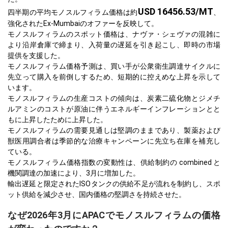
USD 16456.53/MT
四半期の平均モノスルフィラム価格は約
、
強化されたEx-Mumbaiのオファーを反映して。
モノスルフィラムのスポット価格は、ナヴァ・シェヴァの混雑に
より沿岸倉庫で締まり、入荷量の遅延を引き起こし、即時の市場
提供を支援した。
モノスルフィラム価格予測は、買い手が公衆衛生調達サイクルに
先立って購入を前倒しするため、短期的に控えめな上昇を示して
います。
モノスルフィラムの生産コストの傾向は、炭素二硫化物とジメチ
ルアミンのコストが原油に伴うエネルギーインフレーションとと
もに上昇したために上昇した。
モノスルフィラムの需要見通しは堅調のままであり、製薬および
獣医用調合者は季節的な治療キャンペーンに先立ち在庫を補充し
ている。
モノスルフィラム価格指数の変動性は、供給制約の combined と
機関調達の加速により、3月に増加した。
輸出遅延と限定されたISOタンクの供給不足が流れを制約し、スポ
ット供給を減少させ、国内価格の堅調さを持続させた。
なぜ2026年3月にAPACでモノスルフィラムの価格