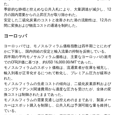
た。
季節的な静穏と控えめな公共入札により、大量調達が減少し、12
月の国内需要からの上昇圧力が取り除かれた。
安定した二硫化炭素のコストと改善された港の流動性は、12月の
間に変換および物流コストの通過を制約した。
ヨーロッパ
ヨーロッパでは、モノスルフィラム価格指数は四半期ごとにわず
かに下落し、国内供給の安定と輸入流量の抑制を反映している。
四半期の平均モノサルフィラム価格は、主要なヨーロッパの港湾
でのCFR評価に基づき、約USD 16,000.00/MTであった。
モノスルフィラムのスポット価格は、流通業者が在庫を補充し、
輸入到着が正常化するにつれて軟化し、プレミアム圧力が緩和さ
れた。
モノスルフィラムの生産コストの傾向は、二硫化炭素原料および
コンプライアンス関連費用から適度な圧力を受けたが、全体の変
換コストは制御されたままであった。
モノスルフィラムの需要見通しは控えめのままであり、製薬メー
カーはスポット購入を制限し、公共入札は予測可能な量を維持し
ている。