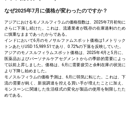
なぜ2025年7月に価格が変わったのですか？
アジアにおけるモノスルフィラムの価格指数は、2025年7月初旬に
さらに下落し続けた。これは、流通業者が既存の在庫過剰のため
に慎重なままであったからである。
インドにおいて6月のモノサルファムスポット価格は1メトリック
トンあたりUSD 15,989.51であり、0.72%の下落を反映していた。
アジアのモノスルフィラムスポット価格は、2025年4月と5月に、
医薬品およびパーソナルケアセグメントからの季節的需要によっ
て以前上昇しました。価格は、6月に需要疲労と余剰在庫の状況に
より下降し始めました。
モノスルフィラムの価格予測は、6月に弱気に転じた。これは、下
流の需要が鈍く、新規調達を控える買い手が増えたことに加え、
モンスーンに関連した生活様式の変化が製品の使用を制限したた
めである。
第2四半期を通じて、モノスルフィラムの生産コストの傾向はほぼ
安定したままであった。なぜなら、原料の供給状況とインドの製
造拠点の稼働率が途切れることなく続いたからである。
4月の最初の強気の調達行動にもかかわらず、6月には皮膚科、個
人衛生、動物ケアなどの主要セクターからの明らかな需要の弱ま