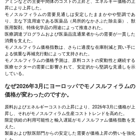
アミンなどの主要中間体のコストの上昇と、エネルギー価格の上
昇により上昇した。
モノスルフィラムの需要見通しは安定したままかやや堅調であ
り、主な下流用途である医薬品（局所的なかさぶた除去薬）、獣
医用製剤、特殊化学品の用途によって推進された。
医療調達プログラムおよび医薬品流通業者からの需要が一貫した
消費を支えた。
モノスルフィラム価格指数は、さらに適度な在庫削減と買い手に
よる慎重な再補充行動によって支持された。
モノスルフィラムの価格予測は、原料コストの変動性と継続する
医療セクターの需要に影響されて、安定的から堅調な見通しを示
している。
なぜ2026年3月にヨーロッパでモノスルフィラムの
価格が変わったのですか。
原料およびエネルギーコストの上昇により、2026年3月に価格が上
昇し、それがモノスルフィラム生産コストトレンドを高めた。
限定供給の利用可能性と輸入遅延がモノスルファム価格指数を支
えた。
製薬および獣医部門からの安定した需要が価格上昇の勢いを強化
した。