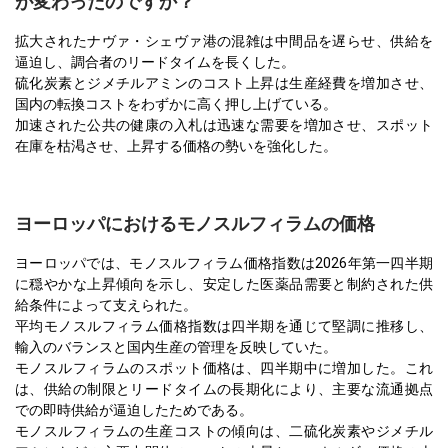
が変わったのですか？
拡大されたナヴァ・シェヴァ港の混雑は中間品を遅らせ、供給を
逼迫し、調合者のリードタイムを長くした。
硫化炭素とジメチルアミンのコスト上昇は生産経費を増加させ、
国内の転換コストをわずかに高く押し上げている。
加速された公共の健康の入札は迅速な需要を増加させ、スポット
在庫を枯渇させ、上昇する価格の勢いを強化した。
ヨーロッパにおけるモノスルフィラムの価格
ヨーロッパでは、モノスルフィラム価格指数は2026年第一四半期
に穏やかな上昇傾向を示し、安定した医薬品需要と制約された供
給条件によって支えられた。
平均モノスルフィラム価格指数は四半期を通じて堅調に推移し、
輸入のバランスと国内生産の管理を反映していた。
モノスルフィラムのスポット価格は、四半期中に増加した。これ
は、供給の制限とリードタイムの長期化により、主要な流通拠点
での即時供給が逼迫したためである。
モノスルフィラムの生産コストの傾向は、二硫化炭素やジメチル