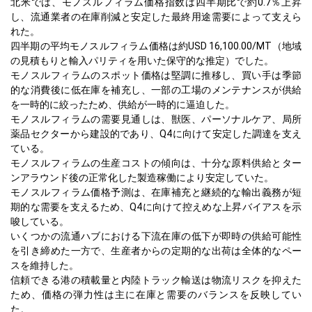
北米では、モノスルフィラム価格指数は四半期比で約0.7％上昇
し、流通業者の在庫削減と安定した最終用途需要によって支えら
れた。
四半期の平均モノスルフィラム価格は約USD 16,100.00/MT（地域
の見積もりと輸入パリティを用いた保守的な推定）でした。
モノスルフィラムのスポット価格は堅調に推移し、買い手は季節
的な消費後に低在庫を補充し、一部の工場のメンテナンスが供給
を一時的に絞ったため、供給が一時的に逼迫した。
モノスルフィラムの需要見通しは、獣医、パーソナルケア、局所
薬品セクターから建設的であり、Q4に向けて安定した調達を支え
ている。
モノスルフィラムの生産コストの傾向は、十分な原料供給とター
ンアラウンド後の正常化した製造稼働により安定していた。
モノスルフィラム価格予測は、在庫補充と継続的な輸出義務が短
期的な需要を支えるため、Q4に向けて控えめな上昇バイアスを示
唆している。
いくつかの流通ハブにおける下流在庫の低下が即時の供給可能性
を引き締めた一方で、生産者からの定期的な出荷は全体的なペー
スを維持した。
信頼できる港の積載量と内陸トラック輸送は物流リスクを抑えた
ため、価格の弾力性は主に在庫と需要のバランスを反映してい
た。