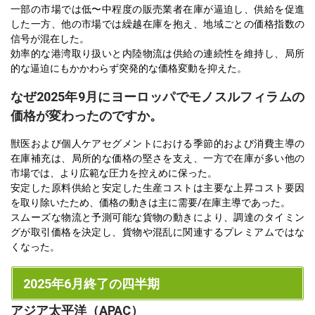
一部の市場では低〜中程度の販売業者在庫が逼迫し、供給を促進
した一方、他の市場では繰越在庫を抱え、地域ごとの価格指数の
信号が混在した。
効率的な港湾取り扱いと内陸物流は供給の連続性を維持し、局所
的な逼迫にもかかわらず突発的な価格変動を抑えた。
なぜ2025年9月にヨーロッパでモノスルフィラムの
価格が変わったのですか。
獣医および個人ケアセグメントにおける季節的および消費主導の
在庫補充は、局所的な価格の堅さを支え、一方で在庫が多い他の
市場では、より広範な圧力を控えめに保った。
安定した原料供給と安定した生産コストは主要な上昇コスト要因
を取り除いたため、価格の動きは主に需要/在庫主導であった。
スムーズな物流と予測可能な貨物の動きにより、調達のタイミン
グが取引価格を決定し、貨物や混乱に関連するプレミアムではな
くなった。
2025年6月終了の四半期
アジア太平洋（APAC）