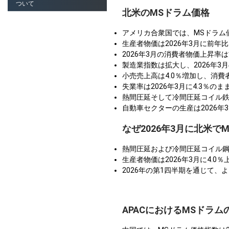
ついて
北米のMSドラム価格
アメリカ合衆国では、MSドラム
生産者物価は2026年3月に前年
2026年3月の消費者物価上昇率
製造業指数は拡大し、2026年3
小売売上高は4.0％増加し、消費者
失業率は2026年3月に4.3％
熱間圧延そして冷間圧延コイル鉄
自動車セクターの生産は2026
なぜ2026年3月に北米
熱間圧延および冷間圧延コイル鋼
生産者物価は2026年3月に4.0
2026年の第1四半期を通じて
APACにおけるMSドラム