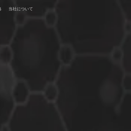
格
当社について