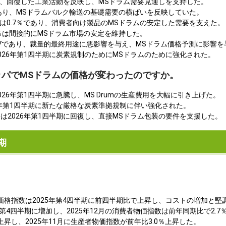
大し、回復した工業活動を反映し、MSドラム需要見通しを支持した。
％であり、MSドラムバルク輸送の基礎需要の横ばいを反映していた。
率は0.7％であり、消費者向け製品のMSドラムの安定した需要を支えた。
.2％は間接的にMSドラム市場の安定を維持した。
24.7であり、裁量的最終用途に悪影響を与え、MSドラム価格予測に影響
026年第1四半期に炭素規制のためにMSドラムのために強化された。
ロッパでMSドラムの価格が変わったのですか。
26年第1四半期に急騰し、MS Drumの生産費用を大幅に引き上げた。
6年第1四半期に新たな厳格な炭素準拠規制に伴い強化された。
は2026年第1四半期に回復し、直接MSドラム包装の要件を支援した。
期
価格指数は2025年第4四半期に前四半期比で上昇し、コストの増加と
年第4四半期に増加し、2025年12月の消費者物価指数は前年同期比で2.7
昇し、2025年11月に生産者物価指数が前年比3.0％上昇した。