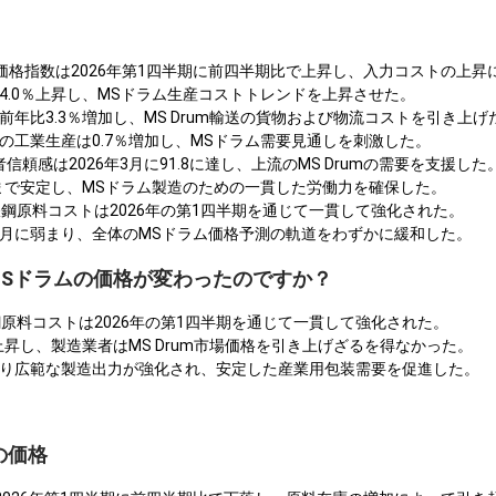
価格指数は2026年第1四半期に前四半期比で上昇し、入力コストの上昇
比4.0％上昇し、MSドラム生産コストトレンドを上昇させた。
は前年比3.3％増加し、MS Drum輸送の貨物および物流コストを引き上げ
月の工業生産は0.7％増加し、MSドラム需要見通しを刺激した。
信頼感は2026年3月に91.8に達し、上流のMS Drumの需要を支援した
のままで安定し、MSドラム製造のための一貫した労働力を確保した。
鋼原料コストは2026年の第1四半期を通じて一貫して強化された。
年3月に弱まり、全体のMSドラム価格予測の軌道をわずかに緩和した。
でMSドラムの価格が変わったのですか？
原料コストは2026年の第1四半期を通じて一貫して強化された。
％上昇し、製造業者はMS Drum市場価格を引き上げざるを得なかった。
、より広範な製造出力が強化され、安定した産業用包装需要を促進した。
の価格