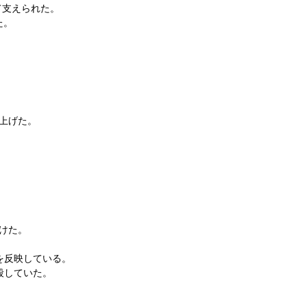
って支えられた。
た。
。
し上げた。
受けた。
を反映している。
殺していた。