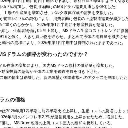
2026年第1四半期に前四半期比で下落し、原料在庫の増加によって引き
月比5.7％増加し、包装用途向けのMSドラム需要見通しを強化した。
大し、工場の生産量を増加させ、バルク液体貯蔵の需要を支援した。
率が前年比1.7％の鈍化により、消費者向け包装の上流製造需要が減少し
建設業に重くのしかかり、2026年第1四半期に不動産投資が急落した。
0％上昇し、生産者物価は0.5％上昇し、MSドラム生産コストトレンドに影
が91.6と低く、大きな買い物を遅らせ、まとめて液体の消費量を減少さ
と輸出の崩壊により、2026年第1四半期中は抑制されたままであった。
CでMSドラムの価格が変わったのですか？
延コイル在庫の増加により、国内MSドラム原料の供給量が増加した。
と不動産投資の急落が全体の工業用鋼鉄消費を引き下げた。
ンレス鋼の輸出は崩壊した、貿易障壁が国際市場へのアクセスを制限した
ドラムの価格
e Indexは2026年第1四半期に前四半期比で上昇し、生産コストの急増に
026年3月のインフレ率2.7%が運営費用を上昇させたため、増加した。
2%下落し、MS Drum包装の上流コスト圧力の緩和を反映している。