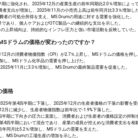
四半期に強化され、2025年12月の産業生産の前年同期比2.0％増加によ
者支出が増加し、2025年11月の小売売上高は前年同月比3.3％増加し
、消費者の可処分所得を支え、MS Drumの用途に対する需要を強化した。
89.1であり、個人ケアおよびOTC製品への継続的な支出を示した。
ム価格の上昇傾向は、持続的なインフレ圧力と強い市場活動を反映していた
米でMSドラムの価格が変わったのですか？
年12月の消費者物価指数（CPI）が2.7％上昇し、MSドラムの価格を押
0％増加し、MSドラム化学品の需要を押し上げた。
25年11月に3.3％増加し、MS Drumの最終製品需要を促進した。
の価格
025年第4四半期に下落し、2025年12月の生産者価格の下落の影響を
年12月に減少し、生産者物価指数は前年比で-1.9%下落した。
第4四半期に下向きの圧力に直面し、消費者および生産者の価格設定の抑制
5年第4四半期において混合であり、産業の成長が控えめな消費者支出を相
は前年同月比5.2％増加し、MSドラムの需要を支えた。
し、MS Drumの工場生産の増加を示した。