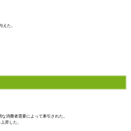
を与えた。
堅調な消費者需要によって牽引された。
％上昇した。