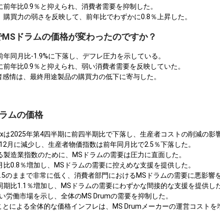
月に前年比0.9％と抑えられ、消費者需要を抑制した。
は、購買力の弱さを反映して、前年比でわずかに0.8％上昇した。
ACでMSドラムの価格が変わったのですか？
に前年同月比-1.9%に下落し、デフレ圧力を示している。
月に前年比0.9％と抑えられ、弱い消費者需要を反映していた。
費者感情は、最終用途製品の購買力の低下に寄与した。
ドラムの価格
e Indexは2025年第4四半期に前四半期比で下落し、生産者コストの削減の
年12月に減少し、生産者物価指数は前年同月比で2.5％下落した。
する製造業指数のために、MSドラムの需要は圧力に直面した。
同月比0.8％増加し、MSドラムの需要に控えめな支援を提供した。
-17.5のままで非常に低く、消費者部門におけるMSドラムの需要に悪影響
年同期比1.1％増加し、MSドラムの需要にわずかな間接的な支援を提供し
、弱い労働市場を示し、全体のMS Drumの需要を抑制した。
を示すことによる全体的な価格インフレは、MS Drumメーカーの運営コスト