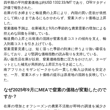
四半期の平均窒素価格は約USD 1332.33/MTであり、CFRマタディ
評価で報告された。
在庫の引き締まりと輸送費の上昇により、内陸の買い意欲が依然
として鈍いままであるにもかかわらず、窒素スポット価格は上昇
した。
窒素価格予測は、在庫補充と9月の季節的な農業需要の増加による
控えめな回復を示唆している。
輸送費の上昇と出発港の混雑が窒素生産コストの傾向を支え、輸
入到着コストを引き上げている。
窒素需要見通しは、短く湿った季節の到来に伴うより強い吸収を
示しており、より堅調な価格指数の読み取りを支持している。
高い販売店在庫が以前、窒素価格指数に圧力をかけたが、ターゲ
ットとした補充が局所的な上昇圧力を引き起こした。
南アフリカとモザンビークからの一貫した輸入は供給を安定さ
せ、一方、窒素スポット価格の提示は原産地の混雑を反映してい
た。
なぜ2025年9月にMEAで窒素の価格が変動したので
すか？
在庫の増加とオフシーズンの農業不活動が即時の調達を減少さ