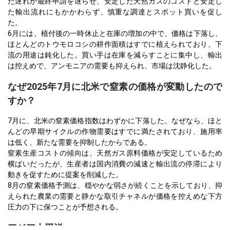
た遅れが最終申請を遅らせ、安定した天然ガスのコストと安定し
た輸出流れにもかかわらず、慎重な調達とスポット買いを促し
た。
6月には、植付後の一時休止と在庫の増加の中で、価格は下落し、
ほとんどのトウモロコシの耕作面積はすでに植えられており、下
流の用途は鈍化した。買い手は在庫を減らすことに集中し、輸出
は控えめで、アンモニアの需要も抑えられ、市場は沈静化した。
なぜ2025年7月に北米で窒素の価格が変動したので
すか？
7月に、北米の窒素価格指数はわずかに下落した。なぜなら、ほと
んどの早期サイクルの作物需要はすでに満たされており、施用率
は低く、新たな需要を抑制したからである。
窒素生産コストの傾向は、天然ガス原料価格が安定しているため
横ばいだったが、生産者は国内消費の減速と輸出流の停滞により
動きを促すために提案を削減した。
8月の窒素価格予測は、穏やかな弱さが続くことを示しており、抑
えられた農業の需要と静かな取引チャネルが価格を控えめな下方
圧力の下に保つことが予想される。
アジア太平洋