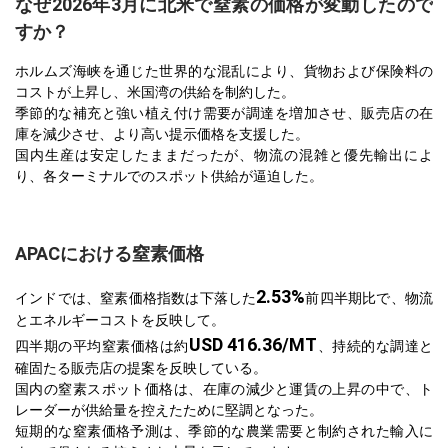
なぜ2026年3月に北米で窒素の価格が変動したので
すか？
ホルムズ海峡を通じた世界的な混乱により、貨物および保険料の
コストが上昇し、米国湾の供給を制約した。
季節的な補充と強い植え付け需要が調達を増加させ、販売店の在
庫を減少させ、より高い提示価格を支援した。
国内生産は安定したままだったが、物流の混雑と優先輸出によ
り、各ターミナルでのスポット供給が逼迫した。
APACにおける窒素価格
2.53%
インドでは、窒素価格指数は下落した
前四半期比で、物流
とエネルギーコストを反映して。
USD 416.36/MT
四半期の平均窒素価格は約
、持続的な調達と
確固たる販売店の提案を反映している。
国内の窒素スポット価格は、在庫の減少と運賃の上昇の中で、ト
レーダーが供給量を控えたために堅調となった。
短期的な窒素価格予測は、季節的な農業需要と制約された輸入に