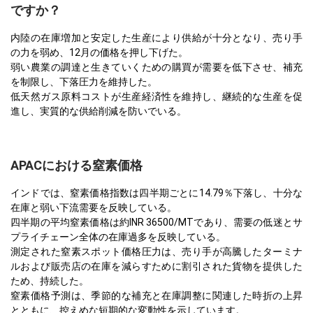
ですか？
内陸の在庫増加と安定した生産により供給が十分となり、売り手
の力を弱め、12月の価格を押し下げた。
弱い農業の調達と生きていくための購買が需要を低下させ、補充
を制限し、下落圧力を維持した。
低天然ガス原料コストが生産経済性を維持し、継続的な生産を促
進し、実質的な供給削減を防いでいる。
APACにおける窒素価格
インドでは、窒素価格指数は四半期ごとに14.79％下落し、十分な
在庫と弱い下流需要を反映している。
四半期の平均窒素価格は約INR 36500/MTであり、需要の低迷とサ
プライチェーン全体の在庫過多を反映している。
測定された窒素スポット価格圧力は、売り手が高騰したターミナ
ルおよび販売店の在庫を減らすために割引された貨物を提供した
ため、持続した。
窒素価格予測は、季節的な補充と在庫調整に関連した時折の上昇
とともに、控えめな短期的な変動性を示しています。