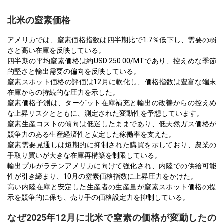
北米の窒素価格
アメリカでは、窒素価格指数は四半期比で1.7％低下し、需要の弱
さと高い在庫を反映している。
四半期の平均窒素価格は約USD 250.00/MTであり、控えめな季節
的堅さと輸出需要の偏向を反映している。
窒素スポット価格の評価は12月に軟化し、価格指数は豊富な端末
在庫からの持続的な圧力を示した。
窒素価格予測は、ターゲット在庫補充と輸出の改善からの控えめ
な上昇リスクとともに、測定された変動性を予想しています。
窒素生産コストの傾向は低迷したままであり、低天然ガス価格が
競争力のある生産経済性と安定した稼働率を支えた。
窒素需要見通しは短期的に抑制された購買を示しており、農業の
手取り買いが大きな在庫再構築を制限している。
輸出プルがラテンアメリカに向けて強化され、内陸での供給可能
性が引き締まり、10月の窒素価格指数に上昇圧力をかけた。
高い内陸在庫と安定した生産者の生産量が窒素スポット価格の提
示を競争的に保ち、売り手の価格設定力を抑制している。
なぜ2025年12月に北米で窒素の価格が変動したの