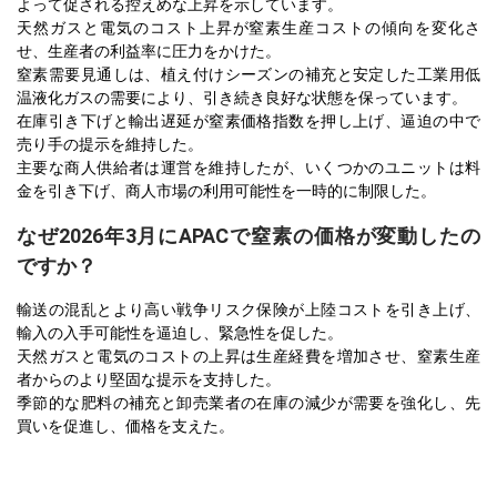
よって促される控えめな上昇を示しています。
天然ガスと電気のコスト上昇が窒素生産コストの傾向を変化さ
せ、生産者の利益率に圧力をかけた。
窒素需要見通しは、植え付けシーズンの補充と安定した工業用低
温液化ガスの需要により、引き続き良好な状態を保っています。
在庫引き下げと輸出遅延が窒素価格指数を押し上げ、逼迫の中で
売り手の提示を維持した。
主要な商人供給者は運営を維持したが、いくつかのユニットは料
金を引き下げ、商人市場の利用可能性を一時的に制限した。
なぜ2026年3月にAPACで窒素の価格が変動したの
ですか？
輸送の混乱とより高い戦争リスク保険が上陸コストを引き上げ、
輸入の入手可能性を逼迫し、緊急性を促した。
天然ガスと電気のコストの上昇は生産経費を増加させ、窒素生産
者からのより堅固な提示を支持した。
季節的な肥料の補充と卸売業者の在庫の減少が需要を強化し、先
買いを促進し、価格を支えた。