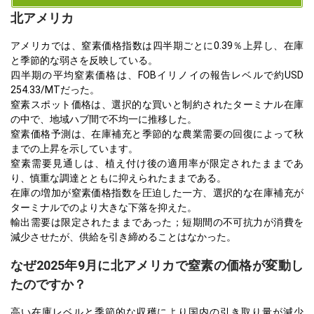
北アメリカ
アメリカでは、窒素価格指数は四半期ごとに0.39％上昇し、在庫
と季節的な弱さを反映している。
四半期の平均窒素価格は、FOBイリノイの報告レベルで約USD
254.33/MTだった。
窒素スポット価格は、選択的な買いと制約されたターミナル在庫
の中で、地域ハブ間で不均一に推移した。
窒素価格予測は、在庫補充と季節的な農業需要の回復によって秋
までの上昇を示しています。
窒素需要見通しは、植え付け後の適用率が限定されたままであ
り、慎重な調達とともに抑えられたままである。
在庫の増加が窒素価格指数を圧迫した一方、選択的な在庫補充が
ターミナルでのより大きな下落を抑えた。
輸出需要は限定されたままであった；短期間の不可抗力が消費を
減少させたが、供給を引き締めることはなかった。
なぜ2025年9月に北アメリカで窒素の価格が変動し
たのですか？
高い在庫レベルと季節的な収穫により国内の引き取り量が減少