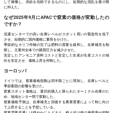
して稼働し、供給を信頼できるものにし、短期的な混乱を最小限
に抑えた。
なぜ2025年9月にAPACで窒素の価格が変動したの
ですか？
流通センターでの高い在庫レベルがスポット買いの緊急性を低下
させ、短期的に国内価格に重荷をかけた。
季節的なカリフ作物の完了は肥料の需要を緩和し、在庫補充を制
限し、主要州全体での購買圧力を減少させた。
安定したアンモニア原料コストと安定した生産が生産コストの傾
向を安定させ、価格上昇を抑制した。
ヨーロッパ
ドイツでは、窒素価格指数は四半期ごとに増加し、在庫レベルと
季節要因の影響を受けた。
窒素スポット価格は、選択的購入と限られたターミナル在庫のた
め、地域センター間で変動した。
窒素価格予測は、在庫補充と回復する農業需要によって秋に向け
て上昇することを予想している。
窒素需要見通しは穏やかにとどまり、植え付け後の施用率が抑制