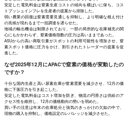
安定した電気料金は窒素生産コストの傾向を横ばいに保ち、コス
トプッシュインフレを生産者の提案から排除した。
弱い農業の回復は窒素需要見通しを抑制し、より明確な植え付け
の兆候が現れるまで一括調達を遅らせた。
地域の輸出機会は制限されており、一部の局所的な在庫補充の関
心にもかかわらず、窒素価格指数の圧力は高いままであった。
ASUからの高い商取引量がスポットの利用可能性を増加させ、窒
素スポット価格に圧力をかけ、割引されたトレーダーの提案を促
進した。
なぜ2025年12月にAPACで窒素の価格が変動したの
ですか？
十分な国内生産と高い尿素在庫が窒素需要を減少させ、12月の価
格に下落圧力を引き起こした。
安定した電気料金はコスト増加を防ぎ、物流の円滑さは供給のア
クセス性を維持し、12月の価格動向の勢いを弱めた。
買い手の注意は年末の在庫処分と強気のきっかけの欠如の中で、
現物の購入を抑制し、価格設定のレバレッジを減少させた。