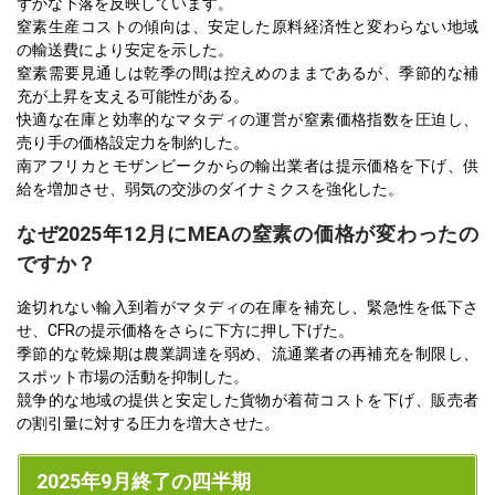
ずかな下落を反映しています。
窒素生産コストの傾向は、安定した原料経済性と変わらない地域
の輸送費により安定を示した。
窒素需要見通しは乾季の間は控えめのままであるが、季節的な補
充が上昇を支える可能性がある。
快適な在庫と効率的なマタディの運営が窒素価格指数を圧迫し、
売り手の価格設定力を制約した。
南アフリカとモザンビークからの輸出業者は提示価格を下げ、供
給を増加させ、弱気の交渉のダイナミクスを強化した。
なぜ2025年12月にMEAの窒素の価格が変わったの
ですか？
途切れない輸入到着がマタディの在庫を補充し、緊急性を低下さ
せ、CFRの提示価格をさらに下方に押し下げた。
季節的な乾燥期は農業調達を弱め、流通業者の再補充を制限し、
スポット市場の活動を抑制した。
競争的な地域の提供と安定した貨物が着荷コストを下げ、販売者
の割引量に対する圧力を増大させた。
2025年9月終了の四半期