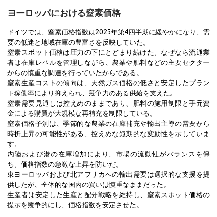
ヨーロッパにおける窒素価格
ドイツでは、窒素価格指数は2025年第4四半期に緩やかになり、需
要の低迷と地域在庫の豊富さを反映していた。
窒素スポット価格は圧力の下にとどまり続けた、なぜなら流通業
者は在庫レベルを管理しながら、農業や肥料などの主要セクター
からの慎重な調達を行っていたからである。
窒素生産コストの傾向は、天然ガス価格の低さと安定したプラン
ト稼働率により抑えられ、競争力のある供給を支えた。
窒素需要見通しは控えめのままであり、肥料の施用制限と手元資
金による購買が大規模な再補充を制限している。
窒素価格予測は、季節的な農業の在庫補充や輸出主導の需要から
時折上昇の可能性がある、控えめな短期的な変動性を示していま
す。
内陸および港の在庫増加により、市場の流動性がバランスを保
ち、価格指数の急激な上昇を防いだ。
東ヨーロッパおよび北アフリカへの輸出需要は選択的な支援を提
供したが、全体的な国内の買いは慎重なままだった。
生産者は安定した生産と配分戦略を維持し、窒素スポット価格の
提示を競争的にし、価格指数を安定させた。