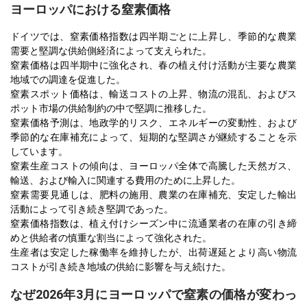
ヨーロッパにおける窒素価格
ドイツでは、窒素価格指数は四半期ごとに上昇し、季節的な農業
需要と堅調な供給側経済によって支えられた。
窒素価格は四半期中に強化され、春の植え付け活動が主要な農業
地域での調達を促進した。
窒素スポット価格は、輸送コストの上昇、物流の混乱、およびス
ポット市場の供給制約の中で堅調に推移した。
窒素価格予測は、地政学的リスク、エネルギーの変動性、および
季節的な在庫補充によって、短期的な堅調さが継続することを示
しています。
窒素生産コストの傾向は、ヨーロッパ全体で高騰した天然ガス、
輸送、および輸入に関連する費用のために上昇した。
窒素需要見通しは、肥料の施用、農業の在庫補充、安定した輸出
活動によって引き続き堅調であった。
窒素価格指数は、植え付けシーズン中に流通業者の在庫の引き締
めと供給者の慎重な割当によって強化された。
生産者は安定した稼働率を維持したが、出荷遅延とより高い物流
コストが引き続き地域の供給に影響を与え続けた。
なぜ2026年3月にヨーロッパで窒素の価格が変わっ