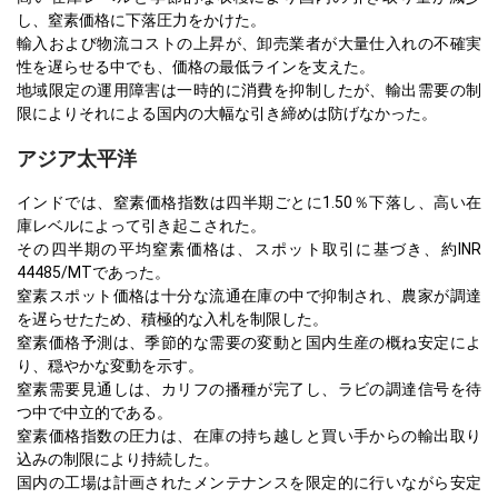
し、窒素価格に下落圧力をかけた。
輸入および物流コストの上昇が、卸売業者が大量仕入れの不確実
性を遅らせる中でも、価格の最低ラインを支えた。
地域限定の運用障害は一時的に消費を抑制したが、輸出需要の制
限によりそれによる国内の大幅な引き締めは防げなかった。
アジア太平洋
インドでは、窒素価格指数は四半期ごとに1.50％下落し、高い在
庫レベルによって引き起こされた。
その四半期の平均窒素価格は、スポット取引に基づき、約INR
44485/MTであった。
窒素スポット価格は十分な流通在庫の中で抑制され、農家が調達
を遅らせたため、積極的な入札を制限した。
窒素価格予測は、季節的な需要の変動と国内生産の概ね安定によ
り、穏やかな変動を示す。
窒素需要見通しは、カリフの播種が完了し、ラビの調達信号を待
つ中で中立的である。
窒素価格指数の圧力は、在庫の持ち越しと買い手からの輸出取り
込みの制限により持続した。
国内の工場は計画されたメンテナンスを限定的に行いながら安定