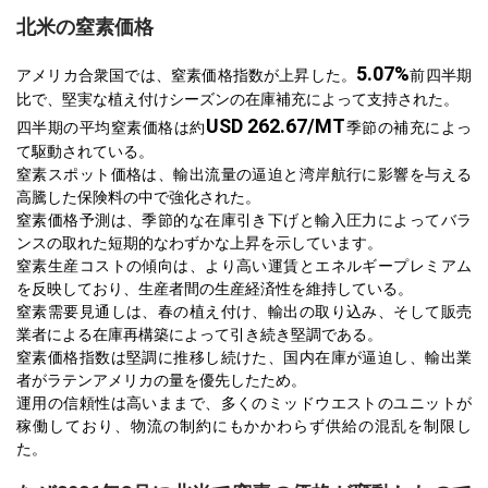
北米の窒素価格
5.07%
アメリカ合衆国では、窒素価格指数が上昇した。
前四半期
比で、堅実な植え付けシーズンの在庫補充によって支持された。
USD 262.67/MT
四半期の平均窒素価格は約
季節の補充によっ
て駆動されている。
窒素スポット価格は、輸出流量の逼迫と湾岸航行に影響を与える
高騰した保険料の中で強化された。
窒素価格予測は、季節的な在庫引き下げと輸入圧力によってバラ
ンスの取れた短期的なわずかな上昇を示しています。
窒素生産コストの傾向は、より高い運賃とエネルギープレミアム
を反映しており、生産者間の生産経済性を維持している。
窒素需要見通しは、春の植え付け、輸出の取り込み、そして販売
業者による在庫再構築によって引き続き堅調である。
窒素価格指数は堅調に推移し続けた、国内在庫が逼迫し、輸出業
者がラテンアメリカの量を優先したため。
運用の信頼性は高いままで、多くのミッドウエストのユニットが
稼働しており、物流の制約にもかかわらず供給の混乱を制限し
た。