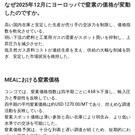
なぜ2025年12月にヨーロッパで窒素の価格が変動
したのですか。
高い国内在庫と安定した生産が売り手の交渉力を制限し、価格指
数を軟化させている。
弱い下流の肥料と工業用ガスの需要がスポット買いを抑制し、上
昇圧力を減少させた。
低天然ガス原料コストが連続生産を支え、供給の大幅な削減を防
ぎ、安定した市場状況を維持した。
MEAにおける窒素価格
コンゴでは、窒素価格指数は四半期ごとに4.68％下落し、輸入圧
力と季節性を反映している。
四半期の平均窒素価格は約USD 1270.00/MTであり、控えめな調達
活動を反映している。
窒素スポット価格は薄い参加と高い在庫により弱含み、より低い
水準での交渉を可能にした。
窒素価格予測は、十分な到着と遅い調達が続くため、短期的にわ