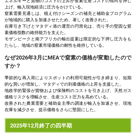
エネルギーと貨物のコストの上昇が窒素生産コストの傾向を押し
上げ、輸入現地経済に圧力をかけている。
窒素需要見通しは、植え付けシーズンの補充と補助金プログラム
が地域的に購入を加速させたため、著しく改善された。
在庫引き下げとマタディ港の運営の円滑化は、売り手の堅固な窒
素価格指数の維持能力を支えた。
モザンビークと南アフリカの輸出提案は限定的な下押し圧力をも
たらし、地域の窒素市場価格の耐性を維持している。
なぜ2026年3月にMEAで窒素の価格が変動したので
すか？
季節的な再入荷によりスポットの利用可能性が引き締まり、短期
的な買いが増加し、マタディでの到着価格の上昇を支援した。
地政学的緊張が貨物および保険料のコストを引き上げ、天然ガス
価格リスクを増幅させ、生産コスト圧力を高めている。
改善された農業需要と補助金主導の調達が輸入を加速させ、現地
在庫を減少させ、提示価格をさらに堅固にした。
2025年12月終了の四半期