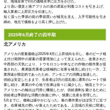
せ、地域全体で9月の価格水準に圧力をかけた。
より高い運賃と南アフリカの港の遅延が到着コストを引き上げ、
輸入業者に上昇圧力を伝達した。
短く湿った季節の前の季節買いが補充を支え、入手可能性を引き
締め、地元で価格をより高く押し上げた。
2025年6月終了の四半期
北アメリカ
アメリカの窒素価格は2025年4月に上昇傾向を示し、春のピーク植
え付け期間中の尿素の需要増加によって支えられた。改善された
中西部の天気により、トウモロコシや米などの作物の畑作業が促
進された。農業販売業者は積極的に在庫を補充し続けた一方、工
業用途が限定的であったため、アンモニアの消費は低迷した。
供給は安定したままで、生産者は3月の混乱後に通常のレートで操
業し続け、農業の中心地で在庫は徐々に減少した。物流とラテン
アメリカへの輸出は円滑に機能したが、供給過剰を避けるために
供給者は季節的な消費の加速に伴い、慎重に生産を管理した。
5月までに、価格は緩やかになった。春の農作業がほぼ完了に近づ
き、在庫補充の勢いが衰えたためである。上流域の天候に関連し