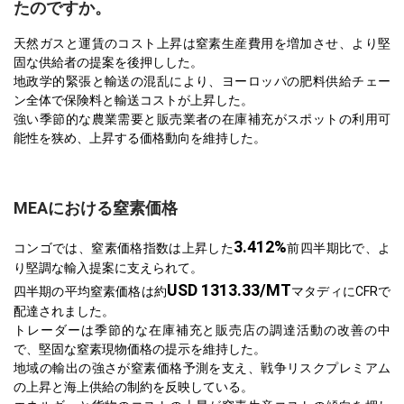
たのですか。
天然ガスと運賃のコスト上昇は窒素生産費用を増加させ、より堅
固な供給者の提案を後押しした。
地政学的緊張と輸送の混乱により、ヨーロッパの肥料供給チェー
ン全体で保険料と輸送コストが上昇した。
強い季節的な農業需要と販売業者の在庫補充がスポットの利用可
能性を狭め、上昇する価格動向を維持した。
MEAにおける窒素価格
3.412%
コンゴでは、窒素価格指数は上昇した
前四半期比で、よ
り堅調な輸入提案に支えられて。
USD 1313.33/MT
四半期の平均窒素価格は約
マタディにCFRで
配達されました。
トレーダーは季節的な在庫補充と販売店の調達活動の改善の中
で、堅固な窒素現物価格の提示を維持した。
地域の輸出の強さが窒素価格予測を支え、戦争リスクプレミアム
の上昇と海上供給の制約を反映している。