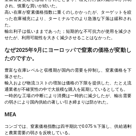
され、慎重な買いが続いた。
高い在庫が窒素価格指数に重くのしかかったが、ターゲットを絞
った在庫補充により、ターミナルでのより急激な下落は緩和され
た。
輸出利子は低いままであった；短期的な不可抗力が使用を減少さ
せたが、利用可能性を大きく減少させることはなかった。
なぜ2025年9月にヨーロッパで窒素の価格が変動し
たのですか。
豊富な在庫レベルと収穫期が国内の需要を抑制し、窒素価格を下
落させた。
輸入および物流コストの増加は価格の下限を提供した、たとえ流
通業者が不確実性の中で大規模な購入を延期しているとしても。
一時的な工場の中断により消費は一時的に減少したが、輸出需要
の弱さにより国内供給の著しい引き締まりは防がれた。
MEA
コンゴでは、窒素価格指数は四半期比で0.075％下落し、供給過剰
と農業需要の弱さを反映している。