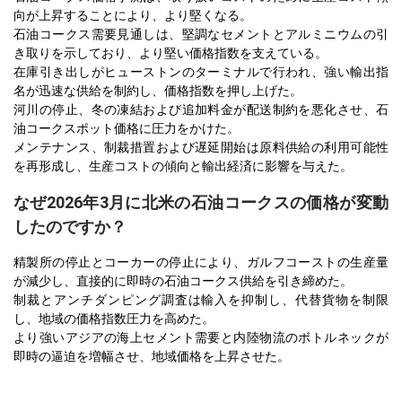
向が上昇することにより、より堅くなる。
石油コークス需要見通しは、堅調なセメントとアルミニウムの引
き取りを示しており、より堅い価格指数を支えている。
在庫引き出しがヒューストンのターミナルで行われ、強い輸出指
名が迅速な供給を制約し、価格指数を押し上げた。
河川の停止、冬の凍結および追加料金が配送制約を悪化させ、石
油コークスポット価格に圧力をかけた。
メンテナンス、制裁措置および遅延開始は原料供給の利用可能性
を再形成し、生産コストの傾向と輸出経済に影響を与えた。
なぜ2026年3月に北米の石油コークスの価格が変動
したのですか？
精製所の停止とコーカーの停止により、ガルフコーストの生産量
が減少し、直接的に即時の石油コークス供給を引き締めた。
制裁とアンチダンピング調査は輸入を抑制し、代替貨物を制限
し、地域の価格指数圧力を高めた。
より強いアジアの海上セメント需要と内陸物流のボトルネックが
即時の逼迫を増幅させ、地域価格を上昇させた。