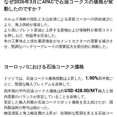
なぜ2026年3月にAPACで石油コークスの価格が変
動したのですか？
ホルムズ海峡の混乱と大山合併による遅延コーカーの供給減少に
より、海上供給が逼迫した。
より高いブレント原油と上昇する貨物および保険料が着荷コスト
を押し上げ、利益率を圧迫した。
冬の工事休止と排出量課徴金がセメントセクターの需要を減少さ
せ、堅調なバッテリーグレードの需要拡大を部分的に相殺した。
ヨーロッパにおける石油コークス価格
1.90%
ドイツでは、石油コークス価格指数は上昇した。
四半期ご
とに、堅固な輸入プレミアムを反映して。
USD 428.00/MT
四半期の平均石油コークス価格は約
輸入と国
内需要のバランスが安定していることを反映して。
安定した輸入到着が石油コークスポット価格を支え続けたが、国
内製油所の寄与は鈍かった。
物流遅延と海上輸送費の上昇が、短期的な堅調を支える石油コー