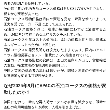
需要の堅調さを反映している。
その四半期の平均石油コークス価格は約USD 577.67/MTであり、
穏やかな変動があった。
石油コークス現物価格は月内の変動を見せ、豊富な輸入によって
圧力を受けた一方、不足によって支えられた。
石油コークス価格予測は、在庫が短期的にわずかに逼迫するた
め、Q4に向けて控えめな上昇リスクを示している。
石油コークス生産コストの傾向は、原油の価格上昇と高い焼成エ
ネルギーコストのために上昇した。
石油コークスの需要見通しは安定したままであり、国内のアルミ
ニウム陽極需要とセメント消費によって推進されている。
石油コークス価格指数の変動は、釜山の在庫引き出し、貨物輸送
の変動、輸出業者の価格調整を追跡した。
中国と英国の供給者の流れは続いたが、関税と運賃の不確実性が
調達経済を変える可能性がある。
なぜ2025年9月にAPACの石油コークスの価格が変
動したのか？
韓国における一時的な再入荷サイクルが在庫を減少させ、即時の
釜山の利用可能性を引き締め、入札を引き上げた。