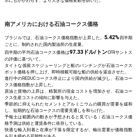
示にもかかわらず、より大きな価格変動を防いだ。
南アメリカにおける石油コークス価格
5.42%
ブラジルでは、石油コークス価格指数が上昇した。
四半期
ごとに、制約された国内製油所の生産量。
97.33ドル/トン
四半期の平均石油コークス価格は
CFRサントス
の評価に基づいて。
タイトな係留スケジューリングと船のバンチングが石油コークス
ポット価格を押し上げ、即時積載可能な船の供給を逼迫させた。
進行中のREDUCコークス停止により国内供給が減少し、石油コー
クス価格指数が上昇した。
原油と貨物の上昇は、精製所の現金コストを増加させ、石油コー
クス生産コストの傾向に影響を与えた。
季節的に抑えられたセメントとアルミニウムの購買が需要を緩和
し、短期的な石油コークスの需要見通しを和らげた。
予報士は範囲内の動きが予想されると見ている；石油コークス価
格予測は供給と運賃条件に依存している。
快適な輸入到着と在庫が下落を限定するが、輸出需要が価格指数
を引き締める可能性がある。