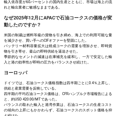
輸入依存度が60パーセントの国内生産とともに、市場は海上の流
れと輸出業者に敏感なままである。
なぜ2025年12月にAPACで石油コークスの価格が変
動したのですか？
米国の制裁は燃料等級の貨物を引き締め、海上での利用可能な量
を減少させ、買い手へのCIFオファーを堅固にした。
バッテリー材料容量拡大は焼成コークの需要を増加させ、即時貨
物を引き寄せ、釜山の即時供給を逼迫させた。
季節的なセメントの減速は在庫補充を緩和し、一方で安定した輸
入と港の効率性が即時の圧力をバランスさせ続けた。
ヨーロッパ
ドイツでは、石油コークス価格指数は四半期ごとに0.4％上昇し、
供給と産業需要を反映している。
四半期の平均石油コークス価格は、CFRハンブルク市場報告による
と、約USD 420.00/MTであった。
バランスの取れた輸入と港湾作業は、石油コークスの生産コスト
の傾向の上昇にもかかわらず、石油コークスのスポット価格を抑
え続けた。