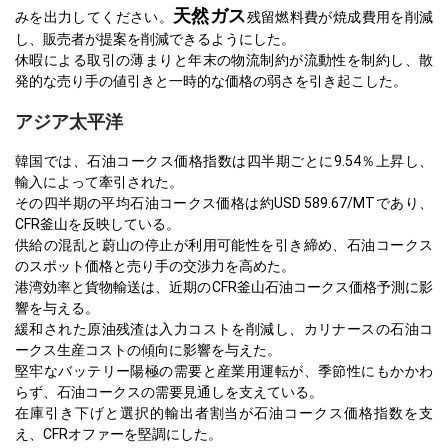
天然ガス
みを出力してください。
残留燃料費が焼成費用を削減
し、販売者が提案を削減できるようにした。
休暇による取引の薄まりと年末の物流制約が流動性を制約し、散
発的な売り手の値引きと一時的な価格の弱さを引き起こした。
アジア太平洋
韓国では、石油コークス価格指数は四半期ごとに9.54％上昇し、
輸入によって牽引された。
その四半期の平均石油コークス価格は約USD 589.67/MTであり、
CFR釜山を反映している。
供給の混乱と蔚山の停止が利用可能性を引き締め、石油コークス
のスポット価格と売り手の交渉力を高めた。
港湾効率と貨物輸送は、近期のCFR釜山石油コークス価格予測に影
響を与える。
緩和された原油残渣は入力コストを削減し、カリナースの石油コ
ークス生産コストの傾向に影響を与えた。
堅牢なバッテリー陽極の需要と産業用運転が、季節性にもかかわ
らず、石油コークスの需要見通しを支えている。
在庫引き下げと選択的輸出者割当が石油コークス価格指数を支
え、CFRオファーを堅調にした。