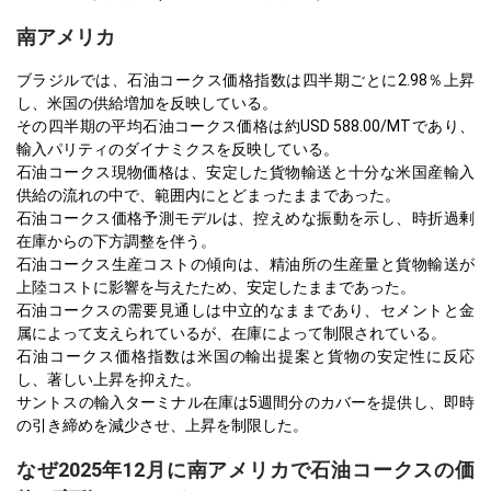
南アメリカ
ブラジルでは、石油コークス価格指数は四半期ごとに2.98％上昇
し、米国の供給増加を反映している。
その四半期の平均石油コークス価格は約USD 588.00/MTであり、
輸入パリティのダイナミクスを反映している。
石油コークス現物価格は、安定した貨物輸送と十分な米国産輸入
供給の流れの中で、範囲内にとどまったままであった。
石油コークス価格予測モデルは、控えめな振動を示し、時折過剰
在庫からの下方調整を伴う。
石油コークス生産コストの傾向は、精油所の生産量と貨物輸送が
上陸コストに影響を与えたため、安定したままであった。
石油コークスの需要見通しは中立的なままであり、セメントと金
属によって支えられているが、在庫によって制限されている。
石油コークス価格指数は米国の輸出提案と貨物の安定性に反応
し、著しい上昇を抑えた。
サントスの輸入ターミナル在庫は5週間分のカバーを提供し、即時
の引き締めを減少させ、上昇を制限した。
なぜ2025年12月に南アメリカで石油コークスの価