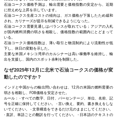
石油コークス価格予測は、輸出需要と価格指数の安定から、近期
に控えめな上昇を示しています。
石油コークス生産コストの傾向は、ガス価格が下落したため緩和
され、カリナーズが提示を削減できるようになった。
石油コークス需要見通しはバランスが取れている；アジアの入札
が国内燃料消費の弱さを相殺し、価格指数の範囲内にとどまって
いる。
石油コークス価格指数は、薄い取引と物流制約により流動性が低
下し、休日の変動を示した。
主要な米国メキシコ湾岸のカルシナーは高い稼働率を維持し、輸
出を支援し、国内のスポット余剰を制限した。
なぜ2025年12月に北米で石油コークスの価格が変
動したのですか？
インドと中国からの輸出問い合わせは、12月の米国の燃料需要の
弱さを相殺し、FOB価格を安定させた。
ルール： - すべての数字、日付、パーセンテージ、単位、名前、記
号を正確に保持してください。 - 言い換え、要約、書き換えをしな
いでください。 - 文章構造をできるだけ元のままにしてください。
- 直訳、単語ごとの翻訳を行ってください。 - 日本語のテキストの