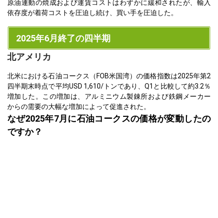
原油連動の焼成および運賃コストはわずかに緩和されたが、輸入
依存度が着荷コストを圧迫し続け、買い手を圧迫した。
2025年6月終了の四半期
北アメリカ
北米における石油コークス（FOB米国湾）の価格指数は2025年第2
四半期末時点で平均USD 1,610/トンであり、Q1と比較して約3.2％
増加した。この増加は、アルミニウム製錬所および鉄鋼メーカー
からの需要の大幅な増加によって促進された。
なぜ2025年7月に石油コークスの価格が変動したの
ですか？
7月に、石油コーク価格はわずかに下落した。なぜなら、ピークシ
ーズン後の建設活動の緩和とインドへの輸出の予想よりも弱いこ
とによる。穏やかな後退は、5月の第2四半期のピークに続いた。
アルミニウムセクターからの需要は堅調にとどまり、鉄鋼製造に
おけるコークスの使用は安定していた。輸出業者はアジア全体で
の供給の逼迫から恩恵を受けた。