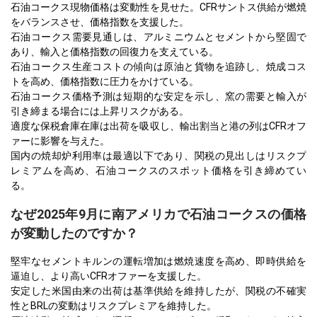
石油コークス現物価格は変動性を見せた。CFRサントス供給が燃焼
をバランスさせ、価格指数を支援した。
石油コークス需要見通しは、アルミニウムとセメントから堅固で
あり、輸入と価格指数の回復力を支えている。
石油コークス生産コストの傾向は原油と貨物を追跡し、焼成コス
トを高め、価格指数に圧力をかけている。
石油コークス価格予測は短期的な安定を示し、窯の需要と輸入が
引き締まる場合には上昇リスクがある。
適度な保税倉庫在庫は出荷を吸収し、輸出割当と港の列はCFRオフ
ァーに影響を与えた。
国内の焼却炉利用率は最適以下であり、関税の見出しはリスクプ
レミアムを高め、石油コークスのスポット価格を引き締めてい
る。
なぜ2025年9月に南アメリカで石油コークスの価格
が変動したのですか？
堅牢なセメントキルンの運転増加は燃焼速度を高め、即時供給を
逼迫し、より高いCFRオファーを支援した。
安定した米国由来の出荷は基準供給を維持したが、関税の不確実
性とBRLの変動はリスクプレミアを維持した。