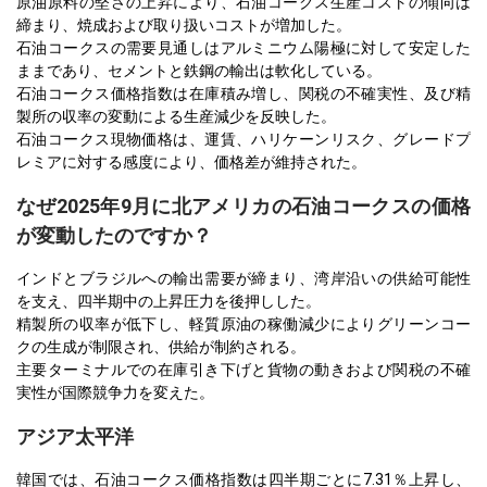
原油原料の堅さの上昇により、石油コークス生産コストの傾向は
締まり、焼成および取り扱いコストが増加した。
石油コークスの需要見通しはアルミニウム陽極に対して安定した
ままであり、セメントと鉄鋼の輸出は軟化している。
石油コークス価格指数は在庫積み増し、関税の不確実性、及び精
製所の収率の変動による生産減少を反映した。
石油コークス現物価格は、運賃、ハリケーンリスク、グレードプ
レミアに対する感度により、価格差が維持された。
なぜ2025年9月に北アメリカの石油コークスの価格
が変動したのですか？
インドとブラジルへの輸出需要が締まり、湾岸沿いの供給可能性
を支え、四半期中の上昇圧力を後押しした。
精製所の収率が低下し、軽質原油の稼働減少によりグリーンコー
クの生成が制限され、供給が制約される。
主要ターミナルでの在庫引き下げと貨物の動きおよび関税の不確
実性が国際競争力を変えた。
アジア太平洋
韓国では、石油コークス価格指数は四半期ごとに7.31％上昇し、