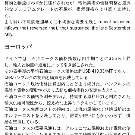
貨物と物流はわずかに緩和されたが、輸出業者の価格調整と選択
的なプレミアムグレードの不足が、提示価格をより高く支持し
た。
より弱い下流調達週早くに不均衡な需要を残し recent balanced
inflows that reversed that, that sustained the late-September
rally.
ヨーロッパ
ドイツでは、石油コークス価格指数は四半期ごとに3.55％上昇
し、輸入と物流の逼迫によって引き起こされた。
その四半期の平均石油コークス価格は約USD 418.33/MTであり、
CFRハンブルクの制約と購買を反映している
石油コークス現物価格は範囲内にとどまり続けた。ハンブルクの
混雑と貨物の変動性がより広範な価格指数の安定を支えた。
石油コークス価格予測モデルは、持続する原料圧力と制約された
輸入供給可能性から、控えめな上昇リスクを示しています。
石油コークス生産コストの傾向は、上流の原油および焼成炉のエ
ネルギーコストを反映しており、需要が鈍いにもかかわらず、供
給を堅持している。
石油コークスの需要見通しは、アルミニウム陽極および電極の使
用者からは安定したままであり、一方で鉄鋼の活動が下向きの圧