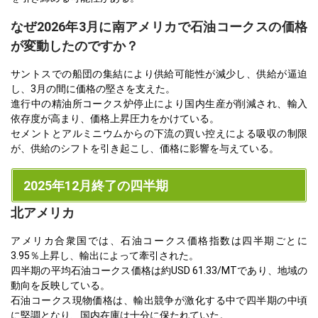
なぜ2026年3月に南アメリカで石油コークスの価格
が変動したのですか？
サントスでの船団の集結により供給可能性が減少し、供給が逼迫
し、3月の間に価格の堅さを支えた。
進行中の精油所コークス炉停止により国内生産が削減され、輸入
依存度が高まり、価格上昇圧力をかけている。
セメントとアルミニウムからの下流の買い控えによる吸収の制限
が、供給のシフトを引き起こし、価格に影響を与えている。
2025年12月終了の四半期
北アメリカ
アメリカ合衆国では、石油コークス価格指数は四半期ごとに
3.95％上昇し、輸出によって牽引された。
四半期の平均石油コークス価格は約USD 61.33/MTであり、地域の
動向を反映している。
石油コークス現物価格は、輸出競争が激化する中で四半期の中頃
に堅調となり、国内在庫は十分に保たれていた。