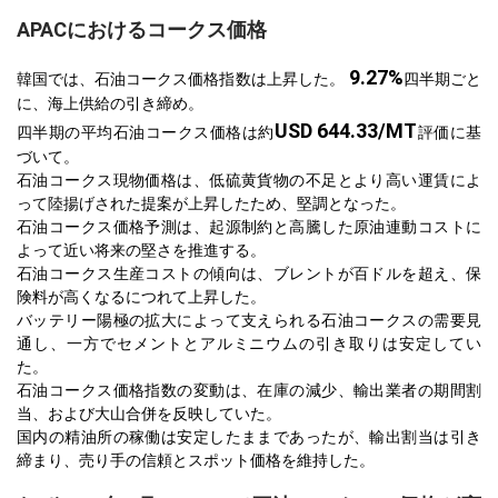
APACにおけるコークス価格
9.27%
韓国では、石油コークス価格指数は上昇した。
四半期ごと
に、海上供給の引き締め。
USD 644.33/MT
四半期の平均石油コークス価格は約
評価に基
づいて。
石油コークス現物価格は、低硫黄貨物の不足とより高い運賃によ
って陸揚げされた提案が上昇したため、堅調となった。
石油コークス価格予測は、起源制約と高騰した原油連動コストに
よって近い将来の堅さを推進する。
石油コークス生産コストの傾向は、ブレントが百ドルを超え、保
険料が高くなるにつれて上昇した。
バッテリー陽極の拡大によって支えられる石油コークスの需要見
通し、一方でセメントとアルミニウムの引き取りは安定してい
た。
石油コークス価格指数の変動は、在庫の減少、輸出業者の期間割
当、および大山合併を反映していた。
国内の精油所の稼働は安定したままであったが、輸出割当は引き
締まり、売り手の信頼とスポット価格を維持した。