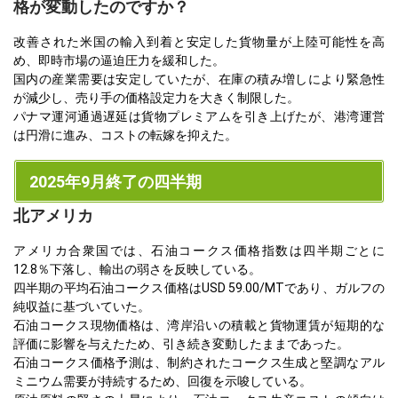
格が変動したのですか？
改善された米国の輸入到着と安定した貨物量が上陸可能性を高
め、即時市場の逼迫圧力を緩和した。
国内の産業需要は安定していたが、在庫の積み増しにより緊急性
が減少し、売り手の価格設定力を大きく制限した。
パナマ運河通過遅延は貨物プレミアムを引き上げたが、港湾運営
は円滑に進み、コストの転嫁を抑えた。
2025年9月終了の四半期
北アメリカ
アメリカ合衆国では、石油コークス価格指数は四半期ごとに
12.8％下落し、輸出の弱さを反映している。
四半期の平均石油コークス価格はUSD 59.00/MTであり、ガルフの
純収益に基づいていた。
石油コークス現物価格は、湾岸沿いの積載と貨物運賃が短期的な
評価に影響を与えたため、引き続き変動したままであった。
石油コークス価格予測は、制約されたコークス生成と堅調なアル
ミニウム需要が持続するため、回復を示唆している。