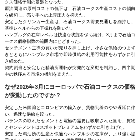
クス価格予測の基盤となった。
原油関連の原料コストの低下は、石油コークス生産コストの傾向
を緩和し、売り手への上昇圧力を抑えた。
安定したクリンカー生産は、石油コークス需要見通しを維持し、
基準レベルからの下振れを防いだ。
ハンブルグの在庫レベルは快適な状態を保ち続け、3月まで石油コ
ークス価格指数の範囲内にとどまった。
センチメント主導の買いが売りを押し上げ、小さな供給のつまず
きとともにハンブルク市場で即時供給の利用可能性をわずかに引
き締めた。
契約割当と安定した精油所運転が突発的な変動を制約し、四半期
中の秩序ある市場の機能を支えた。
なぜ2026年3月にヨーロッパで石油コークスの価格
が変動したのですか？
安定した米国湾とコロンビアの輸入が、貨物到着のやや遅延に伴
い、迅速な供給を絞った。
バランスの取れたセメントと電極の需要は吸収された量を、貨物
とセンチメントはスポットプレミアムをわずかに引き上げた。
安定した精油所の生産と快適なハンブルクの在庫が、より強い提