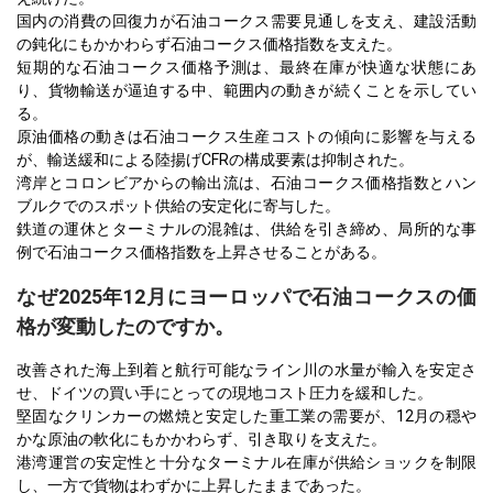
国内の消費の回復力が石油コークス需要見通しを支え、建設活動
の鈍化にもかかわらず石油コークス価格指数を支えた。
短期的な石油コークス価格予測は、最終在庫が快適な状態にあ
り、貨物輸送が逼迫する中、範囲内の動きが続くことを示してい
る。
原油価格の動きは石油コークス生産コストの傾向に影響を与える
が、輸送緩和による陸揚げCFRの構成要素は抑制された。
湾岸とコロンビアからの輸出流は、石油コークス価格指数とハン
ブルクでのスポット供給の安定化に寄与した。
鉄道の運休とターミナルの混雑は、供給を引き締め、局所的な事
例で石油コークス価格指数を上昇させることがある。
なぜ2025年12月にヨーロッパで石油コークスの価
格が変動したのですか。
改善された海上到着と航行可能なライン川の水量が輸入を安定さ
せ、ドイツの買い手にとっての現地コスト圧力を緩和した。
堅固なクリンカーの燃焼と安定した重工業の需要が、12月の穏や
かな原油の軟化にもかかわらず、引き取りを支えた。
港湾運営の安定性と十分なターミナル在庫が供給ショックを制限
し、一方で貨物はわずかに上昇したままであった。