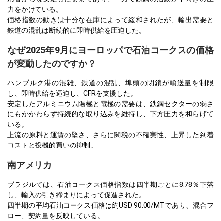
力をかけている。
価格指数の動きは十分な在庫によって緩和されたが、輸出需要と
鉄道の混乱は断続的に即時供給を圧迫した。
なぜ2025年9月にヨーロッパで石油コークスの価格
が変動したのですか？
ハンブルク港の混雑、鉄道の混乱、埠頭の閉鎖が輸送量を制限
し、即時供給を逼迫し、CFRを支援した。
安定したアルミニウム陽極と電極の需要は、鉄鋼セクターの弱さ
にもかかわらず持続的な取り込みを維持し、下方圧力を和らげて
いる。
上流の原料と運賃の堅さ、さらに関税の不確実性、上昇した到着
コストと投機的買いの抑制。
南アメリカ
ブラジルでは、石油コークス価格指数は四半期ごとに8.78％下落
し、輸入の引き締まりによって促進された。
四半期の平均石油コークス価格は約USD 90.00/MTであり、混合フ
ロー、契約量を反映している。