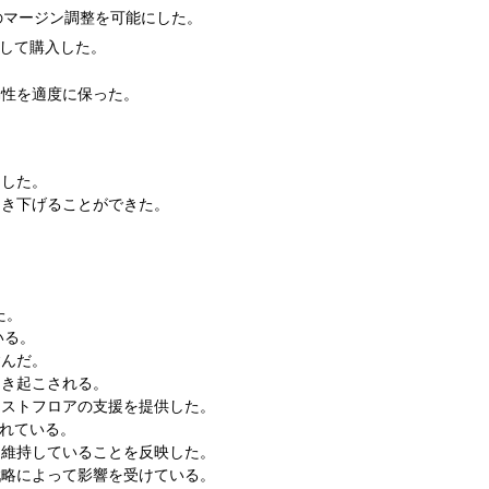
のマージン調整を可能にした。
して購入した。
動性を適度に保った。
出した。
引き下げることができた。
。
た。
いる。
含んだ。
引き起こされる。
コストフロアの支援を提供した。
されている。
を維持していることを反映した。
戦略によって影響を受けている。