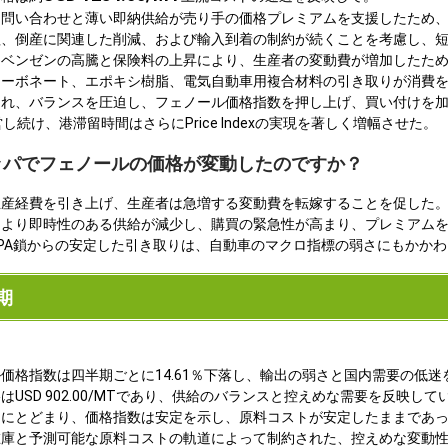
出問い合わせと薄い即納供給が売り手の価格プレミアムを支援したため
理、倒産に関連した削減、および輸入到着の制約が続くことを考慮し、
、ベンゼンの高騰と保険料の上昇により、生産者の変動費が増加したた
カーボネート、エポキシ樹脂、電気自動車用複合材料の引き取りが消費
され、バランスを圧迫し、フェノール価格指数を押し上げ、買い付けを
続け、港滞留時間はさらにPrice Indexの実現を著しく増幅させた。
ロッパでフェノールの価格が変動したのですか？
生産経費を引き上げ、生産者は急増する変動費を転嫁することを促した
により即時性のある供給が減少し、購買の緊急性が高まり、プレミアム
PA鎖からの安定した引き取りは、自動車のマクロ指標の弱さにもかか
期
価格指数は四半期ごとに14.61％下落し、輸出の弱さと国内需要の低迷
USD 902.00/MTであり、供給のバランスと控えめな需要を反映して
内にとどまり、価格指数は安定を示し、原料コストが安定したままであ
在庫と予測可能な原料コストの軌道によって制約された、控えめな変動