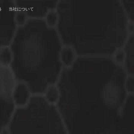
格
当社について