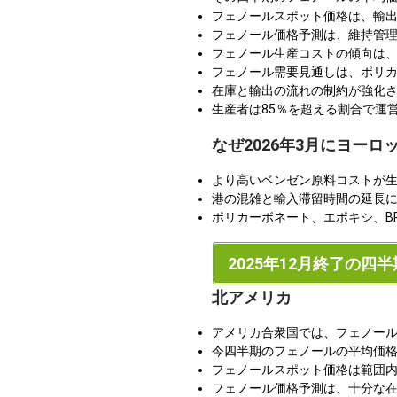
フェノールスポット価格は、輸
フェノール価格予測は、維持管
フェノール生産コストの傾向は
フェノール需要見通しは、ポリ
在庫と輸出の流れの制約が強化
生産者は85％を超える割合で運営し
なぜ2026年3月にヨー
より高いベンゼン原料コストが
港の混雑と輸入滞留時間の延長
ポリカーボネート、エポキシ、B
2025年12月終了の四半
北アメリカ
アメリカ合衆国では、フェノール
今四半期のフェノールの平均価格は
フェノールスポット価格は範囲
フェノール価格予測は、十分な