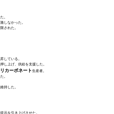
せた。
刺激しなかった。
制限された。
。
上昇している。
を押し上げ、供給を支援した。
リカーボネート
生産者。
した。
を維持した。
の提示を引き上げさせた。