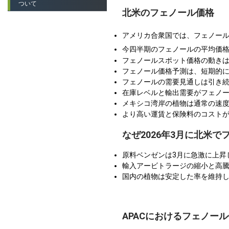
ついて
北米のフェノール価格
アメリカ合衆国では、フェノー
今四半期のフェノールの平均価
フェノールスポット価格の動き
フェノール価格予測は、短期的
フェノールの需要見通しは引き続
在庫レベルと輸出需要がフェノ
メキシコ湾岸の植物は通常の速
より高い運賃と保険料のコスト
なぜ2026年3月に北米
原料ベンゼンは3月に急激に上昇
輸入アービトラージの縮小と高
国内の植物は安定した率を維持
APACにおけるフェノー