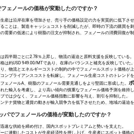
ACでフェノールの価格が変動したのですか？
内生産は沿岸在庫を増加させ、売り手の価格設定の力を実質的に低下さ
げることは、製造キャッシュコストを削減したが、即時の下流の購買を
体の需要の低迷により樹脂の注文が抑制され、フェノールの消費回復が
は四半期ごとに2.78％上昇し、物流の逼迫と原料支援を反映している。
は約USD 949.00/MTであり、在庫のバランスと補充を反映していた
なり、物流とエネルギーコストの制約の中でフェノールスポット価格が
びコンプライアンスコストを転嫁し、フェノール生産コストのトレンド
ポ
フェノールA、樹脂のフェノール需要見通しをより堅固に形成した。
られた輸入を考慮し、より高い傾向の慎重なフェノール価格予測を維持
ハブでは少なく、フェノール価格指数に影響を与え、割引を抑制した。
コンテナ貨物と通貨の動きが輸入競争力を低下させたため、地域の逼迫
ーロッパでフェノールの価格が変動したのですか？
が迅速な供給を締め付け、国内スポットプレミアムと勢いを支えた。
ギーに連動したコストが生産経済性を押し上げ、生産者にスポット価格