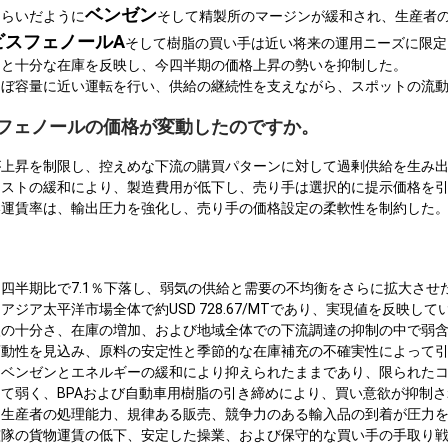
ベンゼン
和らいだように
そして精製所のマージンが緩和され、生産者
ビスフェノールA
そして樹脂の買い手は近い将来の運用ニーズに限定
力と十分な在庫を反映し、今四半期の価格上昇の勢いを抑制した。
ほぼ容量に近い運転を行い、供給の継続性を支えながら、スポットの流
米でフェノールの価格が変動したのですか。
が上昇を制限し、控えめな下流の購買パターンに対して過剰供給を生み
コストの緩和により、製造費用が低下し、売り手は選択的に提示価格を
い運賃率は、輸出圧力を強化し、売り手の価格設定の柔軟性を制約した
四半期比で7.1％下落し、弱気の供給と需要の不均衡をさらに拡大させ
ジア太平洋市場全体で約USD 728.67/MTであり、実現値を反映して
入の十分さ、在庫の増加、および地域全体での下流調達の抑制の中で弱
変動性を見込み、原料の安定性と季節的な在庫補充の不確実性によって
、ベンゼンとエネルギーの緩和により抑えられたままであり、限られた
て弱く、BPAおよび自動車用樹脂の引き締めにより、買い意欲が抑制
た生産者の処理能力、規律ある販売、競争力のある輸入品の到着が圧力
艦隊の貨物運賃の低下、安定した操業、および保守的な買い手の手取り