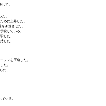
映して。
った。
たために上昇した。
達を加速させた。
を示唆している。
相殺した。
支持した。
マージンを圧迫した。
迫した。
した。
れている。