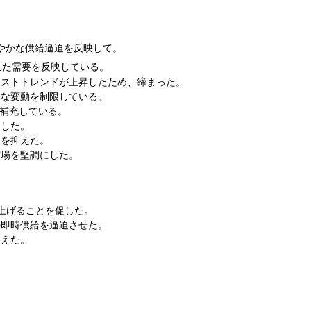
やかな供給逼迫を反映して。
れた需要を反映している。
コストトレンドが上昇したため、締まった。
端な変動を制限している。
に補充している。
約した。
性を抑えた。
市場を堅調にした。
上げることを促した。
の即時供給を逼迫させた。
支えた。