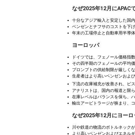
なぜ2025年12月にAP
十分なアジア輸入と安定した国
ベンゼンとナフサのコストを下
年末の工場停止と自動車用半導
ヨーロッパ
ドイツでは、フェノール価格指数
その四半期のフェノールの平均価格
プロンプトの供給制限が厳しく
生産者はより高いベンゼンおよ
下流の在庫補充が改善され、ビス
アナリストは、国内の報道と限
在庫レベルはバランスを保ち、
輸出アービトラージが狭まり、
なぜ2025年12月にヨ
川や鉄道の物流のボトルネック
より高いベンゼンおよびエネル