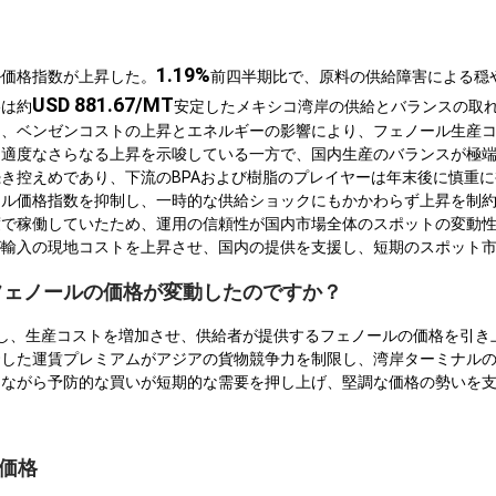
1.19%
ル価格指数が上昇した。
前四半期比で、原料の供給障害による穏
USD 881.67/MT
格は約
安定したメキシコ湾岸の供給とバランスの取
は、ベンゼンコストの上昇とエネルギーの影響により、フェノール生産
に適度なさらなる上昇を示唆している一方で、国内生産のバランスが極
き控えめであり、下流のBPAおよび樹脂のプレイヤーは年末後に慎重
ール価格指数を抑制し、一時的な供給ショックにもかかわらず上昇を制
度で稼働していたため、運用の信頼性が国内市場全体のスポットの変動
が輸入の現地コストを上昇させ、国内の提供を支援し、短期のスポット
でフェノールの価格が変動したのですか？
し、生産コストを増加させ、供給者が提供するフェノールの価格を引き
騰した運賃プレミアムがアジアの貨物競争力を制限し、湾岸ターミナル
しながら予防的な買いが短期的な需要を押し上げ、堅調な価格の勢いを
ル価格