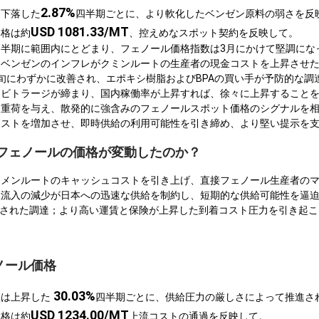
2.87%
は下落した
四半期ごとに、より軟化したベンゼン原料の弱さを反
USD 1081.33/MT
価格は約
、控えめなスポット契約を反映して。
半期に範囲内にとどまり、フェノール価格指数は3月にかけて堅調にな
、ベンゼンのインフレがクミンルートの生産者の現金コストを上昇させ
旬にわずかに改善され、エポキシ樹脂およびBPAの買い手が予防的な調
ービトラージが締まり、国内稼働率が上昇すれば、徐々に上昇すること
に重荷を与え、散発的に強含みのフェノールスポット価格のシグナルを
コストを増加させ、即時供給の利用可能性を引き締め、より堅い提示を
Cでフェノールの価格が変動したのか？
クメンルートのキャッシュコストを引き上げ、直接フェノール生産者の
入流入の減少が日本への迅速な供給を制約し、短期的な供給可能性を逼
速された調達；より高い運賃と保険が上昇した到着コスト圧力を引き起こ
ノール価格
30.03%
数は上昇した
四半期ごとに、供給圧力の厳しさによって推進さ
USD 1234.00/MT
価格は約
上流コストの通過を反映して。