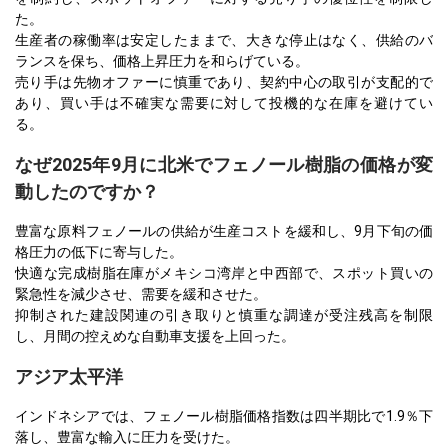
た。
生産者の稼働率は安定したままで、大きな停止はなく、供給のバ
ランスを保ち、価格上昇圧力を和らげている。
売り手は先物オファーに慎重であり、契約中心の取引が支配的で
あり、買い手は不確実な需要に対して投機的な在庫を避けてい
る。
なぜ2025年9月に北米でフェノール樹脂の価格が変
動したのですか？
豊富な原料フェノールの供給が生産コストを緩和し、9月下旬の価
格圧力の低下に寄与した。
快適な完成樹脂在庫がメキシコ湾岸と中西部で、スポット買いの
緊急性を減少させ、需要を緩和させた。
抑制された建設関連の引き取りと慎重な調達が受注残高を制限
し、月間の控えめな自動車支援を上回った。
アジア太平洋
インドネシアでは、フェノール樹脂価格指数は四半期比で1.9％下
落し、豊富な輸入に圧力を受けた。