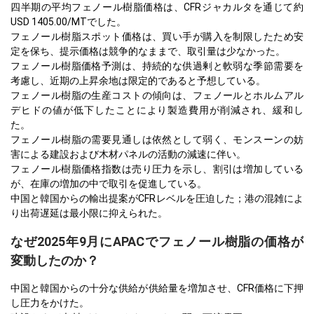
四半期の平均フェノール樹脂価格は、CFRジャカルタを通じて約
USD 1405.00/MTでした。
フェノール樹脂スポット価格は、買い手が購入を制限したため安
定を保ち、提示価格は競争的なままで、取引量は少なかった。
フェノール樹脂価格予測は、持続的な供過剰と軟弱な季節需要を
考慮し、近期の上昇余地は限定的であると予想している。
フェノール樹脂の生産コストの傾向は、フェノールとホルムアル
デヒドの値が低下したことにより製造費用が削減され、緩和し
た。
フェノール樹脂の需要見通しは依然として弱く、モンスーンの妨
害による建設および木材パネルの活動の減速に伴い。
フェノール樹脂価格指数は売り圧力を示し、割引は増加している
が、在庫の増加の中で取引を促進している。
中国と韓国からの輸出提案がCFRレベルを圧迫した；港の混雑によ
り出荷遅延は最小限に抑えられた。
なぜ2025年9月にAPACでフェノール樹脂の価格が
変動したのか？
中国と韓国からの十分な供給が供給量を増加させ、CFR価格に下押
し圧力をかけた。