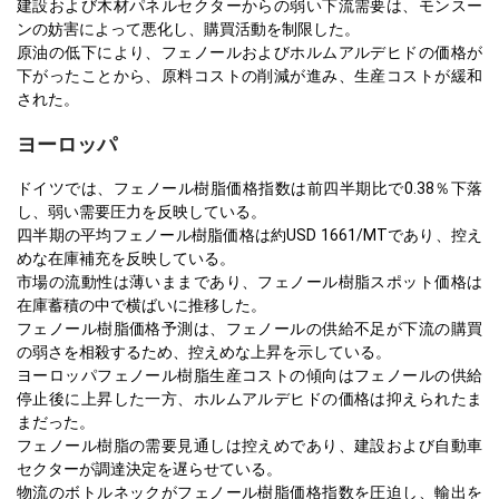
建設および木材パネルセクターからの弱い下流需要は、モンスー
ンの妨害によって悪化し、購買活動を制限した。
原油の低下により、フェノールおよびホルムアルデヒドの価格が
下がったことから、原料コストの削減が進み、生産コストが緩和
された。
ヨーロッパ
ドイツでは、フェノール樹脂価格指数は前四半期比で0.38％下落
し、弱い需要圧力を反映している。
四半期の平均フェノール樹脂価格は約USD 1661/MTであり、控え
めな在庫補充を反映している。
市場の流動性は薄いままであり、フェノール樹脂スポット価格は
在庫蓄積の中で横ばいに推移した。
フェノール樹脂価格予測は、フェノールの供給不足が下流の購買
の弱さを相殺するため、控えめな上昇を示している。
ヨーロッパフェノール樹脂生産コストの傾向はフェノールの供給
停止後に上昇した一方、ホルムアルデヒドの価格は抑えられたま
まだった。
フェノール樹脂の需要見通しは控えめであり、建設および自動車
セクターが調達決定を遅らせている。
物流のボトルネックがフェノール樹脂価格指数を圧迫し、輸出を