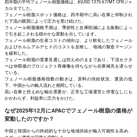
四半期の平均フェノール樹脂価格は、約USD 1375.67/MT CFRジャ
カルタでした。
フェノール樹脂スポット価格は、四半期中に高い在庫と抑制され
た下流の購買によって圧力を受け続けた。
フェノール樹脂価格予測は、季節性と在庫削減による振動によっ
て引き起こされる穏やかな変動を示しています。
フェノール樹脂の生産コストの傾向は、より軟化したフェノール
およびホルムアルデヒドのコストを反映し、地域の製造マージン
を緩和した。
フェノール樹脂の需要見通しは控えめのままであり、下流セクタ
ーは休暇後のプロジェクト再稼働を待ちながら在庫補充を遅らせ
ている。
フェノール樹脂価格指数の動きは、原料の供給状況、運賃の低
下、中国からの輸入流れと相関している。
高い在庫と控えめな輸出需要が、正常な工場運営と停電なしにも
かかわらず、利益率に圧力をかけた。
なぜ2025年12月にAPACでフェノール樹脂の価格が
変動したのですか？
中国と韓国からの持続的な十分な地域供給が輸入可能性を高め、