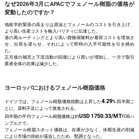
なぜ2026年3月にAPACでフェノール樹脂の価格が
変動したのですか？
地政学的緊張の高まりは原油とフェノールのコストを引き上げ、
より高い生産コストを輸入パリティに伝達した。
港の再ルーティングとより高い貨物保険料が着荷コストを増加さ
せ、出荷を遅らせ、それによって即時の入手可能性を引き締め
た。
正月後の補充と下流活動の回復により買いが増加し、一方で取引
業者全体の在庫は減少した。
ヨーロッパにおけるフェノール樹脂価格
4.29
ドイツでは、フェノール樹脂価格指数は上昇した
% 四半期ご
とに、原料不足によって推進される。
USD 1750.33/MT
四半期の平均フェノール樹脂価格は約
FOBハ
ンブルクで。
フェノール樹脂スポット価格は、在庫が少なく、休暇生産の削減
により市場の供給が逼迫したため、堅調となった。