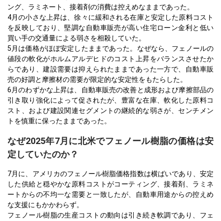
ング、ラミネート、接着剤の消費は控えめなままであった。
4月の小さな上昇は、徐々に緩和される在庫と安定した原料コスト
を反映しており、堅調な自動車販売が高い住宅ローン金利と低い
買い手の交通量による弱さを相殺していた。
5月は価格がほぼ安定したままであった。なぜなら、フェノールの
値段の軟化がホルムアルデヒドのコスト上昇をバランスさせたか
らであり、建設需要は抑えられたままであった一方で、自動車販
売の好調と摩擦材の需要が限定的な安定性をもたらした。
6月のわずかな上昇は、自動車販売の改善と成形および摩擦部品の
引き取り強化によって促されたが、豊富な在庫、軟化した原料コ
スト、および建設関連セグメントの継続的な弱さが、センチメン
トを慎重に保ったままであった。
なぜ2025年7月に北米でフェノール樹脂の価格は安
定していたのか？
7月に、アメリカのフェノール樹脂価格指数は横ばいであり、安定
した供給と穏やかな原料コストがコーティング、接着剤、ラミネ
ートからの不均一な需要と一致したが、自動車用途からの控えめ
な支援にもかかわらず。
フェノール樹脂の生産コストの動向は引き続き軟調であり、フェ