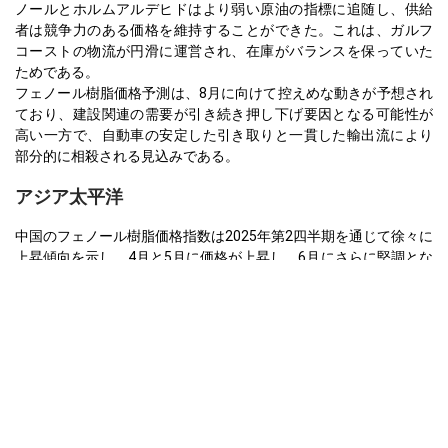
ノールとホルムアルデヒドはより弱い原油の指標に追随し、供給
者は競争力のある価格を維持することができた。これは、ガルフ
コーストの物流が円滑に運営され、在庫がバランスを保っていた
ためである。
フェノール樹脂価格予測は、8月に向けて控えめな動きが予想され
ており、建設関連の需要が引き続き押し下げ要因となる可能性が
高い一方で、自動車の安定した引き取りと一貫した輸出流により
部分的に相殺される見込みである。
アジア太平洋
中国のフェノール樹脂価格指数は2025年第2四半期を通じて徐々に
上昇傾向を示し、4月と5月に価格が上昇し、6月にさらに堅調とな
った。これは、自動車セクターの需要の増加と地域限定の在庫補
充が、建設セクターの継続的な弱さを相殺したためである。
4月の控えめな上昇は、国内注文の回復、ラマダン後の中東の買い
手からの輸出関心の回復、および安定した原料コストによって支
えられた。製造業者は在庫レベルが管理可能な範囲内で、見積も
りを堅持したままだった。
価格は5月に安定し、最小限の動きであった。長期休暇の延長によ
り取引が鈍化したが、米中関税緩和により輸出予約が再び増加
し、自動車セグメントからの適度な支援もあり、信頼感は改善し