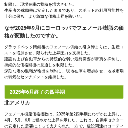
制限し、現場在庫の蓄積を増大させた。
生産者の稼働率は安定したままであり、スポットの利用可能性を
十分に保ち、より急激な価格上昇を防いだ。
なぜ2025年9月にヨーロッパでフェノール樹脂の価
格が変動したのですか。
グラッドベック閉鎖後のフェノール供給の引き締まりは、生産コ
ストを増加させ、限られた上昇圧力を支持した。
建設および自動車からの持続的な弱い最終需要が購買を抑制し、
持続的な価格回復の見通しを制限した。
深刻な港の混雑が輸出を制約し、現地在庫を増加させ、地域市場
の弱気なセンチメントを維持した。
2025年6月終了の四半期
北アメリカ
フェノール樹脂価格指数は、2025年第2四半期にわずかに上昇し、
4月、5月、6月に穏やかな上昇を示した。これは、自動車セクター
の安定した需要によって支えられた一方で、建設関連のコーティ