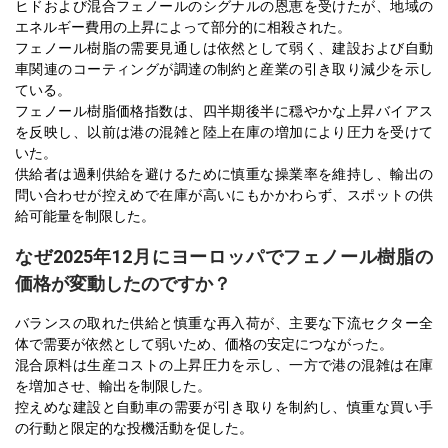
ヒドおよび混合フェノールのシグナルの恩恵を受けたが、地域の
エネルギー費用の上昇によって部分的に相殺された。
フェノール樹脂の需要見通しは依然として弱く、建設および自動
車関連のコーティングが調達の制約と産業の引き取り減少を示し
ている。
フェノール樹脂価格指数は、四半期後半に穏やかな上昇バイアス
を反映し、以前は港の混雑と陸上在庫の増加により圧力を受けて
いた。
供給者は過剰供給を避けるために慎重な操業率を維持し、輸出の
問い合わせが控えめで在庫が高いにもかかわらず、スポットの供
給可能量を制限した。
なぜ2025年12月にヨーロッパでフェノール樹脂の
価格が変動したのですか？
バランスの取れた供給と慎重な再入荷が、主要な下流セクター全
体で需要が依然として弱いため、価格の安定につながった。
混合原料は生産コストの上昇圧力を示し、一方で港の混雑は在庫
を増加させ、輸出を制限した。
控えめな建設と自動車の需要が引き取りを制約し、慎重な買い手
の行動と限定的な投機活動を促した。