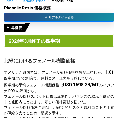
Home
Chemical Prices
Phenolic Resin
Phenolic Resin 価格概要
リアルタイム価格
市場概要
2026年3月終了の四半期
北米におけるフェノール樹脂価格
1.01
アメリカ合衆国では、フェノール樹脂価格指数が上昇した。
四半期ごとの割合で、原料コスト圧力を反映している。
USD 1698.33/MT
四半期の平均フェノール樹脂価格は
ルイジア
ナ FOB の評価から。
フェノール樹脂スポット価格は流動性とバランスの取れた供給の
中で範囲内にとどまり、著しい価格変動を防いだ。
フェノール樹脂価格予測は、地政学的リスクと原料コストの上昇
が供給を支えるため、堅調を示す。