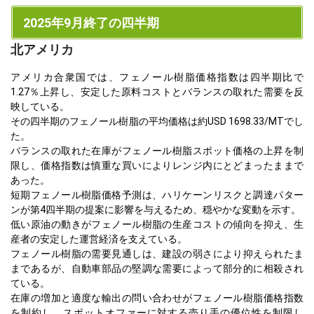
2025年9月終了の四半期
北アメリカ
アメリカ合衆国では、フェノール樹脂価格指数は四半期比で
1.27％上昇し、安定した原料コストとバランスの取れた需要を反
映している。
その四半期のフェノール樹脂の平均価格は約USD 1698.33/MTでし
た。
バランスの取れた在庫がフェノール樹脂スポット価格の上昇を制
限し、価格指数は慎重な買いによりレンジ内にとどまったままで
あった。
短期フェノール樹脂価格予測は、ハリケーンリスクと調達パター
ンが第4四半期の提案に影響を与えるため、穏やかな変動を示す。
低い原油の動きがフェノール樹脂の生産コストの傾向を抑え、生
産者の安定した運営経済を支えている。
フェノール樹脂の需要見通しは、建設の弱さにより抑えられたま
まであるが、自動車部品の堅調な需要によって部分的に相殺され
ている。
在庫の増加と適度な輸出の問い合わせがフェノール樹脂価格指数
を制約し、スポットオファーに対する売り手の優位性を制限し