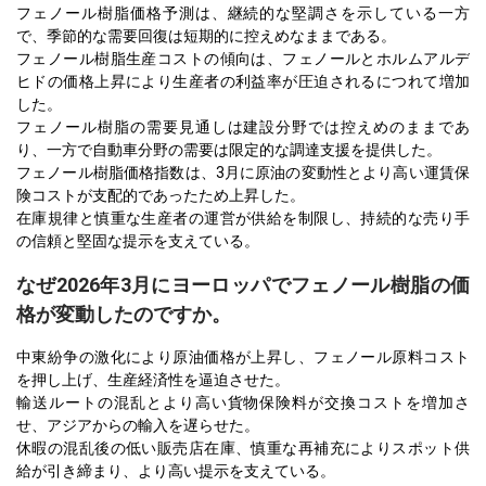
フェノール樹脂価格予測は、継続的な堅調さを示している一方
で、季節的な需要回復は短期的に控えめなままである。
フェノール樹脂生産コストの傾向は、フェノールとホルムアルデ
ヒドの価格上昇により生産者の利益率が圧迫されるにつれて増加
した。
フェノール樹脂の需要見通しは建設分野では控えめのままであ
り、一方で自動車分野の需要は限定的な調達支援を提供した。
フェノール樹脂価格指数は、3月に原油の変動性とより高い運賃保
険コストが支配的であったため上昇した。
在庫規律と慎重な生産者の運営が供給を制限し、持続的な売り手
の信頼と堅固な提示を支えている。
なぜ2026年3月にヨーロッパでフェノール樹脂の価
格が変動したのですか。
中東紛争の激化により原油価格が上昇し、フェノール原料コスト
を押し上げ、生産経済性を逼迫させた。
輸送ルートの混乱とより高い貨物保険料が交換コストを増加さ
せ、アジアからの輸入を遅らせた。
休暇の混乱後の低い販売店在庫、慎重な再補充によりスポット供
給が引き締まり、より高い提示を支えている。