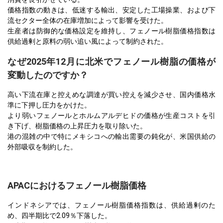
価格指数の動きは、低迷する輸出、安定した工場操業、および下
流セクター全体の在庫増加によって影響を受けた。
生産者は防御的な価格設定を維持し、フェノール樹脂価格指数は
供給過剰と原料の弱い追い風によって制約された。
なぜ2025年12月に北米でフェノール樹脂の価格が
変動したのですか？
高い下流在庫と控えめな調達が買い控えを減少させ、国内価格水
準に下押し圧力をかけた。
より弱いフェノールとホルムアルデヒドの価格が生産コストを引
き下げ、樹脂価格の上昇圧力を取り除いた。
港の混雑の中で特にメキシコへの輸出需要の鈍化が、米国供給の
外部吸収を制約した。
APACにおけるフェノール樹脂価格
インドネシアでは、フェノール樹脂価格指数は、供給過剰のた
め、四半期比で2.09％下落した。