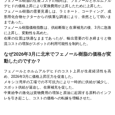
フェノール樹脂の生産コストの傾向は、フェノールとホルムアル
デヒドの価格上昇により変換費用が上昇したために上昇した。
フェノール樹脂の需要見通しは、ラミネート、コーティング、成
形用化合物セクターからの慎重な調達により、依然として弱いま
まであった。
フェノール樹脂価格指数は、供給断裂と在庫補充の後、3月に急激
に上昇し、変動性を高めた。
在庫の位置は快適なままであったが、輸出需要の引き締まりと物
流コストの増加がスポットの利用可能性を制約した。
なぜ2026年3月に北米でフェノール樹脂の価格が変
動したのですか？
フェノールとホルムアルデヒドのコスト上昇が生産経済性を高
め、2026年3月に価格上昇圧力を促進した。
メキシコ湾岸の工場での不可抗力により一時的に供給が減少し、
スポット供給が逼迫し、在庫補充を促した。
中東紛争の激化は貨物費用の増加と原油に起因する原料のインフ
レを引き起こし、コストの価格への転嫁を増幅させた。