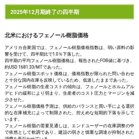
2025年12月期終了の四半期
北米におけるフェノール樹脂価格
アメリカ合衆国では、フェノール樹脂価格指数は、弱い原料の影
響を受けて、四半期比で1.0％下落した。
四半期の平均フェノール樹脂価格は、報告されたFOB値に基づき、
約USD 1681.33/MTであった。
フェノール樹脂スポット価格は、価格指数が限られた問い合わせ
と十分な国内在庫を反映しているため、低迷したままであった。
フェノール樹脂の生産コストの傾向は、フェノールとホルムアル
デヒドの緩和により弱まり、生産者のコスト圧力とマージンを減
少させた。
フェノール樹脂価格予測は、供給のバランスと買い手による選択
的な在庫補充によって制限された、控えめな短期的下落を示して
います。
フェノール樹脂の需要見通しは、エンドユーザーの在庫調整の中
で依然として軟調であり、建設の弱さと慎重な調達が抑制された
消費を長引かせている。