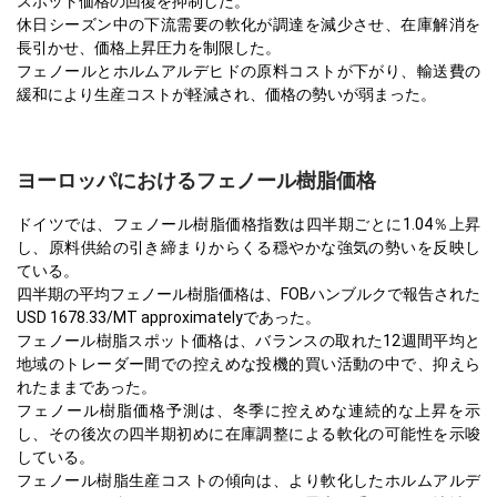
スポット価格の回復を抑制した。
休日シーズン中の下流需要の軟化が調達を減少させ、在庫解消を
長引かせ、価格上昇圧力を制限した。
フェノールとホルムアルデヒドの原料コストが下がり、輸送費の
緩和により生産コストが軽減され、価格の勢いが弱まった。
ヨーロッパにおけるフェノール樹脂価格
ドイツでは、フェノール樹脂価格指数は四半期ごとに1.04％上昇
し、原料供給の引き締まりからくる穏やかな強気の勢いを反映し
ている。
四半期の平均フェノール樹脂価格は、FOBハンブルクで報告された
USD 1678.33/MT approximatelyであった。
フェノール樹脂スポット価格は、バランスの取れた12週間平均と
地域のトレーダー間での控えめな投機的買い活動の中で、抑えら
れたままであった。
フェノール樹脂価格予測は、冬季に控えめな連続的な上昇を示
し、その後次の四半期初めに在庫調整による軟化の可能性を示唆
している。
フェノール樹脂生産コストの傾向は、より軟化したホルムアルデ