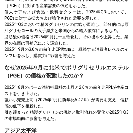
（PGEs）に対する産業需要の低迷を示した。
個人ケアおよび食品・飲料セクターは、2025年Q3において、
PGEsに対する拡大および強化された需要を示した。
2025年Q3において精製グリセリンの供給が逼迫し、部分的には原
油グリセロールの入手減少と米国からの輸入依存によるもの。
脂肪酸の価格は2025年9月に一旦軟化し、その後やや上昇した。業
界の在庫は再補充により逼迫した。
2025年9月の3.0％の前年比CPI増加は、継続する消費者レベルのイ
ンフレを示し、購買力に影響を与えた。
なぜ2025年9月に北米でポリグリセリルエステル
（PGE）の価格が変動したのか？
2025年8月のパーム油飼料原料の上昇と2.6％の前年比PPIが生産コ
ストを引き上げた。
強い小売売上高（2025年9月に前年比5.42％）が需要を支え、信頼
感の低下を相殺した。
引き締まった精製グリセリンの供給と取引流れの変化が2025年Q3
の市場動向に影響を与えた。
アジア太平洋