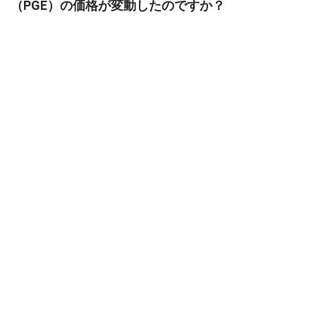
（PGE）の価格が変動したのですか？
強く上昇するグリセロール輸入価格は2025年Q3にポリグリセリル
エステル（PGE）の生産コストを増加させた。
2025年9月の工業生産は6.5％拡大し、下流のPGE需要を支えた。
製造業指数は2025年9月に縮小し、より弱い工業活動を示した。
ヨーロッパ
ドイツでは、ポリグリセロールエステル（PGE）価格指数は2025
年第3四半期に安定しており、混合されたマクロ経済指標の影響を
受けていた。
PGEの生産コストは、2025年9月にエネルギーの低下により、前年
比1.7％の減少を享受した。
2025年9月のCPIは前年比2.4％上昇し、運営コストの増加と消費者
需要の圧力を示している。
消費者向けのPGE需要は、2025年9月の小売売上高の前年比0.2％
増によって支えられた。
2025年第三四半期を通じてドイツの製造業指数が縮小したため、
PGEの産業需要は弱まった。
2025年9月の全産業生産は前年同月比1.0％減少し、産業用PGEの
需要を減少させた。