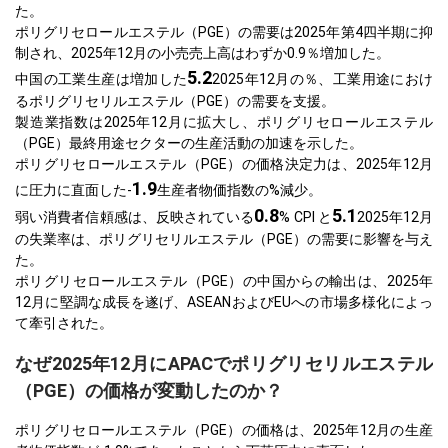
た。
ポリグリセロールエステル（PGE）の需要は2025年第4四半期に抑
制され、2025年12月の小売売上高はわずか0.9％増加した。
5.2
中国の工業生産は増加した
2025年12月の％、工業用途におけ
るポリグリセリルエステル（PGE）の需要を支援。
製造業指数は2025年12月に拡大し、ポリグリセロールエステル
（PGE）最終用途セクターの生産活動の加速を示した。
ポリグリセロールエステル（PGE）の価格決定力は、2025年12月
1.9
に圧力に直面した-
生産者物価指数の%減少。
0.8
5.1
弱い消費者信頼感は、反映されている
% CPI と
2025年12月
の失業率は、ポリグリセリルエステル（PGE）の需要に影響を与え
た。
ポリグリセロールエステル（PGE）の中国からの輸出は、2025年
12月に堅調な成長を遂げ、ASEANおよびEUへの市場多様化によっ
て牽引された。
なぜ2025年12月にAPACでポリグリセリルエステル
（PGE）の価格が変動したのか？
ポリグリセロールエステル（PGE）の価格は、2025年12月の生産