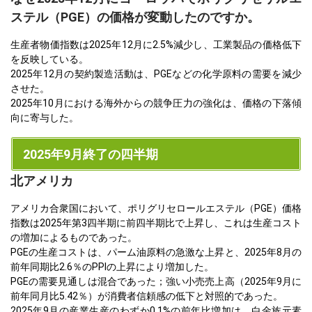
ステル（PGE）の価格が変動したのですか。
生産者物価指数は2025年12月に2.5%減少し、工業製品の価格低下
を反映している。
2025年12月の契約製造活動は、PGEなどの化学原料の需要を減少
させた。
2025年10月における海外からの競争圧力の強化は、価格の下落傾
向に寄与した。
2025年9月終了の四半期
北アメリカ
アメリカ合衆国において、ポリグリセロールエステル（PGE）価格
指数は2025年第3四半期に前四半期比で上昇し、これは生産コスト
の増加によるものであった。
PGEの生産コストは、パーム油原料の急激な上昇と、2025年8月の
前年同期比2.6％のPPIの上昇により増加した。
PGEの需要見通しは混合であった；強い小売売上高（2025年9月に
前年同月比5.42％）が消費者信頼感の低下と対照的であった。
2025年9月の産業生産のわずか0.1%の前年比増加は、白金族元素