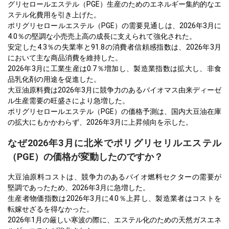
グリセロールエステル（PGE）生産のためのエネルギー集約的なエ
ステル化費用を引き上げた。
ポリグリセロールエステル（PGE）の需要見通しは、2026年3月に
4.0％の堅調な小売売上高の成長に支えられて強化された。
安定した4.3％の失業率と91.8の消費者信頼感指数は、2026年3月
において主な商品消費を維持した。
2026年3月に工業生産は0.7％増加し、製造業指数は拡大し、非食
品乳化剤の用途を促進した。
大豆油原料費は2026年3月に競争力のあるバイオマス由来ディーゼ
ル生産需要の旺盛さにより急増した。
ポリグリセロールエステル（PGE）の価格予測は、国内大豆油在庫
の拡大にもかかわらず、2026年3月に上昇傾向を示した。
なぜ2026年3月に北米でポリグリセリルエステル
（PGE）の価格が変動したのですか？
大豆油原料コストは、競争力のあるバイオ燃料セクターの需要が
堅調であったため、2026年3月に急増した。
生産者物価指数は2026年3月に4.0％上昇し、製造業者はコストを
転嫁せざるを得なかった。
2026年1月の厳しい寒波の際に、エステル化のための天然ガスエネ