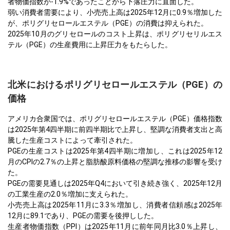
者物価指数が-1.9%であったことから下落圧力に直面した。
弱い消費者需要により、小売売上高は2025年12月に0.9％増加した
が、ポリグリセロールエステル（PGE）の消費は抑えられた。
2025年10月のグリセロールのコスト上昇は、ポリグリセリルエス
テル（PGE）の生産費用に上昇圧力をもたらした。
北米におけるポリグリセロールエステル（PGE）の
価格
アメリカ合衆国では、ポリグリセロールエステル（PGE）価格指数
は2025年第4四半期に前四半期比で上昇し、堅調な消費者支出と高
騰した生産コストによって牽引された。
PGEの生産コストは2025年第4四半期に増加し、これは2025年12
月のCPIの2.7％の上昇と脂肪酸原料価格の堅調な推移の影響を受け
た。
PGEの需要見通しは2025年Q4において引き続き強く、2025年12月
の工業生産の2.0％増加に支えられた。
小売売上高は2025年11月に3.3％増加し、消費者信頼感は2025年
12月に89.1であり、PGEの需要を後押しした。
生産者物価指数（PPI）は2025年11月に前年同月比3.0％上昇し、