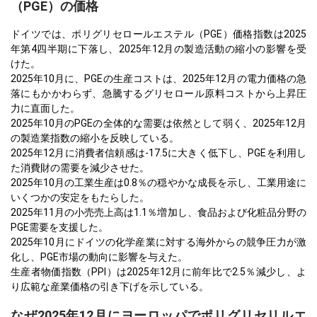
（PGE）の価格
ドイツでは、ポリグリセロールエステル（PGE）価格指数は2025
年第4四半期に下落し、2025年12月の製造活動の縮小の影響を受
けた。
2025年10月に、PGEの生産コストは、2025年12月の電力価格の急
落にもかかわらず、急騰するグリセロール原料コストから上昇圧
力に直面した。
2025年10月のPGEの全体的な需要は依然として弱く、2025年12月
の製造業指数の縮小を反映している。
2025年12月に消費者信頼感は-17.5に大きく低下し、PGEを利用し
た消費財の需要を減少させた。
2025年10月の工業生産は0.8％の穏やかな成長を示し、工業用途に
いくつかの安定をもたらした。
2025年11月の小売売上高は1.1％増加し、食品および化粧品分野の
PGE需要を支援した。
2025年10月にドイツの化学産業に対する海外からの競争圧力が激
化し、PGE市場の動向に影響を与えた。
生産者物価指数（PPI）は2025年12月に前年比で2.5％減少し、よ
り広範な産業価格の引き下げを示している。
なぜ2025年12月にヨーロッパでポリグリセリルエ