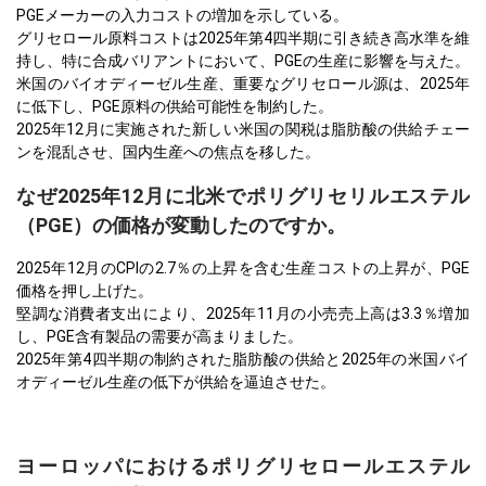
PGEメーカーの入力コストの増加を示している。
グリセロール原料コストは2025年第4四半期に引き続き高水準を維
持し、特に合成バリアントにおいて、PGEの生産に影響を与えた。
米国のバイオディーゼル生産、重要なグリセロール源は、2025年
に低下し、PGE原料の供給可能性を制約した。
2025年12月に実施された新しい米国の関税は脂肪酸の供給チェー
ンを混乱させ、国内生産への焦点を移した。
なぜ2025年12月に北米でポリグリセリルエステル
（PGE）の価格が変動したのですか。
2025年12月のCPIの2.7％の上昇を含む生産コストの上昇が、PGE
価格を押し上げた。
堅調な消費者支出により、2025年11月の小売売上高は3.3％増加
し、PGE含有製品の需要が高まりました。
2025年第4四半期の制約された脂肪酸の供給と2025年の米国バイ
オディーゼル生産の低下が供給を逼迫させた。
ヨーロッパにおけるポリグリセロールエステル