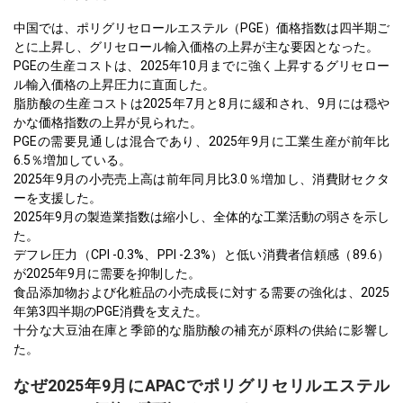
中国では、ポリグリセロールエステル（PGE）価格指数は四半期ご
とに上昇し、グリセロール輸入価格の上昇が主な要因となった。
PGEの生産コストは、2025年10月までに強く上昇するグリセロー
ル輸入価格の上昇圧力に直面した。
脂肪酸の生産コストは2025年7月と8月に緩和され、9月には穏や
かな価格指数の上昇が見られた。
PGEの需要見通しは混合であり、2025年9月に工業生産が前年比
6.5％増加している。
2025年9月の小売売上高は前年同月比3.0％増加し、消費財セクタ
ーを支援した。
2025年9月の製造業指数は縮小し、全体的な工業活動の弱さを示し
た。
デフレ圧力（CPI -0.3%、PPI -2.3%）と低い消費者信頼感（89.6）
が2025年9月に需要を抑制した。
食品添加物および化粧品の小売成長に対する需要の強化は、2025
年第3四半期のPGE消費を支えた。
十分な大豆油在庫と季節的な脂肪酸の補充が原料の供給に影響し
た。
なぜ2025年9月にAPACでポリグリセリルエステル