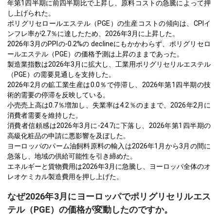
年第1四半期に前四半期比で上昇し、原料コストの急騰によって押
し上げられた。
ポリグリセロールエステル（PGE）の生産コストの傾向は、CPIイ
ンフレ率が2.7％に達したため、2026年3月に上昇した。
2026年3月のPPIの-0.2%の declineにもかかわらず、ポリグリセロ
ールエステル（PGE）の価格予測は上昇のままであった。
製造業指数は2026年3月に拡大し、工業用ポリグリセリルエステル
（PGE）の需要見通しを支持した。
2026年2月の鉱工業生産は0.0％で停滞し、2026年第1四半期の技
術的需要の停滞を反映している。
小売売上高は0.7％増加し、失業率は4.2％のままで、2026年2月に
消費者需要を維持した。
消費者信頼感は2026年3月に-24.7に下落し、2026年第1四半期の
高級化粧品の申請に悪影響を及ぼした。
ヨーロッパのパーム油飼料原料の輸入は2026年1月から3月の間に
急落し、地域の供給可能性を引き締めた。
エネルギーと貨物費用は2026年3月に急騰し、ヨーロッパ全体のオ
レオケミカル製造費用を押し上げた。
なぜ2026年3月にヨーロッパでポリグリセリルエス
テル（PGE）の価格が変動したのですか。