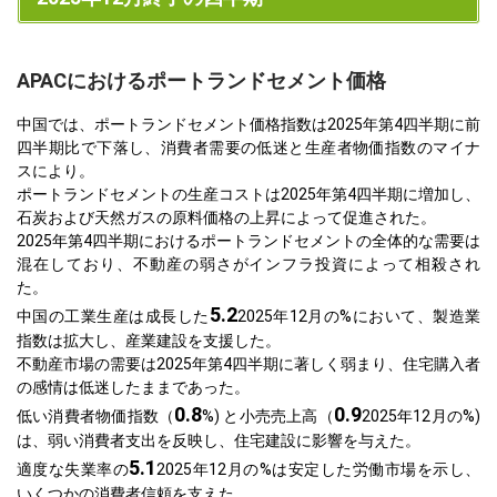
APACにおけるポートランドセメント価格
中国では、ポートランドセメント価格指数は2025年第4四半期に前
四半期比で下落し、消費者需要の低迷と生産者物価指数のマイナ
スにより。
ポートランドセメントの生産コストは2025年第4四半期に増加し、
石炭および天然ガスの原料価格の上昇によって促進された。
2025年第4四半期におけるポートランドセメントの全体的な需要は
混在しており、不動産の弱さがインフラ投資によって相殺され
た。
5.2
中国の工業生産は成長した
2025年12月の%において、製造業
指数は拡大し、産業建設を支援した。
不動産市場の需要は2025年第4四半期に著しく弱まり、住宅購入者
の感情は低迷したままであった。
0.8
0.9
低い消費者物価指数（
%) と小売売上高（
2025年12月の%)
は、弱い消費者支出を反映し、住宅建設に影響を与えた。
5.1
適度な失業率の
2025年12月の%は安定した労働市場を示し、
いくつかの消費者信頼を支えた。