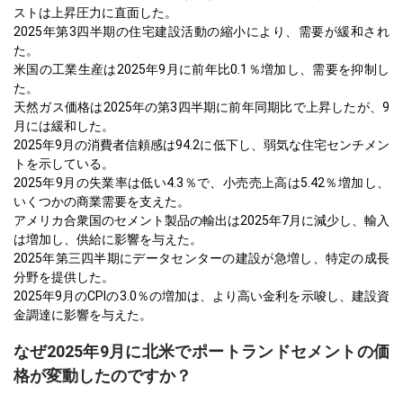
ストは上昇圧力に直面した。
2025年第3四半期の住宅建設活動の縮小により、需要が緩和され
た。
米国の工業生産は2025年9月に前年比0.1％増加し、需要を抑制し
た。
天然ガス価格は2025年の第3四半期に前年同期比で上昇したが、9
月には緩和した。
2025年9月の消費者信頼感は94.2に低下し、弱気な住宅センチメン
トを示している。
2025年9月の失業率は低い4.3％で、小売売上高は5.42％増加し、
いくつかの商業需要を支えた。
アメリカ合衆国のセメント製品の輸出は2025年7月に減少し、輸入
は増加し、供給に影響を与えた。
2025年第三四半期にデータセンターの建設が急増し、特定の成長
分野を提供した。
2025年9月のCPIの3.0％の増加は、より高い金利を示唆し、建設資
金調達に影響を与えた。
なぜ2025年9月に北米でポートランドセメントの価
格が変動したのですか？