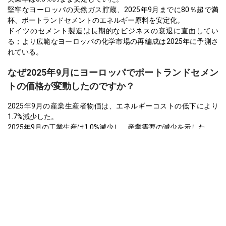
堅牢なヨーロッパの天然ガス貯蔵、2025年9月までに80％超で満
杯、ポートランドセメントのエネルギー原料を安定化。
ドイツのセメント製造は長期的なビジネスの衰退に直面してい
る；より広範なヨーロッパの化学市場の再編成は2025年に予測さ
れている。
なぜ2025年9月にヨーロッパでポートランドセメン
トの価格が変動したのですか？
2025年9月の産業生産者物価は、エネルギーコストの低下により
1.7%減少した。
2025年9月の工業生産は1.0%減少し、産業需要の減少を示した。
天然ガス原料コストは2025年第3四半期に緩和し、9月に安定し、
運営経費を削減した。
アジア太平洋
中国では、ポートランドセメント価格指数は四半期ごとに下落
し、デフレーション圧力と建設需要の弱さの影響を受けた。
ポートランドセメント価格予測は、縮小する製造業と鈍い不動産
からの継続的な下落圧力を示唆している。