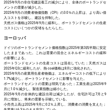
2025年9月の非住宅建設着工の減少により、全体のポートランドセ
メントの需要が減少した。
2025年9月の消費者物価指数（CPI）の3.0％の上昇は、より高い借
入コストを示唆し、建設を抑制した。
天然ガス価格は2025年9月に緩和し、ポートランドセメントの生産
コストにいくつかの安堵をもたらした。
ヨーロッパ
ドイツのポートランドセメント価格指数は2025年第3四半期に安定
したままであった。これは需要の混合とエネルギーコストの緩和
の影響による。
ポートランドセメントの生産コストは混在していた；天然ガスは
2025年Q3に緩和したが、熱 coal価格は8月に強化された。
2025年9月の産業用生産者物価は、エネルギーコストの低下により
1.7%減少し、ポートランドセメントに影響を与えた。
ポートランドセメントの需要は弱気であった；工業生産は2025年9
月に1.0％減少し、製造業指数は縮小した。
2025年9月の全体的な建設出荷は減少したが、住宅許可は7月と9
月に増加し、将来の需要を示唆している。
小売売上高は2025年9月に0.2％上昇し、消費者の消費を支えた；
失業率は6.3％のまま安定していた。