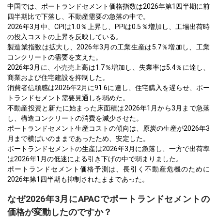
中国では、ポートランドセメント価格指数は2026年第1四半期に前
四半期比で下落し、不動産需要の急落の中で。
2026年3月中、CPIは1.0％上昇し、PPIは0.5％増加し、工場出荷時
の投入コストの上昇を反映している。
製造業指数は拡大し、2026年3月の工業生産は5.7％増加し、工業
コンクリートの需要を支えた。
2026年3月に、小売売上高は1.7％増加し、失業率は5.4％に達し、
商業および住宅建設を抑制した。
消費者信頼感は2026年2月に91.6に達し、住宅購入を遅らせ、ポー
トランドセメント需要見通しを弱めた。
不動産投資と新たに始まった床面積は2026年1月から3月まで急落
し、構造コンクリートの消費を減少させた。
ポートランドセメント生産コストの傾向は、原炭の生産が2026年3
月まで横ばいのままであったため、安定した。
ポートランドセメントの生産は2026年3月に急落し、一方で出荷率
は2026年1月の低迷による引き下げの中で弱まりました。
ポートランドセメント価格予測は、長引く不動産危機のために
2026年第1四半期も抑制されたままであった。
なぜ2026年3月にAPACでポートランドセメントの
価格が変動したのですか？