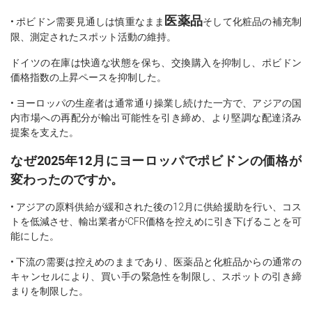
医薬品
• ポビドン需要見通しは慎重なまま
そして化粧品の補充制
限、測定されたスポット活動の維持。
ドイツの在庫は快適な状態を保ち、交換購入を抑制し、ポビドン
価格指数の上昇ペースを抑制した。
• ヨーロッパの生産者は通常通り操業し続けた一方で、アジアの国
内市場への再配分が輸出可能性を引き締め、より堅調な配達済み
提案を支えた。
なぜ2025年12月にヨーロッパでポビドンの価格が
変わったのですか。
• アジアの原料供給が緩和された後の12月に供給援助を行い、コス
トを低減させ、輸出業者がCFR価格を控えめに引き下げることを可
能にした。
• 下流の需要は控えめのままであり、医薬品と化粧品からの通常の
キャンセルにより、買い手の緊急性を制限し、スポットの引き締
まりを制限した。