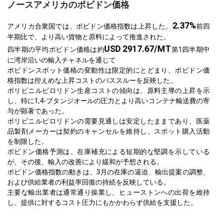
ノースアメリカのポビドン価格
2.37%
アメリカ合衆国では、ポビドン価格指数は上昇した。
前四
半期比で、より高い貨物と原料によって推進された。
USD 2917.67/MT
四半期の平均ポビドン価格は約
第1四半期中
に湾岸沿いの輸入チャネルを通じて
ポビドンスポット価格の変動性は限定的にとどまり、ポビドン価
格指数は控えめな上昇コストのパススルーを反映した。
ポリビニルピロリドン生産コストの傾向は、原料主導の上昇を示
し、特に1,4-ブタンジオールの圧力とより高いコンテナ輸送費の寄
与が顕著であった。
ポリビニルピロリドンの需要見通しは安定したままであり、医薬
品製剤メーカーは契約のキャンセルを維持し、スポット購入活動
を制限した。
ポビドン価格予測は、在庫補充による短期的な堅調を示している
が、その後、輸入の改善により緩和が予想される。
ポビドン価格指数の動きは、3月の在庫の逼迫、輸出提案の調整、
および供給業者の利益率回復の持続を反映している。
主要な輸出業者は通常通り操業し、ヒューストンへの出荷を維持
し、提供に対するコスト圧力にもかかわらず供給を支援した。