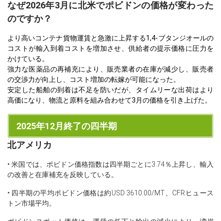
なぜ2026年3月に北米でポビドンの価格が変わった
のですか？
より高いコンテナ貨物運賃と急激に上昇する1,4-ブタンジオールの
コストが輸入到着コストを増加させ、供給者の提示価格に圧力を
かけている。
強力な医薬品の再補充により、販売業者の在庫が減少し、販売者
の交渉力が向上し、コスト増加の転嫁が可能になった。
安定した船舶の到着は不足を防いだが、タイムリーな出荷はより
高価になり、物流と原料を組み合わせて3月の価格を引き上げた。
2025年12月終了の四半期
北アメリカ
• 米国では、ポビドン価格指数は四半期ごとに3.74％上昇し、輸入
の改善と在庫補充を反映している。
• 四半期の平均ポビドン価格は約USD 3610.00/MT、CFRヒュース
トン市場平均。