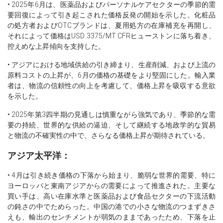
• 2025年6月は、医薬品およびパーソナルケアセクターの季節的需
要回復によって引き起こされた価格反発の開始を示した。化粧品
の処方者およびOTCブランドは、夏用処方の在庫補充を再開し、
それによって価格はUSD 3375/MT CFRヒューストンに落ち着き、
控えめな上昇傾向を支持した。
• アジアにおける地域供給の引き締まり、生産削減、および上流の
原料コストの上昇が、6月の価格の基礎をより堅固にした。輸入業
者は、物流の信頼性の向上を考慮して、価格上昇を吸収する意欲
を示した。
• 2025年第3四半期の見通しは慎重ながら強気であり、季節的な需
要の持続、世界的な供給の逼迫、そして継続する地政学的な貿易
と物流の不確実性の中で、さらなる価格上昇が期待されている。
アジア太平洋：
• 4月は引き続き価格の下落から始まり、脆弱な世界的需要、特に
ヨーロッパと東南アジアからの需要によって推進された。主要な
買い手は、高い在庫水準と医薬品および食品セクターの下流活動
の鈍さの中でためらった。中国の港での小さな物流のつまずきさ
えも、輸出のセンチメントが弱気のままであったため、下落を止