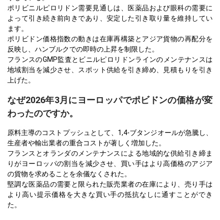
ポリビニルピロリドン需要見通しは、医薬品および眼科の需要に
よって引き続き前向きであり、安定した引き取り量を維持してい
ます。
ポリビドン価格指数の動きは在庫再構築とアジア貨物の再配分を
反映し、ハンブルクでの即時の上昇を制限した。
フランスのGMP監査とビニルピロリドンラインのメンテナンスは
地域割当を減少させ、スポット供給を引き締め、見積もりを引き
上げた。
なぜ2026年3月にヨーロッパでポビドンの価格が変
わったのですか。
原料主導のコストプッシュとして、1,4-ブタンジオールが急騰し、
生産者や輸出業者の重合コストが著しく増加した。
フランスとオランダのメンテナンスによる地域的な供給引き締ま
りがヨーロッパの割当を減少させ、買い手はより高価格のアジア
の貨物を求めることを余儀なくされた。
堅調な医薬品の需要と限られた販売業者の在庫により、売り手は
より高い提示価格を大きな買い手の抵抗なしに通すことができ
た。