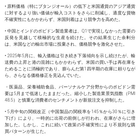
• 原料価格（特にブタンジオール）の低下と米国通貨のアジア通貨
に対するより強い価値が輸入コストをさらに削減し、適度な貨物
不確実性にもかかわらず、米国到着はより競争力を高めた。
• 中国とインドのポビドン製造業者は、Q1で実現しなかった需要の
反発を見越して積極的な生産を続けた。その結果生じた余剰分
は、米国などの輸出市場に投棄され、価格競争を激化させた。
• 2025年5月に、輸入価格は引き続き下落傾向を示し続けたが、輸
送費の上昇と港の混雑にもかかわらず。米国の買い手は再在庫を
ためることに消極的であり、膨らんだ第1四半期の在庫に頼りなが
ら、さらなる価格修正を見込んでいた。
・医薬品、栄養補助食品、パーソナルケア分野からのポビドン需
要は5月まで低迷したままだった。縮小した製造業景気指数（PMI
48.5）と慎重な消費者のセンチメントが新規注文を抑制した。
• 5月中旬の関税改正（中国製品の関税率を145％から30％に引き
下げ）により、一時的に出荷の前倒しが行われ、在庫がさらに増
加した。しかし、これに続いて政策の不確実性により不規則な購
買パターンが生じた。