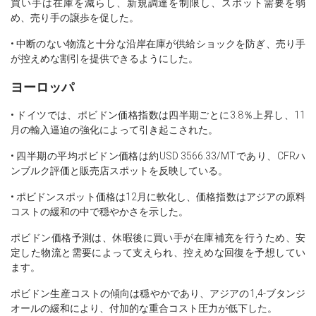
買い手は在庫を減らし、新規調達を制限し、スポット需要を弱
め、売り手の譲歩を促した。
• 中断のない物流と十分な沿岸在庫が供給ショックを防ぎ、売り手
が控えめな割引を提供できるようにした。
ヨーロッパ
• ドイツでは、ポビドン価格指数は四半期ごとに3.8％上昇し、11
月の輸入逼迫の強化によって引き起こされた。
• 四半期の平均ポビドン価格は約USD 3566.33/MTであり、CFRハ
ンブルク評価と販売店スポットを反映している。
• ポビドンスポット価格は12月に軟化し、価格指数はアジアの原料
コストの緩和の中で穏やかさを示した。
ポビドン価格予測は、休暇後に買い手が在庫補充を行うため、安
定した物流と需要によって支えられ、控えめな回復を予想してい
ます。
ポビドン生産コストの傾向は穏やかであり、アジアの1,4-ブタンジ
オールの緩和により、付加的な重合コスト圧力が低下した。