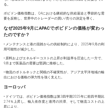
る。
ポビドン価格指数は、Q4における継続的な供給逼迫と季節的な需
要を反映し、世界中のトレーダーの買い/売りの決定を導く。
なぜ2025年9月にAPACでポビドンの価格が変わっ
たのですか？
• メンテナンスと港の混雑からの供給制約により、2025年9月の利
用可能性が減少した。
• 原料およびエネルギーコストの上昇が利益率を圧迫した一方で、
9月まで医薬品の需要は堅調に推移した。
• 物流のボトルネックと関税の不確実性が、アジア太平洋地域の輸
出における価格の弾力性を強く支えた。
ヨーロッパ
• ドイツでは、ポビドン価格指数は第3四半期2025年に前四半期比
2.74％上昇し、輸入依存度と港湾の渋滞、そして物流コストの上
昇により、