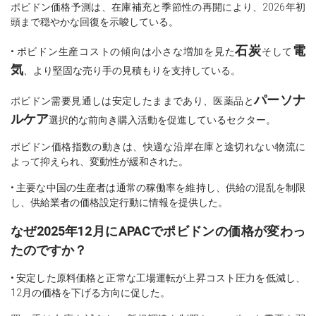
ポビドン価格予測は、在庫補充と季節性の再開により、2026年初
頭まで穏やかな回復を示唆している。
石炭
電
• ポビドン生産コストの傾向は小さな増加を見た
そして
気
、より堅固な売り手の見積もりを支持している。
パーソナ
ポビドン需要見通しは安定したままであり、医薬品と
ルケア
選択的な前向き購入活動を促進しているセクター。
ポビドン価格指数の動きは、快適な沿岸在庫と途切れない物流に
よって抑えられ、変動性が緩和された。
• 主要な中国の生産者は通常の稼働率を維持し、供給の混乱を制限
し、供給業者の価格設定行動に情報を提供した。
なぜ2025年12月にAPACでポビドンの価格が変わっ
たのですか？
• 安定した原料価格と正常な工場運転が上昇コスト圧力を低減し、
12月の価格を下げる方向に促した。