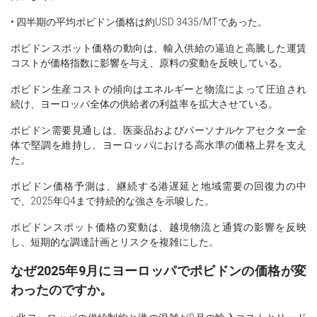
• 四半期の平均ポビドン価格は約USD 3435/MTであった。
ポビドンスポット価格の動向は、輸入供給の逼迫と高騰した運賃
コストが価格指数に影響を与え、原料の変動を反映している。
ポビドン生産コストの傾向はエネルギーと物流によって圧迫され
続け、ヨーロッパ全体の供給者の利益率を拡大させている。
ポビドン需要見通しは、医薬品およびパーソナルケアセクター全
体で堅調を維持し、ヨーロッパにおける高水準の価格上昇を支え
た。
ポビドン価格予測は、継続する港遅延と地域需要の回復力の中
で、2025年Q4まで持続的な強さを示唆した。
ポビドンスポット価格の変動は、越境物流と通貨の影響を反映
し、短期的な調達計画とリスクを複雑にした。
なぜ2025年9月にヨーロッパでポビドンの価格が変
わったのですか。