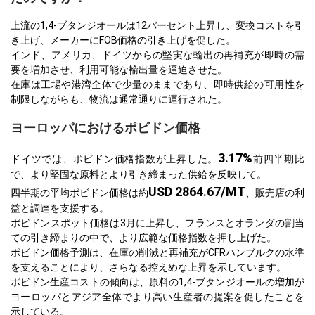
上流の1,4-ブタンジオールは12パーセント上昇し、変換コストを引
き上げ、メーカーにFOB価格の引き上げを促した。
インド、アメリカ、ドイツからの堅実な輸出の再補充が即時の需
要を増加させ、利用可能な輸出量を逼迫させた。
在庫は工場や港湾全体で少量のままであり、即時供給の可用性を
制限しながらも、物流は通常通りに運行された。
ヨーロッパにおけるポビドン価格
3.17%
ドイツでは、ポビドン価格指数が上昇した。
前四半期比
で、より堅固な原料とより引き締まった供給を反映して。
USD 2864.67/MT
四半期の平均ポビドン価格は約
、販売店の利
益と調達を支援する。
ポビドンスポット価格は3月に上昇し、フランスとオランダの割当
ての引き締まりの中で、より広範な価格指数を押し上げた。
ポビドン価格予測は、在庫の削減と再補充がCFRハンブルクの水準
を支えることにより、さらなる控えめな上昇を示しています。
ポビドン生産コストの傾向は、原料の1,4-ブタンジオールの増加が
ヨーロッパとアジア全体でより高い生産者の提案を促したことを
示している。