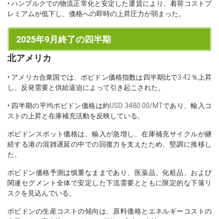
• ハンブルクでの物流正常化と安定した運賃により、着荷コストプ
レミアムが低下し、価格への即時の上昇圧力が弱まった。
2025年9月終了の四半期
北アメリカ
• アメリカ合衆国では、ポビドン価格指数は四半期比で3.42％上昇
し、反発需要と供給逼迫によって引き起こされた。
• 四半期の平均ポビドン価格は約USD 3480.00/MTであり、輸入コ
ストの上昇と在庫補充活動を反映している。
ポビドンスポット価格は、輸入が急増し、在庫補充サイクルが継
続する港の混雑遅延の中での回復力を支えたため、堅調に推移し
た。
ポビドン価格予測は慎重なままであり、医薬品、化粧品、および
関連セグメント全体で安定した下流需要とともに限定的な下落リ
スクを見込んでいる。
ポビドンの生産コストの傾向は、原料価格とエネルギーコストの