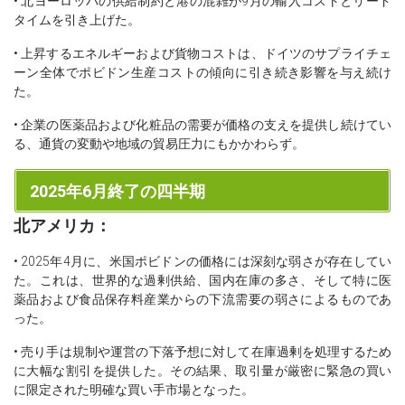
• 北ヨーロッパの供給制約と港の混雑が9月の輸入コストとリード
タイムを引き上げた。
• 上昇するエネルギーおよび貨物コストは、ドイツのサプライチェ
ーン全体でポビドン生産コストの傾向に引き続き影響を与え続け
た。
• 企業の医薬品および化粧品の需要が価格の支えを提供し続けてい
る、通貨の変動や地域の貿易圧力にもかかわらず。
2025年6月終了の四半期
北アメリカ：
• 2025年4月に、米国ポビドンの価格には深刻な弱さが存在してい
た。これは、世界的な過剰供給、国内在庫の多さ、そして特に医
薬品および食品保存料産業からの下流需要の弱さによるものであ
った。
• 売り手は規制や運営の下落予想に対して在庫過剰を処理するため
に大幅な割引を提供した。その結果、取引量が厳密に緊急の買い
に限定された明確な買い手市場となった。