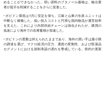
めることができなかった。弱い原料のブタノール価格は、輸出業
者が提示を削減することをさらに促進した。
• ポビドン製造は4月に安定を保ち、江蘇と山東の生産ユニットは
中断なく稼働した。低い投入コストと円滑な国内物流が運営効率
を支えた。これにより内部供給チェーンは強化されたが、購買の
低迷により海外での在庫蓄積が加速した。
• ポビドンの需要は抑えられたままであり、海外の買い手は最小限
の調達を選び、マクロ経済の圧力、通貨の変動性、および医薬品
セグメントにおける規制承認の遅れを警戒している。契約の更新
は大幅に減少し、短期的な購入または遅延配達を好む傾向があっ
た。
• 5月は、以前に在庫されたポビドンの在庫がほとんど消費されず
に残っていたため、引き続き下落傾向を維持した。医薬品、栄養
補助食品、食品分野での需要は依然として低迷しており、市場の
弱さを強化した。買い手は価格の下限を待つために新規注文を遅
らせた。
• 供給側では、5月の低いブタンジオールおよび上流投入コストが
生産を安価で途切れなく維持したが、この過剰供給は価格を圧迫