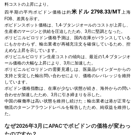
料コストの上昇により。
米ドル
2798.33/MT
四半期の平均ポビドン価格は約
上海
FOB、差異を示す。
ポビドンスポット価格は、1,4-ブタンジオールのコストが上昇し、
生産者のマージンと供給を圧迫したため、3月に堅調となった。
ポリビニルピロリドン価格予測は、国内在庫がバランスしている
にもかかわらず、輸出業者が再補充注文を確保しているため、控
えめな上昇を示しています。
ポリビニルピロリドン生産コストの傾向は、最近の1,4-ブタンジオ
ール価格の大幅な上昇により、3月に加速した。
ポリビニルピロリドンの需要見通しは、医薬品バインダーからの
支持と安定した輸出問い合わせにより、価格のレバレッジを維持
しています。
ポビドン価格指数は、在庫が少ない状態が続き、海外からの問い
合わせが加速したため、3月に引き締まりを示した。
中国の稼働率は高い状態を維持し続けた；輸出業者は港が正常な
物流のターンアラウンドレベルを報告したため、純収益を維持し
た。
なぜ2026年3月にAPACでポビドンの価格が変わっ
たのですか？