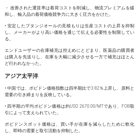
・ 改善された運賃率は着荷コストを削減し、物流プレミアムを緩
和し、輸入品の着荷価格競争力に大きく圧力をかけた。
• 安定したブタンジオールの見積もりは生産コストの上昇を抑制
し、メーカーがより高い価格を通じて伝える必要性を制限してい
る。
エンドユーザーの在庫補充は控えめにとどまり、医薬品の購買者
は購入を先送りし、在庫を大幅に減少させる一方で補充はほとん
ど行われなかった。
アジア太平洋
• 中国では、ポビドン価格指数は四半期比で3.82％上昇し、原料と
需要の引き締まりを反映している。
• 四半期の平均ポビドン価格は約USD 2670.00/MTであり、FOB取
引によって支えられていた。
ポビドンスポット価格は、買い手が在庫を減らしたために軟化
し、即時の需要と取引活動を抑制した。