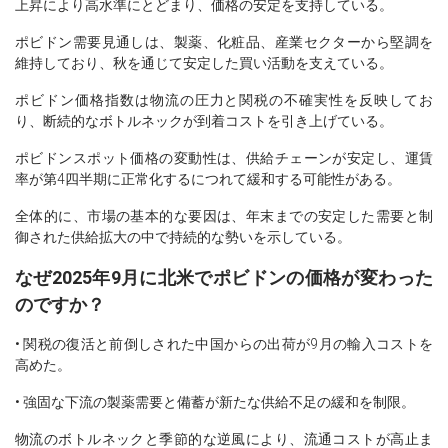
上昇により高水準にとどまり、価格の安定を支持している。
ポビドン需要見通しは、製薬、化粧品、産業セクターから堅調を
維持しており、秋を通じて安定した買い活動を支えている。
ポビドン価格指数は物流の圧力と関税の不確実性を反映してお
り、断続的なボトルネックが到着コストを引き上げている。
ポビドンスポット価格の変動性は、供給チェーンが安定し、運賃
率が第4四半期に正常化するにつれて緩和する可能性がある。
全体的に、市場の基本的な要因は、年末までの安定した需要と制
御された供給拡大の中で持続的な勢いを示している。
なぜ2025年9月に北米でポビドンの価格が変わった
のですか？
• 関税の復活と前倒しされた中国からの出荷が9月の輸入コストを
高めた。
• 強固な下流の製薬需要と備蓄が新たな供給不足の緩和を制限。
物流のボトルネックと季節的な逆風により、流通コストが高止ま