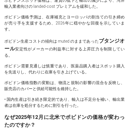
ポビドンスポット価格は、運賃の低下と輸出の減少により、湾岸
輸入業者向けの landed-cost プレミアムを緩和した。
ポビドン価格予測は、在庫補充とヨーロッパの割当ての引き締め
が売り手を支援するため、2026年に穏やかな回復を示していま
す。
ブタンジオ
ポビドン生産コストの傾向は muted のままであった
ール
安定性がメーカーの利益率に対する上昇圧力を制限してい
る。
ポビドン需要見通しは慎重であり、医薬品購入者はスポット購入
を先送りし、代わりに在庫を引き上げている。
ポビドン価格指数の変動は、物流と規制の影響の混合を反映し、
販売店のカバーと供給可能性を維持した。
• 国内生産は引き続き限定的であり、輸入は不足分を補い、輸出業
者は在庫を処分するために割引を行った。
なぜ2025年12月に北米でポビドンの価格が変わっ
たのですか？