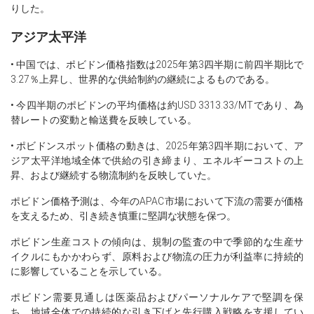
りした。
アジア太平洋
• 中国では、ポビドン価格指数は2025年第3四半期に前四半期比で
3.27％上昇し、世界的な供給制約の継続によるものである。
• 今四半期のポビドンの平均価格は約USD 3313.33/MTであり、為
替レートの変動と輸送費を反映している。
• ポビドンスポット価格の動きは、2025年第3四半期において、ア
ジア太平洋地域全体で供給の引き締まり、エネルギーコストの上
昇、および継続する物流制約を反映していた。
ポビドン価格予測は、今年のAPAC市場において下流の需要が価格
を支えるため、引き続き慎重に堅調な状態を保つ。
ポビドン生産コストの傾向は、規制の監査の中で季節的な生産サ
イクルにもかかわらず、原料および物流の圧力が利益率に持続的
に影響していることを示している。
ポビドン需要見通しは医薬品およびパーソナルケアで堅調を保
ち、地域全体での持続的な引き下げと先行購入戦略を支援してい