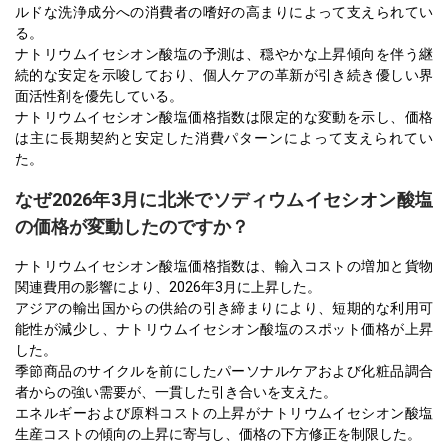
ルドな洗浄成分への消費者の嗜好の高まりによって支えられてい
る。
ナトリウムイセシオン酸塩の予測は、穏やかな上昇傾向を伴う継
続的な安定を示唆しており、個人ケアの革新が引き続き優しい界
面活性剤を優先している。
ナトリウムイセシオン酸塩価格指数は限定的な変動を示し、価格
は主に長期契約と安定した消費パターンによって支えられてい
た。
なぜ2026年3月に北米でソディウムイセシオン酸塩
の価格が変動したのですか？
ナトリウムイセシオン酸塩価格指数は、輸入コストの増加と貨物
関連費用の影響により、2026年3月に上昇した。
アジアの輸出国からの供給の引き締まりにより、短期的な利用可
能性が減少し、ナトリウムイセシオン酸塩のスポット価格が上昇
した。
季節商品のサイクルを前にしたパーソナルケアおよび化粧品調合
者からの強い需要が、一貫した引き合いを支えた。
エネルギーおよび原料コストの上昇がナトリウムイセシオン酸塩
生産コストの傾向の上昇に寄与し、価格の下方修正を制限した。