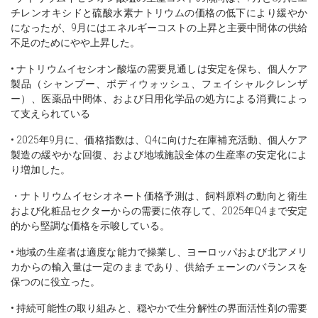
チレンオキシドと硫酸水素ナトリウムの価格の低下により緩やか
になったが、9月にはエネルギーコストの上昇と主要中間体の供給
不足のためにやや上昇した。
• ナトリウムイセシオン酸塩の需要見通しは安定を保ち、個人ケア
製品（シャンプー、ボディウォッシュ、フェイシャルクレンザ
ー）、医薬品中間体、および日用化学品の処方による消費によっ
て支えられている
• 2025年9月に、価格指数は、Q4に向けた在庫補充活動、個人ケア
製造の緩やかな回復、および地域施設全体の生産率の安定化によ
り増加した。
・ナトリウムイセシオネート価格予測は、飼料原料の動向と衛生
および化粧品セクターからの需要に依存して、2025年Q4まで安定
的から堅調な価格を示唆している。
• 地域の生産者は適度な能力で操業し、ヨーロッパおよび北アメリ
カからの輸入量は一定のままであり、供給チェーンのバランスを
保つのに役立った。
• 持続可能性の取り組みと、穏やかで生分解性の界面活性剤の需要