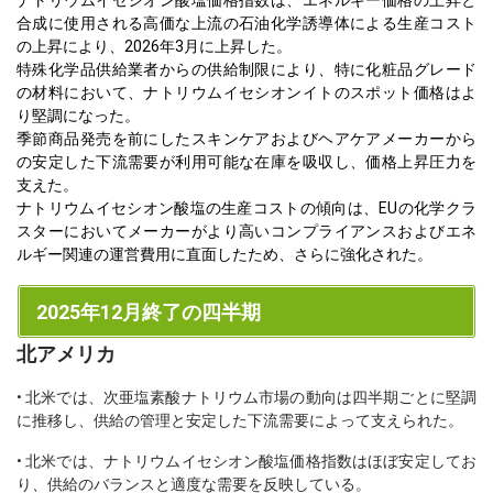
ナトリウムイセシオン酸塩価格指数は、エネルギー価格の上昇と
合成に使用される高価な上流の石油化学誘導体による生産コスト
の上昇により、2026年3月に上昇した。
特殊化学品供給業者からの供給制限により、特に化粧品グレード
の材料において、ナトリウムイセシオンイトのスポット価格はよ
り堅調になった。
季節商品発売を前にしたスキンケアおよびヘアケアメーカーから
の安定した下流需要が利用可能な在庫を吸収し、価格上昇圧力を
支えた。
ナトリウムイセシオン酸塩の生産コストの傾向は、EUの化学クラ
スターにおいてメーカーがより高いコンプライアンスおよびエネ
ルギー関連の運営費用に直面したため、さらに強化された。
2025年12月終了の四半期
北アメリカ
• 北米では、次亜塩素酸ナトリウム市場の動向は四半期ごとに堅調
に推移し、供給の管理と安定した下流需要によって支えられた。
• 北米では、ナトリウムイセシオン酸塩価格指数はほぼ安定してお
り、供給のバランスと適度な需要を反映している。