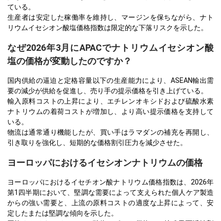
ている。
生産者は安定した稼働率を維持し、マージンを保ちながら、ナト
リウムイセシオン酸塩価格指数は限定的な下落リスクを示した。
なぜ2026年3月にAPACでナトリウムイセシオン酸
塩の価格が変動したのですか？
国内供給の逼迫と定格容量以下の生産能力により、ASEAN輸出需
要の減少が供給を促進し、売り手の提示価格を引き上げている。
輸入原料コストの上昇により、エチレンオキシドおよび硫酸水素
ナトリウムの着荷コストが増加し、より高い提示価格を支持して
いる。
物流は通常通り機能したが、買い手はラマダンの補充を再開し、
引き取りを強化し、短期的な価格割引圧力を減少させた。
ヨーロッパにおけるイセシオンナトリウムの価格
ヨーロッパにおけるイセチオン酸ナトリウム価格指数は、2026年
第1四半期において、堅調な需要によって支えられた個人ケア製造
からの強い需要と、上流の原料コストの適度な上昇によって、安
定したまたは堅調な傾向を示した。