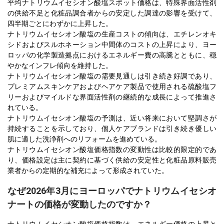
平均ナトリウムイセシオン酸塩スポット価格は、特殊界面活性剤
の供給不足と化粧品調合者からの安定した調達の影響を受けて、
四半期ごとにわずかに上昇した。
ナトリウムイセシオン酸塩の生産コストの傾向は、エチレンオキ
シドおよびスルホネーション中間体のコストの上昇により、ヨー
ロッパの化学製造拠点におけるエネルギー費の高騰とともに、穏
やかなインフレ傾向を維持した。
ナトリウムイセシオン酸塩の需要見通しは引き続き好調であり、
プレミアムスキンケアおよびヘアケア製品で使用される硫酸塩フ
リーおよびマイルドな界面活性剤の継続的な成長によって推進さ
れている。
ナトリウムイセシオン酸塩の予測は、近い将来において堅調さが
持続することを示しており、個人ケアブランドは引き続き優しい
肌に適した洗浄剤へのリフォームを進めている。
ナトリウムイセシオン酸塩価格指数の変動性は比較的限定的であ
り、価格設定は主に契約に基づく供給の安定性と化粧品原料販売
業者からの定期的な補充によって形成されていた。
なぜ2026年3月にヨーロッパでナトリウムイセシオ
ナートの価格が変動したのですか？