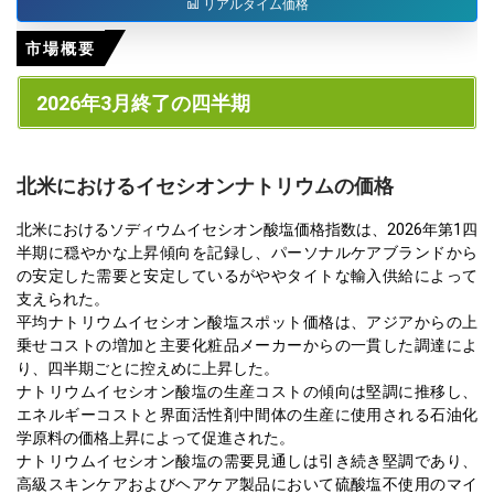
リアルタイム価格
市場概要
2026年3月終了の四半期
北米におけるイセシオンナトリウムの価格
北米におけるソディウムイセシオン酸塩価格指数は、2026年第1四
半期に穏やかな上昇傾向を記録し、パーソナルケアブランドから
の安定した需要と安定しているがややタイトな輸入供給によって
支えられた。
平均ナトリウムイセシオン酸塩スポット価格は、アジアからの上
乗せコストの増加と主要化粧品メーカーからの一貫した調達によ
り、四半期ごとに控えめに上昇した。
ナトリウムイセシオン酸塩の生産コストの傾向は堅調に推移し、
エネルギーコストと界面活性剤中間体の生産に使用される石油化
学原料の価格上昇によって促進された。
ナトリウムイセシオン酸塩の需要見通しは引き続き堅調であり、
高級スキンケアおよびヘアケア製品において硫酸塩不使用のマイ