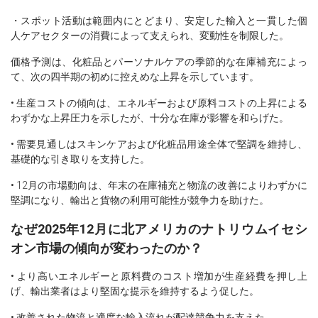
・スポット活動は範囲内にとどまり、安定した輸入と一貫した個
人ケアセクターの消費によって支えられ、変動性を制限した。
価格予測は、化粧品とパーソナルケアの季節的な在庫補充によっ
て、次の四半期の初めに控えめな上昇を示しています。
• 生産コストの傾向は、エネルギーおよび原料コストの上昇による
わずかな上昇圧力を示したが、十分な在庫が影響を和らげた。
• 需要見通しはスキンケアおよび化粧品用途全体で堅調を維持し、
基礎的な引き取りを支持した。
• 12月の市場動向は、年末の在庫補充と物流の改善によりわずかに
堅調になり、輸出と貨物の利用可能性が競争力を助けた。
なぜ2025年12月に北アメリカのナトリウムイセシ
オン市場の傾向が変わったのか？
• より高いエネルギーと原料費のコスト増加が生産経費を押し上
げ、輸出業者はより堅固な提示を維持するよう促した。
• 改善された物流と適度な輸入流れが配達競争力を支えた。