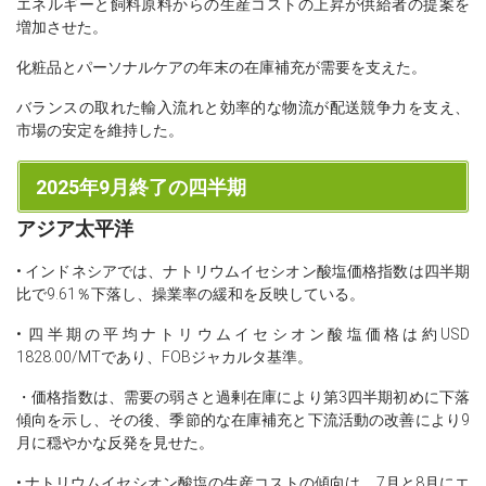
エネルギーと飼料原料からの生産コストの上昇が供給者の提案を
増加させた。
化粧品とパーソナルケアの年末の在庫補充が需要を支えた。
バランスの取れた輸入流れと効率的な物流が配送競争力を支え、
市場の安定を維持した。
2025年9月終了の四半期
アジア太平洋
• インドネシアでは、ナトリウムイセシオン酸塩価格指数は四半期
比で9.61％下落し、操業率の緩和を反映している。
• 四半期の平均ナトリウムイセシオン酸塩価格は約USD
1828.00/MTであり、FOBジャカルタ基準。
・価格指数は、需要の弱さと過剰在庫により第3四半期初めに下落
傾向を示し、その後、季節的な在庫補充と下流活動の改善により9
月に穏やかな反発を見せた。
• ナトリウムイセシオン酸塩の生産コストの傾向は、7月と8月にエ