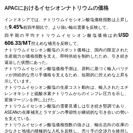
APACにおけるイセシオンナトリウムの価格
インドネシアでは、ナトリウムイセシオン酸塩価格指数は上昇し
9.45%
た
前四半期比で、より強い輸出需要を反映して。
USD
四半期の平均ナトリウムイセシオン酸塩価格は約
606.33/MT
控えめな補充を反映して。
ナトリウムイセシオン酸塩のスポット価格は、国内の限定された
生産能力が価格指数を支え、即時供給を制約したため、引き続き
逼迫した状態にあった。
ナトリウムイセシオン酸塩価格予測は、原料に基づく輸入パリテ
ィが持続的な売り手価格を支えるため、短期的に控えめな上昇を
示しています。
ナトリウムイセシオン酸塩の生産コスト動向は、輸入されたエチ
レンオキシドと硫酸水素ナトリウムからのインフレ圧力を示し、
変換マージンを押し上げた。
ナトリウムイセシオン酸塩の需要見通しは引き続き堅調であり、
ASEANの在庫補充とラマダンの季節性が継続的な引き合いの勢い
を支えている。
ナトリウムイセシオン酸塩価格指数の強さは、輸出志向の在庫の
少なさと地域の積極的な入札を反映し、売り手の交渉力を維持し