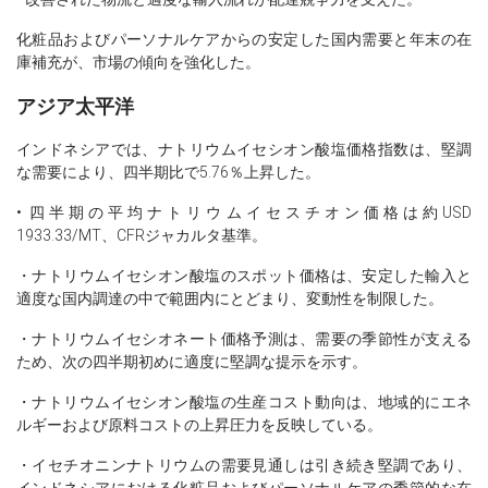
化粧品およびパーソナルケアからの安定した国内需要と年末の在
庫補充が、市場の傾向を強化した。
アジア太平洋
インドネシアでは、ナトリウムイセシオン酸塩価格指数は、堅調
な需要により、四半期比で5.76％上昇した。
• 四半期の平均ナトリウムイセスチオン価格は約USD
1933.33/MT、CFRジャカルタ基準。
・ナトリウムイセシオン酸塩のスポット価格は、安定した輸入と
適度な国内調達の中で範囲内にとどまり、変動性を制限した。
・ナトリウムイセシオネート価格予測は、需要の季節性が支える
ため、次の四半期初めに適度に堅調な提示を示す。
・ナトリウムイセシオン酸塩の生産コスト動向は、地域的にエネ
ルギーおよび原料コストの上昇圧力を反映している。
・イセチオニンナトリウムの需要見通しは引き続き堅調であり、