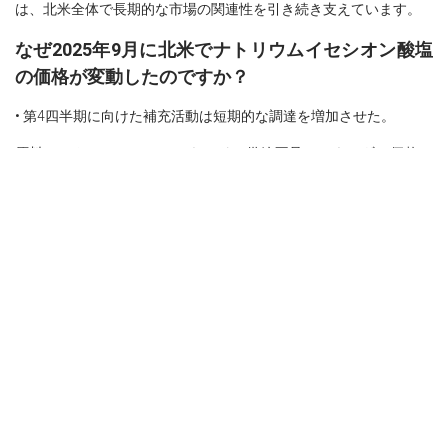
は、北米全体で長期的な市場の関連性を引き続き支えています。
なぜ2025年9月に北米でナトリウムイセシオン酸塩
の価格が変動したのですか？
• 第4四半期に向けた補充活動は短期的な調達を増加させた。
原料コストは、エチレンオキシドの供給不足とエネルギー価格の
上昇により、わずかに上昇した。
個人ケア需要は穏やかな回復を示し、価格指数の控えめな上昇を
支えた。
ヨーロッパ
・ナトリウムイセシオン酸塩価格指数は、需要の弱さと過剰在庫
により第3四半期初旬に下落傾向を示し、その後、季節的な在庫補
充と下流活動の改善により9月に穏やかな反発を見せた。
• ナトリウムイセシオン酸塩の生産コストの傾向は、7月と8月にエ
チレンオキシドおよび硫酸ナトリウムビスルフィトの価格低下に
より緩やかになったが、9月にはエネルギーコストの上昇と主要中