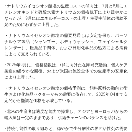
• ナトリウムイセシオン酸塩の生産コストの傾向は、7月と8月にエ
チレンオキシドと硫酸水素ナトリウムの価格低下により緩やかに
なったが、9月にはエネルギーコストの上昇と主要中間体の供給不
足のためにわずかに上昇した。
・ナトリウムイセシオン酸塩の需要見通しは安定を保ち、パーソ
ナルケア製品（シャンプー、ボディウォッシュ、フェイシャルク
レンザー）、医薬品中間体、および日用化学品の処方による消費
によって支えられている。
• 2025年9月に、価格指数は、Q4に向けた在庫補充活動、個人ケア
製造の緩やかな回復、および米国の施設全体での生産率の安定化
により上昇した。
・ナトリウムイセシオン酸塩の価格予測は、飼料原料の動向と衛
生および化粧品セクターからの需要に依存して、2025年Q4まで安
定的から堅調な価格を示唆している。
• 北米の生産者は適度な能力で操業し、アジアとヨーロッパからの
輸入量は一定のままであり、供給チェーンのバランスを助けた。
• 持続可能性の取り組みと、穏やかで生分解性の界面活性剤の需要