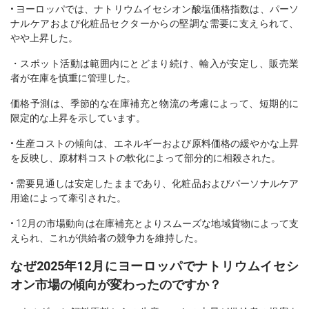
• ヨーロッパでは、ナトリウムイセシオン酸塩価格指数は、パーソ
ナルケアおよび化粧品セクターからの堅調な需要に支えられて、
やや上昇した。
・スポット活動は範囲内にとどまり続け、輸入が安定し、販売業
者が在庫を慎重に管理した。
価格予測は、季節的な在庫補充と物流の考慮によって、短期的に
限定的な上昇を示しています。
• 生産コストの傾向は、エネルギーおよび原料価格の緩やかな上昇
を反映し、原材料コストの軟化によって部分的に相殺された。
• 需要見通しは安定したままであり、化粧品およびパーソナルケア
用途によって牽引された。
• 12月の市場動向は在庫補充とよりスムーズな地域貨物によって支
えられ、これが供給者の競争力を維持した。
なぜ2025年12月にヨーロッパでナトリウムイセシ
オン市場の傾向が変わったのですか？