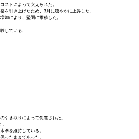
産コストによって支えられた。
格を引き上げたため、3月に穏やかに上昇した。
の増加により、堅調に推移した。
示唆している。
流の引き取りによって促進された。
た。
高水準を維持している。
を保ったままであった。