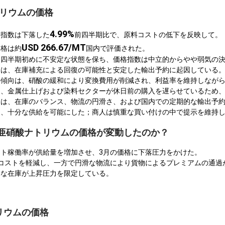
トリウムの価格
4.99%
格指数は下落した
前四半期比で、原料コストの低下を反映して。
USD 266.67/MT
価格は約
国内で評価された。
は四半期初めに不安定な状態を保ち、価格指数は中立的からやや弱気の
因は、在庫補充による回復の可能性と安定した輸出予約に起因している
の傾向は、硝酸の緩和により変換費用が削減され、利益率を維持しなが
は、金属仕上げおよび染料セクターが休日前の購入を遅らせているため
定は、在庫のバランス、物流の円滑さ、および国内での定期的な輸出予
し、十分な供給を可能にした；商人は慎重な買い付けの中で提示を維持
Cで亜硝酸ナトリウムの価格が変動したのか？
ト稼働率が供給量を増加させ、3月の価格に下落圧力をかけた。
コストを軽減し、一方で円滑な物流により貨物によるプレミアムの通過
適な在庫が上昇圧力を限定している。
リウムの価格