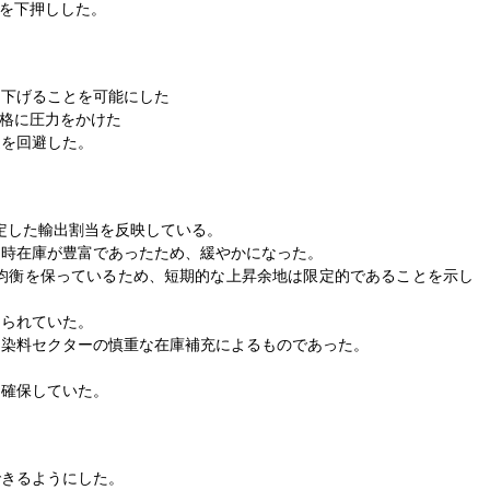
格を下押しした。
き下げることを可能にした
価格に圧力をかけた
迫を回避した。
安定した輸出割当を反映している。
即時在庫が豊富であったため、緩やかになった。
均衡を保っているため、短期的な上昇余地は限定的であることを示し
えられていた。
と染料セクターの慎重な在庫補充によるものであった。
。
を確保していた。
できるようにした。