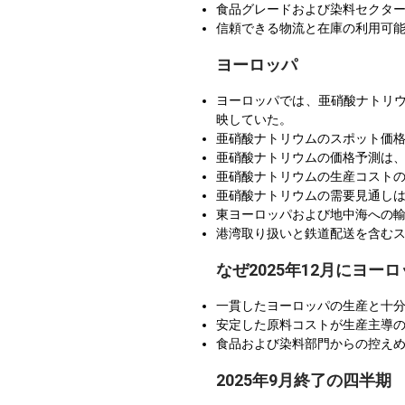
食品グレードおよび染料セクタ
信頼できる物流と在庫の利用可
ヨーロッパ
ヨーロッパでは、亜硝酸ナトリウ
映していた。
亜硝酸ナトリウムのスポット価
亜硝酸ナトリウムの価格予測は
亜硝酸ナトリウムの生産コスト
亜硝酸ナトリウムの需要見通し
東ヨーロッパおよび地中海への
港湾取り扱いと鉄道配送を含む
なぜ2025年12月にヨ
一貫したヨーロッパの生産と十
安定した原料コストが生産主導
食品および染料部門からの控え
2025年9月終了の四半期