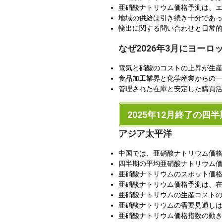
亜硝酸ナトリウム価格予測は、
地域の供給は引き続き十分であ
輸出に関する問い合わせと日常
なぜ2026年3月にヨー
電気と硝酸のコストの上昇が生
食品加工業界と化学産業からの
管理された在庫と安定した購買活
2025年12月終了の四半
アジア太平洋
中国では、亜硝酸ナトリウム価格
四半期の平均亜硝酸ナトリウム価格は
亜硝酸ナトリウムのスポット価
亜硝酸ナトリウム価格予測は、
亜硝酸ナトリウムの生産コスト
亜硝酸ナトリウムの需要見通し
亜硝酸ナトリウム価格指数の動