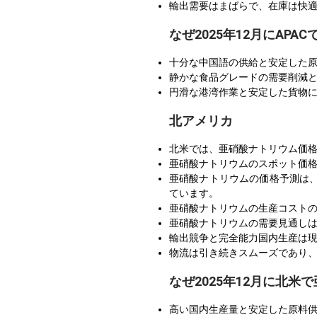
輸出需要はまばらで、在庫は快適
なぜ2025年12月にAP
十分な中国語の供給と安定した
静かな食品グレードの需要削減と
円滑な港湾作業と安定した貨物
北アメリカ
北米では、亜硝酸ナトリウム価格
亜硝酸ナトリウムのスポット価
亜硝酸ナトリウムの価格予測は
ています。
亜硝酸ナトリウムの生産コスト
亜硝酸ナトリウムの需要見通し
輸出競争と完全能力国内生産は
物流は引き続きスムーズであり
なぜ2025年12月に北
高い国内生産量と安定した原料