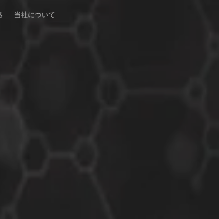
格
当社について