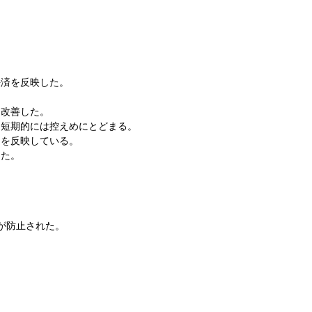
決済を反映した。
。
ら改善した。
、短期的には控えめにとどまる。
約を反映している。
した。
が防止された。