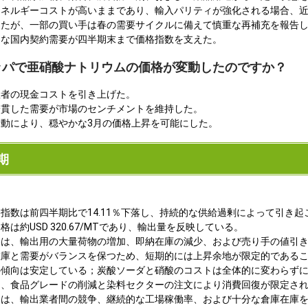
エネルギーコストが高いままであり、輸入パリティが強化される場合、
ったが、一部の買い手は春の需要サイクルに備えて慎重な再補充を報告
的な国内契約需要が四半期末まで価格指数を支えた。
ロッパで亜硝酸ナトリウムの価格が変動したのですか？
産者の現金コストを引き上げた。
一貫した需要が市場のセンチメントを維持した。
動により、穏やかな3月の価格上昇を可能にした。
期
指数は前四半期比で14.11％下落し、持続的な供給過剰によって引き起
約USD 320.67/MTであり、輸出量を反映している。
格は、輸出用の大量荷物の増加、即納在庫の減少、および売り手の値引
在庫と需要がバランスを保つため、短期的には上昇余地が限定的である
の傾向は安定している；炭酸ソーダと硝酸のコストは全体的に変わらず
は、食品グレードの削減と染料セクターの注文により消費回復が限定さ
きは、輸出業者間の競争、継続的な工場稼働率、および十分な倉庫在庫