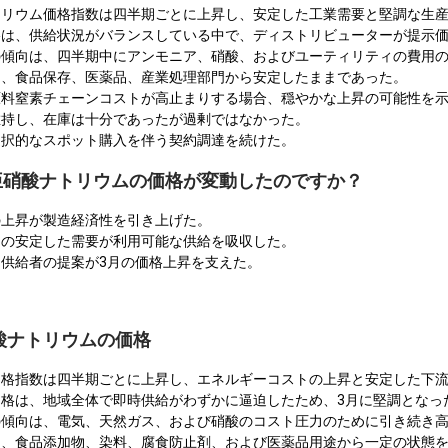
トリウム価格指数は四半期ごとに上昇し、安定した工業需要と堅調な生
は、供給状況がバランスしている中で、ディストリビューターが提示価
の傾向は、四半期中にアンモニア、硝酸、およびユーティリティの費用
は、食品保存、医薬品、産業処理部門から安定したままであった。
原料窒素チェーンコストが高止まりする場合、穏やかな上昇の可能性を
維持し、在庫は十分であったが過剰ではなかった。
選択的なスポット購入を伴う契約調達を続けた。
で亜硝酸ナトリウムの価格が変動したのですか？
の上昇が製造経済性を引き上げた。
らの安定した需要が利用可能な供給を吸収した。
供給者の提案が3月の価格上昇を支えた。
酸ナトリウムの価格
価格指数は四半期ごとに上昇し、エネルギーコストの上昇と安定した下
格は、地域全体で即時供給がわずかに逼迫したため、3月に堅調となっ
の傾向は、電気、天然ガス、および硝酸のコスト圧力のために引き続き
は、食品添加物、染料、腐食防止剤、および医薬品用途から一定の状態