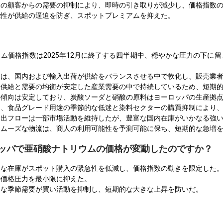
ーの顧客からの需要の抑制により、即時の引き取りが減少し、価格指数
能性が供給の逼迫を防ぎ、スポットプレミアムを抑えた。
ム価格指数は2025年12月に終了する四半期中、穏やかな圧力の下に
格は、国内および輸入出荷が供給をバランスさせる中で軟化し、販売業
、供給と需要の均衡が安定した産業需要の中で持続しているため、短期
の傾向は安定しており、炭酸ソーダと硝酸の原料はヨーロッパの生産拠
は、食品グレード用途の季節的な低迷と染料セクターの購買抑制により
輸出フローは一部市場活動を維持したが、豊富な国内在庫がいかなる強
スムーズな物流は、商人の利用可能性を予測可能に保ち、短期的な急増
ーロッパで亜硝酸ナトリウムの価格が変動したのですか？
分な在庫がスポット購入の緊急性を低減し、価格指数の動きを限定した
の価格圧力を最小限に抑えた。
めな季節需要が買い活動を抑制し、短期的な大きな上昇を防いだ。