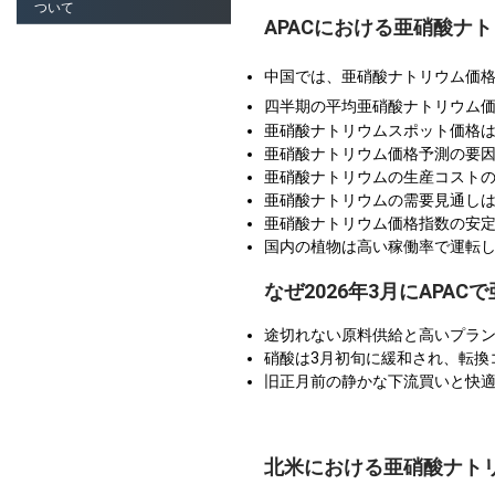
ついて
APACにおける亜硝酸ナ
中国では、亜硝酸ナトリウム価
四半期の平均亜硝酸ナトリウム
亜硝酸ナトリウムスポット価格
亜硝酸ナトリウム価格予測の要
亜硝酸ナトリウムの生産コスト
亜硝酸ナトリウムの需要見通し
亜硝酸ナトリウム価格指数の安
国内の植物は高い稼働率で運転
なぜ2026年3月にAPA
途切れない原料供給と高いプラン
硝酸は3月初旬に緩和され、転換
旧正月前の静かな下流買いと快
北米における亜硝酸ナト