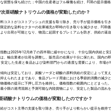
な状態を保ち続けた；中国の生産者はフル稼働を続け、FOBの提示価
ACで次亜硝酸ナトリウムの価格が変動したのか？
原料コストがコストプッシュの支援を取り除き、売り手が提示価格を引
限定的な染料セクターの在庫補充が即時の引き取りを減少させ、FOB
により出荷が可能となり、物流に起因するプレミアムを防ぎ、供給の逼
指数は2025年12月終了の四半期に緩やかになり、十分な国内供給と
格は、輸出業者が出荷を調整し、販売店の在庫が十分に保たれ、国内の
、安定した生産と食品および染料部門からの適度な需要により、市場が
の傾向は安定しており、炭酸ソーダと硝酸の原料供給の安定によって支
は抑えられたままであり、食品グレード用途における季節的消費の減少
現物価格の提示に下押し圧力を維持し、価格指数の範囲内にとどまった
、最小限の港湾混雑と予測可能な内陸貨物により、安定した製品の流れ
米で亜硝酸ナトリウムの価格が変動したのですか？
供給がコスト主導の支援を取り除き、売り手がより軟らかい提示を維持