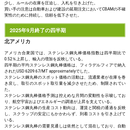
少し、ルールの在庫を圧迫し、入札を引き上げた。
買い手の注意は自動車および建設の延期注文においてCBAMの不確
実性のために持続し、信頼を低下させた。
2025年9月終了の四半期
北アメリカ
アメリカ合衆国では、ステンレス鋼丸棒価格指数は四半期比で
0.52％上昇し、輸入の増加を反映している。
四半期の平均ステンレス鋼丸棒価格は、フィラデルフィアで納入
されたUSD 6209.67/MT approximatelyでした。
ステンレス鋼丸棒のスポット価格の活動は、流通業者が在庫を巻
き戻し、取引のスポット取引量を減少させたため、制限されてい
た。
ステンレス鋼丸棒価格予測は控えめな月間の変動性を示唆してお
り、航空宇宙およびエネルギーの調達が上昇を支えている。
ステンレス鋼丸棒の生産コスト動向は、運賃と関税の通過を反映
し、スクラップの安定にもかかわらず、到着コストを引き上げて
いる。
ステンレス鋼丸棒の需要見通しは依然として混在しており、自動