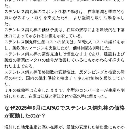
た。
ステンレス鋼丸棒のスポット価格の動きは、在庫削減と季節的な
買いがスポット取引を支えたため、より堅調な取引活動を示し
た。
ステンレス鋼丸棒の価格予測は、在庫の残存による断続的な下落
圧力によって示される回復を示唆している。
ステンレス鋼丸棒生産コストの傾向は、NPI投入コストの緩和を示
し、製鉄所のマージンを支援したが、価格回復を抑制した。
ステンレス鋼丸棒の需要見通しは慎重なままであり、建設および
製造の購買はマクロの信号が改善しているにもかかわらず抑えら
れたままである。
ステンレス鋼丸棒価格指数の変動性は、反ダンピングと検査の障
壁の中で、国内の過剰供給と輸出チャネルの制約を反映してい
た。
ミルの稼働率は安定したままで、小型のコンバーターが生産を削
減したため、在庫は江蘇と浙江全体で高水準に留まった。
なぜ2025年9月にAPACでステンレス鋼丸棒の価格
が変動したのか？
増加した地元生産と高い在庫が、最近の安定した輸出量にもかか