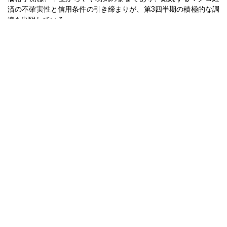
済の不確実性と信用条件の引き締まりが、第3四半期の積極的な調
達を制限している。
アジア太平洋（APAC）
アジア太平洋地域では、SS 304丸棒価格指数は2025年第2四半期
に前四半期比で5.6％低下し、中国の製鉄所からの供給過剰が持続
し、下流の需要が脆弱であったことに牽引された。輸出活動は穏
やかであったにもかかわらず、在庫圧力と製鉄所ゲートの競争の
下で、国内価格の実現は著しく弱化した。
生産コストの傾向は、ニッケルピグアイロン（NPI）を含む原料価
格が堅調に推移する一方で、仕上げ棒の価格が下落したため圧迫
された。高炭素フェロクロムや合金剤はほとんど改善を示さなか
ったが、製鉄所は販売の継続性を優先せざるを得ず、価格を引き
下げるよりも生産量を削減した。工場渡し価格の基準は、運賃の
変動から製鉄所を保護したが、需要の疲弊からは守れなかった。
需要見通しは第2四半期に悪化した。製造業、工業設備、住宅建設
はすべて減速を報告した。韓国やEUなどの輸出先も貿易障壁の上
昇を見せ、中国の輸出業者の海外在庫処理能力を制限した。6月は
大案からわずか1.0％の価格下落を見せ、5月のより急激な4.5％の
下落に続き、構造的な過剰供給が価格の安定性を引き続き侵食し