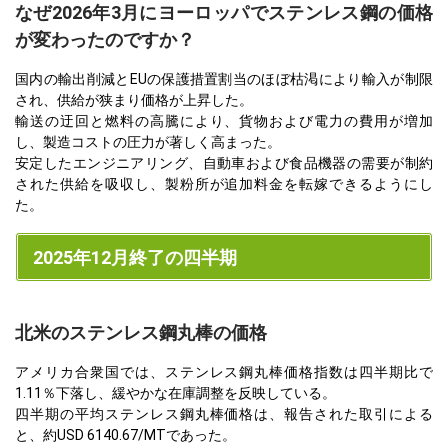
なぜ2026年3月にヨーロッパでステンレス鋼の価格
が変わったのですか？
国内の輸出削減とEUの保護措置割当のほぼ枯渇により輸入が制限
され、供給が狭まり価格が上昇した。
輸送の迂回と燃料の高騰により、貨物および電力の費用が増加
し、製造コストの圧力が著しく高まった。
安定したエンジニアリング、自動車および食品機器の需要が制約
された供給を吸収し、製粉所が追加料金を転嫁できるようにし
た。
2025年12月終了の四半期
北米のステンレス鋼丸棒の価格
アメリカ合衆国では、ステンレス鋼丸棒価格指数は四半期比で
1.11％下落し、緩やかな在庫調整を反映している。
四半期の平均ステンレス鋼丸棒価格は、報告された取引による
と、約USD 6140.67/MTであった。