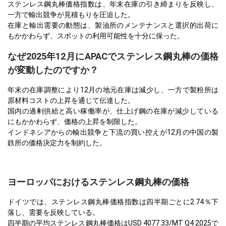
ステンレス鋼丸棒価格指数は、年末在庫の引き締まりを反映し、
一方で輸出競争が見積もりを圧迫した。
在庫と輸出需要の動態は、製油所のメンテナンスと選択的出荷に
もかかわらず、スポットの利用可能性を十分に保った。
なぜ2025年12月にAPACでステンレス鋼丸棒の価格
が変動したのですか？
年末の在庫調整により12月の地元在庫は減少し、一方で製粉所は
原材料コストの上昇を通じて伝達した。
国内の過剰供給と高い稼働率が、仕上げ鋼の在庫が減少している
にもかかわらず、価格の上昇を制限した。
インドネシアからの輸出競争と下流の買い控えが12月の中国の製
鉄所の価格決定力を制約した。
ヨーロッパにおけるステンレス鋼丸棒の価格
ドイツでは、ステンレス鋼丸棒価格指数は四半期ごとに2.74％下
落し、需要を反映している。
四半期の平均ステンレス鋼丸棒価格はUSD 4077.33/MT Q4 2025で