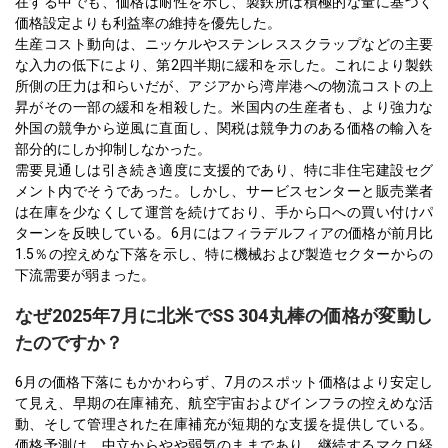
在する中でも、価格は耐性を示し、製鉄所は積極的な量に基づく
価格設定よりも利益率の維持を優先した。
生産コスト動向は、ニッケルやステンレススクラップなどの主要
な入力の低下により、第2四半期に緩和を示した。これにより製鉄
所側の圧力は和らいだが、アジアから湾岸港への物流コストの上
昇がその一部の緩和を相殺した。米国内の生産者も、より強力な
外国の競争から逆風に直面し、関税は競争力のある価格の輸入を
部分的にしか抑制しなかった。
需要見通しは引き続き適度に支援的であり、特に非住宅建設セグ
メント内でそうであった。しかし、サービスセンターと販売業者
は在庫を少なくして運営を続けており、手から口への買い付けパ
ターンを反映している。6月にはフィラデルフィアの価格が前月比
1.5％の控えめな下落を示し、特に機械および製造セクターからの
下流需要が弱まった。
なぜ2025年7月に北米でSS 304丸棒の価格が変動し
たのですか？
6月の価格下落にもかかわらず、7月のスポット価格はより安定し
て見え、早期の在庫補充、航空宇宙およびインフラの控えめな活
動、そして管理された在庫補充が短期的な支援を提供している。
価格予測は、中立からやや弱気のままであり、継続するマクロ経