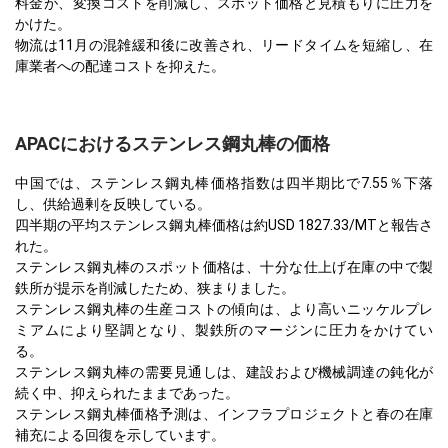
料金が、変換コストを削減し、スポット価格と見積もりに圧力を
かけた。
物流は11月の混雑緩和後に改善され、リードタイムを短縮し、在
庫業者への配達コストを抑えた。
APACにおけるステンレス鋼丸棒の価格
中国では、ステンレス鋼丸棒価格指数は四半期比で7.55％下落
し、供給過剰を反映している。
四半期の平均ステンレス鋼丸棒価格は約USD 1827.33/MTと報告さ
れた。
ステンレス鋼丸棒のスポット価格は、十分な仕上げ在庫の中で製
鉄所が提示を削減したため、狭まりました。
ステンレス鋼丸棒の生産コストの傾向は、より高いニッケルプレ
ミアムにより堅調となり、製鉄所のマージンに圧力をかけてい
る。
ステンレス鋼丸棒の需要見通しは、建設および機械調達の鈍化が
続く中、抑えられたままであった。
ステンレス鋼丸棒価格予測は、インフラプロジェクトと春の在庫
補充による回復を示しています。