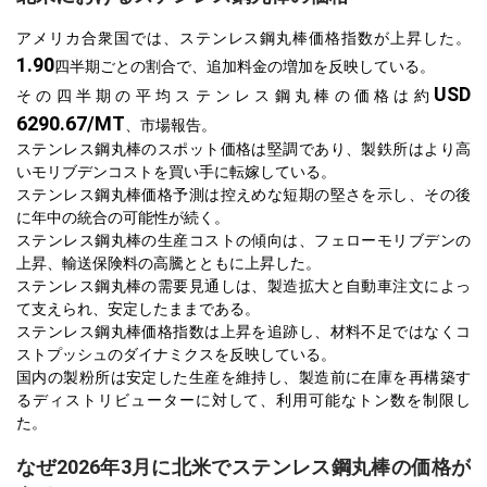
アメリカ合衆国では、ステンレス鋼丸棒価格指数が上昇した。
1.90
四半期ごとの割合で、追加料金の増加を反映している。
USD
その四半期の平均ステンレス鋼丸棒の価格は約
6290.67/MT
、市場報告。
ステンレス鋼丸棒のスポット価格は堅調であり、製鉄所はより高
いモリブデンコストを買い手に転嫁している。
ステンレス鋼丸棒価格予測は控えめな短期の堅さを示し、その後
に年中の統合の可能性が続く。
ステンレス鋼丸棒の生産コストの傾向は、フェローモリブデンの
上昇、輸送保険料の高騰とともに上昇した。
ステンレス鋼丸棒の需要見通しは、製造拡大と自動車注文によっ
て支えられ、安定したままである。
ステンレス鋼丸棒価格指数は上昇を追跡し、材料不足ではなくコ
ストプッシュのダイナミクスを反映している。
国内の製粉所は安定した生産を維持し、製造前に在庫を再構築す
るディストリビューターに対して、利用可能なトン数を制限し
た。
なぜ2026年3月に北米でステンレス鋼丸棒の価格が