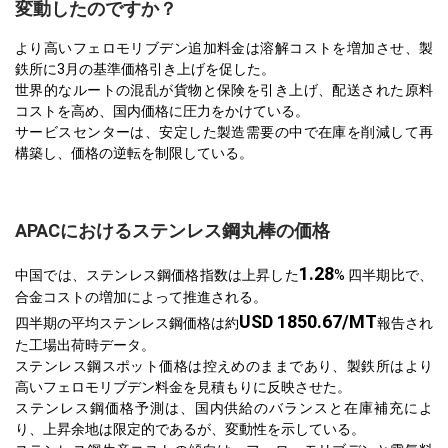
変動したのですか？
より高いフェロモリブデン追加料金は溶解コストを増加させ、製
鉄所に3月の基準価格引き上げを促した。
世界的なルートの混乱が貨物と保険を引き上げ、配送された原料
コストを高め、国内価格に圧力をかけている。
サービスセンターは、安定した製造需要の中で在庫を削減して再
構築し、価格の逆転を制限している。
APACにおけるステンレス鋼丸棒の価格
1.28
中国では、ステンレス鋼価格指数は上昇した
% 四半期比で、
合金コストの増加によって推進される。
USD 1850.67/MT
四半期の平均ステンレス鋼価格は約
報告され
た工場出荷時データ。
ステンレス鋼スポット価格は控えめのままであり、製鉄所はより
高いフェロモリブデン料金を見積もりに反映させた。
ステンレス鋼価格予測は、国内供給のバランスと在庫補充によ
り、上昇余地は限定的であるが、変動性を示している。