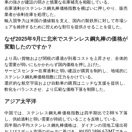
車の強さが建設の弱さと慎重な在庫補充を相殺している。
在庫過剰がステンレス鋼丸棒価格指数を横ばいに押しやり、販売
業者が余剰在庫を処理した。
輸入競争力は米国の価値観を支え、国内の製鉄所に対して市場シ
ェアを維持するために控えめな割引を提供させることを促した。
なぜ2025年9月に北米でステンレス鋼丸棒の価格が
変動したのですか？
より高い貨物および関税の通過が到着コストを上昇させ、全体的
な需要が弱いにもかかわらず国内価格を押し上げた。
サービスセンター在庫過剰と弱い建設が購買を制約し、地域的に
ステンレス鋼丸棒価格指数に圧力をかけている。
選択的な航空宇宙および自動車の購買はニッチな支援を提供し、
軟化をバランスさせ、より広範な価格下落を制限した。
アジア太平洋
中国では、ステンレス鋼丸棒価格指数は四半期比で2.88％下落
し、供給過剰と弱い需要が持続していることを反映している。
四半期の平均ステンレス鋼丸棒価格は、ダイナンの現地工場出荷
およびスポット市場のデータに基づき、約USD 1896.67/MTであっ