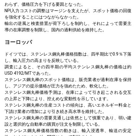
わらず、価格圧力を下げる要因となった。
NPI入力コストの調整はマージンを支えたが、スポット価格の回復
を強化することにはつながらなかった。
輸出の逆風と検査措置が荷下ろしを制約し、それによって需要主
導の在庫調整を制限し、国内の過剰供給を維持した。
ヨーロッパ
ドイツでは、ステンレス鋼丸棒価格指数は、四半期比で0.9％下落
し、輸入圧力の高まりを反映している。
調査によると、その四半期の平均ステンレス鋼丸棒の価格は約
USD 4192/MTであった。
ステンレス鋼丸棒のスポット価格は、販売業者が過剰在庫を保持
し、アジアの提示価格が圧力を強めたため、軟化した。
ステンレス鋼丸棒価格予測は、在庫によって引き起こされる交互
の上昇と下降により、控えめな変動性を示しています。
ステンレス鋼丸棒の生産コストの傾向は、高いエネルギー料金と
下請け業者の増加により引き続き高水準を維持した。
ステンレス鋼丸棒の需要見通しは依然として慎重であり、弱い建
設と選択的な自動車の購買が注文を制限している。
ステンレス鋼丸棒価格指数の動きは、輸入浸透率、輸送の安定