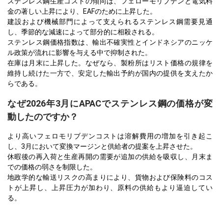
ステンレス鋼生産コストの傾向は、フェローモリブデンと電気料
金の著しい上昇により、EAFのために上昇した。
建設および機械部門によって支えられるステンレス鋼需要見通
し、季節的な減速によって部分的に相殺される。
ステンレス鋼価格指数は、輸出不確実性とインドネシアのニッケ
ル政策が流れに影響を与える中で抑制された。
在庫は月末に上昇した。なぜなら、製粉所はリスト価格の規律を
維持し続けた一方で、安定した輸出予約が国内の提供を支えたか
らである。
なぜ2026年3月にAPACでステンレス鋼の価格が変
動したのですか？
より高いフェロモリブデンコストは溶解費用の増加を引き起こ
し、3月において変換マージンと供給者の提案を上昇させた。
休暇後の再入荷と生産再開の需要が追加の供給を吸収し、月末ま
での価格の弱さを制限した。
地政学的な輸送リスクの高まりにより、貨物および保険料のコス
トが上昇し、上昇圧力が加わり、原料の供給もより逼迫してい
る。