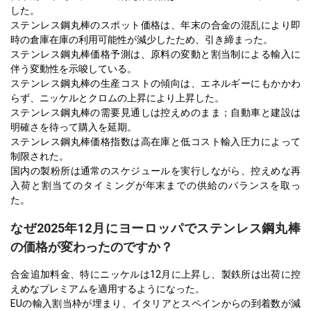
した。
ステンレス鋼丸棒のスポット価格は、年末の合金の混乱により即
時の倉庫在庫の利用可能性が減少したため、引き締まった。
ステンレス鋼丸棒価格予測は、原料の変動と割当制による輸入に
伴う変動性を示唆している。
ステンレス鋼丸棒の生産コストの傾向は、エネルギーにもかかわ
らず、ニッケルとクロムの上昇により上昇した。
ステンレス鋼丸棒の需要見通しは控えめのまま；自動車と建設は
明確さを待って購入を延期。
ステンレス鋼丸棒価格指数は高在庫と低コスト輸入圧力によって
制限された。
国内の製粉所は通常のスケジュールを実行しながら、控えめな再
入荷と割当てのタイミングが年末までの供給のバランスを取っ
た。
なぜ2025年12月にヨーロッパでステンレス鋼丸棒
の価格が変わったのですか？
合金追加料金、特にニッケルは12月に上昇し、製鉄所は出荷に控
えめなプレミアムを適用するようになった。
EUの輸入割当枠が埋まり、イタリアとスペインからの到着数が減