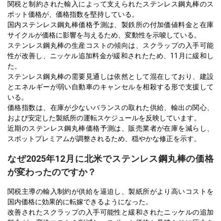
関税と制約された輸入によって支えられたステンレス鋼丸棒のス
ポット価格が、価格指数を堅持している。
国内ステンレス鋼丸棒価格予測は、製鉄所の付加価値料金と在庫
サイクルが価格に影響を与えるため、変動性を示唆している。
ステンレス鋼丸棒の生産コストの傾向は、スクラップの入手可能
性が改善し、ニッケル追加料金が緩和されたため、11月に緩和し
た。
ステンレス鋼丸棒の需要見通しは依然として混在しており、建設
とエネルギーが弱い自動車のキャンセルを相殺する形で支援して
いる。
価格指数は、在庫が少ないバランスの取れた供給、輸出の関心、
および安定した製紙所の運転スケジュールを反映しています。
近期のステンレス鋼丸棒価格予測は、販売業者が在庫を減らし、
スポットプレミアムが調整されるため、穏やかな修正を示す。
なぜ2025年12月に北米でステンレス鋼丸棒の価格
が変わったのですか？
関税主導の輸入制約が供給を逼迫し、製紙所がより高いコストを
国内価格に効果的に転嫁できるようになった。
改善されたスクラップの入手可能性と緩和されたニッケルの追加