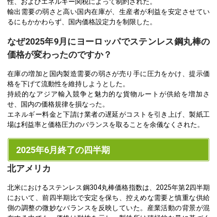
性、およびエネルギー関税によって制約された。
輸出需要の弱さと高い国内在庫が、生産者が利益を安定させてい
るにもかかわらず、国内価格設定力を制限した。
なぜ2025年9月にヨーロッパでステンレス鋼丸棒の
価格が変わったのですか？
在庫の増加と国内製造需要の弱さが売り手に圧力をかけ、提示価
格を下げて流動性を維持しようとした。
持続的なアジア輸入競争と魅力的な貨物ルートが供給を増加さ
せ、国内の価格規律を損なった。
エネルギー料金と下請け業者の遅延がコストを引き上げ、製紙工
場は利益率と価格圧力のバランスを取ることを余儀なくされた。
2025年6月終了の四半期
北アメリカ
北米におけるステンレス鋼304丸棒価格指数は、2025年第2四半期
において、前四半期比で安定を保ち、控えめな需要と慎重な供給
側の調整の微妙なバランスを反映していた。産業活動の背景が混