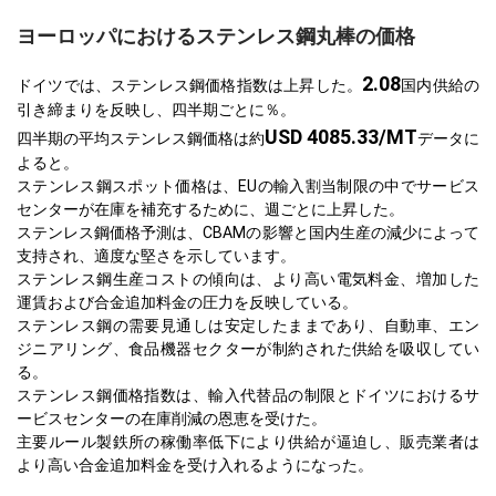
ヨーロッパにおけるステンレス鋼丸棒の価格
2.08
ドイツでは、ステンレス鋼価格指数は上昇した。
国内供給の
引き締まりを反映し、四半期ごとに％。
USD 4085.33/MT
四半期の平均ステンレス鋼価格は約
データに
よると。
ステンレス鋼スポット価格は、EUの輸入割当制限の中でサービス
センターが在庫を補充するために、週ごとに上昇した。
ステンレス鋼価格予測は、CBAMの影響と国内生産の減少によって
支持され、適度な堅さを示しています。
ステンレス鋼生産コストの傾向は、より高い電気料金、増加した
運賃および合金追加料金の圧力を反映している。
ステンレス鋼の需要見通しは安定したままであり、自動車、エン
ジニアリング、食品機器セクターが制約された供給を吸収してい
る。
ステンレス鋼価格指数は、輸入代替品の制限とドイツにおけるサ
ービスセンターの在庫削減の恩恵を受けた。
主要ルール製鉄所の稼働率低下により供給が逼迫し、販売業者は
より高い合金追加料金を受け入れるようになった。