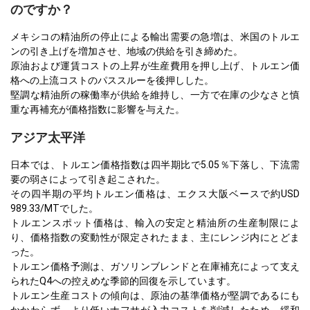
のですか？
メキシコの精油所の停止による輸出需要の急増は、米国のトルエ
ンの引き上げを増加させ、地域の供給を引き締めた。
原油および運賃コストの上昇が生産費用を押し上げ、トルエン価
格への上流コストのパススルーを後押しした。
堅調な精油所の稼働率が供給を維持し、一方で在庫の少なさと慎
重な再補充が価格指数に影響を与えた。
アジア太平洋
日本では、トルエン価格指数は四半期比で5.05％下落し、下流需
要の弱さによって引き起こされた。
その四半期の平均トルエン価格は、エクス大阪ベースで約USD
989.33/MTでした。
トルエンスポット価格は、輸入の安定と精油所の生産制限によ
り、価格指数の変動性が限定されたまま、主にレンジ内にとどま
った。
トルエン価格予測は、ガソリンブレンドと在庫補充によって支え
られたQ4への控えめな季節的回復を示しています。
トルエン生産コストの傾向は、原油の基準価格が堅調であるにも