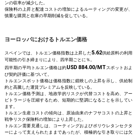
ンの収率が減少した。
保険料の上昇と配達コストの増加によるルーティングの変更が、
慎重な購買と在庫の早期削減を促している。
ヨーロッパにおけるトルエン価格
5.62
スペインでは、トルエン価格指数は上昇した
供給原料の利用
可能性の引き締まりにより、四半期ごとに％。
USD 884.00/MT
四半期の平均トルエン価格は約
スポットおよ
び契約評価に基づいて。
トルエンスポット価格は価格指数に鏡映しの上昇を示し、供給制
約と高騰した運賃プレミアムを反映している。
トルエン価格予測は、地政学的リスクが代替コストを高め、アー
ビトラージを圧縮するため、短期的に堅調になることを示してい
ます。
トルエン生産コストの傾向は、原油由来のナフサコストの上昇と
戦争リスク保険料の増加により上昇した。
トルエン需要見通しは、コーティングおよびポリウレタンセクタ
ーによって支えられたままであったが、積極的な引き取りには欠