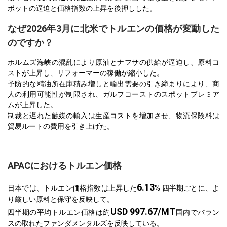
ポットの逼迫と価格指数の上昇を後押しした。
なぜ2026年3月に北米でトルエンの価格が変動した
のですか？
ホルムズ海峡の混乱により原油とナフサの供給が逼迫し、原料コ
ストが上昇し、リフォーマーの稼働が縮小した。
予防的な精油所在庫積み増しと輸出需要の引き締まりにより、商
人の利用可能性が制限され、ガルフコーストのスポットプレミア
ムが上昇した。
制裁と遅れた触媒の輸入は生産コストを増加させ、物流保険料は
貿易ルートの費用を引き上げた。
APACにおけるトルエン価格
6.13
日本では、トルエン価格指数は上昇した
% 四半期ごとに、よ
り厳しい原料と保守を反映して。
USD 997.67/MT
四半期の平均トルエン価格は約
国内でバラン
スの取れたファンダメンタルズを反映している。