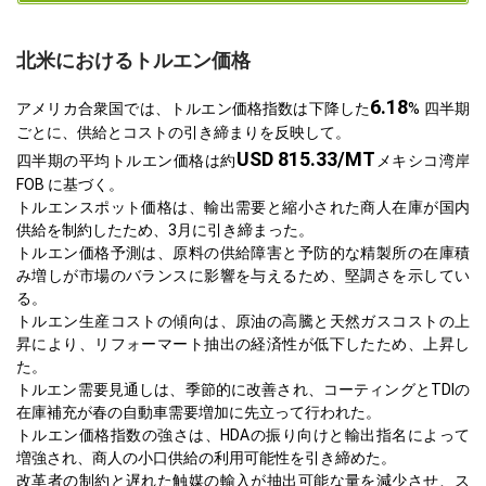
北米におけるトルエン価格
6.18
アメリカ合衆国では、トルエン価格指数は下降した
% 四半期
ごとに、供給とコストの引き締まりを反映して。
USD 815.33/MT
四半期の平均トルエン価格は約
メキシコ湾岸
FOB に基づく。
トルエンスポット価格は、輸出需要と縮小された商人在庫が国内
供給を制約したため、3月に引き締まった。
トルエン価格予測は、原料の供給障害と予防的な精製所の在庫積
み増しが市場のバランスに影響を与えるため、堅調さを示してい
る。
トルエン生産コストの傾向は、原油の高騰と天然ガスコストの上
昇により、リフォーマート抽出の経済性が低下したため、上昇し
た。
トルエン需要見通しは、季節的に改善され、コーティングとTDIの
在庫補充が春の自動車需要増加に先立って行われた。
トルエン価格指数の強さは、HDAの振り向けと輸出指名によって
増強され、商人の小口供給の利用可能性を引き締めた。
改革者の制約と遅れた触媒の輸入が抽出可能な量を減少させ、ス