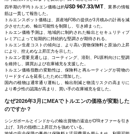
USD 967.33/MT
四半期の平均トルエン価格は約
、業界の情報
筋は一貫して報告した。
トルエンスポット価格は、原産地FOBの提供が3月積みの計画を減
少させたため、輸出可能性を制限し、引き締まった。
トルエン価格予測は、地域的に制約された輸出とセキュリティプ
レミアによって短期的に持続的な堅調さが期待される。
トルエン生産コストの傾向は、より高い貨物保険料と原油の上昇
により、控えめな上昇圧力を示した。
トルエン需要見通しは、コーティング、溶剤、PU原料向けに堅調
を維持し、購買および在庫補充を支援した。
トルエン価格指数の変動性は、保険料と再ルーティングが荷物の
リードタイムを延長したために増加した。
国内の植物は通常通り運転し、輸出削減と物流リスクの高まりに
より希少性の認識が高まり、買い手の在庫補充を促した。
なぜ2026年3月にMEAでトルエンの価格が変動した
のですか？
シンガポールとインドからの輸出貨物の逼迫がCFRオファーを引き
上げ、3月の指標に上昇圧力を強めている。
地域の安全保障の事件は保険料と迂回費用を膨らませ、利用可能