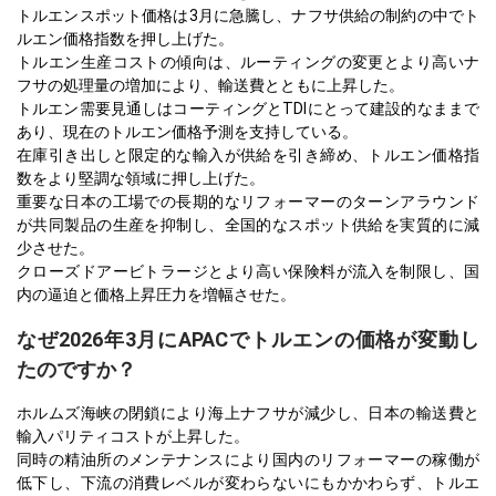
トルエンスポット価格は3月に急騰し、ナフサ供給の制約の中でト
ルエン価格指数を押し上げた。
トルエン生産コストの傾向は、ルーティングの変更とより高いナ
フサの処理量の増加により、輸送費とともに上昇した。
トルエン需要見通しはコーティングとTDIにとって建設的なままで
あり、現在のトルエン価格予測を支持している。
在庫引き出しと限定的な輸入が供給を引き締め、トルエン価格指
数をより堅調な領域に押し上げた。
重要な日本の工場での長期的なリフォーマーのターンアラウンド
が共同製品の生産を抑制し、全国的なスポット供給を実質的に減
少させた。
クローズドアービトラージとより高い保険料が流入を制限し、国
内の逼迫と価格上昇圧力を増幅させた。
なぜ2026年3月にAPACでトルエンの価格が変動し
たのですか？
ホルムズ海峡の閉鎖により海上ナフサが減少し、日本の輸送費と
輸入パリティコストが上昇した。
同時の精油所のメンテナンスにより国内のリフォーマーの稼働が
低下し、下流の消費レベルが変わらないにもかかわらず、トルエ