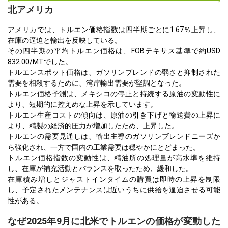
北アメリカ
アメリカでは、トルエン価格指数は四半期ごとに1.67％上昇し、
在庫の逼迫と輸出を反映している。
その四半期の平均トルエン価格は、FOBテキサス基準で約USD
832.00/MTでした。
トルエンスポット価格は、ガソリンブレンドの弱さと抑制された
需要を相殺するために、湾岸輸出需要が堅調となった。
トルエン価格予測は、メキシコの停止と持続する原油の変動性に
より、短期的に控えめな上昇を示しています。
トルエン生産コストの傾向は、原油の引き下げと輸送費の上昇に
より、精製の経済的圧力が増加したため、上昇した。
トルエンの需要見通しは、輸出主導のガソリンブレンドニーズか
ら強化され、一方で国内の工業需要は穏やかにとどまった。
トルエン価格指数の変動性は、精油所の処理量が高水準を維持
し、在庫が補充活動とバランスを取ったため、緩和した。
在庫積み増しとジャストインタイムの購買は即時の上昇を制限
し、予定されたメンテナンスは近いうちに供給を逼迫させる可能
性がある。
なぜ2025年9月に北米でトルエンの価格が変動した