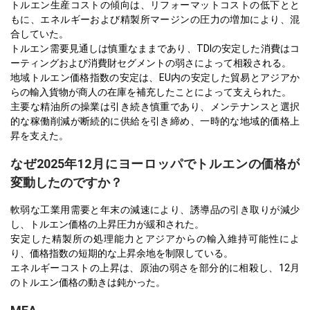
トルエン生産コストの傾向は、リフォーマットコストの低下とと
もに、エネルギーおよび精製所マージンの圧力の増加により、混
合していた。
トルエン需要見通しは慎重なままであり、TDIの安定した消費はコ
ーティングおよび消費財セグメントの弱さによって相殺される。
地域トルエン価格指数の安定は、EU内の安定した貿易とアジアか
らの輸入貨物が商人の在庫を補充したことによって支えられた。
主要な精油所の操業は引き続き慎重であり、メンテナンスと選択
的な稼働削減が断続的に供給を引き締め、一時的な地域的価格上
昇を支えた。
なぜ2025年12月にヨーロッパでトルエンの価格が
変動したのですか？
軟弱な工業用需要と年末の減速により、誘導品の引き取りが減少
し、トルエン価格の上昇圧力が緩和された。
安定した精製所の処理能力とアジアからの輸入維持可能性によ
り、価格指数の短期的な上昇余地を制限している。
エネルギーコストの上昇は、原油の弱さを部分的に相殺し、12月
のトルエン価格の動きは鈍かった。