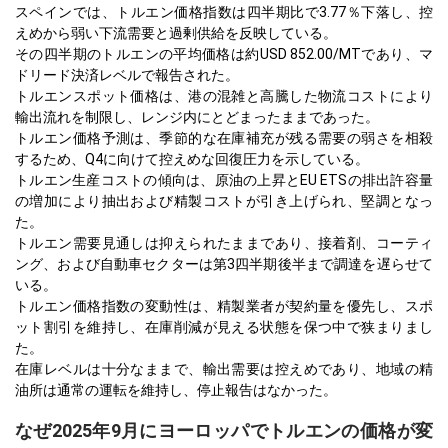
スペインでは、トルエン価格指数は四半期比で3.77％下落し、控
えめから弱い下流需要と過剰供給を反映している。
その四半期のトルエンの平均価格は約USD 852.00/MTであり、マ
ドリード決済レベルで報告された。
トルエンスポット価格は、港の混雑と高騰した物流コストにより
輸出流れを制限し、レンジ内にとどまったままであった。
トルエン価格予測は、季節的な在庫補充が残る需要の弱さを相殺
するため、Q4に向けて控えめな回復圧力を示している。
トルエン生産コストの傾向は、原油の上昇とEU ETSの排出許容量
の増加により抽出および精製コストが引き上げられ、堅調となっ
た。
トルエン需要見通しは抑えられたままであり、接着剤、コーティ
ング、および自動車セクターは第3四半期後半まで調達を遅らせて
いる。
トルエン価格指数の変動性は、精製業者が契約量を優先し、スポ
ット割引を維持し、在庫削減が見える状態を保つ中で狭まりまし
た。
在庫レベルは十分なままで、輸出需要は控えめであり、地域の精
油所は通常の運転を維持し、停止報告はなかった。
なぜ2025年9月にヨーロッパでトルエンの価格が変