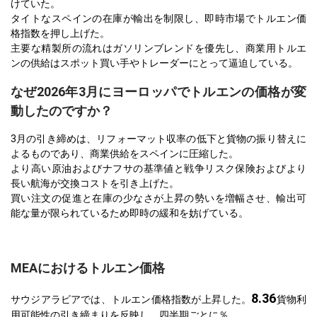
けていた。
タイトなスペインの在庫が輸出を制限し、即時市場でトルエン価
格指数を押し上げた。
主要な精製所の流れはガソリンブレンドを優先し、商業用トルエ
ンの供給はスポット買い手やトレーダーにとって逼迫している。
なぜ2026年3月にヨーロッパでトルエンの価格が変
動したのですか？
3月の引き締めは、リフォーマット収率の低下と貨物の振り替えに
よるものであり、商業供給をスペインに圧縮した。
より高い原油およびナフサの基準値と戦争リスク保険およびより
長い航海が交換コストを引き上げた。
買い注文の促進と在庫の少なさが上昇の勢いを増幅させ、輸出可
能な量が限られているため即時の緩和を妨げている。
MEAにおけるトルエン価格
8.36
サウジアラビアでは、トルエン価格指数が上昇した。
貨物利
用可能性の引き締まりを反映し、四半期ごとに％。