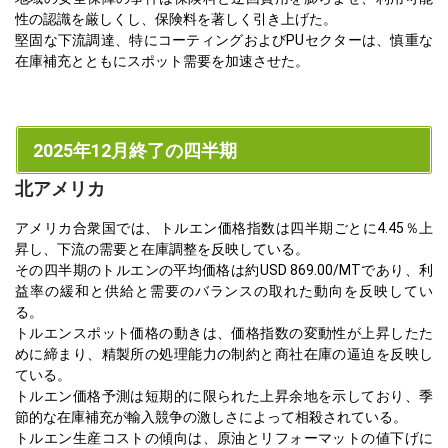
性の認識を厳しくし、保険料を著しく引き上げた。
堅固な下流調達、特にコーティングおよびPUセクターは、慎重な
在庫補充とともにスポット需要を加速させた。
2025年12月終了の四半期
北アメリカ
アメリカ合衆国では、トルエン価格指数は四半期ごとに4.45％上
昇し、下流の需要と在庫調整を反映している。
その四半期のトルエンの平均価格は約USD 869.00/MTであり、利
益率の緩和と供給と需要のバランスの取れた動向を反映してい
る。
トルエンスポット価格の動きは、価格指数の変動性が上昇したた
めに締まり、精製所の処理能力の制約と商社在庫の逼迫を反映し
ている。
トルエン価格予測は短期的に限られた上昇余地を示しており、季
節的な在庫補充が輸入競争の激しさによって相殺されている。
トルエン生産コストの傾向は、原油とリフォーマットの値下げに