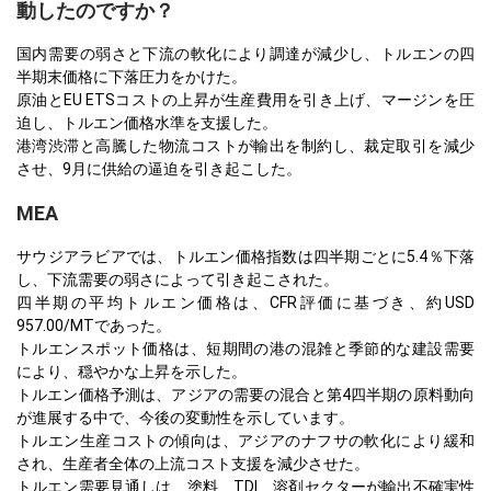
動したのですか？
国内需要の弱さと下流の軟化により調達が減少し、トルエンの四
半期末価格に下落圧力をかけた。
原油とEU ETSコストの上昇が生産費用を引き上げ、マージンを圧
迫し、トルエン価格水準を支援した。
港湾渋滞と高騰した物流コストが輸出を制約し、裁定取引を減少
させ、9月に供給の逼迫を引き起こした。
MEA
サウジアラビアでは、トルエン価格指数は四半期ごとに5.4％下落
し、下流需要の弱さによって引き起こされた。
四半期の平均トルエン価格は、CFR評価に基づき、約USD
957.00/MTであった。
トルエンスポット価格は、短期間の港の混雑と季節的な建設需要
により、穏やかな上昇を示した。
トルエン価格予測は、アジアの需要の混合と第4四半期の原料動向
が進展する中で、今後の変動性を示しています。
トルエン生産コストの傾向は、アジアのナフサの軟化により緩和
され、生産者全体の上流コスト支援を減少させた。
トルエン需要見通しは、塗料、TDI、溶剤セクターが輸出不確実性