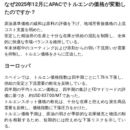
なぜ2025年12月にAPACでトルエンの価格が変動し
たのですか？
原油基準価格の緩和は原料の評価を下げ、地域芳香族価格の上流
コスト支援を弱めた。
安定した精油所の生産と十分な在庫が供給の混乱を制限し、全体
的に快適な市場バランスを維持している。
年末休暇中のコーティングおよび溶剤からの弱い下流買いが需要
を抑制し、トルエン価格をさらに圧迫した。
ヨーロッパ
スペインでは、トルエン価格指数は四半期ごとに1.76％下落し、
供給の安定と下流需要の軟化を反映している。
四半期の平均トルエン価格は、四半期の集計とFDマドリードの評
価に基づき、約USD 837.00/MTであった。
トルエンスポット価格の軟化は、十分な在庫と控えめな派生商品
需要を反映し、価格指数に下落圧力をかけた。
トルエン価格予測は、原油の弱さが季節的な在庫補充と物流の制
約を相殺するため、短期的には控えめな下落リスクを示してい
る。