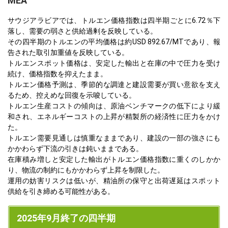
MEA
サウジアラビアでは、トルエン価格指数は四半期ごとに6.72％下
落し、需要の弱さと供給過剰を反映している。
その四半期のトルエンの平均価格は約USD 892.67/MTであり、報
告された取引加重値を反映している。
トルエンスポット価格は、安定した輸出と在庫の中で圧力を受け
続け、価格指数を抑えたまま。
トルエン価格予測は、季節的な調達と建設需要が買い意欲を支え
るため、控えめな回復を示唆している。
トルエン生産コストの傾向は、原油ベンチマークの低下により緩
和され、エネルギーコストの上昇が精製所の経済性に圧力をかけ
た。
トルエン需要見通しは慎重なままであり、建設の一部の強さにも
かかわらず下流の引きは鈍いままである。
在庫積み増しと安定した輸出がトルエン価格指数に重くのしかか
り、物流の制約にもかかわらず上昇を制限した。
運用の妨害リスクは低いが、精油所の保守と出荷遅延はスポット
供給を引き締める可能性がある。
2025年9月終了の四半期