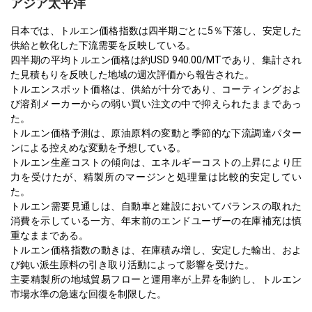
アジア太平洋
日本では、トルエン価格指数は四半期ごとに5％下落し、安定した
供給と軟化した下流需要を反映している。
四半期の平均トルエン価格は約USD 940.00/MTであり、集計され
た見積もりを反映した地域の週次評価から報告された。
トルエンスポット価格は、供給が十分であり、コーティングおよ
び溶剤メーカーからの弱い買い注文の中で抑えられたままであっ
た。
トルエン価格予測は、原油原料の変動と季節的な下流調達パター
ンによる控えめな変動を予想している。
トルエン生産コストの傾向は、エネルギーコストの上昇により圧
力を受けたが、精製所のマージンと処理量は比較的安定してい
た。
トルエン需要見通しは、自動車と建設においてバランスの取れた
消費を示している一方、年末前のエンドユーザーの在庫補充は慎
重なままである。
トルエン価格指数の動きは、在庫積み増し、安定した輸出、およ
び鈍い派生原料の引き取り活動によって影響を受けた。
主要精製所の地域貿易フローと運用率が上昇を制約し、トルエン
市場水準の急速な回復を制限した。