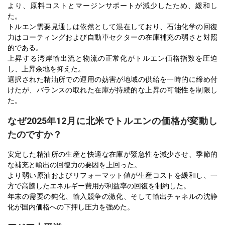
より、原料コストとマージンサポートが減少したため、緩和し
た。
トルエン需要見通しは依然として混在しており、石油化学の回復
力はコーティングおよび自動車セクターの在庫補充の弱さと対照
的である。
上昇する湾岸輸出流と物流の正常化がトルエン価格指数を圧迫
し、上昇余地を抑えた。
選択された精油所での運用の妨害が地域の供給を一時的に締め付
けたが、バランスの取れた在庫が持続的な上昇の可能性を制限し
た。
なぜ2025年12月に北米でトルエンの価格が変動し
たのですか？
安定した精油所の生産と快適な在庫が緊急性を減少させ、季節的
な補充と輸出の回復力の要因を上回った。
より弱い原油およびリフォーマット値が生産コストを緩和し、一
方で高騰したエネルギー費用が利益率の回復を制約した。
年末の需要の鈍化、輸入競争の激化、そして輸出チャネルの沈静
化が国内価格への下押し圧力を強めた。