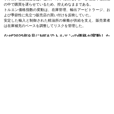
の中で購買を遅らせているため、控えめなままである。
トルエン価格指数の変動は、在庫管理、輸出アービトラージ、お
よび季節性に先立つ販売店の買い付けを反映していた。
安定した輸入と制御された精油所の稼働が供給を支え、販売業者
は在庫補充のペースを調整してリスクを管理した。
なぜ2025年9月にMEAでトルエンの価格が変動した
のですか？
原油の軟化した原料コストを緩和し、生産者価格の支援を減少さ
せ、ひいては地域の入札価格を低下させることを促進する。
韓国からの輸入は安定したままであり、国内の精油所の削減を相
殺し、急騰を防いだ。
塗料、TDI、石油化学セクターからの弱い引き合いがスポット需要
を抑制し、保守的な買い手の行動を促した。
2025年6月終了の四半期
北アメリカ
米国トルエンスポット価格は2025年第2四半期中、概ね範囲内にと