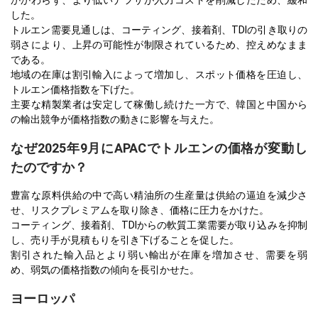
かかわらず、より低いナフサが入力コストを削減したため、緩和
した。
トルエン需要見通しは、コーティング、接着剤、TDIの引き取りの
弱さにより、上昇の可能性が制限されているため、控えめなまま
である。
地域の在庫は割引輸入によって増加し、スポット価格を圧迫し、
トルエン価格指数を下げた。
主要な精製業者は安定して稼働し続けた一方で、韓国と中国から
の輸出競争が価格指数の動きに影響を与えた。
なぜ2025年9月にAPACでトルエンの価格が変動し
たのですか？
豊富な原料供給の中で高い精油所の生産量は供給の逼迫を減少さ
せ、リスクプレミアムを取り除き、価格に圧力をかけた。
コーティング、接着剤、TDIからの軟質工業需要が取り込みを抑制
し、売り手が見積もりを引き下げることを促した。
割引された輸入品とより弱い輸出が在庫を増加させ、需要を弱
め、弱気の価格指数の傾向を長引かせた。
ヨーロッパ