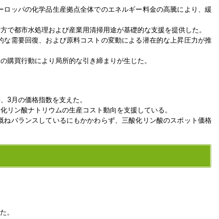
ーロッパの化学品生産拠点全体でのエネルギー料金の高騰により、緩
一方で都市水処理および産業用清掃用途が基礎的な支援を提供した。
的な需要回復、および原料コストの変動による潜在的な上昇圧力が推
者の購買行動により局所的な引き締まりが生じた。
、3月の価格指数を支えた。
酸化リン酸ナトリウムの生産コスト動向を支援している。
概ねバランスしているにもかかわらず、三酸化リン酸のスポット価格
した。