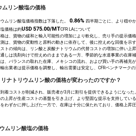
ウムリン酸塩の価格
0.86%
リウムリン酸塩価格指数は下落した。
四半期ごとに、より穏や
USD 575.00/MT
酸塩価格は約
CFR LAについて
価格は、貨物の緩和と輸入可能性の増加により軟化し、売り手の提示価
予測は、貨物の変動性と原料の動きに依存して、後に控えめな回復を示
コストの傾向は、リン酸と炭酸ナトリウムの代替コストの増加に伴い上
見通しは洗剤向けで控えめのままである一方、季節的な水道事業の在庫
数は、バランスの取れた在庫、メキシコの流れ、および買い手の再補充
輸出業者は提示価格を調整し、輸出需要は安定し、CFRベンチマーク
でトリナトリウムリン酸の価格が変わったのですか？
到着コストが削減され、販売者が3月に割引を提供できるようになった
トの上昇が生産コストの基盤を引き上げ、より堅固な提示を支持してい
要をわずかに押し上げた一方で、在庫は十分に保たれており、価格上昇
リウムリン酸塩の価格