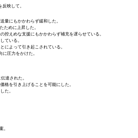
を反映して。
。
輸送量にもかかわらず緩和した。
せたために上昇した。
ーの控えめな支援にもかかわらず補充を遅らせている。
示している。
ことによって引き起こされている。
向に圧力をかけた。
格に伝達された。
示価格を引き上げることを可能にした。
促した。
案。