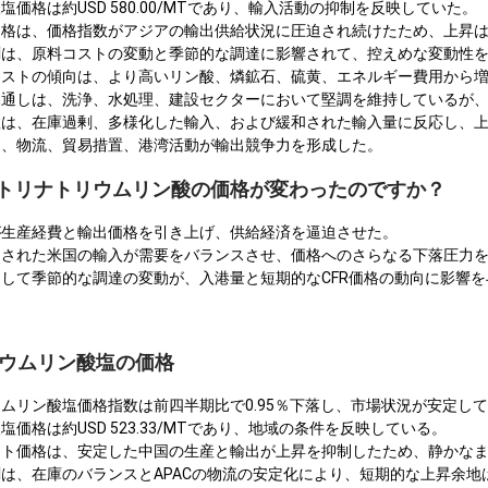
価格は約USD 580.00/MTであり、輸入活動の抑制を反映していた。
価格は、価格指数がアジアの輸出供給状況に圧迫され続けたため、上昇
測は、原料コストの変動と季節的な調達に影響されて、控えめな変動性
コストの傾向は、より高いリン酸、燐鉱石、硫黄、エネルギー費用から
見通しは、洗浄、水処理、建設セクターにおいて堅調を維持しているが
数は、在庫過剰、多様化した輸入、および緩和された輸入量に反応し、
し、物流、貿易措置、港湾活動が輸出競争力を形成した。
米でトリナトリウムリン酸の価格が変わったのですか？
が生産経費と輸出価格を引き上げ、供給経済を逼迫させた。
制された米国の輸入が需要をバランスさせ、価格へのさらなる下落圧力
して季節的な調達の変動が、入港量と短期的なCFR価格の動向に影響を
リウムリン酸塩の価格
ムリン酸塩価格指数は前四半期比で0.95％下落し、市場状況が安定し
価格は約USD 523.33/MTであり、地域の条件を反映している。
ット価格は、安定した中国の生産と輸出が上昇を抑制したため、静かな
は、在庫のバランスとAPACの物流の安定化により、短期的な上昇余地