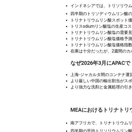
インドネシアでは、トリソリウ
四半期のトリソディウムリン酸
トリナトリウムリン酸スポット
トリスodiumリン酸塩の生産
トリナトリウムリン酸塩の需要
トリナトリウムリン酸塩価格予
トリナトリウムリン酸塩価格指
在庫は十分だったが、2週間のカ
なぜ2026年3月にAP
上海-ジャカルタ間のコンテナ運賃の
より厳しい中国の輸出割当がス
より強力な洗剤と金属処理の引
MEAにおけるトリナトリ
南アフリカで、トリナトリウム
四半期の平均トリソリウムリン