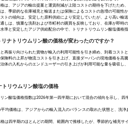
価格は、アジアの輸出提案と運賃削減が上陸コストの期待を下げたため
測は、季節的な在庫補充と輸送または保険によるコストの急増の可能性
コストの傾向は、安定した原料供給により安定していたが、より高い輸
見通しは、慎重な洗剤および市町村の購買を反映しており、在庫が即時
庫水準と安定したアジア供給配分の中で、トリナトリウムリン酸塩価格
Aでトリナトリウムリン酸の価格が変わったのですか？
ーと再振り向けられた貨物が輸入の利用可能性を引き締め、到着コスト
と保険料の上昇が物流コストを引き上げ、直接ダーバンの現地価格を高
自治体の入札からのエンドユーザーの引き上げが利用可能な量を吸収し
ナトリウムリン酸塩の価格
リン酸塩価格指数は2026年第一四半期において混合の傾向を示し、四
の平均価格は、アジアからの輸入流入のバランスの取れた状態と、洗浄
価格は四半期のほとんどの期間、範囲内で推移したが、季節的な補充サイ