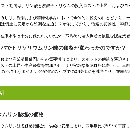
コスト動向は、リン酸と炭酸ナトリウムの投入コストの上昇、およびヨ
見通しは、洗剤および清掃化学品において全体的に控えめにとどまり、
測は慎重に安定から堅調な見通しを示唆しており、輸送の変動性、季節
る在庫水準は十分に保たれていたが、不均衡な輸入到着と慎重な販売業
ロッパでトリソリウムリン酸の価格が変わったのですか？
および産業清掃部門からの需要増加により、スポットの供給を逼迫させ
コストの上昇が生産経費を増加させ、より堅調な提示価格に寄与し、三
入の不均衡なタイミングが特定のハブでの即時供給を減少させ、在庫が
期
ウムリン酸塩の価格
ウムリン酸塩価格指数は、供給の安定により、四半期比で5.95％下落