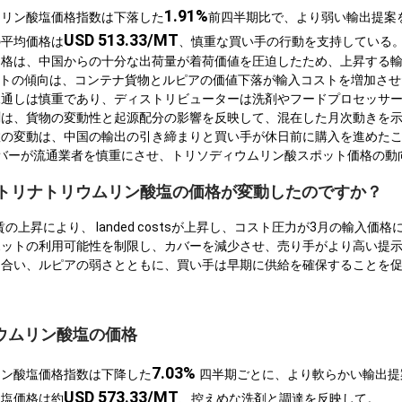
1.91%
ムリン酸塩価格指数は下落した
前四半期比で、より弱い輸出提案
USD 513.33/MT
の平均価格は
、慎重な買い手の行動を支持している
価格は、中国からの十分な出荷量が着荷価値を圧迫したため、上昇する
コストの傾向は、コンテナ貨物とルピアの価値下落が輸入コストを増加さ
見通しは慎重であり、ディストリビューターは洗剤やフードプロセッサ
測は、貨物の変動性と起源配分の影響を反映して、混在した月次動きを
数の変動は、中国の輸出の引き締まりと買い手が休日前に購入を進めた
バーが流通業者を慎重にさせ、トリソディウムリン酸スポット価格の動
ACでトリナトリウムリン酸塩の価格が変動したのですか？
上昇により、 landed costsが上昇し、コスト圧力が3月の輸入価
ポットの利用可能性を制限し、カバーを減少させ、売り手がより高い提
き合い、ルピアの弱さとともに、買い手は早期に供給を確保することを
ウムリン酸塩の価格
7.03%
リン酸塩価格指数は下降した
四半期ごとに、より軟らかい輸出提
USD 573.33/MT
酸塩価格は約
、控えめな洗剤と調達を反映して。