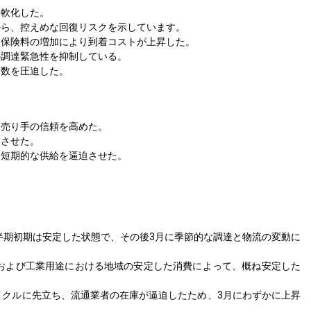
、軟化した。
から、控えめな回復リスクを示しています。
送保険料の増加により到着コストが上昇した。
の調達緊急性を抑制している。
指数を圧迫した。
と売り手の信頼を高めた。
騰させた。
、短期的な供給を逼迫させた。
半期初期は安定した状態で、その後3月に季節的な調達と物流の変動に
および工業用途における地域の安定した消費によって、概ね安定した
クルに先立ち、流通業者の在庫が逼迫したため、3月にわずかに上昇