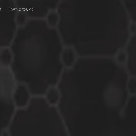
格
当社について