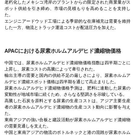
老朽化したメキシコ湾岸のプラントからの限定された商業量がス
ポット供給を引き締め、市場の見積もりを高めることを支持し
た。
エンジニアードウッド工場による季節的な在庫補充は需要を維持
した一方、物流とトラック運送コストが配送圧力を加えた。
APACにおける尿素ホルムアルデヒド濃縮物価格
中国では、尿素ホルムアルデヒド濃縮物価格指数は四半期ごとに
上昇し、尿素コストの高騰によって牽引された。
輸出主導の需要と国内の供給不足の厳しさにより、尿素ホルムア
ルデヒド濃縮スポット価格は四半期を通じて高止まりした。
尿素ホルムアルデヒド濃縮物価格予測は、肥料に連動した尿素の
変動性が地域市場に続くため、さらなる堅調さを示唆している。
高騰した石炭を原料とする尿素の生産コストは、アジア主要生産
者の尿素ホルムアルデヒド濃縮物の生産コスト動向に影響を与え
た。
東南アジアの強い合板と建設活動が尿素ホルムアルデヒド濃縮物
の需要見通しを支えた。
中国と東南アジアの物流のボトルネックと港の混雑が尿素ホルム