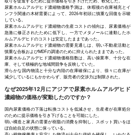
取りを促進するために提示価格を引き下げたため、軟化した。
尿素ホルムアルデヒド濃縮物価格予測は、休暇後の在庫補充とイ
ンフラ関連の木材需要によって、2026年初頭に慎重な回復を示唆
している。
尿素ホルムアルデヒド濃縮物の生産コストの傾向は、尿素価格が
急激に修正されたために低下し、一方でメタノールに連動したホ
ルムアルデヒドのコストは安定したままであった。
尿素ホルムアルデヒド濃縮物の需要見通しは、弱い不動産活動と
慎重な合板およびMDFの調達のために抑えられたままであった。
尿素ホルムアルデヒド濃縮物価格指数は、高い操業率、十分な在
庫、そして積極的な地域間競争を反映していた。
滑らかな国内物流と十分な内陸の在庫確保により、徐々に在庫が
減少しているにもかかわらず、販売者の交渉力は制限された。
なぜ2025年12月にアジアで尿素ホルムアルデヒド
濃縮物の価格が変動したのですか？
国内尿素価格の下落は転換コストを低減させ、生産者が在庫処分
のために提示価格を引き下げることを可能にした。
弱い構造と家具の需要が樹脂の消費を抑制し、スポット買いをほ
ぼ自給自足の状態に保っている。
高い植物稼働率と安定した物流が十分な供給を確保し、いかなる