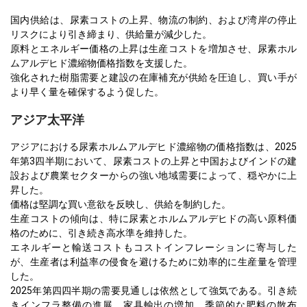
国内供給は、尿素コストの上昇、物流の制約、および湾岸の停止
リスクにより引き締まり、供給量が減少した。
原料とエネルギー価格の上昇は生産コストを増加させ、尿素ホル
ムアルデヒド濃縮物価格指数を支援した。
強化された樹脂需要と建設の在庫補充が供給を圧迫し、買い手が
より早く量を確保するよう促した。
アジア太平洋
アジアにおける尿素ホルムアルデヒド濃縮物の価格指数は、2025
年第3四半期において、尿素コストの上昇と中国およびインドの建
設および農業セクターからの強い地域需要によって、穏やかに上
昇した。
価格は堅調な買い意欲を反映し、供給を制約した。
生産コストの傾向は、特に尿素とホルムアルデヒドの高い原料価
格のために、引き続き高水準を維持した。
エネルギーと輸送コストもコストインフレーションに寄与した
が、生産者は利益率の侵食を避けるために効率的に生産量を管理
した。
2025年第四四半期の需要見通しは依然として強気である。引き続
きインフラ整備の進展、家具輸出の増加、季節的な肥料の散布