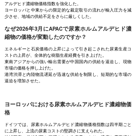
アルデヒド濃縮物価格指数を強化した。
ヨーロッパと中東からの限定的な裁定取引の流れが輸入圧力を減
少させ、地域の供給不足をさらに厳しくした。
なぜ2026年3月にAPACで尿素ホルムアルデヒド濃
縮物の価格が変動したのですか？
エネルギーと石炭価格の上昇によって引き起こされた尿素生産コ
ストの上昇が、全体的な樹脂生産経費を引き上げた。
東南アジアからの強い輸出需要が中国国内の供給を逼迫し、現物
市場の価格を押し上げた。
港湾渋滞と内陸物流遅延が迅速な供給を制限し、短期的な市場の
逼迫を増加させた。
ヨーロッパにおける尿素ホルムアルデヒド濃縮物価
格
ドイツでは、尿素ホルムアルデヒド濃縮物価格指数は四半期ごと
に上昇し、上流の尿素コストの堅調さに支えられた。