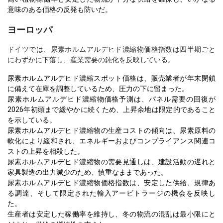
意味のある価格の反発も防いだ。
ヨーロッパ
ドイツでは、尿素ホルムアルデヒド濃縮物価格指数は四半期ごと
にわずかに下落し、産業需要の鈍化を反映している。
尿素ホルムアルデヒド濃縮スポット価格は、販売業者が年末閉鎖
に備えて在庫を調整しているため、圧力の下に留まった。
尿素ホルムアルデヒド濃縮物価格予測は、パネル需要の回復が
2026年初頭まで緩やかに続くため、上昇余地は限定的であること
を示している。
尿素ホルムアルデヒド濃縮物の生産コストの傾向は、尿素原料の
軟化により緩和され、エネルギーおよびコンプライアンス関連コ
ストの上昇を相殺した。
尿素ホルムアルデヒド濃縮物の需要見通しは、建設活動の遅れと
家具製造の出力減少のため、慎重なままであった。
尿素ホルムアルデヒド濃縮物価格指数は、安定した供給、規律あ
る調達、そして限定された輸入アービトラージの機会を反映し
た。
生産者は安定した稼働率を維持し、冬の物流の混乱は最小限にと