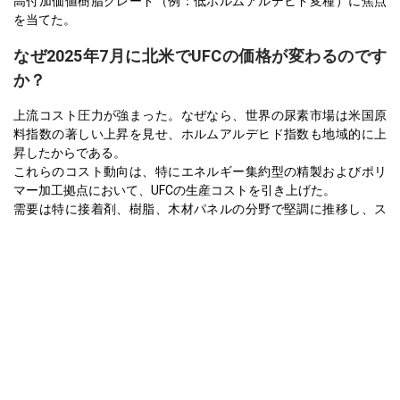
高付加価値樹脂グレード（例：低ホルムアルデヒド変種）に焦点
を当てた。
なぜ2025年7月に北米でUFCの価格が変わるのです
か？
上流コスト圧力が強まった。なぜなら、世界の尿素市場は米国原
料指数の著しい上昇を見せ、ホルムアルデヒド指数も地域的に上
昇したからである。
これらのコスト動向は、特にエネルギー集約型の精製およびポリ
マー加工拠点において、UFCの生産コストを引き上げた。
需要は特に接着剤、樹脂、木材パネルの分野で堅調に推移し、ス
ポットの供給が限られている中で在庫補充行動を促した。
原料コストの上昇と堅調な下流活動の組み合わせが、UFCの上昇傾
向の継続を促した。
アジア太平洋
アジア太平洋地域における尿素ホルムアルデヒド濃縮物（UFC）ス
ポット価格は、2025年第2四半期において、上流の尿素およびホル
ムアルデヒドのコスト上昇と地域全体の堅調な需要に支えられ
て、着実に上昇した。