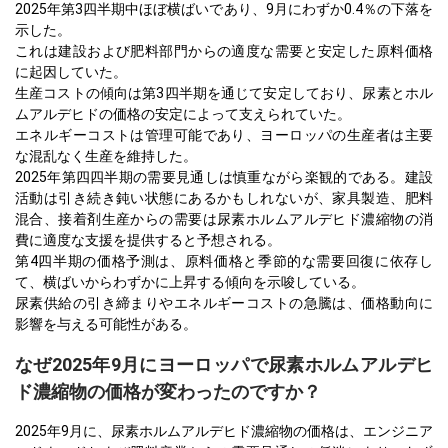
2025年第3四半期中ほぼ横ばいであり、9月にわずか0.4％の下落を
示した。
これは建設および肥料部門からの適度な需要と安定した原料価格
に起因していた。
生産コストの傾向は第3四半期を通じて安定しており、尿素とホル
ムアルデヒドの価格の安定によって支えられていた。
エネルギーコストは管理可能であり、ヨーロッパの生産者は主要
な混乱なく生産を維持した。
2025年第四四半期の需要見通しは慎重ながら楽観的である。建設
活動は引き続き鈍い状態にあるかもしれないが、家具製造、肥料
混合、接着剤生産からの需要は尿素ホルムアルデヒド濃縮物の消
費に適度な支援を提供すると予想される。
第4四半期の価格予測は、原料価格と季節的な需要回復に依存し
て、横ばいからわずかに上昇する傾向を示唆している。
尿素供給の引き締まりやエネルギーコストの急騰は、価格動向に
影響を与える可能性がある。
なぜ2025年9月にヨーロッパで尿素ホルムアルデヒ
ド濃縮物の価格が変わったのですか？
2025年9月に、尿素ホルムアルデヒド濃縮物の価格は、エンジニア