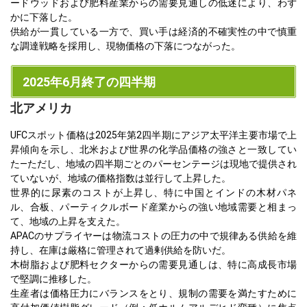
ードウッドおよび肥料産業からの需要見通しの低迷により、わず
かに下落した。
供給が一貫している一方で、買い手は経済的不確実性の中で慎重
な調達戦略を採用し、現物価格の下落につながった。
2025年6月終了の四半期
北アメリカ
UFCスポット価格は2025年第2四半期にアジア太平洋主要市場で上
昇傾向を示し、北米および世界の化学品価格の強さと一致してい
た—ただし、地域の四半期ごとのパーセンテージは現地で提供され
ていないが、地域の価格指数は並行して上昇した。
世界的に尿素のコストが上昇し、特に中国とインドの木材パネ
ル、合板、パーティクルボード産業からの強い地域需要と相まっ
て、地域の上昇を支えた。
APACのサプライヤーは物流コストの圧力の中で規律ある供給を維
持し、在庫は厳格に管理されて過剰供給を防いだ。
木樹脂および肥料セクターからの需要見通しは、特に高成長市場
で堅調に推移した。
生産者は価格圧力にバランスをとり、規制の需要を満たすために