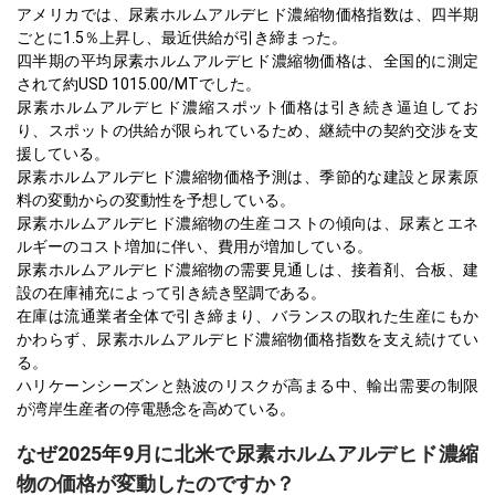
アメリカでは、尿素ホルムアルデヒド濃縮物価格指数は、四半期
ごとに1.5％上昇し、最近供給が引き締まった。
四半期の平均尿素ホルムアルデヒド濃縮物価格は、全国的に測定
されて約USD 1015.00/MTでした。
尿素ホルムアルデヒド濃縮スポット価格は引き続き逼迫してお
り、スポットの供給が限られているため、継続中の契約交渉を支
援している。
尿素ホルムアルデヒド濃縮物価格予測は、季節的な建設と尿素原
料の変動からの変動性を予想している。
尿素ホルムアルデヒド濃縮物の生産コストの傾向は、尿素とエネ
ルギーのコスト増加に伴い、費用が増加している。
尿素ホルムアルデヒド濃縮物の需要見通しは、接着剤、合板、建
設の在庫補充によって引き続き堅調である。
在庫は流通業者全体で引き締まり、バランスの取れた生産にもか
かわらず、尿素ホルムアルデヒド濃縮物価格指数を支え続けてい
る。
ハリケーンシーズンと熱波のリスクが高まる中、輸出需要の制限
が湾岸生産者の停電懸念を高めている。
なぜ2025年9月に北米で尿素ホルムアルデヒド濃縮
物の価格が変動したのですか？