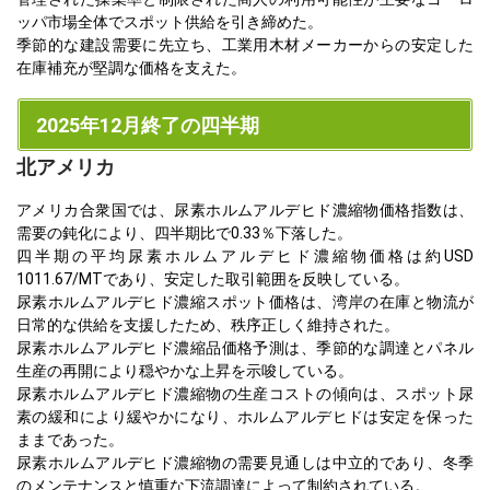
ッパ市場全体でスポット供給を引き締めた。
季節的な建設需要に先立ち、工業用木材メーカーからの安定した
在庫補充が堅調な価格を支えた。
2025年12月終了の四半期
北アメリカ
アメリカ合衆国では、尿素ホルムアルデヒド濃縮物価格指数は、
需要の鈍化により、四半期比で0.33％下落した。
四半期の平均尿素ホルムアルデヒド濃縮物価格は約USD
1011.67/MTであり、安定した取引範囲を反映している。
尿素ホルムアルデヒド濃縮スポット価格は、湾岸の在庫と物流が
日常的な供給を支援したため、秩序正しく維持された。
尿素ホルムアルデヒド濃縮品価格予測は、季節的な調達とパネル
生産の再開により穏やかな上昇を示唆している。
尿素ホルムアルデヒド濃縮物の生産コストの傾向は、スポット尿
素の緩和により緩やかになり、ホルムアルデヒドは安定を保った
ままであった。
尿素ホルムアルデヒド濃縮物の需要見通しは中立的であり、冬季
のメンテナンスと慎重な下流調達によって制約されている。