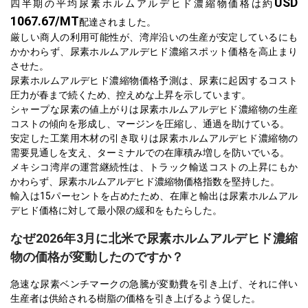
USD
四半期の平均尿素ホルムアルデヒド濃縮物価格は約
1067.67/MT
配達されました。
厳しい商人の利用可能性が、湾岸沿いの生産が安定しているにも
かかわらず、尿素ホルムアルデヒド濃縮スポット価格を高止まり
させた。
尿素ホルムアルデヒド濃縮物価格予測は、尿素に起因するコスト
圧力が春まで続くため、控えめな上昇を示しています。
シャープな尿素の値上がりは尿素ホルムアルデヒド濃縮物の生産
コストの傾向を形成し、マージンを圧縮し、通過を助けている。
安定した工業用木材の引き取りは尿素ホルムアルデヒド濃縮物の
需要見通しを支え、ターミナルでの在庫積み増しを防いでいる。
メキシコ湾岸の運営継続性は、トラック輸送コストの上昇にもか
かわらず、尿素ホルムアルデヒド濃縮物価格指数を堅持した。
輸入は15パーセントを占めたため、在庫と輸出は尿素ホルムアル
デヒド価格に対して最小限の緩和をもたらした。
なぜ2026年3月に北米で尿素ホルムアルデヒド濃縮
物の価格が変動したのですか？
急速な尿素ベンチマークの急騰が変動費を引き上げ、それに伴い
生産者は供給される樹脂の価格を引き上げるよう促した。