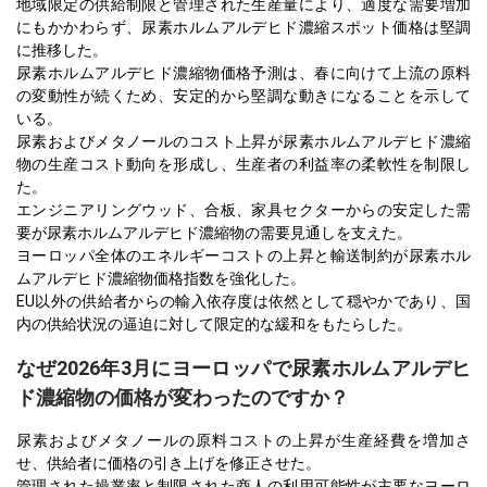
地域限定の供給制限と管理された生産量により、適度な需要増加
にもかかわらず、尿素ホルムアルデヒド濃縮スポット価格は堅調
に推移した。
尿素ホルムアルデヒド濃縮物価格予測は、春に向けて上流の原料
の変動性が続くため、安定的から堅調な動きになることを示して
いる。
尿素およびメタノールのコスト上昇が尿素ホルムアルデヒド濃縮
物の生産コスト動向を形成し、生産者の利益率の柔軟性を制限し
た。
エンジニアリングウッド、合板、家具セクターからの安定した需
要が尿素ホルムアルデヒド濃縮物の需要見通しを支えた。
ヨーロッパ全体のエネルギーコストの上昇と輸送制約が尿素ホル
ムアルデヒド濃縮物価格指数を強化した。
EU以外の供給者からの輸入依存度は依然として穏やかであり、国
内の供給状況の逼迫に対して限定的な緩和をもたらした。
なぜ2026年3月にヨーロッパで尿素ホルムアルデヒ
ド濃縮物の価格が変わったのですか？
尿素およびメタノールの原料コストの上昇が生産経費を増加さ
せ、供給者に価格の引き上げを修正させた。
管理された操業率と制限された商人の利用可能性が主要なヨーロ