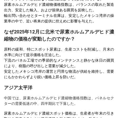
尿素ホルムアルデヒド濃縮物価格指数は、バランスの取れた製造
出力、安定した輸入、および規律ある購買を反映した。
輸出問い合わせとターミナル在庫は、安定したメキシコ湾岸の操
業率の中で、近い将来の提供に控えめに影響を与えた。
なぜ2025年12月に北米で尿素ホルムアルデヒド濃
縮物の価格が変動したのですか？
原料の緩和、特にスポット尿素は、生産コストを削減し、月末の
水準に向けて提示価格を圧迫した。
下流のパネル工場での季節的なメンテナンスと静かな休日の購買
により、樹脂の呼び出しと需要が減少した。
安定したメキシコ湾岸の運営と円滑な物流が供給を維持し、需要
にもかかわらずより鋭い価格上昇を防いだ。
アジア太平洋
中国では、尿素ホルムアルデヒド濃縮物価格指数は、パネルセク
ターの需要低迷の中、四半期比で下落した。
尿素ホルムアルデヒド濃縮スポット価格は、生産者が年末の引き