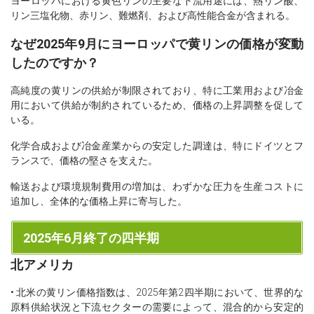
ヨーロッパにおける黄色リンの主要な下流用途には、熱リン酸、
リン三塩化物、赤リン、難燃剤、および高性能合金が含まれる。
なぜ2025年9月にヨーロッパで黄リンの価格が変動
したのですか？
高純度の黄リンの供給が制限されており、特に工業用および冶金
用において供給が制約されているため、価格の上昇調整を促して
いる。
化学合成および冶金産業からの安定した調達は、特にドイツとフ
ランスで、価格の堅さを支えた。
輸送および環境規制費用の増加は、わずかな圧力を生産コストに
追加し、全体的な価格上昇に寄与した。
2025年6月終了の四半期
北アメリカ
• 北米の黄リン価格指数は、2025年第2四半期において、世界的な
原料供給状況と下流セクターの需要によって、混合的から安定的