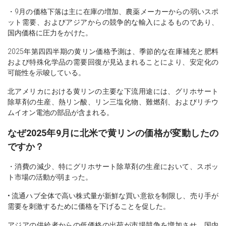
・9月の価格下落は主に在庫の増加、農薬メーカーからの弱いスポ
ット需要、およびアジアからの競争的な輸入によるものであり、
国内価格に圧力をかけた。
2025年第四四半期の黄リン価格予測は、季節的な在庫補充と肥料
および特殊化学品の需要回復が見込まれることにより、安定化の
可能性を示唆している。
北アメリカにおける黄リンの主要な下流用途には、グリホサート
除草剤の生産、熱リン酸、リン三塩化物、難燃剤、およびリチウ
ムイオン電池の部品が含まれる。
なぜ2025年9月に北米で黄リンの価格が変動したの
ですか？
・消費の減少、特にグリホサート除草剤の生産において、スポッ
ト市場の活動が弱まった。
• 流通ハブ全体で高い株式量が新鮮な買い意欲を制限し、売り手が
需要を刺激するために価格を下げることを促した。
アジアの供給者からの低価格の出荷が市場競争を増加させ、国内