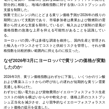
部分的に相殺し、地域の価格指数に対する強いコストプッシュの
支援を制限した。
慎重で主にレンジ内にとどまる黄リン価格予測が2026年の残りの
期間において支配的であり、市場参加者は農業および難燃剤の需
要から控えめな支援を期待しているが、輸入および規制の逆風が
価格指数の急激な上昇を抑える可能性があることを認識してい
る。
ヨーロッパの買い手は多様な調達を維持し、国内生産と管理され
た輸入をバランスさせてコストと供給リスクを管理し、それが価
格指数を比較的狭い範囲内に抑えるのに役立った。
なぜ2026年3月にヨーロッパで黄リンの価格が変動
したのか
?
2026年3月、黄リン価格指数はわずかに下落し、いくつかのリン酸
および農薬ユニットからの呼び出しの遅れが短期的な黄リン需要
見通しを和らげた。
わずかに低い電力および貨物費用がイエローフォスフォラス生産
コストの傾向を横ばいからやや軟化させ、価格上昇のコストプッ
シュ正当化を減少させ、より競争的なイエローフォスフォラスス
ポット価格の提示を促進した。