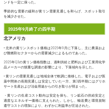
ンドを一定に保った。
季節的な需要の緩和が黄リン需要見通しを和らげ、スポット取引
を減少させた。
2025年9月終了の四半期
北アメリカ
• 北米の黄リンスポット価格は2025年9月に下落し、主に農薬およ
び難燃剤セクターからの需要減少によるものであった。
2025年Q3の黄リン価格指数は、過剰供給と肥料および工業用化学
品メーカーの慎重な調達の影響により、下落傾向を示した。
• 黄リンの需要見通しは地域全体で軟調に推移した。電子および医
薬中間体の長期見通しは安定していた一方、第3四半期にはグリホ
サート生産および冶金用途からの引き取りが弱まった。
・黄リンの生産コスト動向は安定を保ち、リン鉱石の供給安定と
適度なエネルギー価格に支えられた。しかし、輸送費と環境規制
遵守コストの増加により、わずかに利益率が圧迫された。