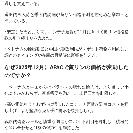
通しを支えている。
選択的再入荷と季節的調達が黄リン価格予測を控えめな増加へと
導いている。
• 安定した円とより高いコンテナ運賃が12月に向けて黄リン価格指
数の引き締まりを支えた。
• ベトナムの輸出割当と中国の割当制限がスポット荷物を制約し、
調達のタイミングや在庫の再構築に影響を与えた。
なぜ2025年12月にAPACで黄リンの価格が変動した
のですか？
・ベトナムと中国からのバランスの取れた輸入は、より厳しい小
包にもかかわらず、産業需要を満たし、上昇圧力を制限した。
• 高い電気料金とわずかに増加したコンテナ運賃が到着コストを押
し上げ、より堅調な売り手の提示を後押しした。
戦略的備蓄ルールと慎重な調達がスポット割引を抑制し、積極的
な問い合わせと価格の弾力性を維持した。