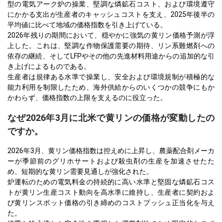
型の電気アーク炉の操業、堅調な燐鉱石コスト、および環境遵守
にかかる支出が生産者のキャッシュコストを支え、2025年後半の
平均値に比べて地域の価格指数を引き上げている。
2026年残りの期間において、穏やかに強気の黄リン価格予測が浮
上した。これは、堅調な作物保護需要の期待、リン系難燃剤への
依存の継続、そしてLFPやその他の先進材料用途からの追加的な引
き上げによるものである。
生産者は規律ある水準で操業し、安全および環境規制が積極的な
能力利用を制限したため、海外供給からのいくつかの競争にもか
かわらず、価格指数の上限を支えるのに役立った。
なぜ2026年3月に北米で黄リンの価格が変動したの
ですか。
2026年3月、黄リン価格指数は控えめに上昇し、農薬配合剤メーカ
ーが季節前のグリホサートおよび殺虫剤の生産を加速させたた
め、短期的な黄リン需要見通しが強化された。
炉運転のための電気料金の持続的に高い水準と堅固な燐鉱石コス
トが黄リン生産コスト動向を高水準に維持し、生産者に契約およ
び黄リンスポット価格の引き締めのコストプッシュ正当化を与え
た。