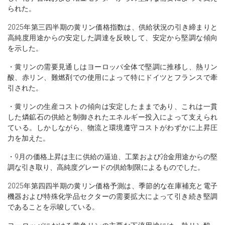
られた。
2025年第三四半期の黄リン価格指数は、供給状況の引き締まりと
高純度用途からの安定した調達を反映して、安定から堅調な傾向
を示した。
・黄リンの需要見通しはヨーロッパ全体で堅調に推移し、熱リン
酸、赤リン、難燃剤での使用によって特にドイツとフランスで牽
引された。
・黄リンの生産コストの傾向は安定したままであり、これは一貫
した燐鉱石の供給と制御されたエネルギー投入によって支えられ
ている。しかしながら、物流と環境遵守コストがわずかに上昇圧
力を加えた。
・9月の価格上昇は主に供給の逼迫、工業および冶金用途からの堅
調な引き取り、高純度グレードの供給制限によるものでした。
2025年第四四半期の黄リン価格予測は、季節的な在庫補充と電子
機器および特殊化学品セクターの需要拡大によって引き続き堅調
であることを示唆している。