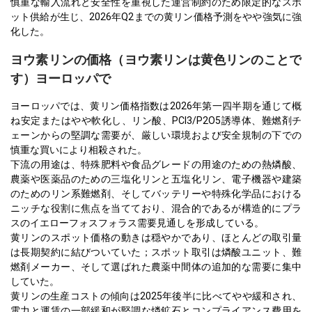
慎重な輸入流れと安全性を重視した運営制約のため限定的なスポ
ット供給が生じ、2026年Q2までの黄リン価格予測をやや強気に強
化した。
ヨウ素リンの価格（ヨウ素リンは黄色リンのことで
す）ヨーロッパで
ヨーロッパでは、黄リン価格指数は2026年第一四半期を通じて概
ね安定またはやや軟化し、リン酸、PCl3/P2O5誘導体、難燃剤チ
ェーンからの堅調な需要が、厳しい環境および安全規制の下での
慎重な買いにより相殺された。
下流の用途は、特殊肥料や食品グレードの用途のための熱燐酸、
農薬や医薬品のための三塩化リンと五塩化リン、電子機器や建築
のためのリン系難燃剤、そしてバッテリーや特殊化学品における
ニッチな役割に焦点を当てており、混合的であるが構造的にプラ
スのイエローフォスフォラス需要見通しを形成している。
黄リンのスポット価格の動きは穏やかであり、ほとんどの取引量
は長期契約に結びついていた；スポット取引は燐酸ユニット、難
燃剤メーカー、そして選ばれた農薬中間体の追加的な需要に集中
していた。
黄リンの生産コストの傾向は2025年後半に比べてやや緩和され、
電力と運賃の一部緩和が堅調な燐鉱石とコンプライアンス費用を