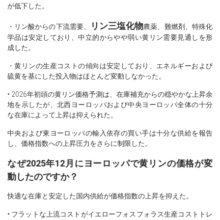
が低下した。
リン三塩化物
・リン酸からの下流需要、
農薬、難燃剤、特殊化
学品は安定しており、中立的からやや弱い黄リン需要見通しを形
成した。
・黄リンの生産コストの傾向は安定しており、エネルギーおよび
硫黄を基にした投入物はほとんど変動しなかった。
• 2026年初頭の黄リン価格予測は、在庫補充からの穏やかな上昇余
地を示したが、北西ヨーロッパおよび中央ヨーロッパ全体の十分
な在庫によって上昇は抑えられた。
中央および東ヨーロッパの輸入依存の買い手は十分な供給を報告
し、価格指数への上昇圧力をさらに制限した。
なぜ2025年12月にヨーロッパで黄リンの価格が変
動したのですか？
快適な在庫と安定した国内供給が価格指数の上昇を抑えた。
• フラットな上流コストがイエローフォスフォラス生産コストトレ