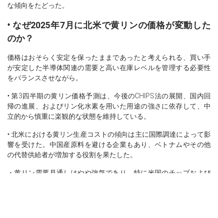
な傾向をたどった。
• なぜ2025年7月に北米で黄リンの価格が変動した
のか？
価格はおそらく安定を保ったままであったと考えられる、買い手
が安定した半導体関連の需要と高い在庫レベルを管理する必要性
をバランスさせながら。
• 第3四半期の黄リン価格予測は、今後のCHIPS法の展開、国内回
帰の進展、およびリン化水素を用いた用途の強さに依存して、中
立的から慎重に楽観的な状態を維持している。
• 北米における黄リン生産コストの傾向は主に国際調達によって影
響を受けた。中国産原料を避ける企業もあり、ベトナムやその他
の代替供給者が増加する役割を果たした。
・黄リン需要見通しはやや強気であり、特に米国のチップおよび
先進材料メーカーからの需要が見込まれるが、地元の供給十分さ
の中で農業の引きは限定的である。
• 米国の半導体政策は引き続き中国以外の原産の黄リンに対するス