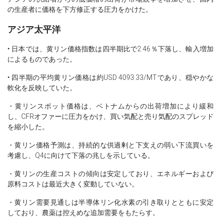
の生産者に価格を下方修正する圧力をかけた。
アジア太平洋
• 日本では、黄リン価格指数は四半期比で2.46％下落し、輸入増加
によるものであった。
• 四半期の平均黄リン価格は約USD 4093.33/MTであり、穏やかな
軟化を反映していた。
・黄リンスポット価格は、ベトナムからの出荷増加により緩和
し、CFRオファーに圧力をかけ、買い気配と売り気配のスプレッド
を縮小した。
・黄リン価格予測は、持続的な供過剰と下支えの弱い下流買いを
考慮し、Q4に向けて下落の兆しを示している。
・黄リンの生産コストの傾向は安定しており、エネルギーおよび
原料コストは最近大きく変動していない。
・黄リン需要見通しは半導体リン化水素の引き取りとともに安定
しており、農薬は控えめな追加需要をもたらす。