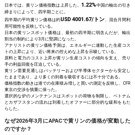
1.22%
日本では、黄リン価格指数は上昇した。
中国の輸出の引き
締まりによって、四半期ごとに。
USD 4001.67/トン
四半期の平均黄リン価格は約
、混合月間利
用可能性を反映している。
日本の黄リンスポット価格は、最初の四半期に弱含んだが、輸出
割当の制約により3月に堅調になった。
アナリストの黄リン価格予測は、エネルギーに連動した生産コス
トの上昇により、近い将来の控えめな上昇を示唆している。
原料と電力のコスト上昇が黄リン生産コストの傾向を支え、売り
手の利益回復を圧迫している。
黄リン需要見通しはバッテリーおよび半導体セクターから安定し
たままであり、より多くの到着を吸収するには不十分である。
価格指数の動きは港での在庫積み増しと買いの測定を反映し、CFR
東京の交渉を慎重に保った。
選択的な炉のメンテナンスはスポットの荷物を制限し、ベトナム
とカザフスタンの流れは到着したオファーに部分的な緩和をもた
らした。
なぜ2026年3月にAPACで黄リンの価格が変動した
のですか？