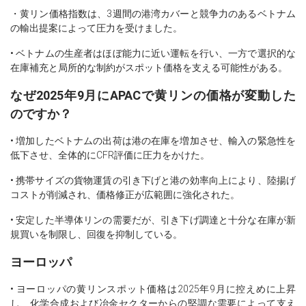
・黄リン価格指数は、3週間の港湾カバーと競争力のあるベトナム
の輸出提案によって圧力を受けました。
• ベトナムの生産者はほぼ能力に近い運転を行い、一方で選択的な
在庫補充と局所的な制約がスポット価格を支える可能性がある。
なぜ2025年9月にAPACで黄リンの価格が変動した
のですか？
• 増加したベトナムの出荷は港の在庫を増加させ、輸入の緊急性を
低下させ、全体的にCFR評価に圧力をかけた。
• 携帯サイズの貨物運賃の引き下げと港の効率向上により、陸揚げ
コストが削減され、価格修正が広範囲に強化された。
• 安定した半導体リンの需要だが、引き下げ調達と十分な在庫が新
規買いを制限し、回復を抑制している。
ヨーロッパ
• ヨーロッパの黄リンスポット価格は2025年9月に控えめに上昇
し、化学合成および冶金セクターからの堅調な需要によって支え