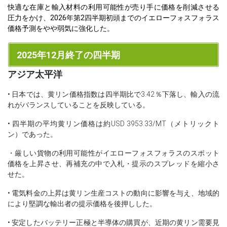
快適な在庫と輸入材料の利用可能性が売り手に価格を削減させる
圧力をかけ、2026年第2四半期初頭までのイエローフォスフォラス
価格予測をやや弱気に強化した。
2025年12月終了の四半期
アジア太平洋
• 日本では、黄リン価格指数は四半期比で3.42％下落し、輸入の流
れがバランスしていることを反映している。
• 四半期の平均黄リン価格は約USD 3953.33/MT（メトリックト
ン）であった。
・厳しい貨物の利用可能性がイエローフォスフォラスのスポット
価格を上昇させ、再補充の中で入札・提示のスプレッドを縮小さ
せた。
• 電気料金の上昇は黄リン生産コストの動向に影響を与え、地域的
により堅調な輸出者の提示価格を後押しした。
• 安定したバッテリー正極と半導体の購買が、近期の黄リン需要見