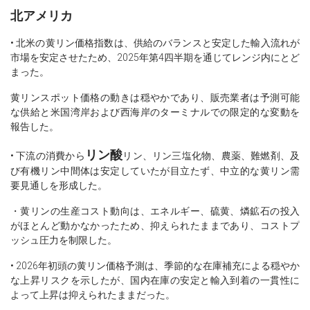
北アメリカ
• 北米の黄リン価格指数は、供給のバランスと安定した輸入流れが
市場を安定させたため、2025年第4四半期を通じてレンジ内にとど
まった。
黄リンスポット価格の動きは穏やかであり、販売業者は予測可能
な供給と米国湾岸および西海岸のターミナルでの限定的な変動を
報告した。
リン酸
• 下流の消費から
リン、リン三塩化物、農薬、難燃剤、及
び有機リン中間体は安定していたが目立たず、中立的な黄リン需
要見通しを形成した。
・黄リンの生産コスト動向は、エネルギー、硫黄、燐鉱石の投入
がほとんど動かなかったため、抑えられたままであり、コストプ
ッシュ圧力を制限した。
• 2026年初頭の黄リン価格予測は、季節的な在庫補充による穏やか
な上昇リスクを示したが、国内在庫の安定と輸入到着の一貫性に
よって上昇は抑えられたままだった。