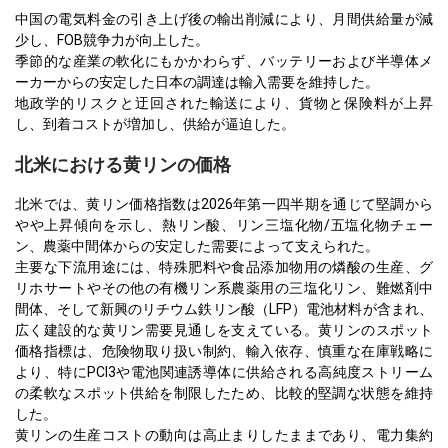
中国の電気料金の引き上げ後の輸出削減により、月間供給量が減
少し、FOB競争力が向上した。
季節的な産業の軟化にもかかわらず、バッテリーおよび半導体メ
ーカーからの安定した日本の調達は輸入需要を維持した。
地政学的リスクと迂回された輸送により、貨物と保険料が上昇
し、到着コストが増加し、供給が逼迫した。
北米における黄リンの価格
北米では、黄リン価格指数は2026年第一四半期を通じて堅調から
やや上昇傾向を示し、熱リン酸、リン三塩化物/五塩化物チェー
ン、農薬中間体からの安定した需要によって支えられた。
主要な下流用途には、特殊肥料や食品添加物用の燐酸の生産、グ
リホサートやその他の有機リン系農薬用の三塩化リン、難燃剤中
間体、そして新興のリチウム鉄リン酸（LFP）電池材料が含まれ、
広く建設的な黄リン需要見通しを支えている。黄リンのスポット
価格指標は、危険物取り扱い制約、輸入依存、慎重な在庫戦略に
より、特にPCl3や電池関連誘導体に供給される高純度ストリーム
の柔軟なスポット供給を制限したため、比較的堅調な状態を維持
した。
黄リンの生産コストの動向は高止まりしたままであり、電力集約