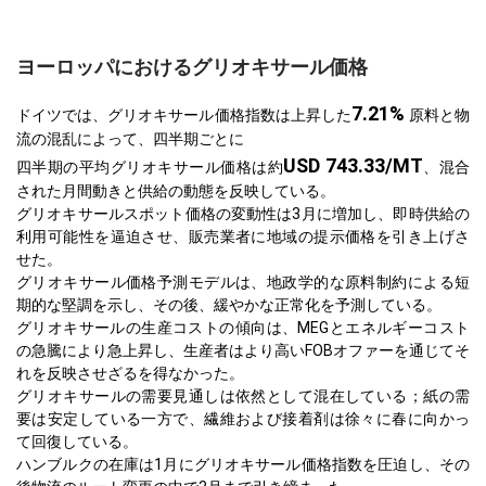
ヨーロッパにおけるグリオキサール価格
7.21%
ドイツでは、グリオキサール価格指数は上昇した
原料と物
流の混乱によって、四半期ごとに
USD 743.33/MT
四半期の平均グリオキサール価格は約
、混合
された月間動きと供給の動態を反映している。
グリオキサールスポット価格の変動性は3月に増加し、即時供給の
利用可能性を逼迫させ、販売業者に地域の提示価格を引き上げさ
せた。
グリオキサール価格予測モデルは、地政学的な原料制約による短
期的な堅調を示し、その後、緩やかな正常化を予測している。
グリオキサールの生産コストの傾向は、MEGとエネルギーコスト
の急騰により急上昇し、生産者はより高いFOBオファーを通じてそ
れを反映させざるを得なかった。
グリオキサールの需要見通しは依然として混在している；紙の需
要は安定している一方で、繊維および接着剤は徐々に春に向かっ
て回復している。
ハンブルクの在庫は1月にグリオキサール価格指数を圧迫し、その