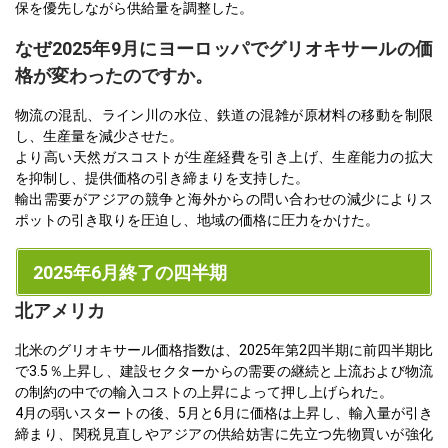
保を優先しながら供給量を調整した。
なぜ2025年9月にヨーロッパでグリオキサールの価
格が変わったのですか。
物流の混乱、ライン川の水位、鉄道の混雑が原材料の移動を制限
し、生産量を減少させた。
より高い天然ガスコストが生産経費を引き上げ、生産能力の拡大
を抑制し、提供価格の引き締まりを支持した。
輸出需要がアジアの競争と海外からの問い合わせの減少によりス
ポットの引き取りを圧迫し、地域の価格に圧力をかけた。
2025年6月終了の四半期
北アメリカ
北米のグリオキサール価格指数は、2025年第2四半期に前四半期比
で3.5％上昇し、建設セクターからの需要の継続と上流および物流
の制約の中での輸入コストの上昇によって押し上げられた。
4月の弱いスタートの後、5月と6月に価格は上昇し、輸入量が引き
締まり、関税見直しやアジアの供給妨害に先立つ先物買いが強化