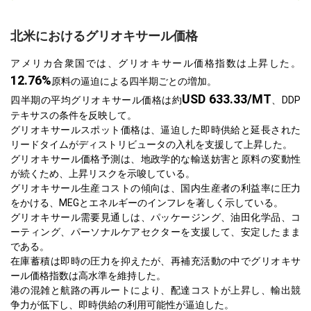
北米におけるグリオキサール価格
アメリカ合衆国では、グリオキサール価格指数は上昇した。
12.76%
原料の逼迫による四半期ごとの増加。
USD 633.33/MT
四半期の平均グリオキサール価格は約
、DDP
テキサスの条件を反映して。
グリオキサールスポット価格は、逼迫した即時供給と延長された
リードタイムがディストリビュータの入札を支援して上昇した。
グリオキサール価格予測は、地政学的な輸送妨害と原料の変動性
が続くため、上昇リスクを示唆している。
グリオキサール生産コストの傾向は、国内生産者の利益率に圧力
をかける、MEGとエネルギーのインフレを著しく示している。
グリオキサール需要見通しは、パッケージング、油田化学品、コ
ーティング、パーソナルケアセクターを支援して、安定したまま
である。
在庫蓄積は即時の圧力を抑えたが、再補充活動の中でグリオキサ
ール価格指数は高水準を維持した。
港の混雑と航路の再ルートにより、配達コストが上昇し、輸出競
争力が低下し、即時供給の利用可能性が逼迫した。