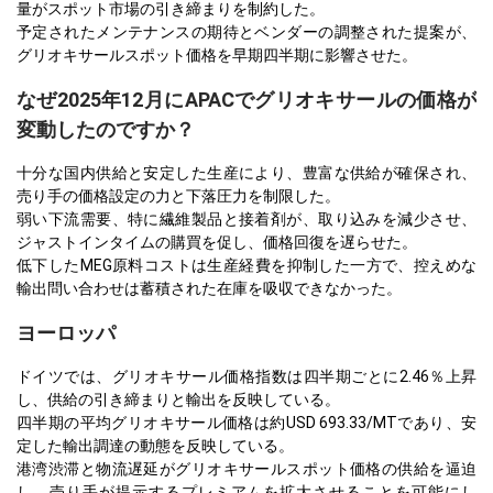
量がスポット市場の引き締まりを制約した。
予定されたメンテナンスの期待とベンダーの調整された提案が、
グリオキサールスポット価格を早期四半期に影響させた。
なぜ2025年12月にAPACでグリオキサールの価格が
変動したのですか？
十分な国内供給と安定した生産により、豊富な供給が確保され、
売り手の価格設定の力と下落圧力を制限した。
弱い下流需要、特に繊維製品と接着剤が、取り込みを減少させ、
ジャストインタイムの購買を促し、価格回復を遅らせた。
低下したMEG原料コストは生産経費を抑制した一方で、控えめな
輸出問い合わせは蓄積された在庫を吸収できなかった。
ヨーロッパ
ドイツでは、グリオキサール価格指数は四半期ごとに2.46％上昇
し、供給の引き締まりと輸出を反映している。
四半期の平均グリオキサール価格は約USD 693.33/MTであり、安
定した輸出調達の動態を反映している。
港湾渋滞と物流遅延がグリオキサールスポット価格の供給を逼迫
し、売り手が提示するプレミアムを拡大させることを可能にし