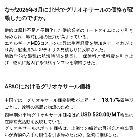
なぜ2026年3月に北米でグリオキサールの価格が変
動したのですか。
供給は原料不足と長期化した供給業者のリードタイムにより引き
締められ、即時供給の圧力が高まっている。
エネルギーとMEGコストの上昇は生産経費を増加させ、それがよ
り高い配達済みDDPテキサス見積もりに反映された。
地政学的な混乱は航海時間を延長し、保険料と燃料費を引き上
げ、物流に起因する価格インフレを増幅させた。
APACにおけるグリオキサール価格
13.17%
中国では、グリオキサール価格指数が上昇した。
四半期
ごとに、原料の高騰と物流のために。
USD 530.00/MT
四半期の平均グリオキサール価格は約
輸出の
在庫補充活動を反映している。
グリオキサールスポット価格は、上海での繊維の再補充と輸出買
いが貨物の入手可能性を引き締めたため、堅調に推移した。