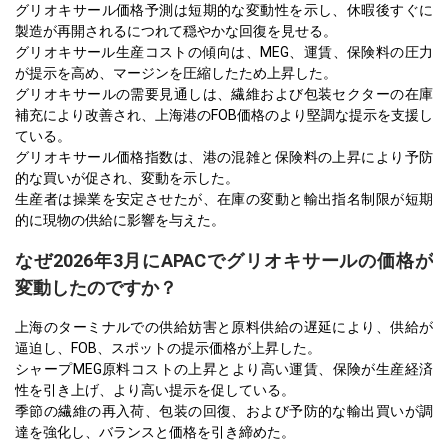
グリオキサール価格予測は短期的な変動性を示し、休暇後すぐに
製造が再開されるにつれて穏やかな回復を見せる。
グリオキサール生産コストの傾向は、MEG、運賃、保険料の圧力
が提示を高め、マージンを圧縮したため上昇した。
グリオキサールの需要見通しは、繊維および包装セクターの在庫
補充により改善され、上海港のFOB価格のより堅調な提示を支援し
ている。
グリオキサール価格指数は、港の混雑と保険料の上昇により予防
的な買いが促され、変動を示した。
生産者は操業を安定させたが、在庫の変動と輸出指名制限が短期
的に現物の供給に影響を与えた。
なぜ2026年3月にAPACでグリオキサールの価格が
変動したのですか？
上海のターミナルでの供給妨害と原料供給の遅延により、供給が
逼迫し、FOB、スポットの提示価格が上昇した。
シャープMEG原料コストの上昇とより高い運賃、保険が生産経済
性を引き上げ、より高い提示を促している。
季節の繊維の再入荷、包装の回復、および予防的な輸出買いが調
達を強化し、バランスと価格を引き締めた。