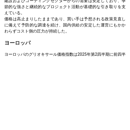
建設およびコーティングセクターからの需要は安定しており、季
節的な強さと継続的なプロジェクト活動が基礎的な引き取りを支
えている。
価格は高止まりしたままであり、買い手は予想される政策見直し
に備えて予防的な調達を続け、国内供給の安定した運営にもかか
わらずコスト側の圧力が持続した。
ヨーロッパ
ヨーロッパのグリオキサール価格指数は2025年第2四半期に前四半
期比0.5％減少し、早期の弱さが供給側の圧力と控えめな需要回復
からの後の上昇を相殺した。
価格は4月に急落した。接着剤とコーティングの販売不振により、
建設活動の鈍化と米国–EUの貿易摩擦の中での輸出不確実性がさら
に追い打ちをかけた。
5月と6月に、価格は反発した。なぜなら、建設と化粧品セクター
が南ヨーロッパ全体で回復したからであり、一方で、米国の需要
の増加が輸出を支えたからである。
物流のボトルネック—特にライン川の水位の極端な低下と鉄道の混
雑を含む—が、市場の供給を制限し、安定した生産にもかかわら
ず、スポット供給を逼迫させている。
結論として、Q2の価格設定は、早期四半期の需要の引き下げによ