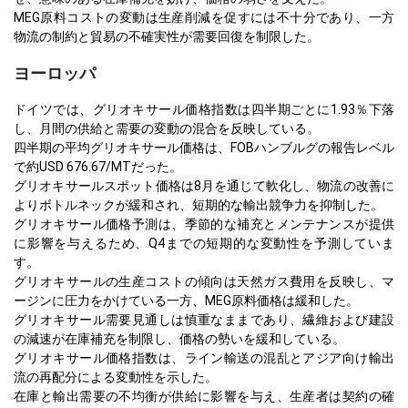
MEG原料コストの変動は生産削減を促すには不十分であり、一方
物流の制約と貿易の不確実性が需要回復を制限した。
ヨーロッパ
ドイツでは、グリオキサール価格指数は四半期ごとに1.93％下落
し、月間の供給と需要の変動の混合を反映している。
四半期の平均グリオキサール価格は、FOBハンブルグの報告レベル
で約USD 676.67/MTだった。
グリオキサールスポット価格は8月を通じて軟化し、物流の改善に
よりボトルネックが緩和され、短期的な輸出競争力を抑制した。
グリオキサール価格予測は、季節的な補充とメンテナンスが提供
に影響を与えるため、Q4までの短期的な変動性を予測していま
す。
グリオキサールの生産コストの傾向は天然ガス費用を反映し、マ
ージンに圧力をかけている一方、MEG原料価格は緩和した。
グリオキサール需要見通しは慎重なままであり、繊維および建設
の減速が在庫補充を制限し、価格の勢いを緩和している。
グリオキサール価格指数は、ライン輸送の混乱とアジア向け輸出
流の再配分による変動性を示した。
在庫と輸出需要の不均衡が供給に影響を与え、生産者は契約の確