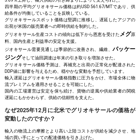
四半期の平均グリオキサール価格は約USD 561.67/MTであり、供
給条件が均衡していることを反映している。
グリオキサールスポット価格は堅調に推移し、遅延したアジアの
出荷が米国の販売業者への即時供給を制約した。
メグ
グリオキサール生産コストの傾向は低下から恩恵を受けた
原
料、国内生産と利益率の安定を支援。
パッケー
ジオキサール需要見通しは季節的に改善され、繊維、
ジング
そして油田調達は年末の引き取りを増加させた。
グリオキサール価格予測は、再補充と出荷の正常化が配達された
DDP値に影響を与えるため、穏やかな変動を予想しています。
輸入遅延はグリオキサール価格指数に圧力をかけ、市場全体に物
流プレミアムを適用させることを可能にした。
国内の工場運営は安定を保ち続け、貨物の逆風や供給業者の関税
遅延にもかかわらず、供給の信頼性を支えた。
なぜ2025年12月に北米でグリオキサールの価格が
変動したのですか？
輸入の物流上の摩擦とより高い上陸コストが供給を減少させ、地
域の買い手にとっての配達価格を引き上げた。