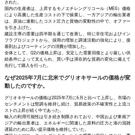
された。
国内の生産者は、上昇するモノエチレングリコール（MEG）価格
により高騰した生産コストの下で操業し、一方アジアの輸出業者
は、原油に連動したコスト圧力と貨物の変動性の中で、オファー
を引き上げた。
建設主導の需要は四半期を通じて改善し、特に非住宅およびイン
フラプロジェクトから、採用の増加と調達活動の強化により、接
着剤およびコーティングの消費が増加した。
全体として、Q2の価格上昇は、安定した需要回復とより厳しい供
給条件によって支えられ、買い手は潜在的な貿易の変化に備えて
先行して購入を行った。
なぜ2025年7月に北米でグリオキサールの価格が変
動したのですか。
グリオキサールの価格は2025年7月に6月と比べて上昇し、市場の
センチメントは堅調を維持し続け、貿易政策の不確実性と上流コ
ストの上昇が続く中であった。
輸入の利用可能性は引き続き制限されており、中国および東南ア
ジアの輸出業者は、エネルギーに関連した原料の圧力と港の混雑
遅延のために高い提示価格を維持していた。