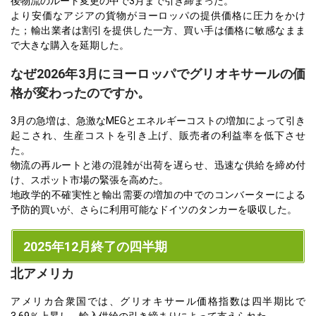
後物流のルート変更の中で3月まで引き締まった。
より安価なアジアの貨物がヨーロッパの提供価格に圧力をかけ
た；輸出業者は割引を提供した一方、買い手は価格に敏感なまま
で大きな購入を延期した。
なぜ2026年3月にヨーロッパでグリオキサールの価
格が変わったのですか。
3月の急増は、急激なMEGとエネルギーコストの増加によって引き
起こされ、生産コストを引き上げ、販売者の利益率を低下させ
た。
物流の再ルートと港の混雑が出荷を遅らせ、迅速な供給を締め付
け、スポット市場の緊張を高めた。
地政学的不確実性と輸出需要の増加の中でのコンバーターによる
予防的買いが、さらに利用可能なドイツのタンカーを吸収した。
2025年12月終了の四半期
北アメリカ
アメリカ合衆国では、グリオキサール価格指数は四半期比で
3.69％上昇し、輸入供給の引き締まりによって支えられた。