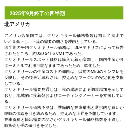
2025年9月終了の四半期
北アメリカ
アメリカ合衆国では、グリオキサール価格指数は前四半期比で
0.61％低下し、下流の需要の弱さを理由としている。
四半期の平均グリオキサール価格は、DDPテキサスによって報告
されたところ、約USD 541.67/MTであった。
グリオキサールスポット価格は輸入到着が増加し、国内生産が各
ターミナルで利用可能なままであったため、軟化した。
グリオキサールの生産コストの傾向は、以前のMEGのインフレを
反映し、その後最近緩和され、控えめなマージンの安定化を支援
している。
グリオキサール需要見通しは、秋の建設による調達増加を示して
おり、地域的に接着剤およびコーティングメーカーを支援してい
る。
グリオキサール価格予測は、季節的な在庫補充と選択的な買いが
即時の供給を引き締めるため、控えめな上昇を予想しています。
在庫蓄積と輸出需要の弱さがグリオキサール価格指数を圧迫し、
時折売り手の値引きを促した。