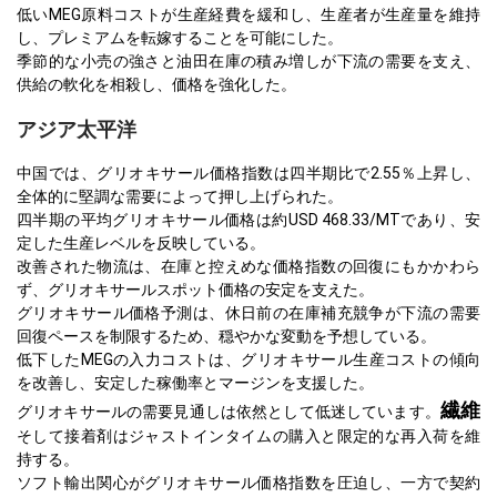
低いMEG原料コストが生産経費を緩和し、生産者が生産量を維持
し、プレミアムを転嫁することを可能にした。
季節的な小売の強さと油田在庫の積み増しが下流の需要を支え、
供給の軟化を相殺し、価格を強化した。
アジア太平洋
中国では、グリオキサール価格指数は四半期比で2.55％上昇し、
全体的に堅調な需要によって押し上げられた。
四半期の平均グリオキサール価格は約USD 468.33/MTであり、安
定した生産レベルを反映している。
改善された物流は、在庫と控えめな価格指数の回復にもかかわら
ず、グリオキサールスポット価格の安定を支えた。
グリオキサール価格予測は、休日前の在庫補充競争が下流の需要
回復ペースを制限するため、穏やかな変動を予想している。
低下したMEGの入力コストは、グリオキサール生産コストの傾向
を改善し、安定した稼働率とマージンを支援した。
繊維
グリオキサールの需要見通しは依然として低迷しています。
そして接着剤はジャストインタイムの購入と限定的な再入荷を維
持する。
ソフト輸出関心がグリオキサール価格指数を圧迫し、一方で契約