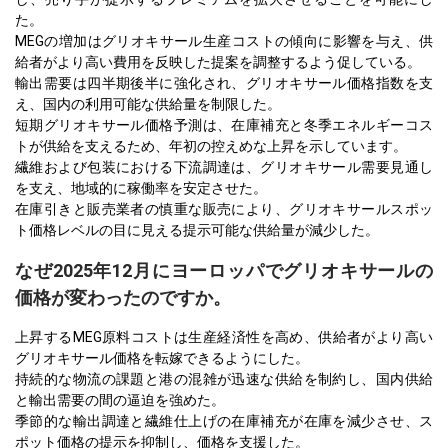
た。
MEGの増加はグリオキサール生産コストの傾向に影響を与え、供
給者がより高い費用を反映した提案を調整するよう促している。
輸出需要は四半期後半に強化され、グリオキサール価格指数を支
え、国内の利用可能な供給量を制限した。
短期グリオキサール価格予測は、在庫補充と冬季エネルギーコス
トが供給を支えるため、年初の控えめな上昇を示しています。
繊維および包装における下流調達は、グリオキサール需要見通し
を支え、地域的に稼働率を安定させた。
在庫引きと販売業者の慎重な販売により、グリオキサールスポッ
ト価格レベルの目に見える提示可能な供給量が減少した。
なぜ2025年12月にヨーロッパでグリオキサールの
価格が変わったのですか。
上昇するMEG原料コストは生産経済性を高め、供給者がより高い
グリオキサール価格を転嫁できるようにした。
持続的な物流の課題と港の混雑が迅速な供給を制約し、国内供給
と輸出需要の間の逼迫を強めた。
季節的な輸出調達と繊維仕上げの在庫補充が在庫を減少させ、ス
ポット価格の提示を抑制し、価格を支援した。