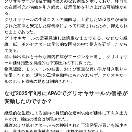
グリオキサール価格予測は控えめな変動性を示しており、休日前
の在庫補充が供給を引き締め、提示価格を引き上げる可能性があ
る。
グリオキサールの生産コストの傾向は、上昇したMEG原料が確保
された在庫と安定した稼働率によって相殺されたため、抑えられ
たままであった。
グリオキサールの需要見通しは慎重なままである、なぜなら繊
維、紙、革のセクターは季節的な閑散の中で購入を延期したから
である。
弱い輸出流れと十分な国内在庫がマージンを圧迫し、グリオキサ
ール価格指数を持続的な下落圧力の下に保った。
物流遅延、モンスーンの妨害、および慎重な買い手が引き取りを
制限したため、通常の工場稼働率にもかかわらず、グリオキサー
ルスポット価格の動きは制約された。
なぜ2025年9月にAPACでグリオキサールの価格が
変動したのですか？
継続的な生産による国内の持続的な過剰供給が価格に下向き圧力
をかけ、輸出の機会は制限された。
繊維および紙セクターからの抑制された下流需要が買いを減少さ
せ、意味のある在庫補充を妨げ、価格の弱さを支えた。