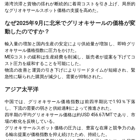
港湾渋滞と貨物の揺れが断続的に着荷コストを引き上げ、局所的
なグリオキサールスポット価格の支援を高めた。
なぜ2025年9月に北米でグリオキサールの価格が変
動したのですか？
輸入量の増加と国内生産の安定により供給量が増加し、即時グリ
オキサール価格指数に圧力をかけた。
MEGコストの緩和は生産経費を削減し、販売者が提案を下げてコ
スト圧力を緩和することを可能にした。
物流の改善と運賃の引き下げによりリードタイムが短縮され、緊
急性に駆られた購買が減少し、需要が抑制された。
アジア太平洋
中国では、グリオキサール価格指数は前四半期比で1.93％下落
し、下流の需要の弱さと供給過剰によって推進された。
四半期の平均グリオキサール価格は約USD 456.67/MTであり、市
場の軟化を反映している。
グリオキサールスポット価格の圧力は、豊富な在庫と競争力のあ
る輸出提案が価格指数を抑え続けたため、持続した。